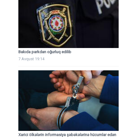
Bakıda parkdan oğurluq edilib
7 Avqust 19:14
Xarici ölkələrin informasiya şəbəkələrinə hücumlar edən