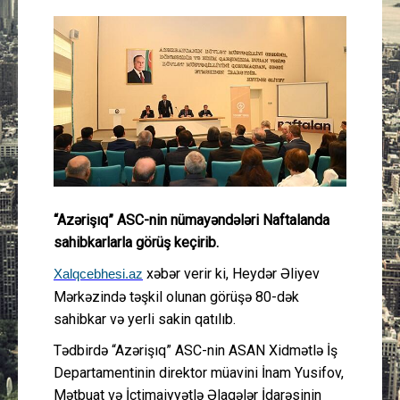
Güney Azərbaycan
Mədəniyyət
Müsahibə
İdman
Layihə
“Azərişıq” ASC-nin nümayəndələri Naftalanda
sahibkarlarla görüş keçirib.
Gündəm
xəbər verir ki, Heydər Əliyev
Xalqcebhesi.az
Cəmiyyət
Mərkəzində təşkil olunan görüşə 80-dək
sahibkar və yerli sakin qatılıb.
Peşə etikası
Tədbirdə “Azərişıq” ASC-nin ASAN Xidmətlə İş
Departamentinin direktor müavini İnam Yusifov,
Əlaqə
Mətbuat və İctimaiyyətlə Əlaqələr İdarəsinin