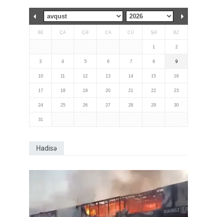
BE
ÇA
ÇƏ
CA
CÜ
ŞƏ
BZ
1
2
3
4
5
6
7
8
9
10
11
12
13
14
15
16
17
18
19
20
21
22
23
24
25
26
27
28
29
30
31
Hadisə