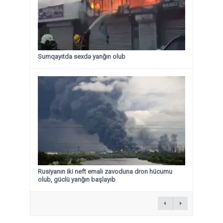
Sumqayıtda sexdə yanğın olub
Rusiyanın iki neft emalı zavoduna dron hücumu
olub, güclü yanğın başlayıb