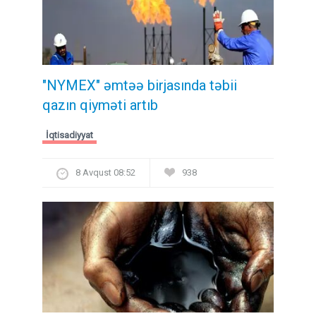
"NYMEX" əmtəə birjasında təbii
qazın qiyməti artıb
İqtisadiyyat
8 Avqust 08:52
938