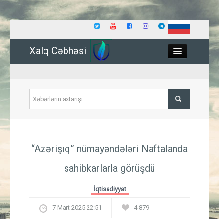
Xalq Cəbhəsi
Close
Siyasət
“Azərişıq” nümayəndələri Naftalanda
İqtisadiyyat
sahibkarlarla görüşdü
Dünya
İqtisadiyyat
Hadisə
7 Mart 2025 22:51
4 879