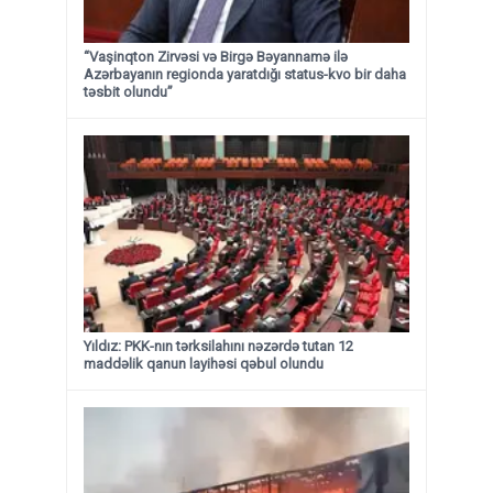
“Vaşinqton Zirvəsi və Birgə Bəyannamə ilə
Azərbayanın regionda yaratdığı status-kvo bir daha
təsbit olundu”
Yıldız: PKK-nın tərksilahını nəzərdə tutan 12
maddəlik qanun layihəsi qəbul olundu ​​​​​​​