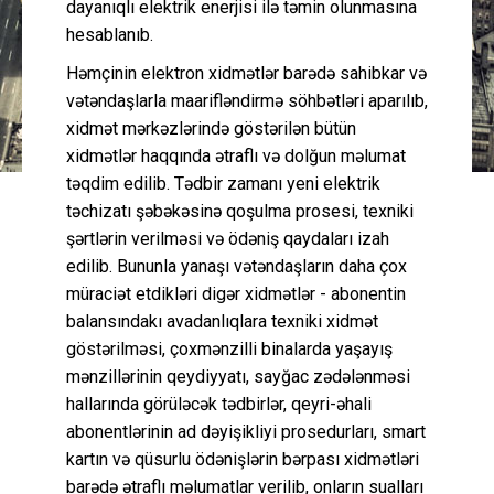
dayanıqlı elektrik enerjisi ilə təmin olunmasına
hesablanıb.
Həmçinin elektron xidmətlər barədə sahibkar və
vətəndaşlarla maarifləndirmə söhbətləri aparılıb,
xidmət mərkəzlərində göstərilən bütün
xidmətlər haqqında ətraflı və dolğun məlumat
təqdim edilib. Tədbir zamanı yeni elektrik
təchizatı şəbəkəsinə qoşulma prosesi, texniki
şərtlərin verilməsi və ödəniş qaydaları izah
edilib. Bununla yanaşı vətəndaşların daha çox
müraciət etdikləri digər xidmətlər - abonentin
balansındakı avadanlıqlara texniki xidmət
göstərilməsi, çoxmənzilli binalarda yaşayış
mənzillərinin qeydiyyatı, sayğac zədələnməsi
hallarında görüləcək tədbirlər, qeyri-əhali
abonentlərinin ad dəyişikliyi prosedurları, smart
kartın və qüsurlu ödənişlərin bərpası xidmətləri
barədə ətraflı məlumatlar verilib, onların sualları