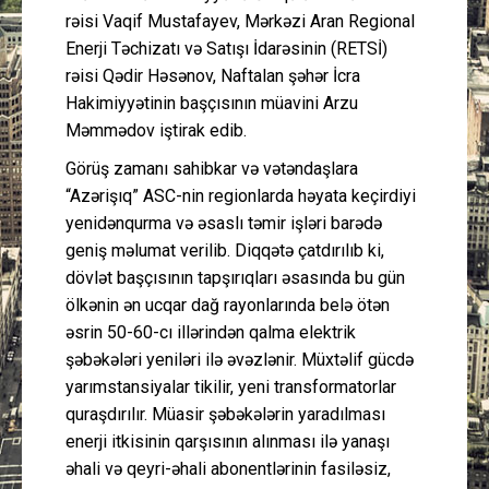
rəisi Vaqif Mustafayev, Mərkəzi Aran Regional
Enerji Təchizatı və Satışı İdarəsinin (RETSİ)
rəisi Qədir Həsənov, Naftalan şəhər İcra
Hakimiyyətinin başçısının müavini Arzu
Məmmədov iştirak edib.
Görüş zamanı sahibkar və vətəndaşlara
“Azərişıq” ASC-nin regionlarda həyata keçirdiyi
yenidənqurma və əsaslı təmir işləri barədə
geniş məlumat verilib. Diqqətə çatdırılıb ki,
dövlət başçısının tapşırıqları əsasında bu gün
ölkənin ən ucqar dağ rayonlarında belə ötən
əsrin 50-60-cı illərindən qalma elektrik
şəbəkələri yeniləri ilə əvəzlənir. Müxtəlif gücdə
yarımstansiyalar tikilir, yeni transformatorlar
quraşdırılır. Müasir şəbəkələrin yaradılması
enerji itkisinin qarşısının alınması ilə yanaşı
əhali və qeyri-əhali abonentlərinin fasiləsiz,