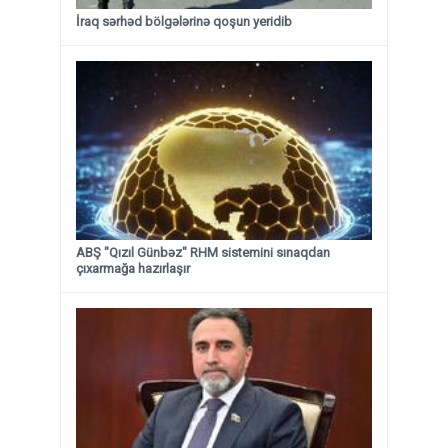
İraq sərhəd bölgələrinə qoşun yeridib
ABŞ "Qızıl Günbəz" RHM sistemini sınaqdan
çıxarmağa hazırlaşır