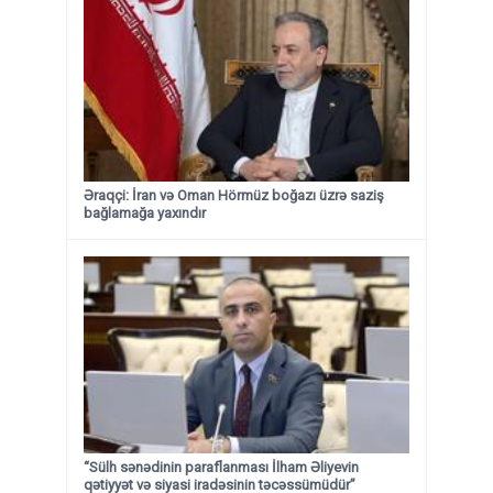
Əraqçi: İran və Oman Hörmüz boğazı üzrə saziş
bağlamağa yaxındır
“Sülh sənədinin paraflanması İlham Əliyevin
qətiyyət və siyasi iradəsinin təcəssümüdür”