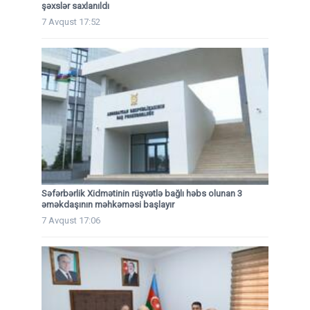
şəxslər saxlanıldı
7 Avqust 17:52
Səfərbərlik Xidmətinin rüşvətlə bağlı həbs olunan 3
əməkdaşının məhkəməsi başlayır
7 Avqust 17:06