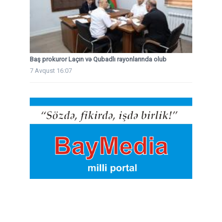
Baş prokuror Laçın və Qubadlı rayonlarında olub
7 Avqust 16:07