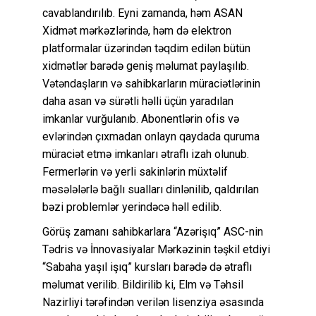
cavablandırılıb. Eyni zamanda, həm ASAN
Xidmət mərkəzlərində, həm də elektron
platformalar üzərindən təqdim edilən bütün
xidmətlər barədə geniş məlumat paylaşılıb.
Vətəndaşların və sahibkarların müraciətlərinin
daha asan və sürətli həlli üçün yaradılan
imkanlar vurğulanıb. Abonentlərin ofis və
evlərindən çıxmadan onlayn qaydada quruma
müraciət etmə imkanları ətraflı izah olunub.
Fermerlərin və yerli sakinlərin müxtəlif
məsələlərlə bağlı sualları dinlənilib, qaldırılan
bəzi problemlər yerindəcə həll edilib.
Görüş zamanı sahibkarlara “Azərişıq” ASC-nin
Tədris və İnnovasiyalar Mərkəzinin təşkil etdiyi
“Sabaha yaşıl işıq” kursları barədə də ətraflı
məlumat verilib. Bildirilib ki, Elm və Təhsil
Nazirliyi tərəfindən verilən lisenziya əsasında