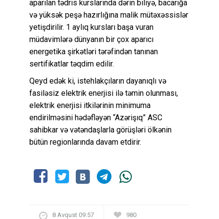
aparılan tədris kurslarında dərin biliyə, bacarığa
və yüksək peşə hazırlığına malik mütəxəssislər
yetişdirilir. 1 aylıq kursları başa vuran
müdavimlərə dünyanın bir çox aparıcı
energetika şirkətləri tərəfindən tanınan
sertifikatlar təqdim edilir.
Qeyd edək ki, istehlakçıların dayanıqlı və
fasiləsiz elektrik enerjisi ilə təmin olunması,
elektrik enerjisi itkilərinin minimuma
endirilməsini hədəfləyən “Azərişıq” ASC
sahibkar və vətəndaşlarla görüşləri ölkənin
bütün regionlarında davam etdirir.
8 Avqust 09:57
980