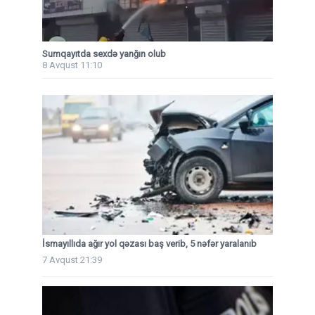
Sumqayıtda sexdə yanğın olub
8 Avqust 11:10
İsmayıllıda ağır yol qəzası baş verib, 5 nəfər yaralanıb
7 Avqust 21:39