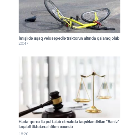
İmişlidə uşaq velosepedlə traktorun altında qalaraq ölüb
20:47
Hədə-qorxu ilə pul tələb etməkdə təqsirləndirilən "Bəniz"
ləqəbli tiktokerə hökm oxunub
18:20