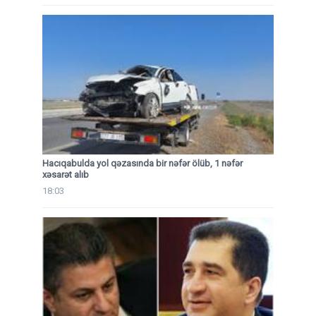
Hacıqabulda yol qəzasında bir nəfər ölüb, 1 nəfər
xəsarət alıb
18:03