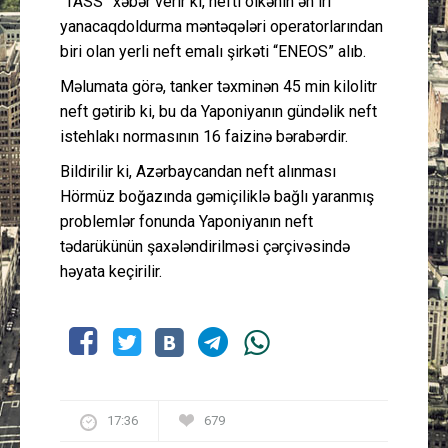
“TASS” xəbər verir ki, nefti ölkənin ən iri
yanacaqdoldurma məntəqələri operatorlarından
biri olan yerli neft emalı şirkəti “ENEOS” alıb.
Məlumata görə, tanker təxminən 45 min kilolitr
neft gətirib ki, bu da Yaponiyanın gündəlik neft
istehlakı normasının 16 faizinə bərabərdir.
Bildirilir ki, Azərbaycandan neft alınması
Hörmüz boğazında gəmiçiliklə bağlı yaranmış
problemlər fonunda Yaponiyanın neft
tədarükünün şaxələndirilməsi çərçivəsində
həyata keçirilir.
17:36
679