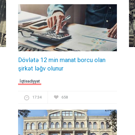
Dövlətə 12 min manat borcu olan
şirkət ləğv olunur
İqtisadiyyat
17:34
658