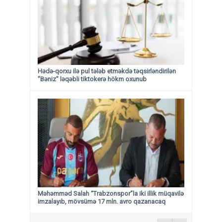
Hədə-qorxu ilə pul tələb etməkdə təqsirləndirilən
"Bəniz" ləqəbli tiktokerə hökm oxunub
Məhəmməd Salah “Trabzonspor”la iki illik müqavilə
imzalayıb, mövsümə 17 mln. avro qazanacaq