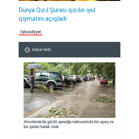
Dünya Qızıl Şurası qızılın iyul
qiymətini açıqladı
İqtisadiyyat
Xəbər lenti
Smolenskdə güclü qasırğa nəticəsində bir uşaq və
bir qadın həlak olub