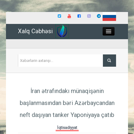
Xalq Cəbhəsi
Close
Siyasət
İran ətrafındakı münaqişənin
İqtisadiyyat
başlanmasından bəri Azərbaycandan
Dünya
neft daşıyan tanker Yaponiyaya çatıb
Hadisə
İqtisadiyyat