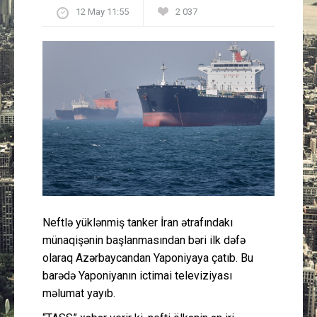
12 May 11:55
2 037
Güney Azərbaycan
Mədəniyyət
Müsahibə
İdman
Layihə
Gündəm
Neftlə yüklənmiş tanker İran ətrafındakı
Cəmiyyət
münaqişənin başlanmasından bəri ilk dəfə
olaraq Azərbaycandan Yaponiyaya çatıb. Bu
Peşə etikası
barədə Yaponiyanın ictimai televiziyası
məlumat yayıb.
Əlaqə