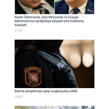
Rasim İldırımzadə, Zaur Mirzəzadə və Qoşqar
Məmmədovun apellyasiya şikayəti üzrə məhkəmə
başlayıb
17:31
Bakıda yeniyetməyə qarşı soyğunçuluq edilib
15:23