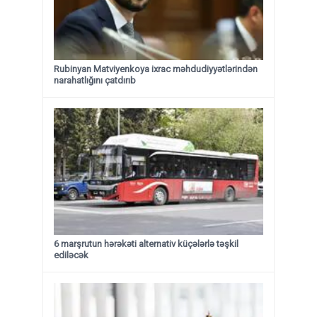
Rubinyan Matviyenkoya ixrac məhdudiyyətlərindən
narahatlığını çatdırıb
6 marşrutun hərəkəti alternativ küçələrlə təşkil
ediləcək