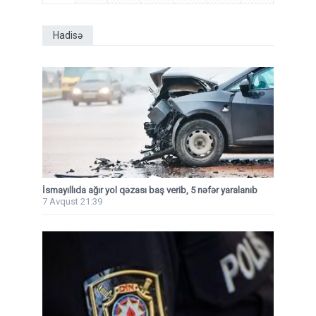
Hadisə
İsmayıllıda ağır yol qəzası baş verib, 5 nəfər yaralanıb
7 Avqust 21:39