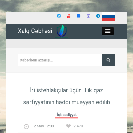
Xalq Cəbhəsi
Close
Siyasət
İri istehlakçılar üçün illik qaz
İqtisadiyyat
sərfiyyatının həddi müəyyən edilib
Dünya
İqtisadiyyat
Hadisə
12 May 12:33
2 478