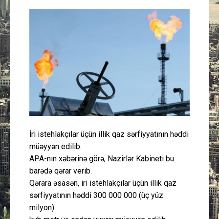
Güney Azərbaycan
Mədəniyyət
Müsahibə
İdman
Layihə
İri istehlakçılar üçün illik qaz sərfiyyatının həddi
Gündəm
müəyyən edilib.
APA-nın xəbərinə görə, Nazirlər Kabineti bu
Cəmiyyət
barədə qərar verib.
Qərara əsasən, iri istehlakçılar üçün illik qaz
Peşə etikası
sərfiyyatının həddi 300 000 000 (üç yüz
milyon)
Əlaqə