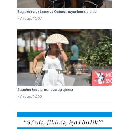
Baş prokuror Laçın və Qubadlı rayonlarında olub
7 Avqust 16:07
Sabahın hava proqnozu açıqlanıb
7 Avqust 12:50