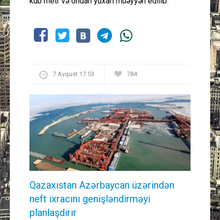
kub metr və ondan yuxarı müəyyən edilib.
7 Avqust 17:53
784
Qazaxıstan Azərbaycan üzərindən
neft ixracını genişləndirməyi
planlaşdırır