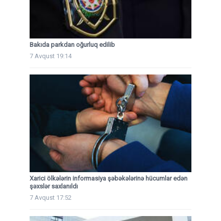
Bakıda parkdan oğurluq edilib
7 Avqust 19:14
Xarici ölkələrin informasiya şəbəkələrinə hücumlar edən
şəxslər saxlanıldı
7 Avqust 17:52