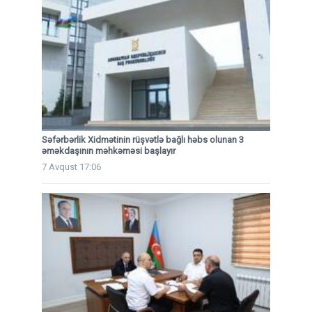
Səfərbərlik Xidmətinin rüşvətlə bağlı həbs olunan 3
əməkdaşının məhkəməsi başlayır
7 Avqust 17:06