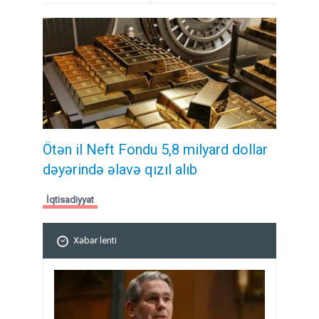
Ötən il Neft Fondu 5,8 milyard dollar
dəyərində əlavə qızıl alıb
İqtisadiyyat
Xəbər lenti