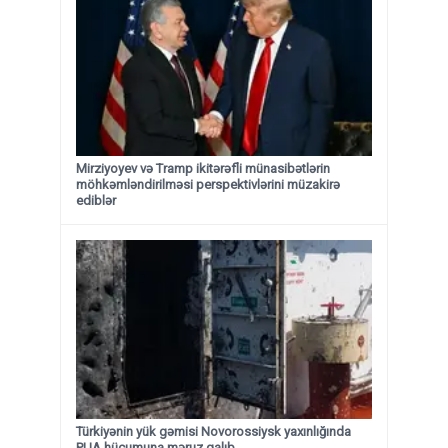
Mirziyoyev və Tramp ikitərəfli münasibətlərin
möhkəmləndirilməsi perspektivlərini müzakirə
ediblər
Türkiyənin yük gəmisi Novorossiysk yaxınlığında
PUA hücumuna məruz qalıb