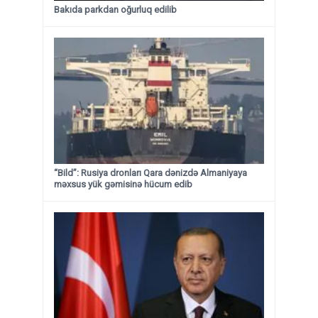
Bakıda parkdan oğurluq edilib
“Bild”: Rusiya dronları Qara dənizdə Almaniyaya
məxsus yük gəmisinə hücum edib