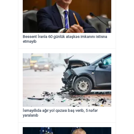
Bessent İranla 60 günlük atəşkəs imkanını istisna
etməyib
İsmayıllıda ağır yol qəzası baş verib, 5 nəfər
yaralanıb