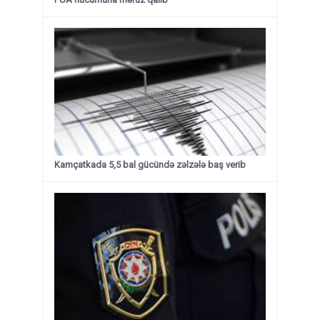
Kamçatkada 5,5 bal gücündə zəlzələ baş verib