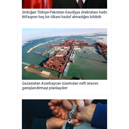
Ərdoğan Türkiyə-Pakistan-Səudiyyə Ərəbistanı hərbi
ittifaqının heç bir ölkəni hədəf almadığını bildirib
Qazaxıstan Azərbaycan üzərindən neft ixracını
genişləndirməyi planlaşdırır