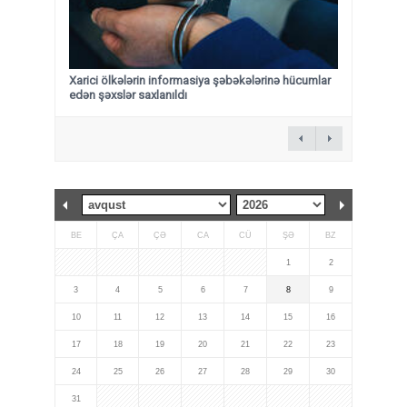
Xarici ölkələrin informasiya şəbəkələrinə hücumlar
edən şəxslər saxlanıldı
BE
ÇA
ÇƏ
CA
CÜ
ŞƏ
BZ
1
2
3
4
5
6
7
8
9
10
11
12
13
14
15
16
17
18
19
20
21
22
23
24
25
26
27
28
29
30
31