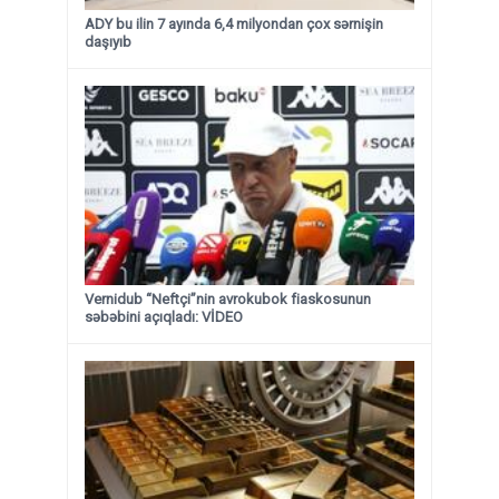
ADY bu ilin 7 ayında 6,4 milyondan çox sərnişin
daşıyıb
Vernidub “Neftçi”nin avrokubok fiaskosunun
səbəbini açıqladı: VİDEO