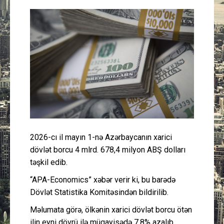
Güney Azərbaycan
Mədəniyyət
Müsahibə
İdman
Layihə
2026-cı il mayın 1-nə Azərbaycanın xarici
Gündəm
dövlət borcu 4 mlrd. 678,4 milyon ABŞ dolları
təşkil edib.
Cəmiyyət
“APA-Economics” xəbər verir ki, bu barədə
Peşə etikası
Dövlət Statistika Komitəsindən bildirilib.
Məlumata görə, ölkənin xarici dövlət borcu ötən
Əlaqə
ilin eyni dövrü ilə müqayisədə 7,8% azalıb.