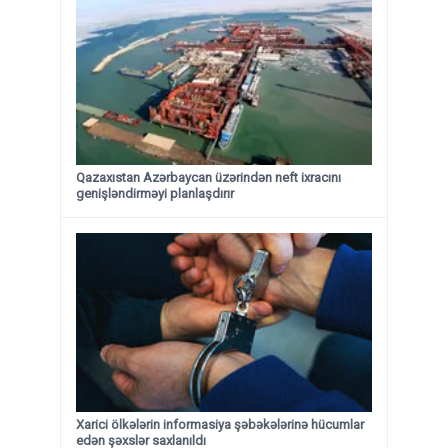
Qazaxıstan Azərbaycan üzərindən neft ixracını
genişləndirməyi planlaşdırır
Xarici ölkələrin informasiya şəbəkələrinə hücumlar
edən şəxslər saxlanıldı