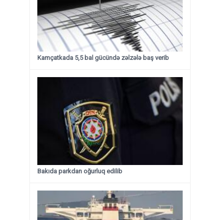
Kamçatkada 5,5 bal gücündə zəlzələ baş verib
Bakıda parkdan oğurluq edilib