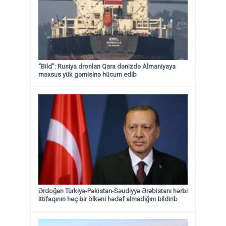
“Bild”: Rusiya dronları Qara dənizdə Almaniyaya
məxsus yük gəmisinə hücum edib
Ərdoğan Türkiyə-Pakistan-Səudiyyə Ərəbistanı hərbi
ittifaqının heç bir ölkəni hədəf almadığını bildirib