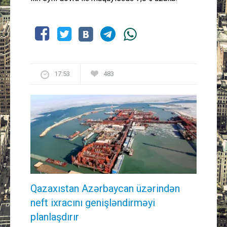
17:53
483
Qazaxıstan Azərbaycan üzərindən
neft ixracını genişləndirməyi
planlaşdırır