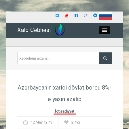
Xalq Cəbhəsi
Close
Siyasət
Azərbaycanın xarici dövlət borcu 8%-
İqtisadiyyat
ə yaxın azalıb
Dünya
İqtisadiyyat
Hadisə
12 May 12:43
2 492