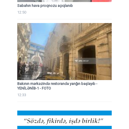
Sabahın hava proqnozu açıqlanıb
12:50
Bakının mərkəzində restoranda yanğın başlayıb
-
YENİLƏNİB-1 - FOTO
12:33