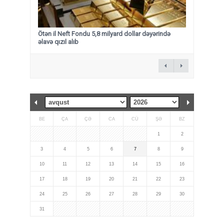
Ötən il Neft Fondu 5,8 milyard dollar dəyərində
əlavə qızıl alıb
BE
ÇA
ÇƏ
CA
CÜ
ŞƏ
BZ
1
2
3
4
5
6
7
8
9
10
11
12
13
14
15
16
17
18
19
20
21
22
23
24
25
26
27
28
29
30
31