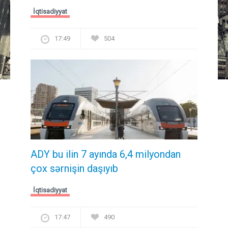
İqtisadiyyat
17:49
504
ADY bu ilin 7 ayında 6,4 milyondan
çox sərnişin daşıyıb
İqtisadiyyat
17:47
490