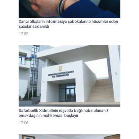
Xarici ölkələrin informasiya şəbəkələrinə hücumlar edən
şəxslər saxlanıldı
17:52
Səfərbərlik Xidmətinin rüşvətlə bağlı həbs olunan 3
əməkdaşının məhkəməsi başlayır
17:06