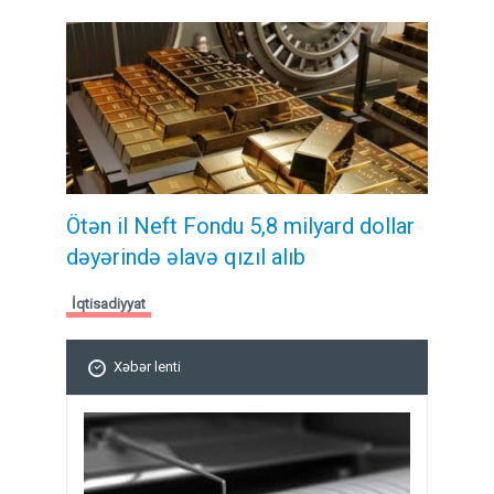
Ötən il Neft Fondu 5,8 milyard dollar
dəyərində əlavə qızıl alıb
İqtisadiyyat
Xəbər lenti