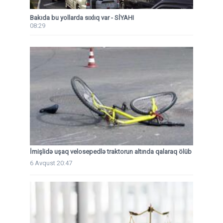
Bakıda bu yollarda sıxlıq var - SİYAHI
08:29
İmişlidə uşaq velosepedlə traktorun altında qalaraq ölüb
6 Avqust 20:47