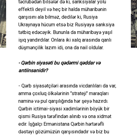
təcrübədən bilsələr də ki, sanksiyalar yolu
effektli deyil və heç bir halda müharibənin
qarşısını ala bilməz, dedilər ki, Rusiya
Ukraynaya hücum etsə biz Rusiyaya sanksiya
tətbiq edəcəyik. Bununla da müharibəyə yaşıl
işıq yandırdılar. Onlara iki xalq arasında qanlı
düşmənçilik lazım idi, ona da nail oldular.
- Qərbin siyasəti bu qədərmi qəddar və
antiinsanidir?
- Qərb siyasətçiləri arasında vicdanlıları da var,
amma çoxluq ölkələrinin "strateji" maraqları
naminə və pul qarşılığında hər şeyə hazırdı.
Qərbin ictimai-siyasi xadimlərinin böyük bir
qismi Rusiya tərəfindən alınıb və ona xidmət
edir. İşğalçı Ermənistana Qərbin hərtərəfli
dəstəyi gözümüzün qarşısındadır və biz bu