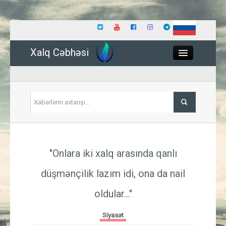
Xalq Cəbhəsi
Close
Siyasət
"Onlara iki xalq arasında qanlı
İqtisadiyyat
düşmənçilik lazım idi, ona da nail
Dünya
oldular..."
Hadisə
Siyasət