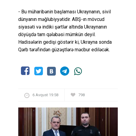
- Bu müharibənin başlaması Ukraynanın, sivil
dünyanın məğlubiyyətidir. ABŞ-ın mövcud
siyasəti və indiki şərtlər altında Ukraynanın
döyüşdə tam qələbəsi mümkün deyil.
Hadisələrin gedişi göstərir ki, Ukrayna sonda
Qərb tərəfindən güzəştlərə məcbur ediləcək.
6 Avqust 19:58
798