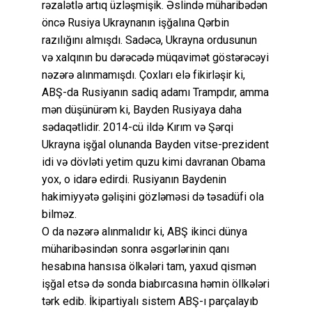
rəzalətlə artıq üzləşmişik. Əslində müharibədən
öncə Rusiya Ukraynanın işğalına Qərbin
razılığını almışdı. Sadəcə, Ukrayna ordusunun
və xalqının bu dərəcədə müqavimət göstərəcəyi
nəzərə alınmamışdı. Çoxları elə fikirləşir ki,
ABŞ-da Rusiyanın sadiq adamı Trampdır, amma
mən düşünürəm ki, Bayden Rusiyaya daha
sədaqətlidir. 2014-cü ildə Kırım və Şərqi
Ukrayna işğal olunanda Bayden vitse-prezident
idi və dövləti yetim quzu kimi davranan Obama
yox, o idarə edirdi. Rusiyanın Baydenin
hakimiyyətə gəlişini gözləməsi də təsadüfi ola
bilməz.
O da nəzərə alınmalıdır ki, ABŞ ikinci dünya
müharibəsindən sonra əsgərlərinin qanı
hesabına hansısa ölkələri tam, yaxud qismən
işğal etsə də sonda biabırcasına həmin öllkələri
tərk edib. İkipartiyalı sistem ABŞ-ı parçalayıb