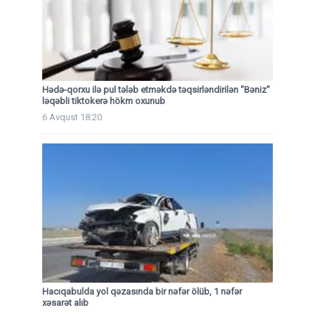
Hədə-qorxu ilə pul tələb etməkdə təqsirləndirilən "Bəniz"
ləqəbli tiktokerə hökm oxunub
6 Avqust 18:20
Hacıqabulda yol qəzasında bir nəfər ölüb, 1 nəfər
xəsarət alıb