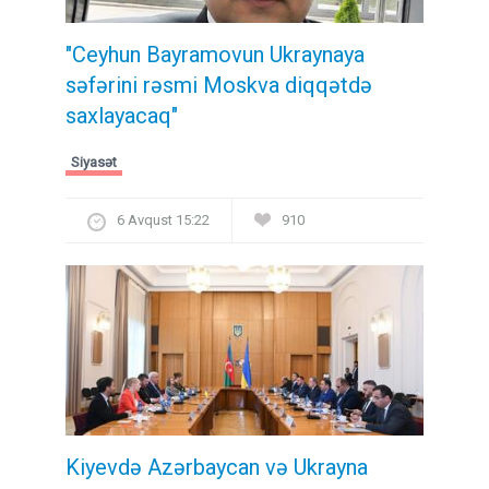
"Ceyhun Bayramovun Ukraynaya
səfərini rəsmi Moskva diqqətdə
saxlayacaq"
Siyasət
6 Avqust 15:22
910
Kiyevdə Azərbaycan və Ukrayna