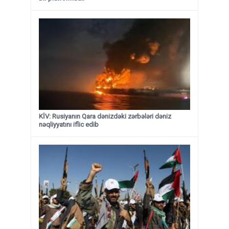
KİV: Rusiyanın Qara dənizdəki zərbələri dəniz
nəqliyyatını iflic edib