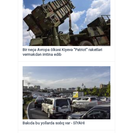
Bir neçə Avropa ölkəsi Kiyevə "Patriot" raketləri
verməkdən imtina edib
Bakıda bu yollarda sıxlıq var - SİYAHI