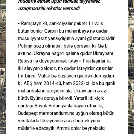
müdafiə etmək üçün tanklar, təyyarələr,
uzaqmənzilli reketlər vermədi.
- Ramştayn -8, sanksiyalar paketi 11 və s.
bütün bunlar Qərbin bu müharibəyə nə qədər
məsuliyyətsiz yanaşdığının əyani göstəricisidir.
Putinin sözü olmasın, belə görsənir ki, Qərb
axırıncı Ukrayna əsgəri qalana qədər Ukraynanı
Rusiya ilə döyüşdürmək istəyir. Fikirləşirlər ki,
iki slavyan xalqıdır, nə qədər istəyirlər qırsınlar
bir-birini. Müharibə başlayan gündən demişdim
ki, ABŞ həm 2014-cü, həm 2022-ci ildə bu qanlı
müharibələrin qarşısını ala, Ukraynanın ərazi
bütövlüyünü qoruya bilərdi. Yetərli idi kiçik
qardaşı Böyük Britaniya ilə bəyan etsin ki,
Budapeşt memorandumuna uyğun olaraq bütün
vasitələrlə Ukraynanın ərazi bütövlüyünü
müdafiə edəcəyik. Amma onlar beynəlxalq