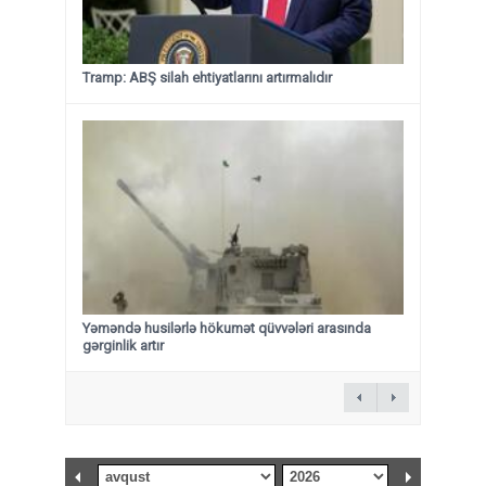
Tramp: ABŞ silah ehtiyatlarını artırmalıdır
Yəməndə husilərlə hökumət qüvvələri arasında
gərginlik artır