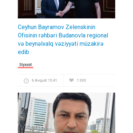
Ceyhun Bayramov Zelenskinin
Ofisinin rəhbəri Budanovla regional
və beynəlxalq vəziyyəti müzakirə
edib
Siyasət
6 Avqust 15:41
1 330