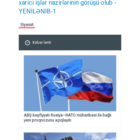
xarici işlər nazirlərinin görüşü olub -
YENİLƏNİB-1
Siyasət
Xəbər lenti
ABŞ kəşfiyyatı Rusiya–NATO müharibəsi ilə bağlı
yeni proqnozunu açıqlayıb