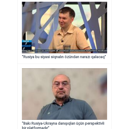
"Rusiya bu siyasi siqnalın özündən narazı qalacaq"
"Bakı Rusiya-Ukrayna danışıqları üçün perspektivli
bir platformadır"