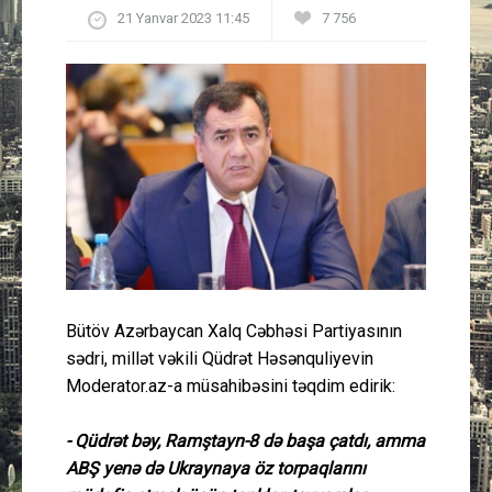
21 Yanvar 2023 11:45
7 756
Güney Azərbaycan
Mədəniyyət
Müsahibə
İdman
Layihə
Gündəm
Bütöv Azərbaycan Xalq Cəbhəsi Partiyasının
sədri, millət vəkili Qüdrət Həsənquliyevin
Cəmiyyət
Moderator.az-a müsahibəsini təqdim edirik:
Peşə etikası
- Qüdrət bəy, Ramştayn-8 də başa çatdı, amma
ABŞ yenə də Ukraynaya öz torpaqlarını
Əlaqə