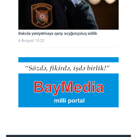
Bakıda yeniyetməyə qarşı soyğunçuluq edilib
6 Avqust 15:23