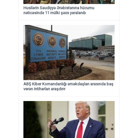
Husilərin Səudiyyə Ərəbistanına hücumu
nəticəsində 11 mülki şəxs yaralanıb
ABŞ Kiber Komandanlığı əməkdaşları arasında baş
verən intiharları araşdırır