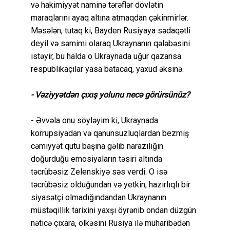
və hakimiyyət naminə tərəflər dövlətin
maraqlarını ayaq altına atmaqdan çəkinmirlər.
Məsələn, tutaq ki, Bayden Rusiyaya sədaqətli
deyil və səmimi olaraq Ukraynanın qələbəsini
istəyir, bu halda o Ukraynada uğur qazansa
respublikaçılar yasa batacaq, yaxud əksinə.
- Vəziyyətdən çıxış yolunu necə görürsünüz?
- Əvvəla onu söyləyim ki, Ukraynada
korrupsiyadan və qanunsuzluqlardan bezmiş
cəmiyyət qutu başına gəlib narazılığın
doğurduğu emosiyaların təsiri altında
təcrübəsiz Zelenskiyə səs verdi. O isə
təcrübəsiz olduğundan və yetkin, hazırlıqlı bir
siyasətçi olmadığındandan Ukraynanın
müstəqillik tarixini yaxşı öyrənib ondan düzgün
nəticə çıxara, ölkəsini Rusiya ilə müharibədən