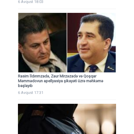
6 Avqust 18:03
Rasim İldırımzadə, Zaur Mirzəzadə və Qoşqar
Məmmədovun apellyasiya şikayəti üzrə məhkəmə
başlayıb
6 Avqust 17:31