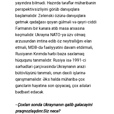
yayındıra bilmədi. Hazırda tərəflər müharibənin
perspektivsizliyini görüb danışıqlara
başlamalıdır. Zelenski özünə danışıqlara
getmək qadağası qoyan gülməli və qeyri-ciddi
Fərmanını bir kənara atıb masa arxasına
keçməlidir. Ukrayna NATO-ya üzv olmaq
arzusundan imtina edib öz neytrallığını elan
etməli, MDB-də fəaliyyətini davam etdirməli,
Rusiyanın Kırımda hərbi baza saxlamaq
hüququnu tanımalıdır. Rusiya isə 1991-ci
sərhədləri çərçivəsində Ukraynanın ərazi
bütövlüyünü tanımalı, onun daxili işlərinə
qarışmamalıdır. Əks halda müharibə çox
gənclərin həyatına son qoyacaq, çox ailələri
bədbəxt edəcək.
- Çoxları sonda Ukraynanın qalib gələcəyini
praqnozlaşdırır.Siz necə?