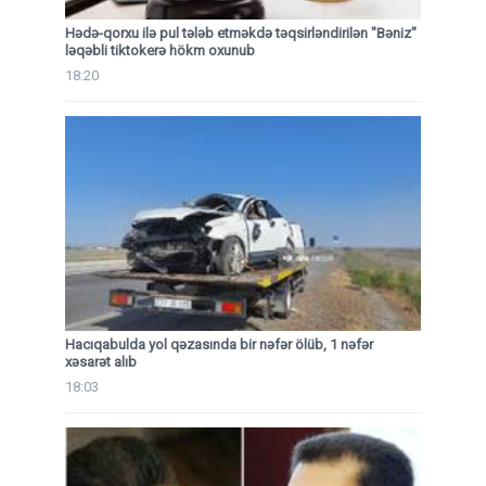
Hədə-qorxu ilə pul tələb etməkdə təqsirləndirilən "Bəniz"
ləqəbli tiktokerə hökm oxunub
18:20
Hacıqabulda yol qəzasında bir nəfər ölüb, 1 nəfər
xəsarət alıb
18:03