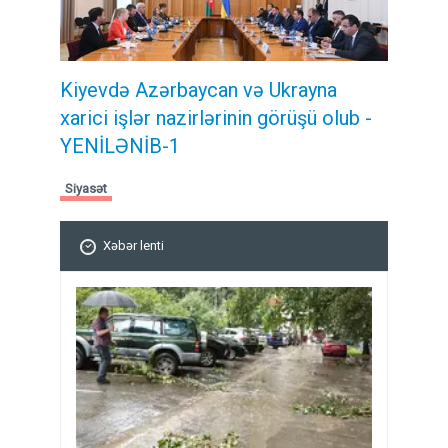
Kiyevdə Azərbaycan və Ukrayna
xarici işlər nazirlərinin görüşü olub -
YENİLƏNİB-1
Siyasət
Xəbər lenti