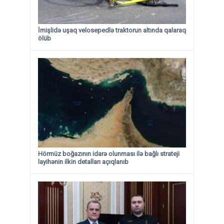
İmişlidə uşaq velosepedlə traktorun altında qalaraq
ölüb
Hörmüz boğazının idarə olunması ilə bağlı strateji
layihənin ilkin detalları açıqlanıb