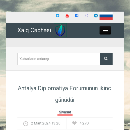
Xalq Cəbhəsi
Close
Siyasət
Antalya Diplomatiya Forumunun ikinci
İqtisadiyyat
günüdür
Dünya
Siyasət
Hadisə
2 Mart 2024 13:20
4 270