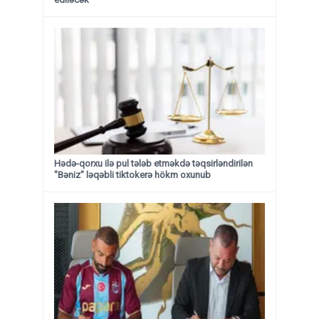
Hədə-qorxu ilə pul tələb etməkdə təqsirləndirilən
"Bəniz" ləqəbli tiktokerə hökm oxunub