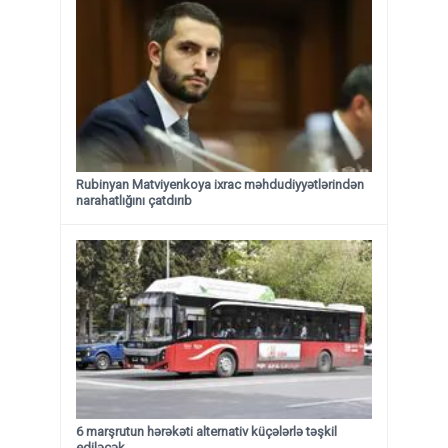
Rubinyan Matviyenkoya ixrac məhdudiyyətlərindən
narahatlığını çatdırıb
6 marşrutun hərəkəti alternativ küçələrlə təşkil
ediləcək