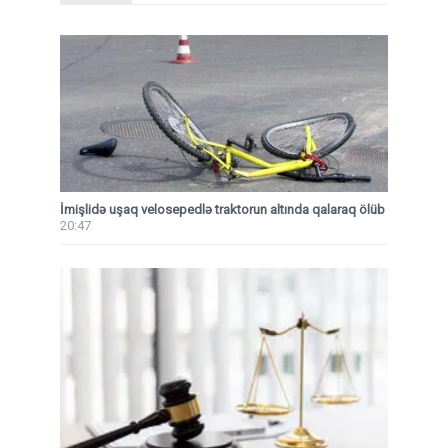
İmişlidə uşaq velosepedlə traktorun altında qalaraq ölüb
20:47