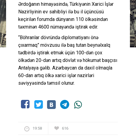
Ərdoğanın himayəsində, Türkiyənin Xarici İşlər
Nazirliyinin ev sahibliyi ilə bu il üçüncüsü
keçirilən forumda dünyanın 110 ölkəsindən
təxminən 4600 nümayəndə iştirak edir.
“Böhranlar dövründə diplomatiyanı önə
çıxarmaq” mövzusu ilə baş tutan beynəlxalq
tədbirdə iştirak etmək üçün 100-dən çox
ölkədən 20-dən artıq dövlət və hökumət başçısı
Antalyaya gəlib. Azərbaycan da daxil olmaqla
60-dan artıq ölkə xarici işlər nazirləri
səviyyəsində təmsil olunur.
19:58
616