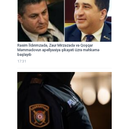
Rasim İldırımzadə, Zaur Mirzəzadə və Qoşqar
Məmmədovun apellyasiya şikayəti üzrə məhkəmə
başlayıb
17:31