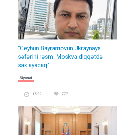
"Ceyhun Bayramovun Ukraynaya
səfərini rəsmi Moskva diqqətdə
saxlayacaq"
Siyasət
15:22
777