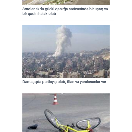
Smolenskdə güclü qasırğa nəticəsində bir uşaq və
bir qadın həlak olub
Dəməşqdə partlayış olub, ölən və yaralananlar var