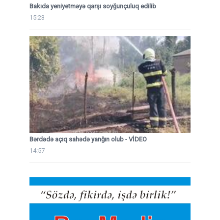
Bakıda yeniyetməyə qarşı soyğunçuluq edilib
15:23
Bərdədə açıq sahədə yanğın olub - VİDEO
14:57