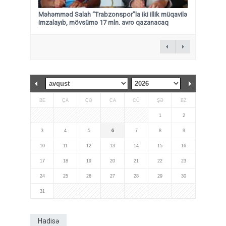
Məhəmməd Salah “Trabzonspor”la iki illik müqavilə
imzalayıb, mövsümə 17 mln. avro qazanacaq
BE
ÇA
ÇƏ
CA
CÜ
ŞƏ
BZ
1
2
3
4
5
6
7
8
9
10
11
12
13
14
15
16
17
18
19
20
21
22
23
24
25
26
27
28
29
30
31
Hadisə