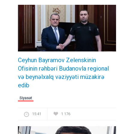
Ceyhun Bayramov Zelenskinin
Ofisinin rəhbəri Budanovla regional
və beynəlxalq vəziyyəti müzakirə
edib
Siyasət
15:41
1 176