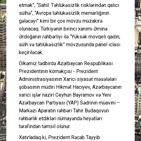
etmək”, “Sahil: Təhlükəsizlik risklərindən qalıcı
sülhə”, “Avropa təhlükəsizlik memarlığının
gələcəyi” kimi bir çox mövzu müzakirə
olunacaq. Türkiyənin birinci xanımı Əminə
Ərdoğanın rəhbərliyi ilə “Yüksək mövqeli qadın,
sülh və təhlükəsizlik” mövzusunda panel iclası
keçiriləcək.
Ölkəmiz tədbirdə Azərbaycan Respublikası
Prezidentinin köməkçisi - Prezident
Administrasiyasının Xarici siyasət məsələləri
şöbəsinin müdiri Hikmət Hacıyev, Azərbaycanın
xarici işlər naziri Ceyhun Bayramov və Yeni
Azərbaycan Partiyası (YAP) Sədrinin müavini –
Mərkəzi Aparatın rəhbəri Tahir Budaqovun
rəhbərlik etdikləri nümayəndə heyətləri
tərəfindən təmsil olunur.
Xatırladaq ki, Prezident Rəcəb Tayyib