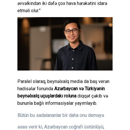
əvvəlkindən iki dəfə çox hava hərəkətini idarə
etməli olur.”
Paralel olaraq, beynəlxalq media da baş verən
hadisələr fonunda
Azərbaycan və Türkiyənin
beynəlxalq uçuşlardakı roluna
diqqət çəkib və
bununla bağlı informasiyalar yayımlayıb.
Bütün bu sadalananlar bir daha onu deməyə
əsas verir ki,
Azərbaycan coğrafi üstünlüyü,