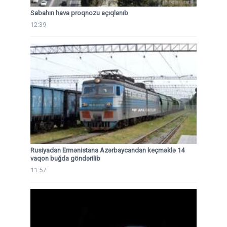
Sabahın hava proqnozu açıqlanıb
12:39
Rusiyadan Ermənistana Azərbaycandan keçməklə 14
vaqon buğda göndərilib
11:57