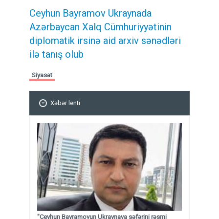
Ceyhun Bayramov Ukraynada
Azərbaycan Xalq Cümhuriyyətinin
diplomatik irsinə aid arxiv sənədləri
ilə tanış olub
Siyasət
Xəbər lenti
"Ceyhun Bayramovun Ukraynaya səfərini rəsmi