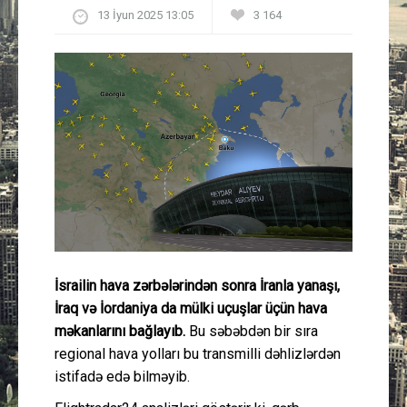
13 İyun 2025 13:05
3 164
Güney Azərbaycan
Mədəniyyət
Müsahibə
İdman
Layihə
Gündəm
İsrailin hava zərbələrindən sonra İranla yanaşı,
Cəmiyyət
İraq və İordaniya da mülki uçuşlar üçün hava
məkanlarını bağlayıb.
Bu səbəbdən bir sıra
Peşə etikası
regional hava yolları bu transmilli dəhlizlərdən
istifadə edə bilməyib.
Əlaqə