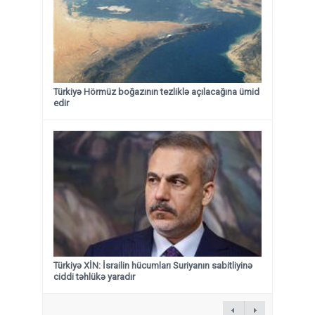
Türkiyə Hörmüz boğazının tezliklə açılacağına ümid
edir
Türkiyə XİN: İsrailin hücumları Suriyanın sabitliyinə
ciddi təhlükə yaradır