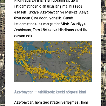
Flightradar24 analizləri göstərir ki, qərb
istiqamətindən olan uçuşlar şimal hissədə
əsasən Türkiyə, Azərbaycan və Mərkəzi Asiya
üzərindən Çinə doğru yönəlib. Cənub
istiqamətində isə marşrutlar Misir, Səudiyyə
Ərəbistanı, Fars körfəzi və Hindistan xətti ilə
davam edir.
Azərbaycan — təhlükəsiz keçid nöqtəsi kimi
Azərbaycan, həm geostrateji yerləşməsi, həm