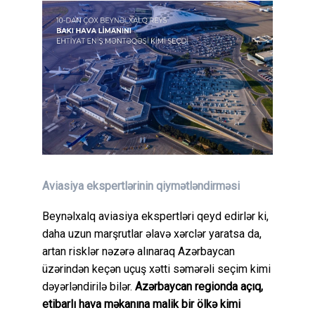
Aviasiya ekspertlərinin qiymətləndirməsi
Beynəlxalq aviasiya ekspertləri qeyd edirlər ki,
daha uzun marşrutlar əlavə xərclər yaratsa da,
artan risklər nəzərə alınaraq Azərbaycan
üzərindən keçən uçuş xətti səmərəli seçim kimi
dəyərləndirilə bilər.
Azərbaycan regionda açıq,
etibarlı hava məkanına malik bir ölkə kimi