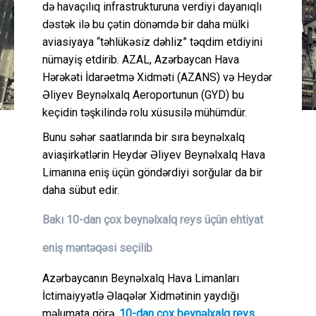
də havaçılıq infrastrukturuna verdiyi dayanıqlı
dəstək ilə bu çətin dönəmdə bir daha mülki
aviasiyaya “təhlükəsiz dəhliz” təqdim etdiyini
nümayiş etdirib. AZAL, Azərbaycan Hava
Hərəkəti İdarəetmə Xidməti (AZANS) və Heydər
Əliyev Beynəlxalq Aeroportunun (GYD) bu
keçidin təşkilində rolu xüsusilə mühümdür.
Bunu səhər saatlarında bir sıra beynəlxalq
aviaşirkətlərin Heydər Əliyev Beynəlxalq Hava
Limanına eniş üçün göndərdiyi sorğular da bir
daha sübut edir.
Bakı 10-dan çox beynəlxalq reys üçün ehtiyat
eniş məntəqəsi seçilib
Azərbaycanın Beynəlxalq Hava Limanları
İctimaiyyətlə Əlaqələr Xidmətinin yaydığı
məlumata görə,
10-dan çox beynəlxalq reys