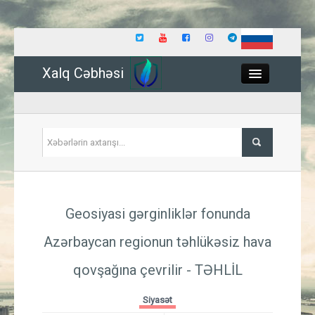
Xalq Cəbhəsi
Close
Siyasət
Geosiyasi gərginliklər fonunda
İqtisadiyyat
Azərbaycan regionun təhlükəsiz hava
Dünya
qovşağına çevrilir - TƏHLİL
Hadisə
Siyasət