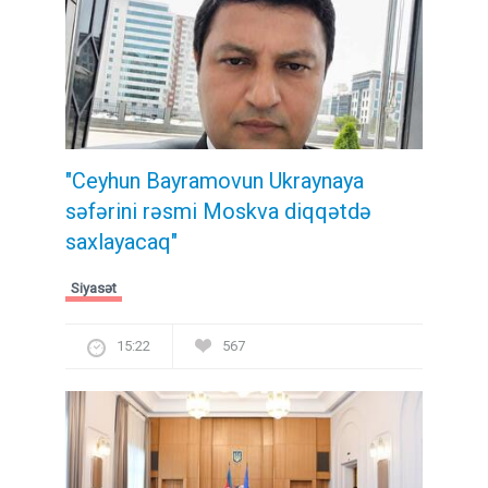
"Ceyhun Bayramovun Ukraynaya
səfərini rəsmi Moskva diqqətdə
saxlayacaq"
Siyasət
15:22
567