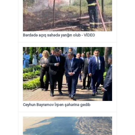
Bərdədə açıq sahədə yanğın olub - VİDEO
Ceyhun Bayramov İrpen şəhərinə gedib