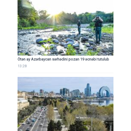
Ötən ay Azərbaycan sərhədini pozan 19 əcnəbi tutulub
13:28