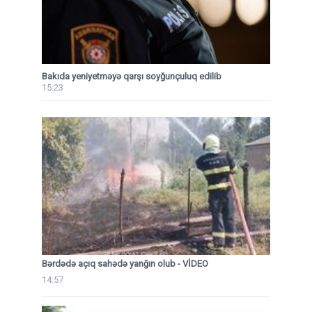
Bakıda yeniyetməyə qarşı soyğunçuluq edilib
15:23
Bərdədə açıq sahədə yanğın olub - VİDEO
14:57