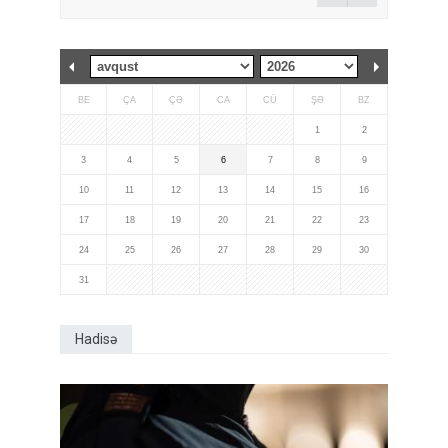
BE
ÇA
ÇƏ
CA
CÜ
ŞƏ
BZ
1
2
3
4
5
6
7
8
9
10
11
12
13
14
15
16
17
18
19
20
21
22
23
24
25
26
27
28
29
30
31
Hadisə