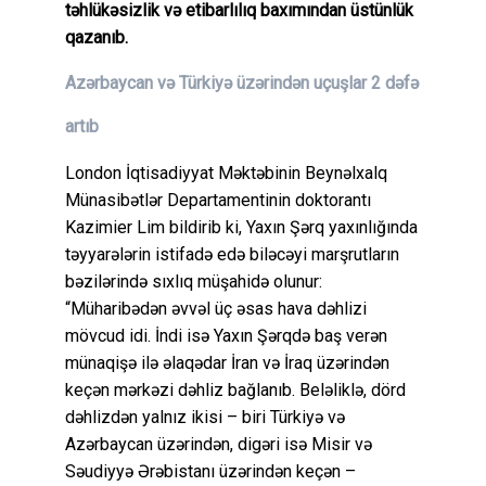
təhlükəsizlik və etibarlılıq baxımından üstünlük
qazanıb.
Azərbaycan və Türkiyə üzərindən uçuşlar 2 dəfə
artıb
London İqtisadiyyat Məktəbinin Beynəlxalq
Münasibətlər Departamentinin doktorantı
Kazimier Lim bildirib ki, Yaxın Şərq yaxınlığında
təyyarələrin istifadə edə biləcəyi marşrutların
bəzilərində sıxlıq müşahidə olunur:
“Müharibədən əvvəl üç əsas hava dəhlizi
mövcud idi. İndi isə Yaxın Şərqdə baş verən
münaqişə ilə əlaqədar İran və İraq üzərindən
keçən mərkəzi dəhliz bağlanıb. Beləliklə, dörd
dəhlizdən yalnız ikisi – biri Türkiyə və
Azərbaycan üzərindən, digəri isə Misir və
Səudiyyə Ərəbistanı üzərindən keçən –