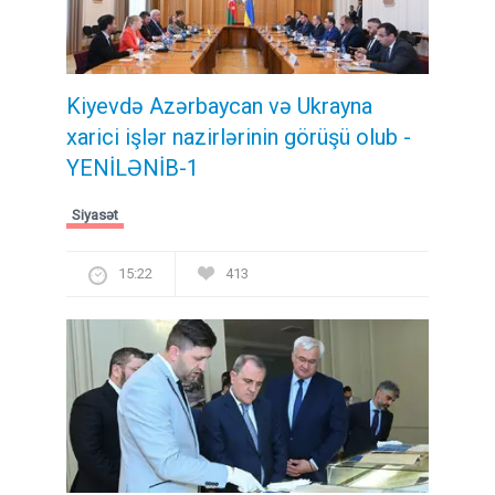
Kiyevdə Azərbaycan və Ukrayna
xarici işlər nazirlərinin görüşü olub -
YENİLƏNİB-1
Siyasət
15:22
413