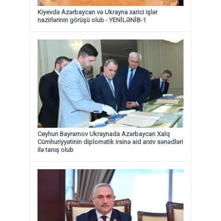
Kiyevdə Azərbaycan və Ukrayna xarici işlər
nazirlərinin görüşü olub - YENİLƏNİB-1
Ceyhun Bayramov Ukraynada Azərbaycan Xalq
Cümhuriyyətinin diplomatik irsinə aid arxiv sənədləri
ilə tanış olub