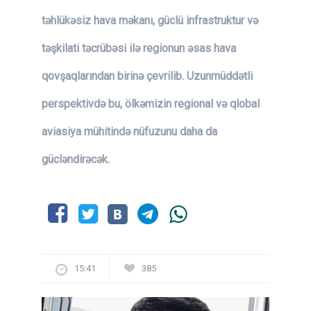
təhlükəsiz hava məkanı, güclü infrastruktur və
təşkilati təcrübəsi ilə regionun əsas hava
qovşaqlarından birinə çevrilib
. Uzunmüddətli
perspektivdə bu, ölkəmizin
regional və qlobal
aviasiya mühitində nüfuzunu daha da
gücləndirəcək.
15:41
385