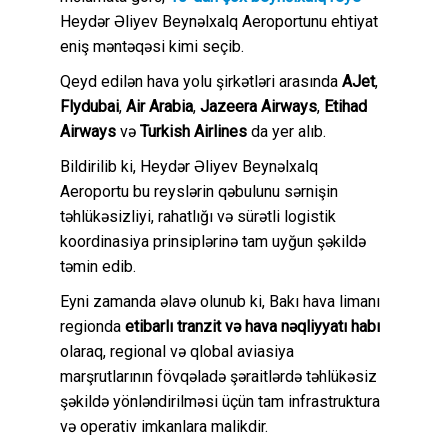
Heydər Əliyev Beynəlxalq Aeroportunu ehtiyat
eniş məntəqəsi kimi seçib.
Qeyd edilən hava yolu şirkətləri arasında
AJet
,
Flydubai
,
Air Arabia
,
Jazeera Airways
,
Etihad
Airways
və
Turkish Airlines
da yer alıb.
Bildirilib ki, Heydər Əliyev Beynəlxalq
Aeroportu bu reyslərin qəbulunu sərnişin
təhlükəsizliyi, rahatlığı və sürətli logistik
koordinasiya prinsiplərinə tam uyğun şəkildə
təmin edib.
Eyni zamanda əlavə olunub ki, Bakı hava limanı
regionda
etibarlı tranzit və hava nəqliyyatı habı
olaraq, regional və qlobal aviasiya
marşrutlarının fövqəladə şəraitlərdə təhlükəsiz
şəkildə yönləndirilməsi üçün tam infrastruktura
və operativ imkanlara malikdir.