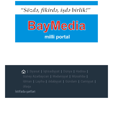
Siyasət
İqtisadiyyat
Dünya
Hadisə
Güney Azərbaycan
Mədəniyyət
Müsahibə
İdman
Layihə
Ədəbiyyat
Gündəm
Cəmiyyət
Əlaqə
İstifadə şərtləri