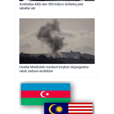
Avstraliya ABŞ-dən 500 milyon dollarlıq yeni
raketlər alır
Husilər Məribdəki məcburi köçkün düşərgəsinə
raket zərbəsi endiriblər