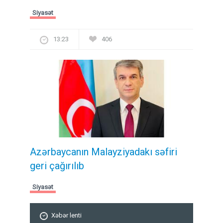
Siyasət
13:23
406
Azərbaycanın Malayziyadakı səfiri
geri çağırılıb
Siyasət
Xəbər lenti