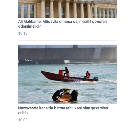
Ali Məhkəmə: Müqavilə olmasa da, müəllif qonorarı
ödənilməlidir
10:18
Naxçıvanda kanalda batma təhlükəsi olan şəxs xilas
edilib
10:00