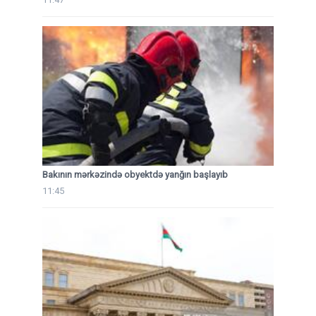
Bakının mərkəzində obyektdə yanğın başlayıb
11:45