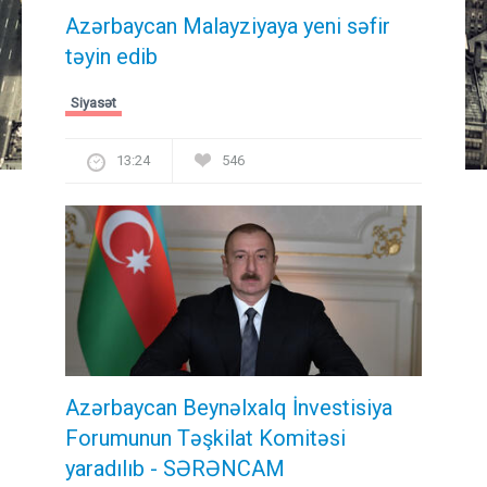
Azərbaycan Malayziyaya yeni səfir
təyin edib
Siyasət
13:24
546
Azərbaycan Beynəlxalq İnvestisiya
Forumunun Təşkilat Komitəsi
yaradılıb - SƏRƏNCAM