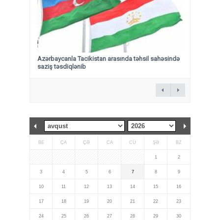
Azərbaycanla Tacikistan arasında təhsil sahəsində
saziş təsdiqlənib
BE
ÇA
ÇƏ
CA
CÜ
ŞƏ
BZ
1
2
3
4
5
6
7
8
9
10
11
12
13
14
15
16
17
18
19
20
21
22
23
24
25
26
27
28
29
30