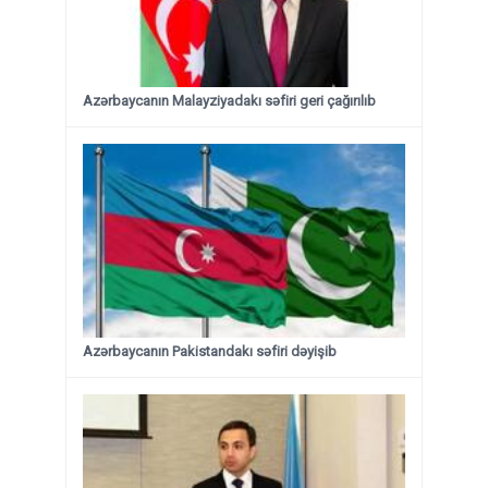
Azərbaycanın Malayziyadakı səfiri geri çağırılıb
Azərbaycanın Pakistandakı səfiri dəyişib