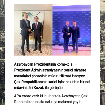
Güney Azərbaycan
Mədəniyyət
Müsahibə
İdman
Layihə
Azərbaycan Prezidentinin köməkçisi –
Gündəm
Prezident Administrasiyasının xarici siyasət
məsələləri şöbəsinin müdiri Hikmət Hacıyev
Cəmiyyət
Çex Respublikasının xarici işlər nazirinin birinci
müavini Jiri Kozak ilə görüşüb.
Peşə etikası
APA xəbər verir ki, bu barədə Azərbaycan Çex
Respublikasındakı səfirliyi məlumat yayıb.
Əlaqə