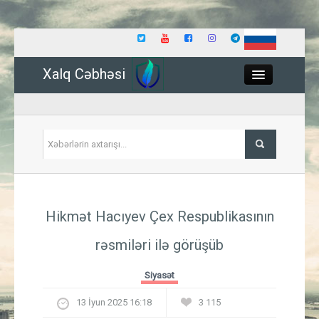
Xalq Cəbhəsi
Close
Siyasət
Hikmət Hacıyev Çex Respublikasının
İqtisadiyyat
rəsmiləri ilə görüşüb
Dünya
Siyasət
Hadisə
13 İyun 2025 16:18
3 115