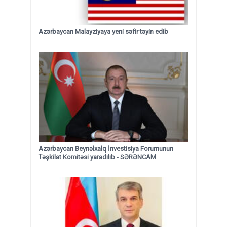
Azərbaycan Malayziyaya yeni səfir təyin edib
Azərbaycan Beynəlxalq İnvestisiya Forumunun
Təşkilat Komitəsi yaradılıb - SƏRƏNCAM