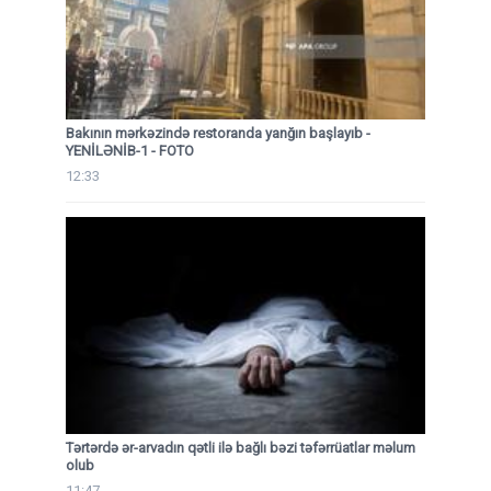
Bakının mərkəzində restoranda yanğın başlayıb
-
YENİLƏNİB-1 - FOTO
12:33
Tərtərdə ər-arvadın qətli ilə bağlı bəzi təfərrüatlar məlum
olub
11:47