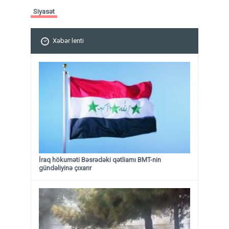
Siyasət
Xəbər lenti
İraq hökuməti Bəsrədəki qətliamı BMT-nin
gündəliyinə çıxarır