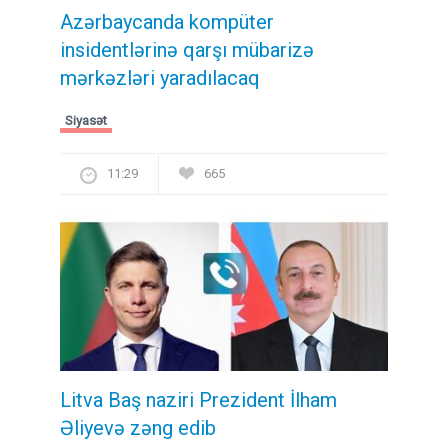
Azərbaycanda kompüter
insidentlərinə qarşı mübarizə
mərkəzləri yaradılacaq
Siyasət
11:29
665
Litva Baş naziri Prezident İlham
Əliyevə zəng edib