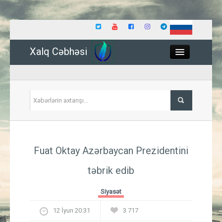
Xalq Cəbhəsi
Close
Siyasət
Fuat Oktay Azərbaycan Prezidentini
İqtisadiyyat
təbrik edib
Dünya
Siyasət
Hadisə
12 İyun 20:31
3 717