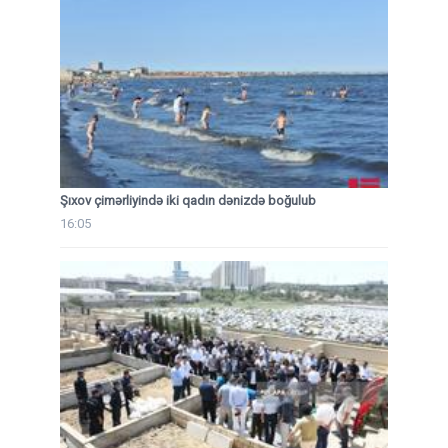
Şıxov çimərliyində iki qadın dənizdə boğulub
16:05