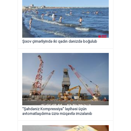
Şıxov çimərliyində iki qadın dənizdə boğulub
“Şahdəniz Kompressiya" layihəsi üçün
avtomatlaşdırma üzrə müqavilə imzalanıb