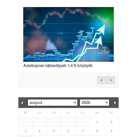
Azərbaycan iqtisadiyyatı 1,4 % böyüyüb
BE
ÇA
ÇƏ
CA
CÜ
ŞƏ
BZ
1
2
3
4
5
6
7
8
9