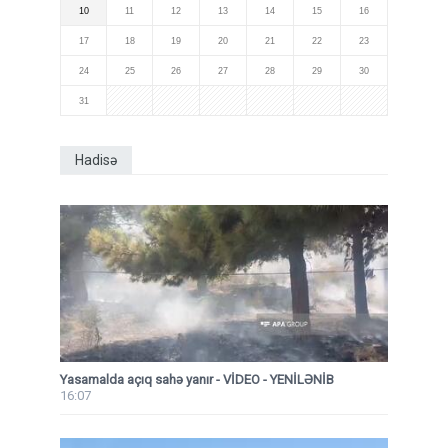
10
11
12
13
14
15
16
17
18
19
20
21
22
23
24
25
26
27
28
29
30
31
Hadisə
Yasamalda açıq sahə yanır - VİDEO - YENİLƏNİB
16:07