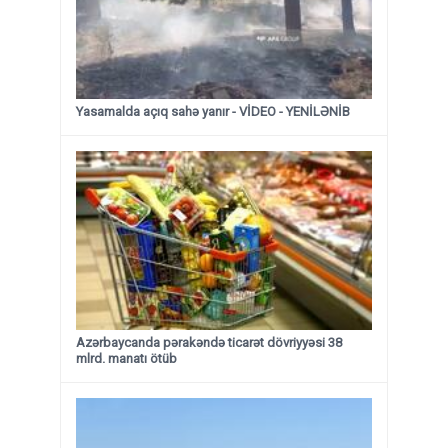
Yasamalda açıq sahə yanır - VİDEO - YENİLƏNİB
Azərbaycanda pərakəndə ticarət dövriyyəsi 38
mlrd. manatı ötüb