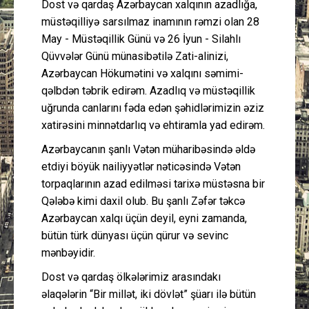
Dost və qardaş Azərbaycan xalqının azadlığa,
müstəqilliyə sarsılmaz inamının rəmzi olan 28
May - Müstəqillik Günü və 26 İyun - Silahlı
Qüvvələr Günü münasibətilə Zati-alinizi,
Azərbaycan Hökumətini və xalqını səmimi-
qəlbdən təbrik edirəm. Azadlıq və müstəqillik
uğrunda canlarını fəda edən şəhidlərimizin əziz
xatirəsini minnətdarlıq və ehtiramla yad edirəm.
Azərbaycanın şanlı Vətən müharibəsində əldə
etdiyi böyük nailiyyətlər nəticəsində Vətən
torpaqlarının azad edilməsi tarixə müstəsna bir
Qələbə kimi daxil olub. Bu şanlı Zəfər təkcə
Azərbaycan xalqı üçün deyil, eyni zamanda,
bütün türk dünyası üçün qürur və sevinc
mənbəyidir.
Dost və qardaş ölkələrimiz arasındakı
əlaqələrin “Bir millət, iki dövlət” şüarı ilə bütün