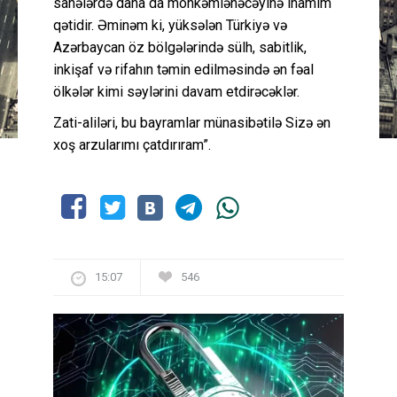
sahələrdə daha da möhkəmlənəcəyinə inamım
qətidir. Əminəm ki, yüksələn Türkiyə və
Azərbaycan öz bölgələrində sülh, sabitlik,
inkişaf və rifahın təmin edilməsində ən fəal
ölkələr kimi səylərini davam etdirəcəklər.
Zati-aliləri, bu bayramlar münasibətilə Sizə ən
xoş arzularımı çatdırıram”.
15:07
546