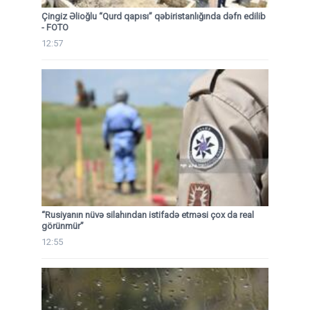
Çingiz Əlioğlu “Qurd qapısı” qəbiristanlığında dəfn edilib
- FOTO
12:57
“Rusiyanın nüvə silahından istifadə etməsi çox da real
görünmür”
12:55