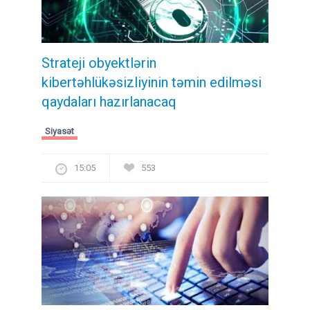
Strateji obyektlərin
kibertəhlükəsizliyinin təmin edilməsi
qaydaları hazırlanacaq
Siyasət
15:05
553