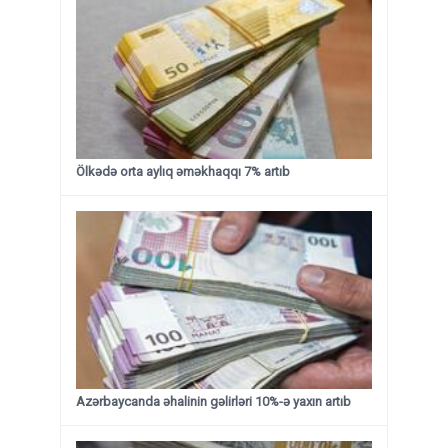
Ölkədə orta aylıq əməkhaqqı 7% artıb
Azərbaycanda əhalinin gəlirləri 10%-ə yaxın artıb