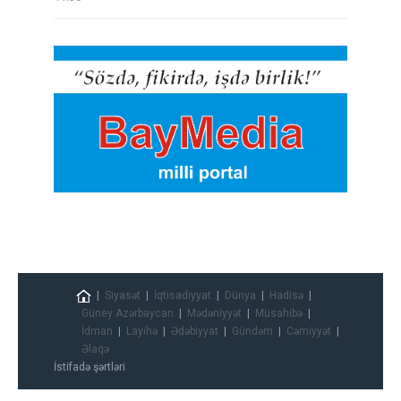
Siyasət
İqtisadiyyat
Dünya
Hadisə
Güney Azərbaycan
Mədəniyyət
Müsahibə
İdman
Layihə
Ədəbiyyat
Gündəm
Cəmiyyət
Əlaqə
İstifadə şərtləri