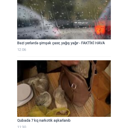
Bəzi yerlərdə şimşək çaxır, yağış yağır - FAKTİKİ HAVA
12:06
Qubada 7 kq narkotik aşkarlanıb
11:30