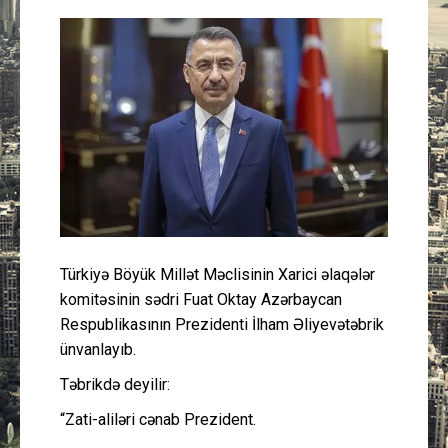
Güney Azərbaycan
Mədəniyyət
Müsahibə
İdman
Layihə
Türkiyə Böyük Millət Məclisinin Xarici əlaqələr
Gündəm
komitəsinin sədri Fuat Oktay Azərbaycan
Respublikasının Prezidenti İlham Əliyevətəbrik
Cəmiyyət
ünvanlayıb.
Peşə etikası
Təbrikdə deyilir:
“Zati-aliləri cənab Prezident.
Əlaqə