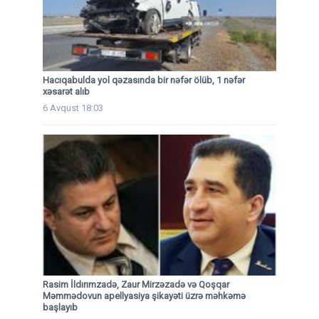
Hacıqabulda yol qəzasında bir nəfər ölüb, 1 nəfər
xəsarət alıb
6 Avqust 18:03
Rasim İldırımzadə, Zaur Mirzəzadə və Qoşqar
Məmmədovun apellyasiya şikayəti üzrə məhkəmə
başlayıb