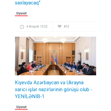
saxlayacaq"
Siyasət
6 Avqust 15:22
812
Kiyevdə Azərbaycan və Ukrayna
xarici işlər nazirlərinin görüşü olub -
YENİLƏNİB-1
Siyasət