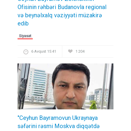
Ofisinin rəhbəri Budanovla regional
və beynəlxalq vəziyyəti müzakirə
edib
Siyasət
6 Avqust 15:41
1 204
"Ceyhun Bayramovun Ukraynaya
səfərini rəsmi Moskva diqqətdə