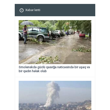
Xəbər lenti
Smolenskdə güclü qasırğa nəticəsində bir uşaq və
bir qadın həlak olub