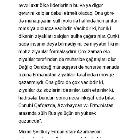
əvvəl axır ölkə liderlərinin bu və ya digər
qərarını xalqlar qəbul etməli olacaq. Ona görə
də münaqişənin sülh yolu ilə həllində humanitar
missiya olduqca vacibdir. Vacibdir ki, hər iki
ölkənin ziyalıları xalqları sülhə çağırsınlar. Çünki
sadə insanın deyə bilmədiyini, cəmiyyətin fikrini
məhz ziyalılar formalaşdırır. Çox zaman elə
ziyalılar tərəfindən də müharibə çağırışları olur.
Dağlıq Qarabağ münaqişəsi də hansısa mənada
özünə Ermənistan ziyalıları tərəfindən mövqe
qazanmışdı. Ona görə də çox vacibdir ki,
ziyalılar öz sözlərini desinlər, izah etsinlər ki,
hadisələr bundan sonra necə inkişaf edə bilər.
Cənubi Qafqazda, Azərbaycan və Ermənistan
arasında sülh Rusiya üçün ən yüksək
qazancdır".
Mixail Şvıdkoy Ermənistan-Azərbaycan