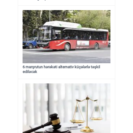
6 marşrutun hərəkəti alternativ küçələrlə təşkil
ediləcək