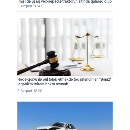
İmişlidə uşaq velosepedlə traktorun altında qalaraq ölüb
6 Avqust 20:47
Hədə-qorxu ilə pul tələb etməkdə təqsirləndirilən "Bəniz"
ləqəbli tiktokerə hökm oxunub
6 Avqust 18:20