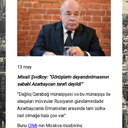
Güney Azərbaycan
Mədəniyyət
Müsahibə
İdman
Layihə
13 may
Mixail Şvıdkoy: “Görüşlərin dayandırılmasının
Gündəm
səbəbi Azərbaycan tərəfi deyildi”
"Dağlıq Qarabağ münaqişəsi və bu münaqişə ilə
Cəmiyyət
əlaqələri mövzular Rusiyanın gündəmindədir.
Azərbaycanla Ermənistan arasında tam sülhə
Peşə etikası
nail olmağa hələ çox var".
Əlaqə
Bunu
ONA
-nın Moskva müxbirinə