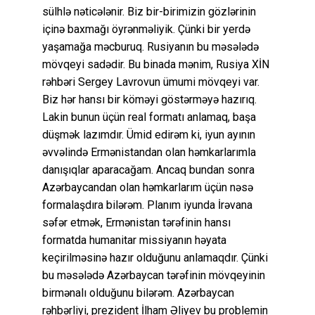
sülhlə nəticələnir. Biz bir-birimizin gözlərinin
içinə baxmağı öyrənməliyik. Çünki bir yerdə
yaşamağa məcburuq. Rusiyanın bu məsələdə
mövqeyi sadədir. Bu binada mənim, Rusiya XİN
rəhbəri Sergey Lavrovun ümumi mövqeyi var.
Biz hər hansı bir köməyi göstərməyə hazırıq.
Lakin bunun üçün real formatı anlamaq, başa
düşmək lazımdır. Ümid edirəm ki, iyun ayının
əvvəlində Ermənistandan olan həmkarlarımla
danışıqlar aparacağam. Ancaq bundan sonra
Azərbaycandan olan həmkarlarım üçün nəsə
formalaşdıra bilərəm. Planım iyunda İrəvana
səfər etmək, Ermənistan tərəfinin hansı
formatda humanitar missiyanın həyata
keçirilməsinə hazır olduğunu anlamaqdır. Çünki
bu məsələdə Azərbaycan tərəfinin mövqeyinin
birmənalı olduğunu bilərəm. Azərbaycan
rəhbərliyi, prezident İlham Əliyev bu problemin