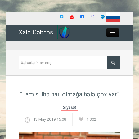
Xalq Cəbhəsi
Close
Siyasət
“Tam sülhə nail olmağa hələ çox var”
İqtisadiyyat
Siyasət
Dünya
13 May 2019 16:08
1 302
Hadisə