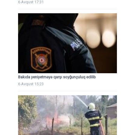
6 Avqust 17:31
Bakıda yeniyetməyə qarşı soyğunçuluq edilib
6 Avqust 15:23