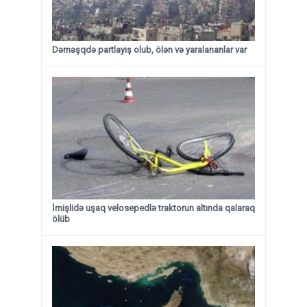
Dəməşqdə partlayış olub, ölən və yaralananlar var
İmişlidə uşaq velosepedlə traktorun altında qalaraq
ölüb