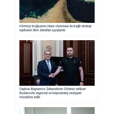
Hörmüz boğazının idarə olunması ilə bağlı strateji
layihənin ilkin detalları açıqlanıb
Ceyhun Bayramov Zelenskinin Ofisinin rəhbəri
Budanovla regional və beynəlxalq vəziyyəti
müzakirə edib