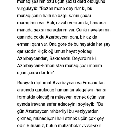
münaqişəsinin özü üçün şəxsi dərd olduğunu
vurğulayıb: "Bəzən mənə deyirlər ki, bu
münaqişənin həlli ilə bağlı sənin şəxsi
maraqların var. Bəli, cavab verirəm ki, hansısa
mənada şəxsi maraqlarım var. Çünki nəvələrimin
qanında çoxlu Azərbaycan qanı, bir az da
erməni qanı var. Ona görə də bu həyatda hər şey
qarışıqdır. Kiçik oğlumun həyat yoldaşı
Azərbaycandan, Bakıdandır. Deyərdim ki,
Azərbaycan-Ermənistan münaqişəsi mənim
üçün şəxsi dərddir".
Rusiyalı diplomat Azərbaycan və Ermənistan
arasında qurulacaq humanitar əlaqələrin hansı
formatda olacağını müəyyən etmək üçün iyun
ayında İrəvana səfər edəcəyini söyləyib: "Bu
gün Azərbaycan rəhbərliyi bu vəziyyətdən
çıxmaq, münaqişəni həll etmək üçün çox şey
edir. Bilirsiniz, bütün müharibələr əvvəl-axır