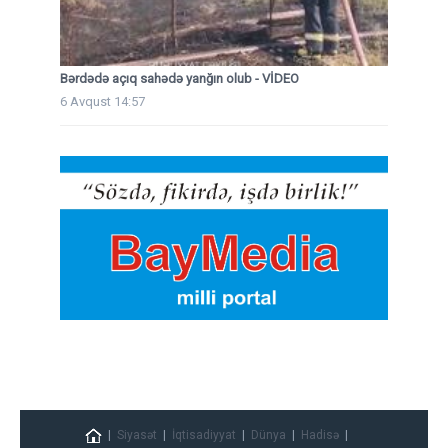
Bərdədə açıq sahədə yanğın olub - VİDEO
6 Avqust 14:57
Siyasət
İqtisadiyyat
Dünya
Hadisə