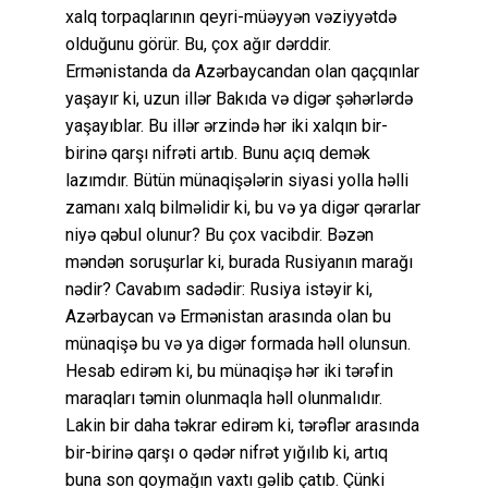
xalq torpaqlarının qeyri-müəyyən vəziyyətdə
olduğunu görür. Bu, çox ağır dərddir.
Ermənistanda da Azərbaycandan olan qaçqınlar
yaşayır ki, uzun illər Bakıda və digər şəhərlərdə
yaşayıblar. Bu illər ərzində hər iki xalqın bir-
birinə qarşı nifrəti artıb. Bunu açıq demək
lazımdır. Bütün münaqişələrin siyasi yolla həlli
zamanı xalq bilməlidir ki, bu və ya digər qərarlar
niyə qəbul olunur? Bu çox vacibdir. Bəzən
məndən soruşurlar ki, burada Rusiyanın marağı
nədir? Cavabım sadədir: Rusiya istəyir ki,
Azərbaycan və Ermənistan arasında olan bu
münaqişə bu və ya digər formada həll olunsun.
Hesab edirəm ki, bu münaqişə hər iki tərəfin
maraqları təmin olunmaqla həll olunmalıdır.
Lakin bir daha təkrar edirəm ki, tərəflər arasında
bir-birinə qarşı o qədər nifrət yığılıb ki, artıq
buna son qoymağın vaxtı gəlib çatıb. Çünki