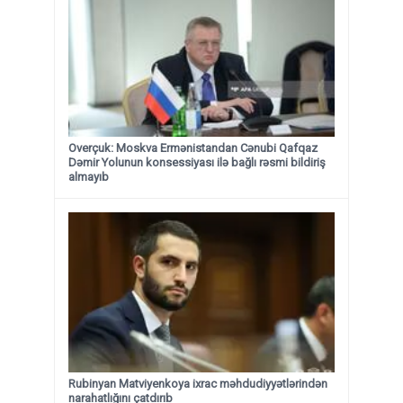
Overçuk: Moskva Ermənistandan Cənubi Qafqaz
Dəmir Yolunun konsessiyası ilə bağlı rəsmi bildiriş
almayıb
Rubinyan Matviyenkoya ixrac məhdudiyyətlərindən
narahatlığını çatdırıb