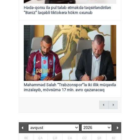
Hədə-qorxu ilə pul tələb etməkdə təqsirləndirilən
"Bəniz" ləqəbli tiktokerə hökm oxunub
Məhəmməd Salah “Trabzonspor”la iki illik müqavilə
imzalayıb, mövsümə 17 mln. avro qazanacaq
BE
ÇA
ÇƏ
CA
CÜ
ŞƏ
BZ