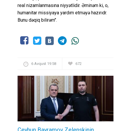
real nizamlanmasına niyyətlidir. Əminəm ki, o,
humanitar missiyaya yardım etməyə hazırıdr.
Bunu dəqiq bilirəm".
6 Avqust 19:58
672
Ceyhun Bayramov Zelenskinin