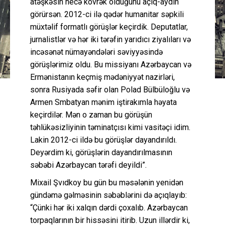
atəşkəsin necə kövrək olduğunu açıq-aydın
görürsən. 2012-ci ilə qədər humanitar səpkili
müxtəlif formatlı görüşlər keçirdik. Deputatlar,
jurnalistlər və hər iki tərəfin yarıdıcı ziyalıları və
incəsənət nümayəndələri səviyyəsində
görüşlərimiz oldu. Bu missiyanı Azərbaycan və
Ermənistanın keçmiş mədəniyyət nazirləri,
sonra Rusiyada səfir olan Polad Bülbüloğlu və
Armen Smbatyan mənim iştirakımla həyata
keçirdilər. Mən o zaman bu görüşün
təhlükəsizliyinin təminatçısı kimi vasitəçi idim.
Lakin 2012-ci ildə bu görüşlər dayandırıldı.
Deyərdim ki, görüşlərin dayandırılmasının
səbəbi Azərbaycan tərəfi deyildi”.
Mixail Şvıdkoy bu gün bu məsələnin yenidən
gündəmə gəlməsinin səbəblərini də açıqlayıb:
“Çünki hər iki xalqın dərdi çoxalıb. Azərbaycan
torpaqlarının bir hissəsini itirib. Uzun illərdir ki,