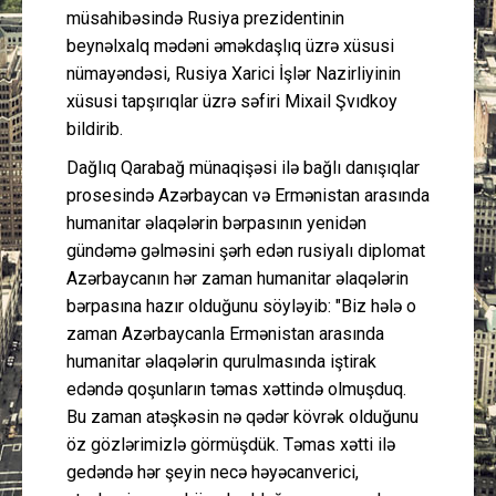
müsahibəsində Rusiya prezidentinin
beynəlxalq mədəni əməkdaşlıq üzrə xüsusi
nümayəndəsi, Rusiya Xarici İşlər Nazirliyinin
xüsusi tapşırıqlar üzrə səfiri Mixail Şvıdkoy
bildirib.
Dağlıq Qarabağ münaqişəsi ilə bağlı danışıqlar
prosesində Azərbaycan və Ermənistan arasında
humanitar əlaqələrin bərpasının yenidən
gündəmə gəlməsini şərh edən rusiyalı diplomat
Azərbaycanın hər zaman humanitar əlaqələrin
bərpasına hazır olduğunu söyləyib: "Biz hələ o
zaman Azərbaycanla Ermənistan arasında
humanitar əlaqələrin qurulmasında iştirak
edəndə qoşunların təmas xəttində olmuşduq.
Bu zaman atəşkəsin nə qədər kövrək olduğunu
öz gözlərimizlə görmüşdük. Təmas xətti ilə
gedəndə hər şeyin necə həyəcanverici,