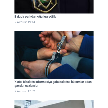
Bakıda parkdan oğurluq edilib
7 Avqust 19:14
Xarici ölkələrin informasiya şəbəkələrinə hücumlar edən
şəxslər saxlanıldı
7 Avqust 17:52