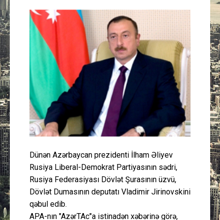
Güney Azərbaycan
Mədəniyyət
Müsahibə
İdman
Layihə
Gündəm
Dünən Azərbaycan prezidenti İlham Əliyev
Cəmiyyət
Rusiya Liberal-Demokrat Partiyasının sədri,
Rusiya Federasiyası Dövlət Şurasının üzvü,
Peşə etikası
Dövlət Dumasının deputatı Vladimir Jirinovskini
qəbul edib.
Əlaqə
APA-nın "AzərTAc"a istinadən xəbərinə görə,