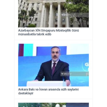
Azərbaycan XİN Sinqapuru Müstəqillik Günü
münasibətilə təbrik edib
Ankara Bakı və İrəvan arasında sülh səylərini
dəstəkləyir