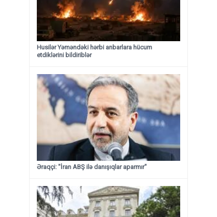
Husilər Yəməndəki hərbi anbarlara hücum
etdiklərini bildiriblər
Əraqçi: "İran ABŞ ilə danışıqlar aparmır"