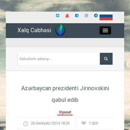
Xalq Cəbhəsi
Close
Siyasət
Azərbaycan prezidenti Jirinovskini
İqtisadiyyat
qəbul edib
Dünya
Siyasət
Hadisə
26 Sentyabr 2014 18:26
1 029