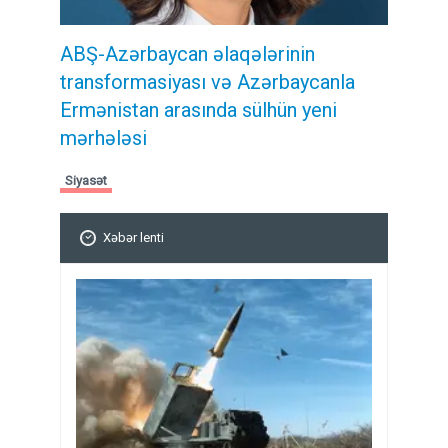
ABŞ-Azərbaycan əlaqələrinin
transformasiyası və Azərbaycanla
Ermənistan arasında sülhün yeni
mərhələsi
Siyasət
Xəbər lenti