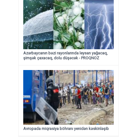
Azərbaycanın bəzi rayonlarında leysan yağacaq,
şimşək çaxacaq, dolu düşəcək - PROQNOZ
Avropada miqrasiya böhranı yenidən kəskinləşib