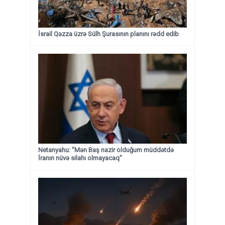
İsrail Qəzza üzrə Sülh Şurasının planını rədd edib
Netanyahu: "Mən Baş nazir olduğum müddətdə
İranın nüvə silahı olmayacaq"