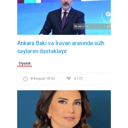
Ankara Bakı və İrəvan arasında sülh
səylərini dəstəkləyir
Siyasət
8 Avqust 18:52
4 172