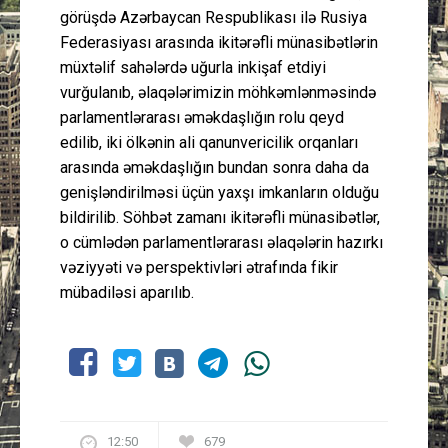
görüşdə Azərbaycan Respublikası ilə Rusiya
Federasiyası arasında ikitərəfli münasibətlərin
müxtəlif sahələrdə uğurla inkişaf etdiyi
vurğulanıb, əlaqələrimizin möhkəmlənməsində
parlamentlərarası əməkdaşlığın rolu qeyd
edilib, iki ölkənin ali qanunvericilik orqanları
arasında əməkdaşlığın bundan sonra daha da
genişləndirilməsi üçün yaxşı imkanların olduğu
bildirilib. Söhbət zamanı ikitərəfli münasibətlər,
o cümlədən parlamentlərarası əlaqələrin hazırkı
vəziyyəti və perspektivləri ətrafında fikir
mübadiləsi aparılıb.
12:50
679