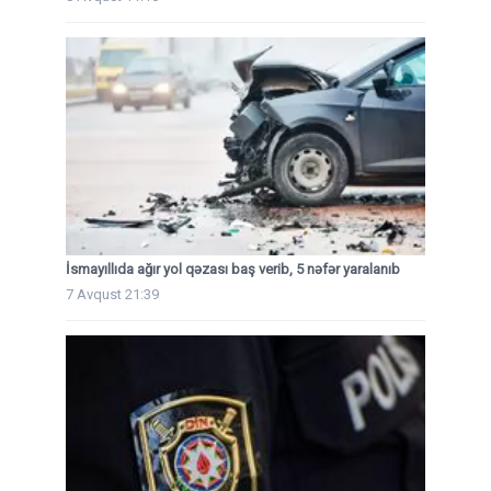
İsmayıllıda ağır yol qəzası baş verib, 5 nəfər yaralanıb
7 Avqust 21:39