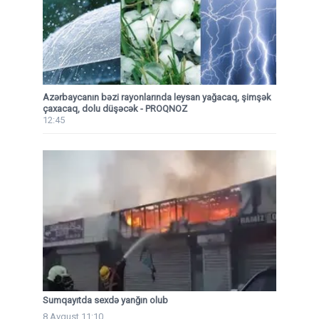
Azərbaycanın bəzi rayonlarında leysan yağacaq, şimşək
çaxacaq, dolu düşəcək - PROQNOZ
12:45
Sumqayıtda sexdə yanğın olub
8 Avqust 11:10