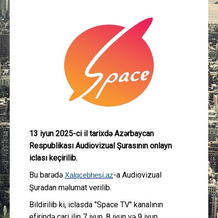
Güney Azərbaycan
Mədəniyyət
Müsahibə
İdman
Layihə
13 iyun 2025-ci il tarixdə Azərbaycan
Gündəm
Respublikası Audiovizual Şurasının onlayn
iclası keçirilib.
Cəmiyyət
Bu barədə
-a Audiovizual
Xalqcebhesi.az
Peşə etikası
Şuradan məlumat verilib.
Bildirilib ki, iclasda "Space TV" kanalının
Əlaqə
efirində cari ilin 7 iyun, 8 iyun və 9 iyun