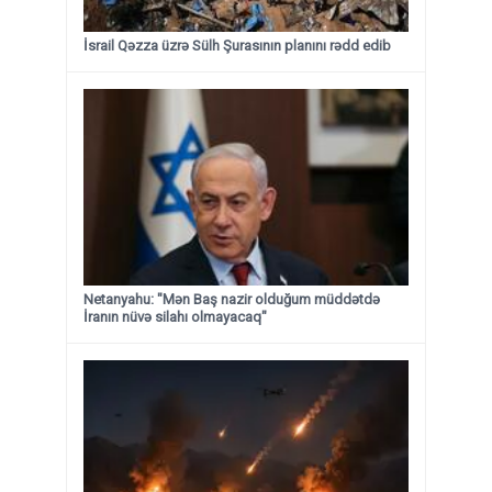
İsrail Qəzza üzrə Sülh Şurasının planını rədd edib
Netanyahu: "Mən Baş nazir olduğum müddətdə
İranın nüvə silahı olmayacaq"