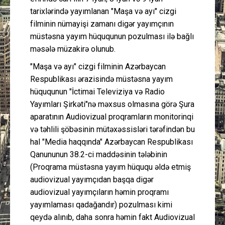
tarixlərində yayımlanan "Maşa və ayı" cizgi
filminin nümayişi zamanı digər yayımçının
müstəsna yayım hüququnun pozulması ilə bağlı
məsələ müzakirə olunub.
"Maşa və ayı" cizgi filminin Azərbaycan
Respublikası ərazisində müstəsna yayım
hüququnun "İctimai Televiziya və Radio
Yayımları Şirkəti"nə məxsus olmasına görə Şura
aparatının Audiovizual proqramların monitorinqi
və təhlili şöbəsinin mütəxəssisləri tərəfindən bu
hal "Media haqqında" Azərbaycan Respublikası
Qanununun 38.2-ci maddəsinin tələbinin
(Proqrama müstəsna yayım hüququ əldə etmiş
audiovizual yayımçıdan başqa digər
audiovizual yayımçıların həmin proqramı
yayımlaması qadağandır) pozulması kimi
qeydə alınıb, daha sonra həmin fakt Audiovizual