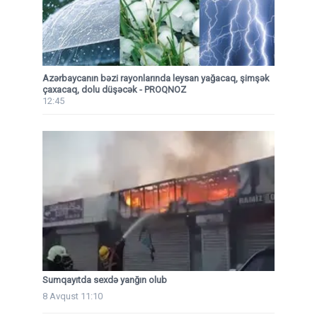
Azərbaycanın bəzi rayonlarında leysan yağacaq, şimşək
çaxacaq, dolu düşəcək - PROQNOZ
12:45
Sumqayıtda sexdə yanğın olub
8 Avqust 11:10