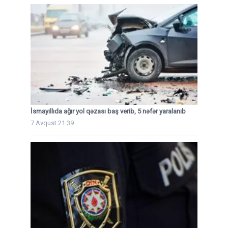
İsmayıllıda ağır yol qəzası baş verib, 5 nəfər yaralanıb
7 Avqust 21:39