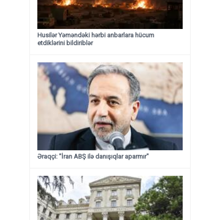
Husilər Yəməndəki hərbi anbarlara hücum
etdiklərini bildiriblər
Əraqçi: "İran ABŞ ilə danışıqlar aparmır"