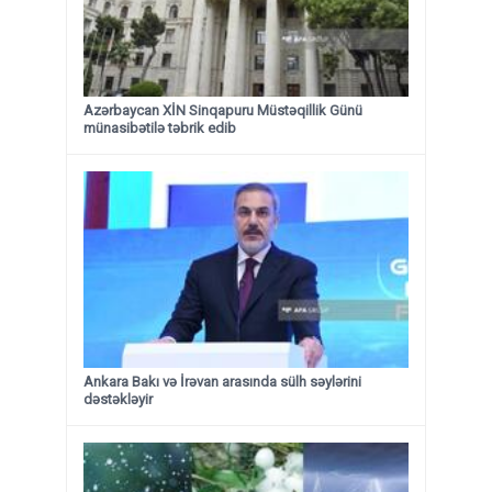
Azərbaycan XİN Sinqapuru Müstəqillik Günü
münasibətilə təbrik edib
Ankara Bakı və İrəvan arasında sülh səylərini
dəstəkləyir