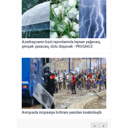
Azərbaycanın bəzi rayonlarında leysan yağacaq,
şimşək çaxacaq, dolu düşəcək - PROQNOZ
Avropada miqrasiya böhranı yenidən kəskinləşib