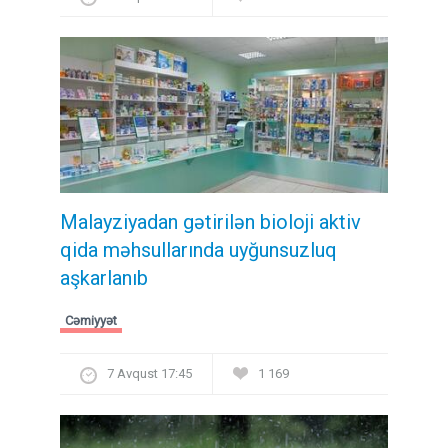
Malayziyadan gətirilən bioloji aktiv
qida məhsullarında uyğunsuzluq
aşkarlanıb
Cəmiyyət
7 Avqust 17:45
1 169