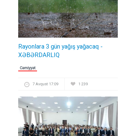
Rayonlara 3 gün yağış yağacaq -
XƏBƏRDARLIQ
Cəmiyyət
7 Avqust 17:09
1 239