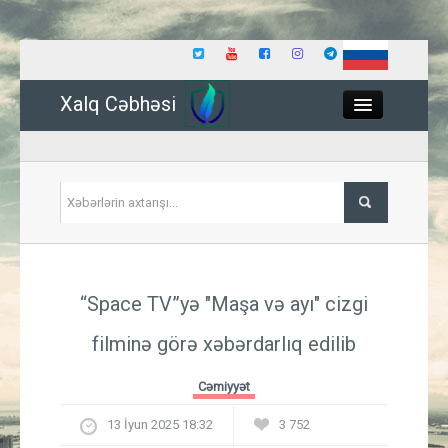
Xalq Cəbhəsi
Close
Siyasət
“Space TV”yə "Maşa və ayı" cizgi
İqtisadiyyat
filminə görə xəbərdarlıq edilib
Dünya
Cəmiyyət
Hadisə
13 İyun 2025 18:32
3 752