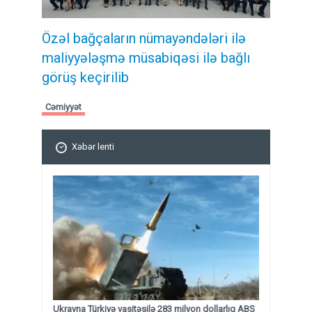
Özəl bağçaların nümayəndələri ilə
maliyyələşmə müsabiqəsi ilə bağlı
görüş keçirilib
Cəmiyyət
Xəbər lenti
Ukrayna Türkiyə vasitəsilə 283 milyon dollarlıq ABŞ