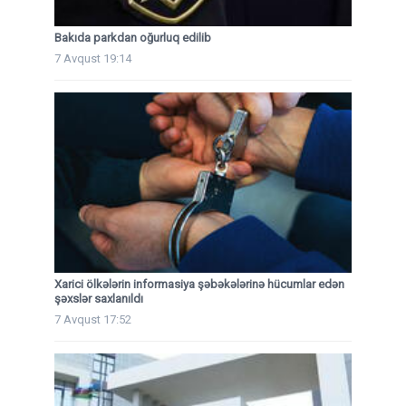
Bakıda parkdan oğurluq edilib
7 Avqust 19:14
Xarici ölkələrin informasiya şəbəkələrinə hücumlar edən
şəxslər saxlanıldı
7 Avqust 17:52