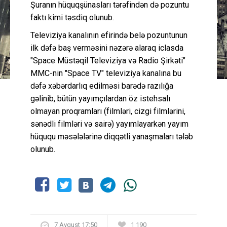
Şuranın hüquqşünasları tərəfindən də pozuntu
faktı kimi təsdiq olunub.
Televiziya kanalının efirində belə pozuntunun
ilk dəfə baş verməsini nəzərə alaraq iclasda
"Space Müstəqil Televiziya və Radio Şirkəti"
MMC-nin "Space TV" televiziya kanalına bu
dəfə xəbərdarlıq edilməsi barədə razılığa
gəlinib, bütün yayımçılardan öz istehsalı
olmayan proqramları (filmləri, cizgi filmlərini,
sənədli filmləri və sairə) yayımlayarkən yayım
hüququ məsələlərinə diqqətli yanaşmaları tələb
olunub.
7 Avqust 17:50
1 190