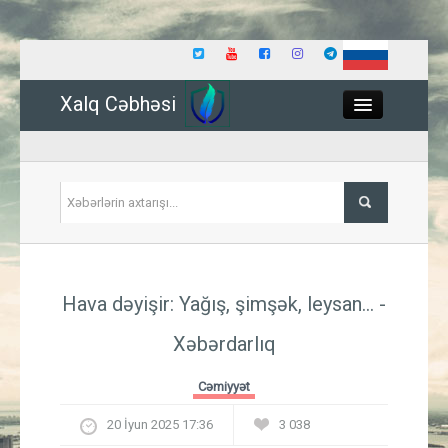
Xalq Cəbhəsi
Close
Siyasət
Hava dəyişir: Yağış, şimşək, leysan... -
İqtisadiyyat
Xəbərdarlıq
Dünya
Cəmiyyət
Hadisə
20 İyun 2025 17:36
3 038