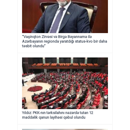
“Vaşinqton Zirvəsi və Birgə Bəyannamə ilə
Azərbayanın regionda yaratdığı status-kvo bir daha
təsbit olundu”
Yıldız: PKK-nın tərksilahını nəzərdə tutan 12
maddəlik qanun layihəsi qəbul olundu ​​​​​​​