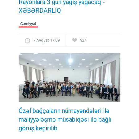
Rayonlara 3 gün yağış yağacaq -
XƏBƏRDARLIQ
Cəmiyyət
7 Avqust 17:09
924
Özəl bağçaların nümayəndələri ilə
maliyyələşmə müsabiqəsi ilə bağlı
görüş keçirilib