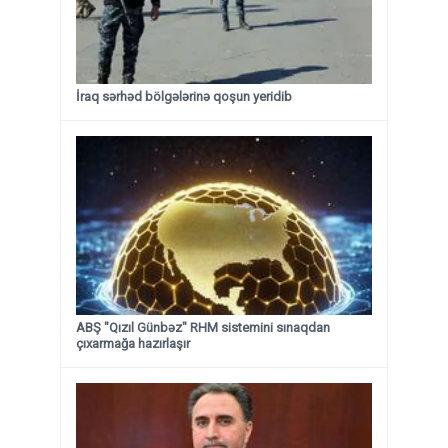
İraq sərhəd bölgələrinə qoşun yeridib
ABŞ "Qızıl Günbəz" RHM sistemini sınaqdan
çıxarmağa hazırlaşır