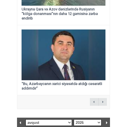
Ukrayna Qara və Azov dənizlərində Rusiyanın
“kölgə donanması”nın daha 12 gəmisinə zərbə
endirib
“Bu, Azərbaycanın xarici siyasətdə atdığı cəsarətli
addımdır”