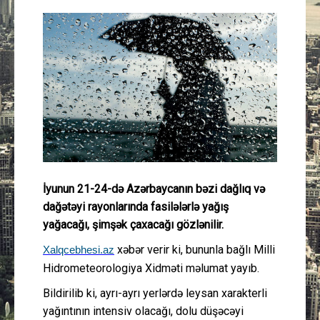
Güney Azərbaycan
Mədəniyyət
Müsahibə
İdman
Layihə
İyunun 21-24-də Azərbaycanın bəzi dağlıq və
Gündəm
dağətəyi rayonlarında fasilələrlə yağış
yağacağı, şimşək çaxacağı gözlənilir.
Cəmiyyət
xəbər verir ki, bununla bağlı Milli
Xalqcebhesi.az
Hidrometeorologiya Xidməti məlumat yayıb.
Peşə etikası
Bildirilib ki, ayrı-ayrı yerlərdə leysan xarakterli
Əlaqə
yağıntının intensiv olacağı, dolu düşəcəyi