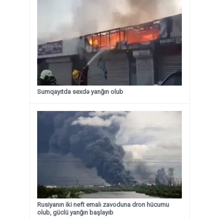
Sumqayıtda sexdə yanğın olub
Rusiyanın iki neft emalı zavoduna dron hücumu
olub, güclü yanğın başlayıb