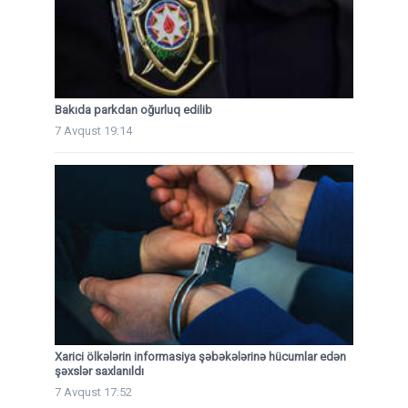
Bakıda parkdan oğurluq edilib
7 Avqust 19:14
Xarici ölkələrin informasiya şəbəkələrinə hücumlar edən
şəxslər saxlanıldı
7 Avqust 17:52