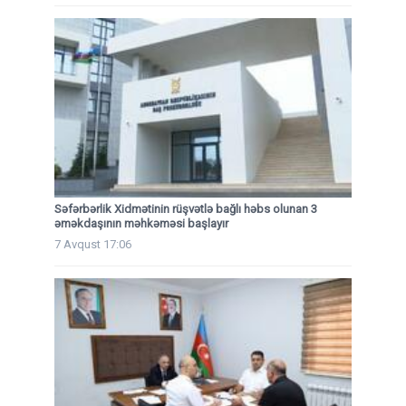
Səfərbərlik Xidmətinin rüşvətlə bağlı həbs olunan 3
əməkdaşının məhkəməsi başlayır
7 Avqust 17:06