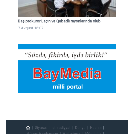
Baş prokuror Laçın və Qubadlı rayonlarında olub
7 Avqust 16:07
Siyasət
İqtisadiyyat
Dünya
Hadisə
Güney Azərbaycan
Mədəniyyət
Müsahibə