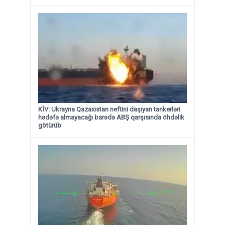
KİV: Ukrayna Qazaxıstan neftini daşıyan tankerləri
hədəfə almayacağı barədə ABŞ qarşısında öhdəlik
götürüb