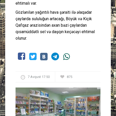
ehtimalı var.
Gözlənilən yağıntılı hava şəraiti ilə əlaqədar
çaylarda sululuğun artacağı, Böyük və Kiçik
Qafqaz ərazisindən axan bəzi çaylardan
qısamüddətli sel və daşqın keçəcəyi ehtimal
olunur.
7 Avqust 17:50
875