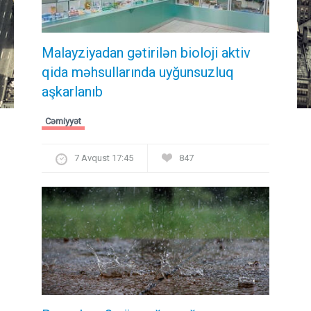
Malayziyadan gətirilən bioloji aktiv
qida məhsullarında uyğunsuzluq
aşkarlanıb
Cəmiyyət
7 Avqust 17:45
847