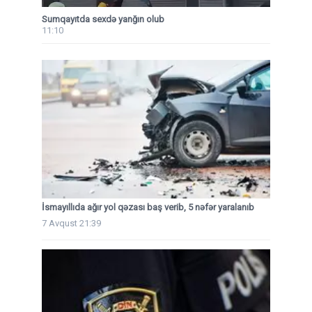
Sumqayıtda sexdə yanğın olub
11:10
İsmayıllıda ağır yol qəzası baş verib, 5 nəfər yaralanıb
7 Avqust 21:39