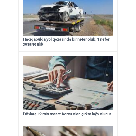
Hacıqabulda yol qəzasında bir nəfər ölüb, 1 nəfər
xəsarət alıb
Dövlətə 12 min manat borcu olan şirkət ləğv olunur