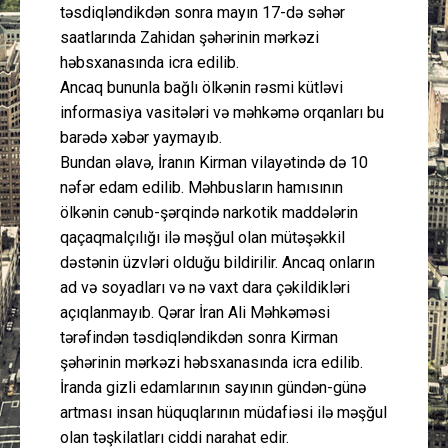
təsdiqləndikdən sonra mayın 17-də səhər
saatlarında Zahidan şəhərinin mərkəzi
həbsxanasında icra edilib.
Ancaq bununla bağlı ölkənin rəsmi kütləvi
informasiya vasitələri və məhkəmə orqanları bu
barədə xəbər yaymayıb.
Bundan əlavə, İranın Kirman vilayətində də 10
nəfər edam edilib. Məhbusların hamısının
ölkənin cənub-şərqində narkotik maddələrin
qaçaqmalçılığı ilə məşğul olan mütəşəkkil
dəstənin üzvləri olduğu bildirilir. Ancaq onların
ad və soyadları və nə vaxt dara çəkildikləri
açıqlanmayıb. Qərar İran Ali Məhkəməsi
tərəfindən təsdiqləndikdən sonra Kirman
şəhərinin mərkəzi həbsxanasında icra edilib.
İranda gizli edamlarının sayının gündən-günə
artması insan hüquqlarının müdafiəsi ilə məşğul
olan təşkilatları ciddi narahat edir.