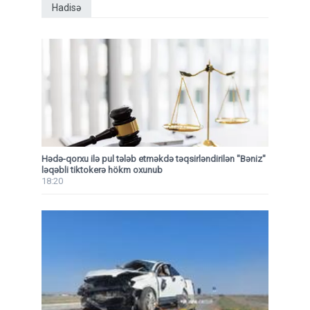
Hadisə
Hədə-qorxu ilə pul tələb etməkdə təqsirləndirilən "Bəniz"
ləqəbli tiktokerə hökm oxunub
18:20