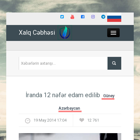
Xalq Cəbhəsi
Close
Siyasət
İranda 12 nəfər edam edilib
Güney
İqtisadiyyat
Azərbaycan
Dünya
19 May 2014 17:04
12 761
Hadisə