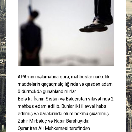
Güney Azərbaycan
Mədəniyyət
Müsahibə
İdman
Layihə
APA-nın məlumatına görə, məhbuslar narkotik
Gündəm
maddələrin qaçaqmalçılığında və qəsdən adam
öldürməkdə günahlandırılırlar.
Cəmiyyət
Belə ki, İranın Sistan və Bəluçistan vilayətində 2
məhbus edam edilib. Bunlar iki il əvvəl həbs
Peşə etikası
edilmiş və barələrində ölüm hökmü çıxarılmış
Zahir Mirbəluç və Nasir Bərahuyidir.
Əlaqə
Qərar İran Ali Məhkəməsi tərəfindən