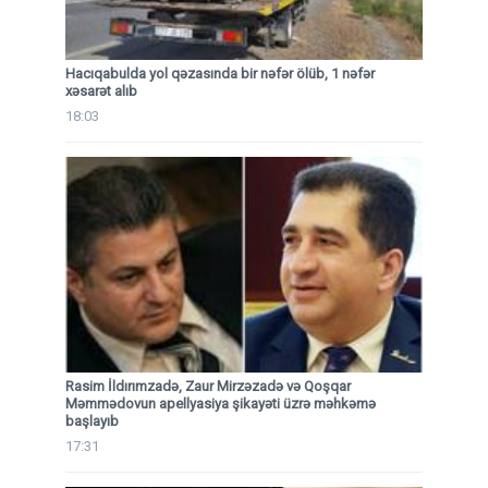
Hacıqabulda yol qəzasında bir nəfər ölüb, 1 nəfər
xəsarət alıb
18:03
Rasim İldırımzadə, Zaur Mirzəzadə və Qoşqar
Məmmədovun apellyasiya şikayəti üzrə məhkəmə
başlayıb
17:31