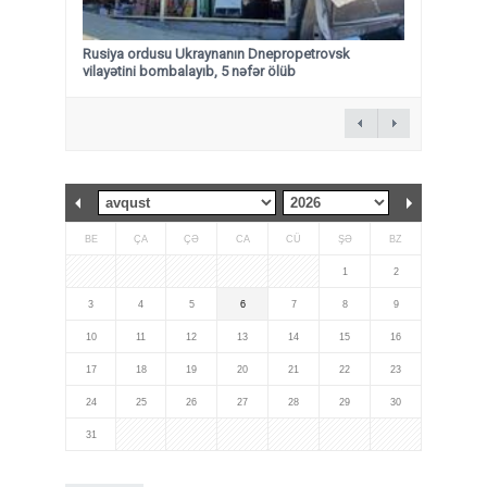
Rusiya ordusu Ukraynanın Dnepropetrovsk
vilayətini bombalayıb, 5 nəfər ölüb
BE
ÇA
ÇƏ
CA
CÜ
ŞƏ
BZ
1
2
3
4
5
6
7
8
9
10
11
12
13
14
15
16
17
18
19
20
21
22
23
24
25
26
27
28
29
30
31