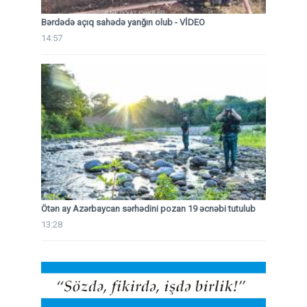
Bərdədə açıq sahədə yanğın olub - VİDEO
14:57
Ötən ay Azərbaycan sərhədini pozan 19 əcnəbi tutulub
13:28