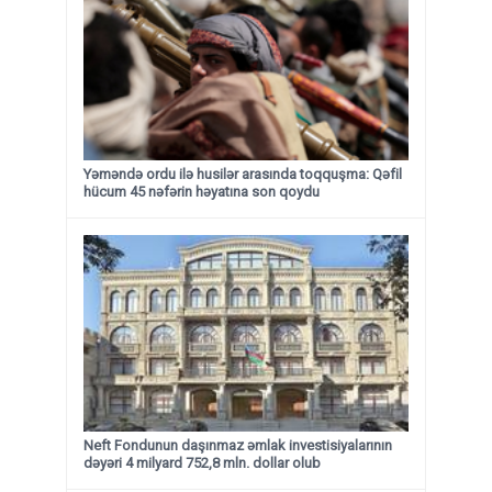
Yəməndə ordu ilə husilər arasında toqquşma: Qəfil
hücum 45 nəfərin həyatına son qoydu
Neft Fondunun daşınmaz əmlak investisiyalarının
dəyəri 4 milyard 752,8 mln. dollar olub