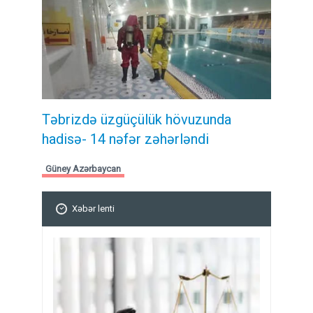
Təbrizdə üzgüçülük hövuzunda
hadisə- 14 nəfər zəhərləndi
Güney Azərbaycan
Xəbər lenti