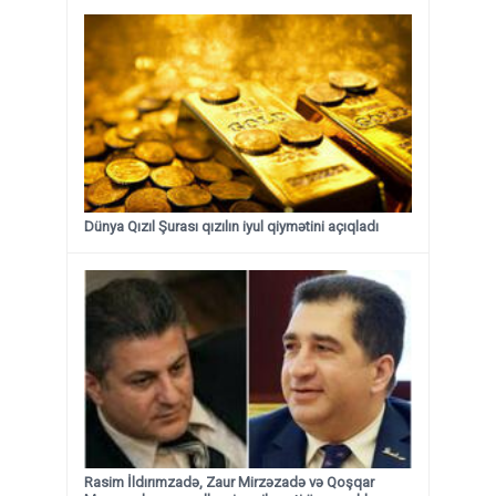
Dünya Qızıl Şurası qızılın iyul qiymətini açıqladı
Rasim İldırımzadə, Zaur Mirzəzadə və Qoşqar