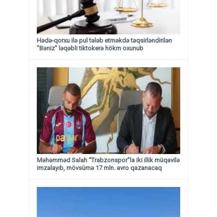
Hədə-qorxu ilə pul tələb etməkdə təqsirləndirilən
"Bəniz" ləqəbli tiktokerə hökm oxunub
Məhəmməd Salah “Trabzonspor”la iki illik müqavilə
imzalayıb, mövsümə 17 mln. avro qazanacaq