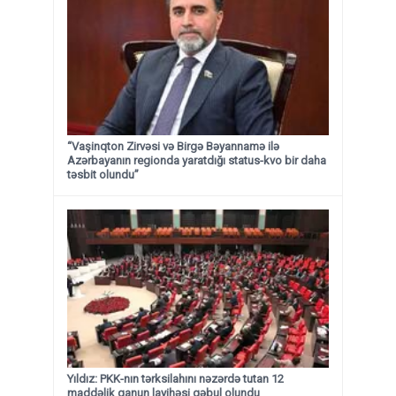
“Vaşinqton Zirvəsi və Birgə Bəyannamə ilə
Azərbayanın regionda yaratdığı status-kvo bir daha
təsbit olundu”
Yıldız: PKK-nın tərksilahını nəzərdə tutan 12
maddəlik qanun layihəsi qəbul olundu ​​​​​​​