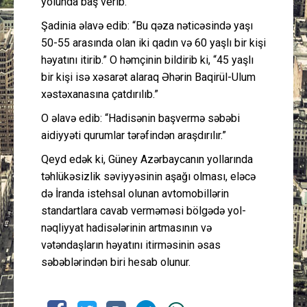
yolunda baş verib.
Şadinia əlavə edib: “Bu qəza nəticəsində yaşı
50-55 arasında olan iki qadın və 60 yaşlı bir kişi
həyatını itirib.” O həmçinin bildirib ki, “45 yaşlı
bir kişi isə xəsarət alaraq Əhərin Baqirül-Ulum
xəstəxanasına çatdırılıb.”
O əlavə edib: “Hadisənin başvermə səbəbi
aidiyyəti qurumlar tərəfindən araşdırılır.”
Qeyd edək ki, Güney Azərbaycanın yollarında
təhlükəsizlik səviyyəsinin aşağı olması, eləcə
də İranda istehsal olunan avtomobillərin
standartlara cavab verməməsi bölgədə yol-
nəqliyyat hadisələrinin artmasının və
vətəndaşların həyatını itirməsinin əsas
səbəblərindən biri hesab olunur.