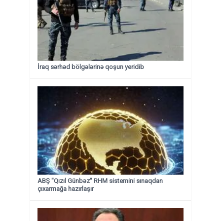
İraq sərhəd bölgələrinə qoşun yeridib
ABŞ "Qızıl Günbəz" RHM sistemini sınaqdan
çıxarmağa hazırlaşır