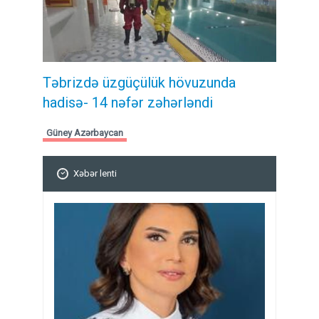
Təbrizdə üzgüçülük hövuzunda
hadisə- 14 nəfər zəhərləndi
Güney Azərbaycan
Xəbər lenti