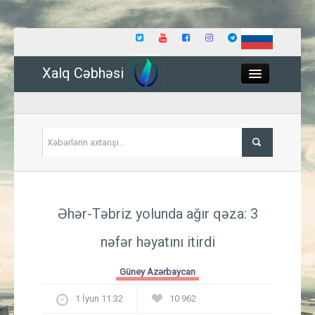
Xalq Cəbhəsi
Close
Siyasət
Əhər-Təbriz yolunda ağır qəza: 3
İqtisadiyyat
nəfər həyatını itirdi
Dünya
Güney Azərbaycan
Hadisə
1 İyun 11:32
10 962