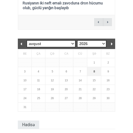
Rusiyanın iki neft emalı zavoduna dron hücumu
olub, güclü yanğın başlayıb
BE
ÇA
ÇƏ
CA
CÜ
ŞƏ
BZ
1
2
3
4
5
6
7
8
9
10
11
12
13
14
15
16
17
18
19
20
21
22
23
24
25
26
27
28
29
30
31
Hadisə