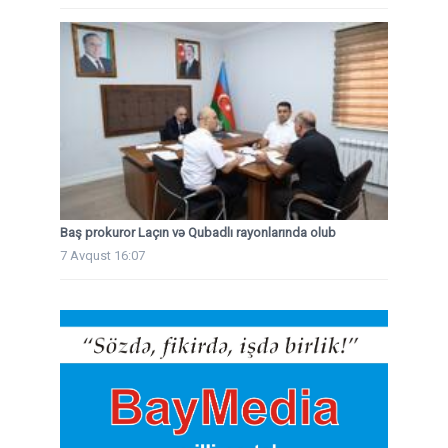
Baş prokuror Laçın və Qubadlı rayonlarında olub
7 Avqust 16:07