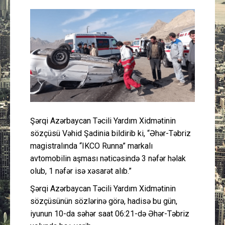
Güney Azərbaycan
Mədəniyyət
Müsahibə
İdman
Layihə
Şərqi Azərbaycan Təcili Yardım Xidmətinin
sözçüsü Vəhid Şadinia bildirib ki, “Əhər-Təbriz
Gündəm
magistralında “IKCO Runna” markalı
avtomobilin aşması nəticəsində 3 nəfər həlak
Cəmiyyət
olub, 1 nəfər isə xəsarət alıb.”
Şərqi Azərbaycan Təcili Yardım Xidmətinin
Peşə etikası
sözçüsünün sözlərinə görə, hadisə bu gün,
iyunun 10-da səhər saat 06:21-də Əhər-Təbriz
Əlaqə