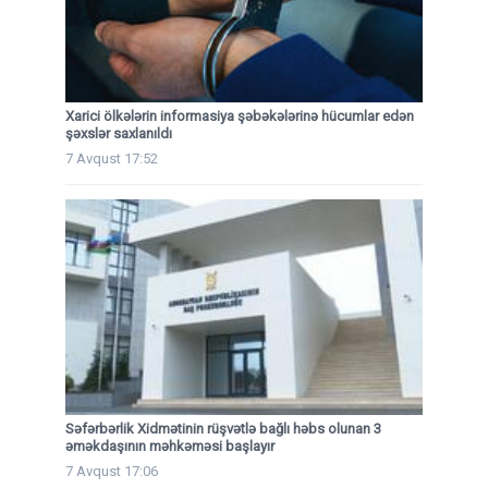
Xarici ölkələrin informasiya şəbəkələrinə hücumlar edən
şəxslər saxlanıldı
7 Avqust 17:52
Səfərbərlik Xidmətinin rüşvətlə bağlı həbs olunan 3
əməkdaşının məhkəməsi başlayır
7 Avqust 17:06