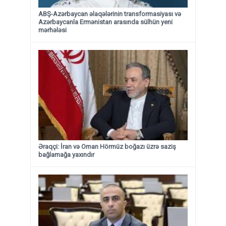
ABŞ-Azərbaycan əlaqələrinin transformasiyası və
Azərbaycanla Ermənistan arasında sülhün yeni
mərhələsi
Əraqçi: İran və Oman Hörmüz boğazı üzrə saziş
bağlamağa yaxındır