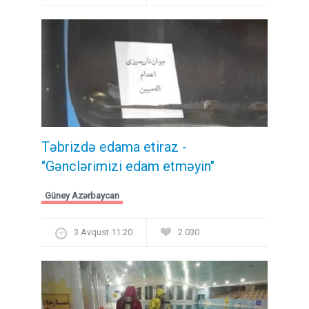
Təbrizdə edama etiraz -
"Gənclərimizi edam etməyin"
Güney Azərbaycan
3 Avqust 11:20
2 030