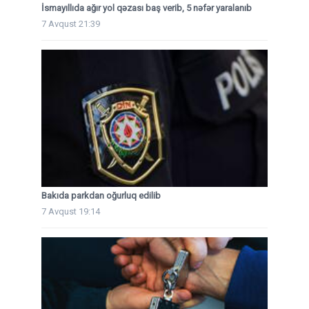
İsmayıllıda ağır yol qəzası baş verib, 5 nəfər yaralanıb
7 Avqust 21:39
Bakıda parkdan oğurluq edilib
7 Avqust 19:14