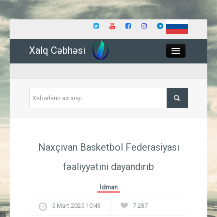
Xalq Cəbhəsi
Close
Siyasət
Naxçıvan Basketbol Federasiyası
İqtisadiyyat
fəaliyyətini dayandırıb
Dünya
İdman
Hadisə
5 Mart 2025 10:43
7 287