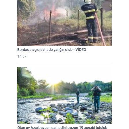
Bərdədə açıq sahədə yanğın olub - VİDEO
14:57
Ötən ay Azərbaycan sərhədini pozan 19 əcnəbi tutulub