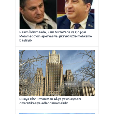
Rasim İldırımzadə, Zaur Mirzəzadə və Qoşqar
Məmmədovun apellyasiya şikayəti üzrə məhkəmə
başlayıb
Rusiya XİN: Ermənistan Aİ-yə yaxınlaşmanı
diversifikasiya adlandırmamalıdır