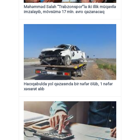
Məhəmməd Salah “Trabzonspor”la iki illik müqavilə
imzalayıb, mövsümə 17 mln. avro qazanacaq
Hacıqabulda yol qəzasında bir nəfər ölüb, 1 nəfər
xəsarət alıb