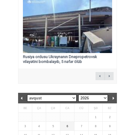
Rusiya ordusu Ukraynanın Dnepropetrovsk
vilayətini bombalayıb, 5 nəfər ölüb
BE
ÇA
ÇƏ
CA
CÜ
ŞƏ
BZ
1
2
3
4
5
6
7
8
9