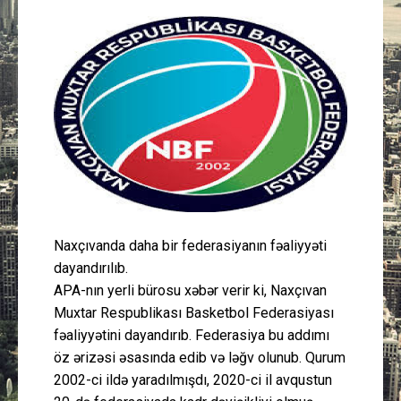
Güney Azərbaycan
Mədəniyyət
Müsahibə
İdman
Layihə
Naxçıvanda daha bir federasiyanın fəaliyyəti
Gündəm
dayandırılıb.
APA-nın yerli bürosu xəbər verir ki, Naxçıvan
Cəmiyyət
Muxtar Respublikası Basketbol Federasiyası
fəaliyyətini dayandırıb. Federasiya bu addımı
Peşə etikası
öz ərizəsi əsasında edib və ləğv olunub. Qurum
2002-ci ildə yaradılmışdı, 2020-ci il avqustun
Əlaqə