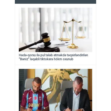
Hədə-qorxu ilə pul tələb etməkdə təqsirləndirilən
"Bəniz" ləqəbli tiktokerə hökm oxunub