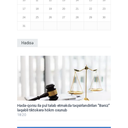
10
11
12
13
14
15
16
17
18
19
20
21
22
23
24
25
26
27
28
29
30
31
Hadisə
Hədə-qorxu ilə pul tələb etməkdə təqsirləndirilən "Bəniz"
ləqəbli tiktokerə hökm oxunub
18:20