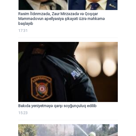
Rasim İldırımzadə, Zaur Mirzəzadə və Qoşqar
Məmmədovun apellyasiya şikayəti üzrə məhkəmə
başlayıb
17:31
Bakıda yeniyetməyə qarşı soyğunçuluq edilib
15:23