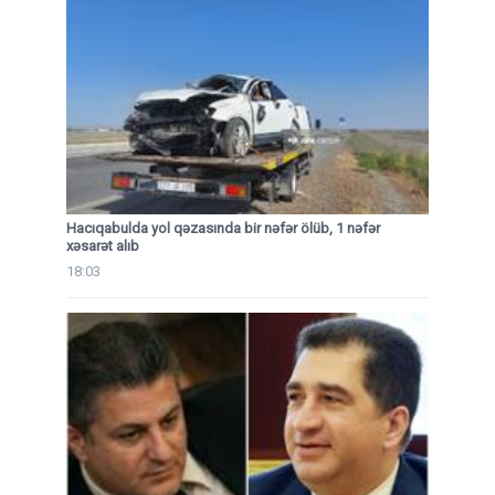
Hacıqabulda yol qəzasında bir nəfər ölüb, 1 nəfər
xəsarət alıb
18:03