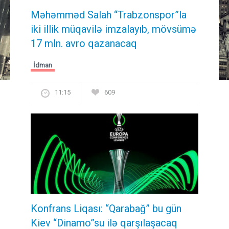
Məhəmməd Salah “Trabzonspor”la
iki illik müqavilə imzalayıb, mövsümə
17 mln. avro qazanacaq
İdman
11:15
609
Konfrans Liqası: “Qarabağ” bu gün
Kiev “Dinamo”su ilə qarşılaşacaq