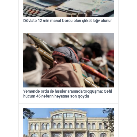
Dövlətə 12 min manat borcu olan şirkət ləğv olunur
Yəməndə ordu ilə husilər arasında toqquşma: Qəfil
hücum 45 nəfərin həyatına son qoydu