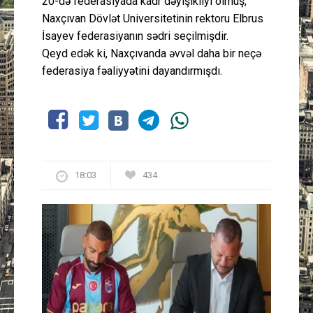
20-də federasiyada kadr dəyişikliyi olmuş,
Naxçıvan Dövlət Universitetinin rektoru Elbrus
İsayev federasiyanın sədri seçilmişdir.
Qeyd edək ki, Naxçıvanda əvvəl daha bir neçə
federasiya fəaliyyətini dayandırmışdı.
18:03
434