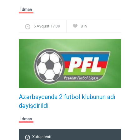
İdman
5 Avqust 17:39
819
Azərbaycanda 2 futbol klubunun adı
dəyişdirildi
İdman
Xəbər lenti