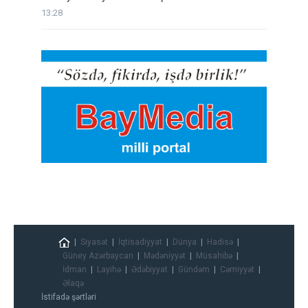
13:28
Siyasət
İqtisadiyyat
Dünya
Hadisə
Güney Azərbaycan
Mədəniyyət
Müsahibə
İdman
Layihə
Ədəbiyyat
Gündəm
Cəmiyyət
Əlaqə
İstifadə şərtləri