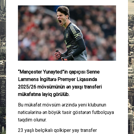
Güney Azərbaycan
Mədəniyyət
Müsahibə
İdman
Layihə
“Mançester Yunayted”in qapıçısı Senne
Lammens İngiltərə Premyer Liqasında
Gündəm
2025/26 mövsümünün ən yaxşı transferi
mükafatına layiq görülüb.
Cəmiyyət
Bu mükafat mövsüm ərzində yeni klubunun
nəticələrinə ən böyük təsir göstərən futbolçuya
Peşə etikası
təqdim olunur.
23 yaşlı belçikalı qolkiper yay transfer
Əlaqə