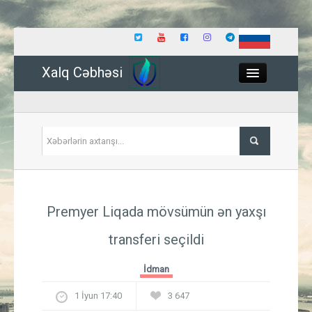
Xalq Cəbhəsi
Close
Siyasət
Premyer Liqada mövsümün ən yaxşı
İqtisadiyyat
transferi seçildi
Dünya
İdman
Hadisə
1 İyun 17:40
3 647