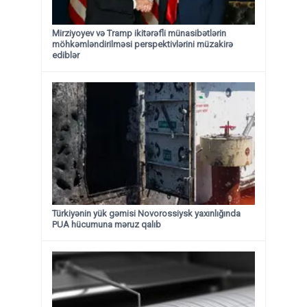
Mirziyoyev və Tramp ikitərəfli münasibətlərin
möhkəmləndirilməsi perspektivlərini müzakirə
ediblər
Türkiyənin yük gəmisi Novorossiysk yaxınlığında
PUA hücumuna məruz qalıb