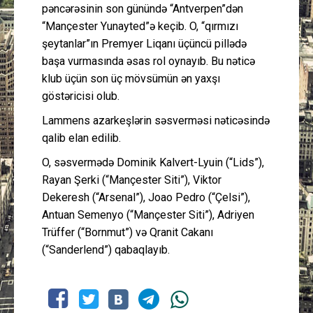
pəncərəsinin son günündə “Antverpen”dən
“Mançester Yunayted”ə keçib. O, “qırmızı
şeytanlar”ın Premyer Liqanı üçüncü pillədə
başa vurmasında əsas rol oynayıb. Bu nəticə
klub üçün son üç mövsümün ən yaxşı
göstəricisi olub.
Lammens azarkeşlərin səsverməsi nəticəsində
qalib elan edilib.
O, səsvermədə Dominik Kalvert-Lyuin (“Lids”),
Rayan Şerki (“Mançester Siti”), Viktor
Dekeresh (“Arsenal”), Joao Pedro (“Çelsi”),
Antuan Semenyo (“Mançester Siti”), Adriyen
Trüffer (“Bornmut”) və Qranit Cakanı
(“Sanderlend”) qabaqlayıb.