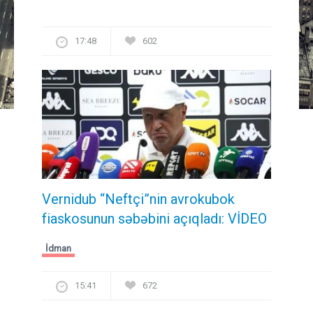
17:48
602
Vernidub “Neftçi”nin avrokubok
fiaskosunun səbəbini açıqladı: VİDEO
İdman
15:41
672