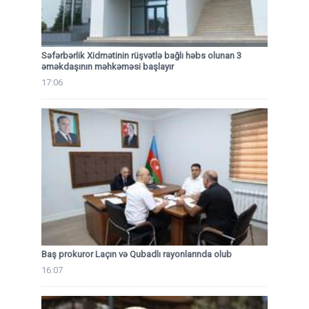
Səfərbərlik Xidmətinin rüşvətlə bağlı həbs olunan 3
əməkdaşının məhkəməsi başlayır
17:06
Baş prokuror Laçın və Qubadlı rayonlarında olub
16:07