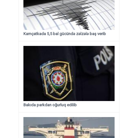
Kamçatkada 5,5 bal gücündə zəlzələ baş verib
Bakıda parkdan oğurluq edilib