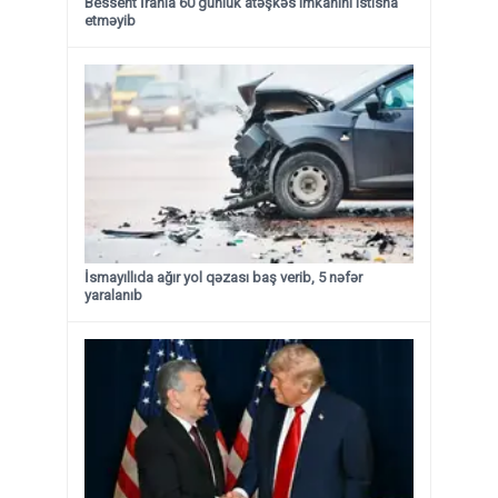
Bessent İranla 60 günlük atəşkəs imkanını istisna
etməyib
İsmayıllıda ağır yol qəzası baş verib, 5 nəfər
yaralanıb