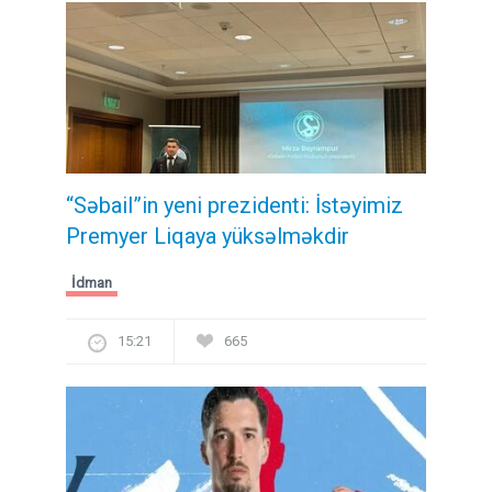
“Səbail”in yeni prezidenti: İstəyimiz
Premyer Liqaya yüksəlməkdir
İdman
15:21
665