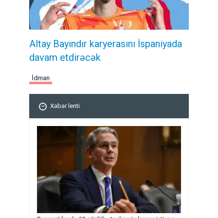
Altay Bayındır karyerasını İspaniyada
davam etdirəcək
İdman
Xəbər lenti