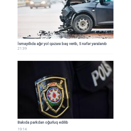
İsmayıllıda ağır yol qəzası baş verib, 5 nəfər yaralanıb
21:39
Bakıda parkdan oğurluq edilib
19:14