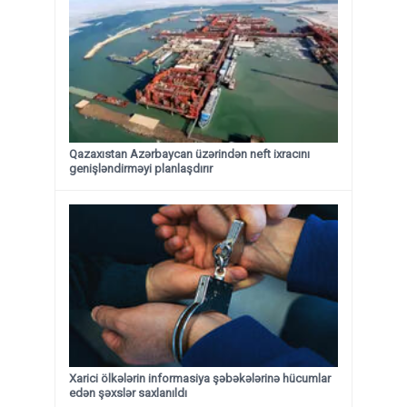
Qazaxıstan Azərbaycan üzərindən neft ixracını
genişləndirməyi planlaşdırır
Xarici ölkələrin informasiya şəbəkələrinə hücumlar
edən şəxslər saxlanıldı