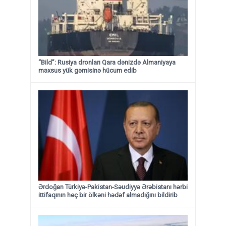
“Bild”: Rusiya dronları Qara dənizdə Almaniyaya
məxsus yük gəmisinə hücum edib
Ərdoğan Türkiyə-Pakistan-Səudiyyə Ərəbistanı hərbi
ittifaqının heç bir ölkəni hədəf almadığını bildirib