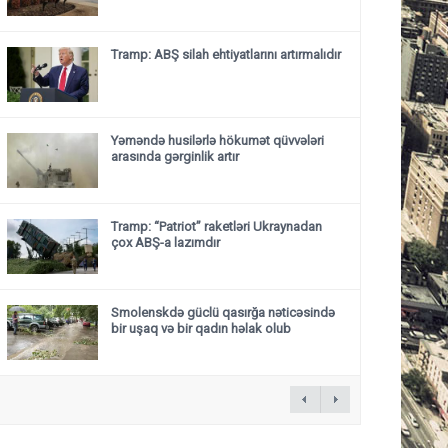
Tramp: ABŞ silah ehtiyatlarını artırmalıdır
Yəməndə husilərlə hökumət qüvvələri
arasında gərginlik artır
Tramp: “Patriot” raketləri Ukraynadan
çox ABŞ-a lazımdır
Smolenskdə güclü qasırğa nəticəsində
bir uşaq və bir qadın həlak olub