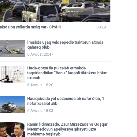
akıda bu yollarda sıxlıq var - SİYAHI
08:29
İmişlidə uşaq velosepedlə traktorun altında
qalaraq ölüb
6 Avqust 20:47
Hədə-qorxu ilə pul tələb etməkdə
təqsirləndirilən "Bəniz" ləqəbli tiktokerə hökm
oxunub
6 Avqust 18:20
Hacıqabulda yol qəzasında bir nəfər ölüb, 1
nəfər xəsarət alıb
6 Avqust 18:03
Rasim İldırımzadə, Zaur Mirzəzadə və Qoşqar
Məmmədovun apellyasiya şikayəti üzrə
məhkəmə başlayıb