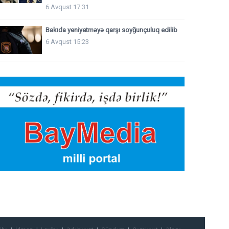
6 Avqust 17:31
Bakıda yeniyetməyə qarşı soyğunçuluq edilib
6 Avqust 15:23