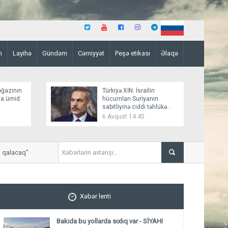
n
Layihə
Gündəm
Cəmiyyət
Peşə etikası
Əlaqə
oğazının
Türkiyə XİN: İsrailin
ına ümid
hücumları Suriyanın
sabitliyinə ciddi təhlükə
yaradır
6 Avqust 14:45
alacaq"
"Bakı Rusiya-Ukrayna danışı
Xəbər lenti
Bakıda bu yollarda sıxlıq var - SİYAHI