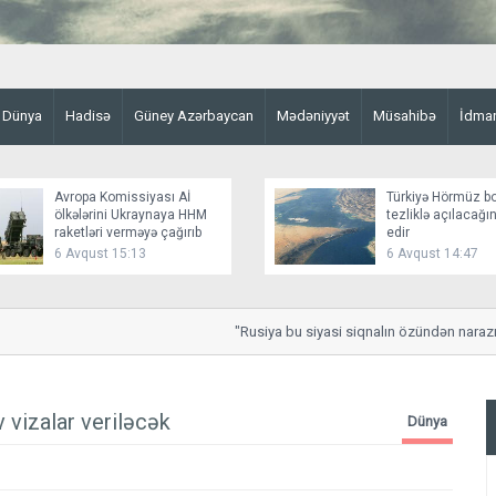
Dünya
Hadisə
Güney Azərbaycan
Mədəniyyət
Müsahibə
İdma
Avropa Komissiyası Aİ
Türkiyə Hörmüz b
ölkələrini Ukraynaya HHM
tezliklə açılacağ
raketləri verməyə çağırıb
edir
6 Avqust 15:13
6 Avqust 14:47
"Rusiya bu siyasi siqnalın özündən narazı q
 vizalar veriləcək
Dünya