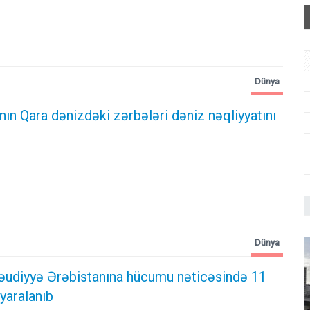
Dünya
nın Qara dənizdəki zərbələri dəniz nəqliyyatını
Dünya
Səudiyyə Ərəbistanına hücumu nəticəsində 11
yaralanıb