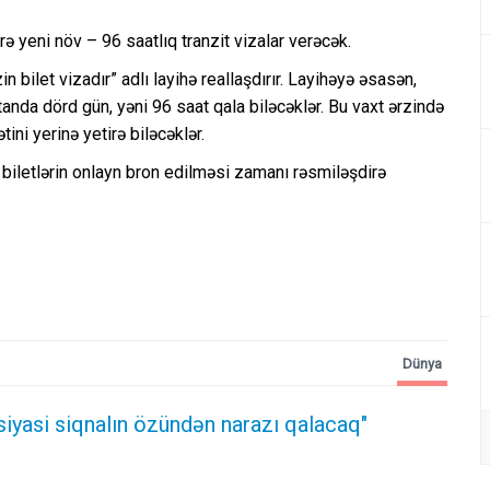
ə yeni növ – 96 saatlıq tranzit vizalar verəcək.
in bilet vizadır” adlı layihə reallaşdırır. Layihəyə əsasən,
standa dörd gün, yəni 96 saat qala biləcəklər. Bu vaxt ərzində
ini yerinə yetirə biləcəklər.
da biletlərin onlayn bron edilməsi zamanı rəsmiləşdirə
Dünya
siyasi siqnalın özündən narazı qalacaq"