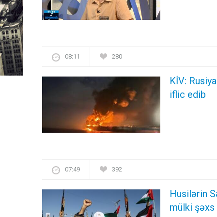
08:11
280
KİV: Rusiya
iflic edib
07:49
392
Husilərin 
mülki şəxs 