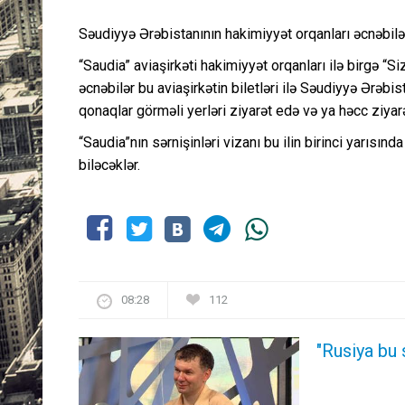
Səudiyyə Ərəbistanının hakimiyyət orqanları əcnəbilər
“Saudia” aviaşirkəti hakimiyyət orqanları ilə birgə “Siz
əcnəbilər bu aviaşirkətin biletləri ilə Səudiyyə Ərəbi
qonaqlar görməli yerləri ziyarət edə və ya həcc ziyarət
“Saudia”nın sərnişinləri vizanı bu ilin birinci yarısın
biləcəklər.
08:28
112
"Rusiya bu 