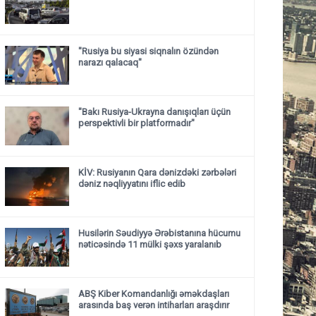
"Rusiya bu siyasi siqnalın özündən
narazı qalacaq"
"Bakı Rusiya-Ukrayna danışıqları üçün
perspektivli bir platformadır"
KİV: Rusiyanın Qara dənizdəki zərbələri
dəniz nəqliyyatını iflic edib
Husilərin Səudiyyə Ərəbistanına hücumu
nəticəsində 11 mülki şəxs yaralanıb
ABŞ Kiber Komandanlığı əməkdaşları
arasında baş verən intiharları araşdırır