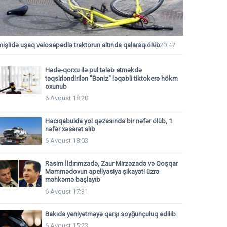
mişlidə uşaq velosepedlə traktorun altında qalaraq ölüb
6 Avqust 20:47
Hədə-qorxu ilə pul tələb etməkdə
təqsirləndirilən "Bəniz" ləqəbli tiktokerə hökm
oxunub
6 Avqust 18:20
Hacıqabulda yol qəzasında bir nəfər ölüb, 1
nəfər xəsarət alıb
6 Avqust 18:03
Rasim İldırımzadə, Zaur Mirzəzadə və Qoşqar
Məmmədovun apellyasiya şikayəti üzrə
məhkəmə başlayıb
6 Avqust 17:31
Bakıda yeniyetməyə qarşı soyğunçuluq edilib
6 Avqust 15:23