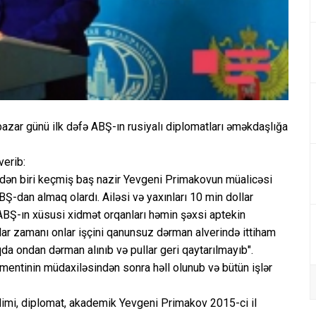
zar günü ilk dəfə ABŞ-ın rusiyalı diplomatları əməkdaşlığa
verib:
ərdən biri keçmiş baş nazir Yevgeni Primakovun müalicəsi
BŞ-dan almaq olardı. Ailəsi və yaxınları 10 min dollar
 ABŞ-ın xüsusi xidmət orqanları həmin şəxsi aptekin
qlar zamanı onlar işçini qanunsuz dərman alverində ittiham
da ondan dərman alınıb və pullar geri qaytarılmayıb".
entinin müdaxiləsindən sonra həll olunub və bütün işlər
dimi, diplomat, akademik Yevgeni Primakov 2015-ci il