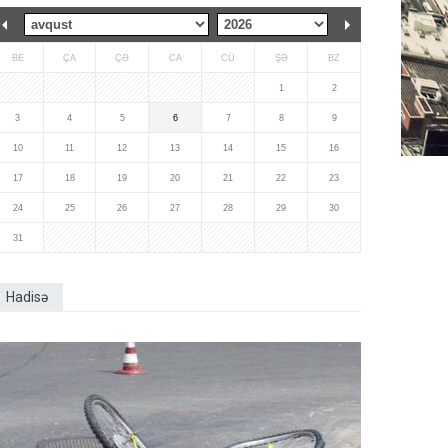
BE
ÇA
ÇƏ
CA
CÜ
ŞƏ
BZ
1
2
3
4
5
6
7
8
9
10
11
12
13
14
15
16
17
18
19
20
21
22
23
24
25
26
27
28
29
30
31
Hadisə