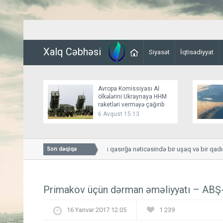
Xalq Cəbhəsi
Siyasət
İqtisadiyyat
Avropa Komissiyası Aİ
ölkələrini Ukraynaya HHM
raketləri verməyə çağırıb
6 Avqust 15:13
Smolenskdə güclü qasırğa nəticəsində bir uşaq və bir qadın h
Son dəqiqə
Primakov üçün dərman əməliyyatı – ABŞ-ı
16 Yanvar 2017 12:05
1 239