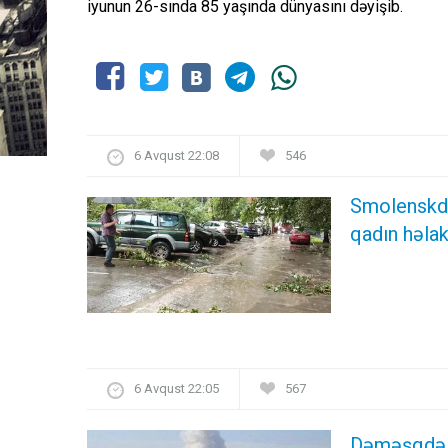
iyunun 26-sında 85 yaşında dünyasını dəyişib.
6 Avqust 22:08
546
Smolenskdə
qadın həlak
6 Avqust 22:05
567
Dəməşqdə pa