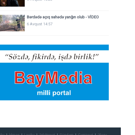
Bərdədə açıq sahədə yanğın olub - VİDEO
6 Avqust 14:57
ibə
İdman
Layihə
Ədəbiyyat
Gündəm
Cəmiyyət
Əlaqə