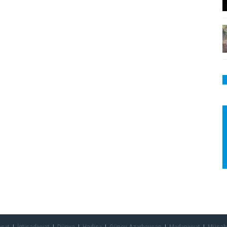
asət
İqtisadiyyat
Dünya
Hadisə
Güney Azərbaycan
Mədəniyyət
Müsah