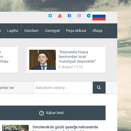
n
Layihə
Gündəm
Cəmiyyət
Peşə etikası
Əlaqə
n
“Beynəxalq hüquq
ın
baxımından İsrail
əhlükə
məsuliyyət daşımalıdır”
6 Avqust 12:52
ar var
İmişlidə uşaq velosepedlə 
Xəbər lenti
Smolenskdə güclü qasırğa nəticəsində