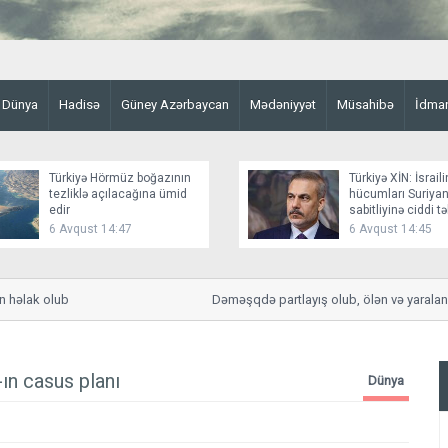
Dünya
Hadisə
Güney Azərbaycan
Mədəniyyət
Müsahibə
İdma
Türkiyə Hörmüz boğazının
Türkiyə XİN: İsraili
tezliklə açılacağına ümid
hücumları Suriyan
edir
sabitliyinə ciddi t
yaradır
6 Avqust 14:47
6 Avqust 14:45
əlak olub
Dəməşqdə partlayış olub, ölən və yaralananl
n casus planı
Dünya