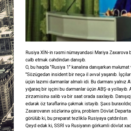
Rusiya XİN-in rəsmi nümayəndəsi Mariya Zaxarova ba
cəlb etmək cəhdindən danışıb.
O, bu haqda "Rusiya 1" kanalına danışarkən məlumat 
"Sözügedən insident bir neçə il əvvəl yaşanıb. İşçil
üçün lazımi dərmanlar almalı idi. Bu dərmanı yalnız A
yığaraq bir işçini bu dərmanlar üçün ABŞ-a yollayıb.
zirzəmisinə salıb və bir saat orada saxlayıb. Danışı
edərək öz tərəflərinə çəkmək istəyib. Şəxs buraxıldıq
Zaxarovanın sözlərinə görə, problem Dövlət Departam
görülüb ki, bu preparat tezliklə Rusiyaya çatdırılsın.
Qeyd edək ki, SSRİ və Rusiyanın görkəmli dövlət xa