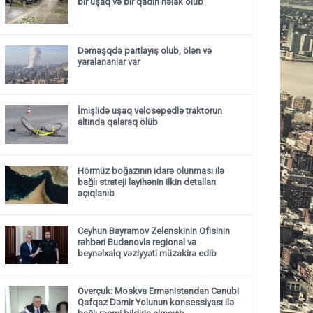
bir uşaq və bir qadın həlak olub
Dəməşqdə partlayış olub, ölən və
yaralananlar var
İmişlidə uşaq velosepedlə traktorun
altında qalaraq ölüb
Hörmüz boğazının idarə olunması ilə
bağlı strateji layihənin ilkin detalları
açıqlanıb
Ceyhun Bayramov Zelenskinin Ofisinin
rəhbəri Budanovla regional və
beynəlxalq vəziyyəti müzakirə edib
Overçuk: Moskva Ermənistandan Cənubi
Qafqaz Dəmir Yolunun konsessiyası ilə