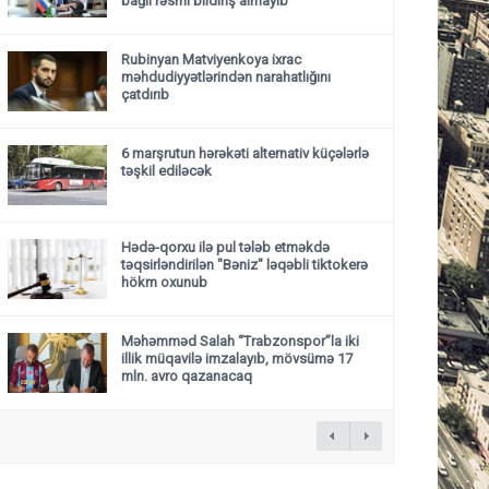
bağlı rəsmi bildiriş almayıb
Rubinyan Matviyenkoya ixrac
məhdudiyyətlərindən narahatlığını
çatdırıb
6 marşrutun hərəkəti alternativ küçələrlə
təşkil ediləcək
Hədə-qorxu ilə pul tələb etməkdə
təqsirləndirilən "Bəniz" ləqəbli tiktokerə
hökm oxunub
Məhəmməd Salah “Trabzonspor”la iki
illik müqavilə imzalayıb, mövsümə 17
mln. avro qazanacaq