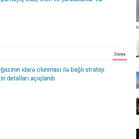
İ
Dünya
zının idarə olunması ilə bağlı strateji
kin detalları açıqlanıb