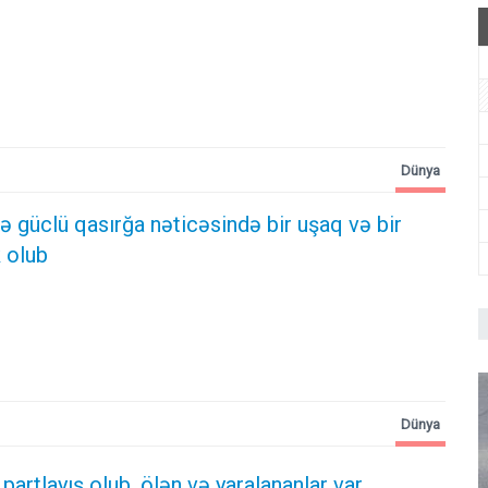
Dünya
 güclü qasırğa nəticəsində bir uşaq və bir
 olub
Dünya
rtlayış olub, ölən və yaralananlar var