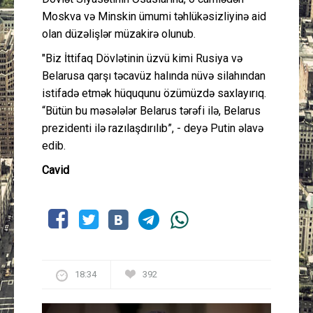
Moskva və Minskin ümumi təhlükəsizliyinə aid
olan düzəlişlər müzakirə olunub.
"Biz İttifaq Dövlətinin üzvü kimi Rusiya və
Belarusa qarşı təcavüz halında nüvə silahından
istifadə etmək hüququnu özümüzdə saxlayırıq.
“Bütün bu məsələlər Belarus tərəfi ilə, Belarus
prezidenti ilə razılaşdırılıb”, - deyə Putin əlavə
edib.
Cavid
18:34
392