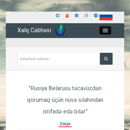
Xalq Cəbhəsi
Close
Siyasət
"Rusiya Belarusu təcavüzdən
İqtisadiyyat
qorumaq üçün nüvə silahından
Dünya
istifadə edə bilər"
Hadisə
Dünya