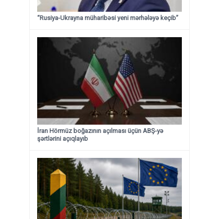
“Rusiya-Ukrayna müharibəsi yeni mərhələyə keçib”
İran Hörmüz boğazının açılması üçün ABŞ-yə
şərtlərini açıqlayıb