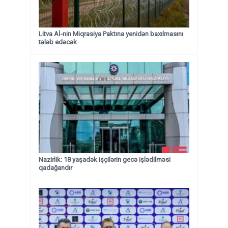
Litva Aİ-nin Miqrasiya Paktına yenidən baxılmasını
tələb edəcək
Nazirlik: 18 yaşadək işçilərin gecə işlədilməsi
qadağandır