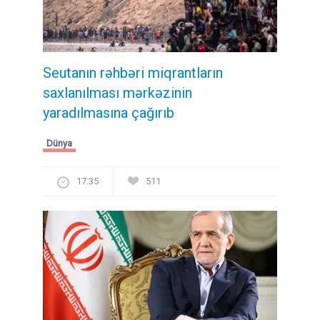
Seutanın rəhbəri miqrantların
saxlanılması mərkəzinin
yaradılmasına çağırıb
Dünya
17:35
511