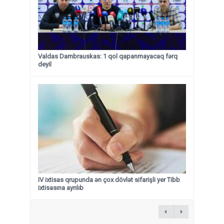
Valdas Dambrauskas: 1 qol qapanmayacaq fərq
deyil
IV ixtisas qrupunda ən çox dövlət sifarişli yer Tibb
ixtisasına ayrılıb