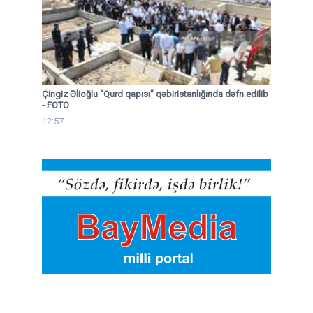
Çingiz Əlioğlu “Qurd qapısı” qəbiristanlığında dəfn edilib
- FOTO
12:57