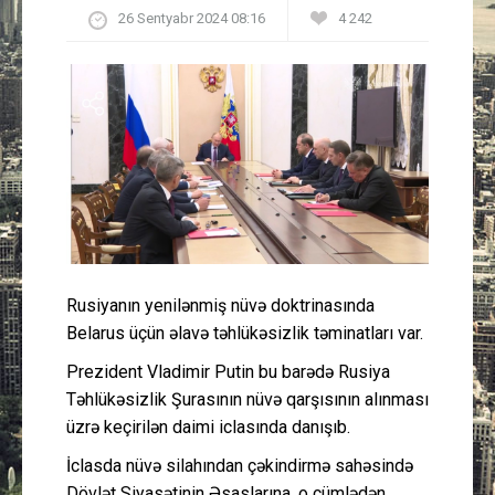
26 Sentyabr 2024 08:16
4 242
Güney Azərbaycan
Mədəniyyət
Müsahibə
İdman
Layihə
Rusiyanın yenilənmiş nüvə doktrinasında
Gündəm
Belarus üçün əlavə təhlükəsizlik təminatları var.
Cəmiyyət
Prezident Vladimir Putin bu barədə Rusiya
Təhlükəsizlik Şurasının nüvə qarşısının alınması
Peşə etikası
üzrə keçirilən daimi iclasında danışıb.
İclasda nüvə silahından çəkindirmə sahəsində
Əlaqə
Dövlət Siyasətinin Əsaslarına, o cümlədən