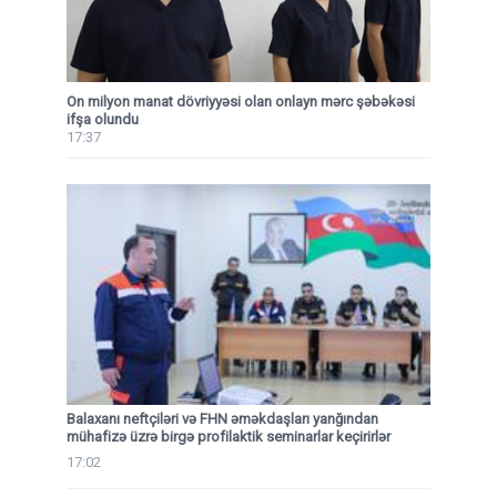
On milyon manat dövriyyəsi olan onlayn mərc şəbəkəsi
ifşa olundu
17:37
Balaxanı neftçiləri və FHN əməkdaşları yanğından
mühafizə üzrə birgə profilaktik seminarlar keçirirlər
17:02