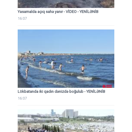
Yasamalda açıq sahə yanır - VİDEO - YENİLƏNİB
16:07
Lökbatanda iki qadın dənizdə boğulub - YENİLƏNİB
16:07