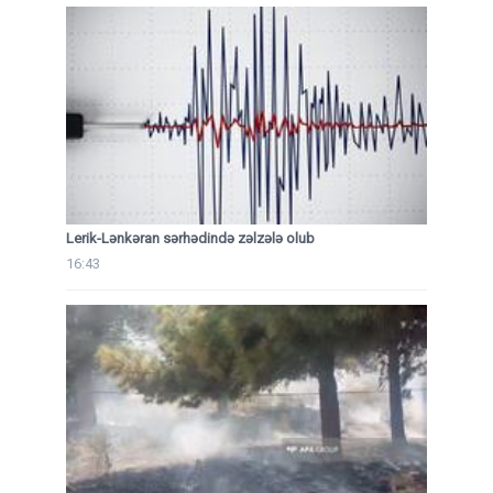
Lerik-Lənkəran sərhədində zəlzələ olub
16:43