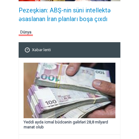
Pezeşkian: ABŞ-nin süni intellektə
əsaslanan İran planları boşa çıxdı
Dünya
Xəbər lenti
Yeddi ayda icmal büdcənin gəlirləri 28,8 milyard
manat olub