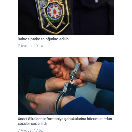
Bakıda parkdan oğurluq edilib
7 Avqust 19:14
Xarici ölkələrin informasiya şəbəkələrinə hücumlar edən
şəxslər saxlanıldı
7 Avqust 17:52