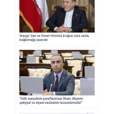
Əraqçi: İran və Oman Hörmüz boğazı üzrə saziş
bağlamağa yaxındır
“Sülh sənədinin paraflanması İlham Əliyevin
qətiyyət və siyasi iradəsinin təcəssümüdür”