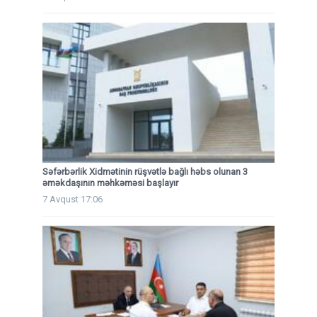
Səfərbərlik Xidmətinin rüşvətlə bağlı həbs olunan 3
əməkdaşının məhkəməsi başlayır
7 Avqust 17:06