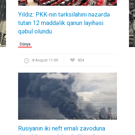
Yıldız: PKK-nın tərksilahını nəzərdə
tutan 12 maddəlik qanun layihəsi
qəbul olundu ​​​​​​​
Dünya
8 Avqust 11:09
854
Rusiyanın iki neft emalı zavoduna