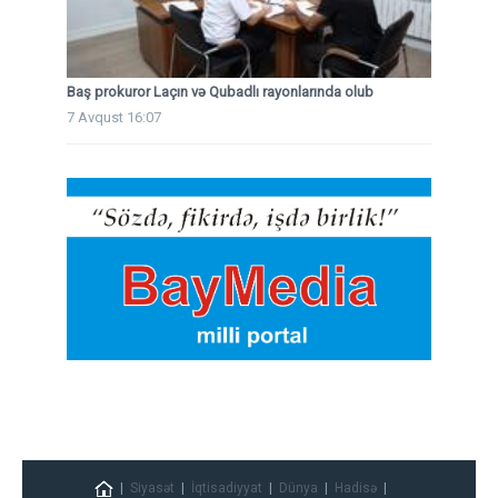
Baş prokuror Laçın və Qubadlı rayonlarında olub
7 Avqust 16:07
Siyasət
İqtisadiyyat
Dünya
Hadisə