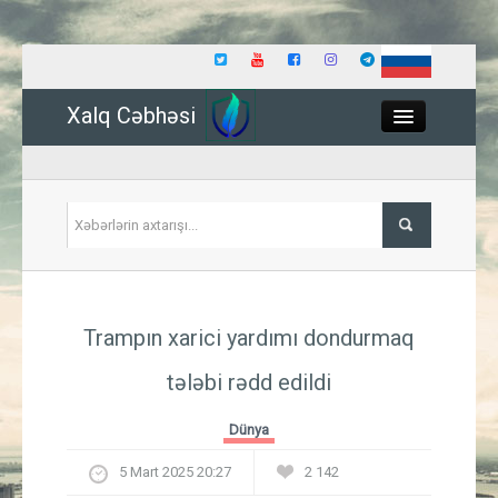
Xalq Cəbhəsi
Close
Siyasət
Trampın xarici yardımı dondurmaq
İqtisadiyyat
tələbi rədd edildi
Dünya
Dünya
Hadisə
5 Mart 2025 20:27
2 142