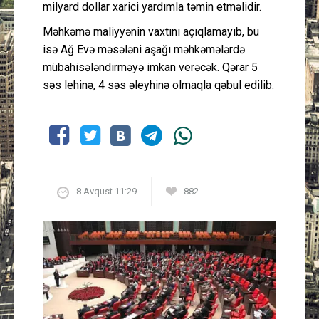
milyard dollar xarici yardımla təmin etməlidir.
Məhkəmə maliyyənin vaxtını açıqlamayıb, bu
isə Ağ Evə məsələni aşağı məhkəmələrdə
mübahisələndirməyə imkan verəcək. Qərar 5
səs lehinə, 4 səs əleyhinə olmaqla qəbul edilib.
8 Avqust 11:29
882