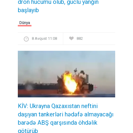
dron hücumu olub, güclü yanğın
başlayıb
Dünya
8 Avqust 11:08
882
KİV: Ukrayna Qazaxıstan neftini
daşıyan tankerləri hədəfə almayacağı
barədə ABŞ qarşısında öhdəlik
götürüb