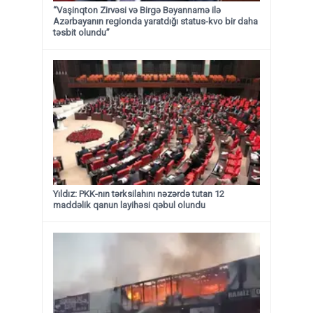
“Vaşinqton Zirvəsi və Birgə Bəyannamə ilə
Azərbayanın regionda yaratdığı status-kvo bir daha
təsbit olundu”
Yıldız: PKK-nın tərksilahını nəzərdə tutan 12
maddəlik qanun layihəsi qəbul olundu ​​​​​​​