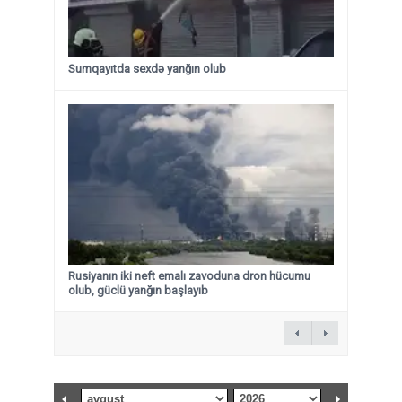
Sumqayıtda sexdə yanğın olub
Rusiyanın iki neft emalı zavoduna dron hücumu
olub, güclü yanğın başlayıb