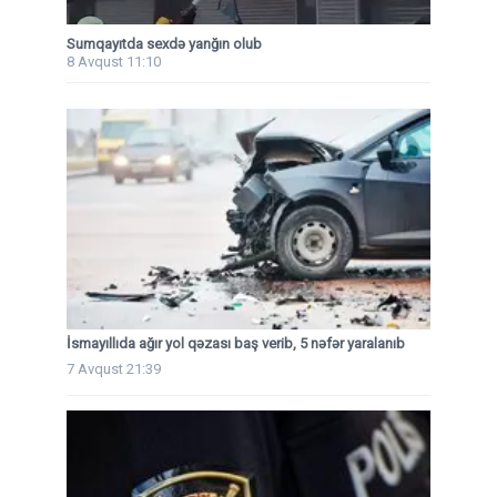
Sumqayıtda sexdə yanğın olub
8 Avqust 11:10
İsmayıllıda ağır yol qəzası baş verib, 5 nəfər yaralanıb
7 Avqust 21:39