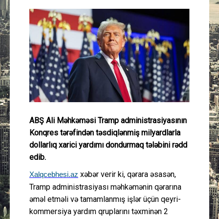
Güney Azərbaycan
Mədəniyyət
Müsahibə
İdman
Layihə
ABŞ Ali Məhkəməsi Tramp administrasiyasının
Konqres tərəfindən təsdiqlənmiş milyardlarla
Gündəm
dollarlıq xarici yardımı dondurmaq tələbini rədd
edib.
Cəmiyyət
xəbər verir ki, qərara əsasən,
Xalqcebhesi.az
Tramp administrasiyası məhkəmənin qərarına
Peşə etikası
əməl etməli və tamamlanmış işlər üçün qeyri-
kommersiya yardım qruplarını təxminən 2
Əlaqə