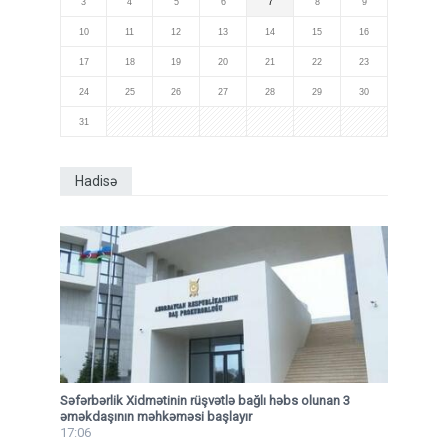
3
4
5
6
7
8
9
10
11
12
13
14
15
16
17
18
19
20
21
22
23
24
25
26
27
28
29
30
31
Hadisə
Səfərbərlik Xidmətinin rüşvətlə bağlı həbs olunan 3
əməkdaşının məhkəməsi başlayır
17:06