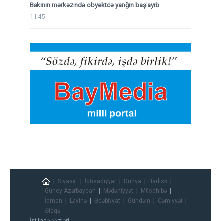
Bakının mərkəzində obyektdə yanğın başlayıb
11:45
Siyasət
İqtisadiyyat
Dünya
Hadisə
Güney Azərbaycan
Mədəniyyət
Müsahibə
İdman
Layihə
Ədəbiyyat
Gündəm
Cəmiyyət
Əlaqə
İstifadə şərtləri