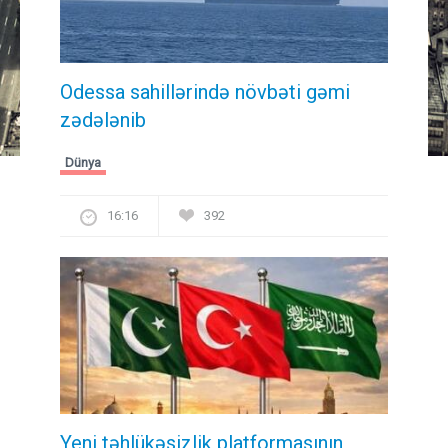
Odessa sahillərində növbəti gəmi
zədələnib
Dünya
16:16
392
Yeni təhlükəsizlik platformasının