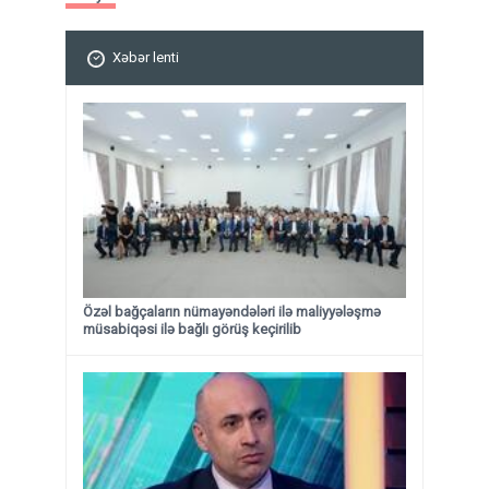
Xəbər lenti
Özəl bağçaların nümayəndələri ilə maliyyələşmə
müsabiqəsi ilə bağlı görüş keçirilib