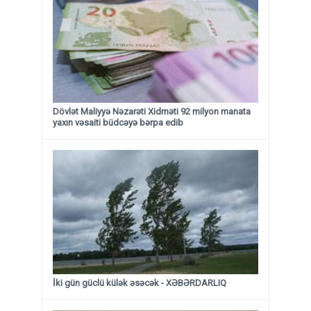
Dövlət Maliyyə Nəzarəti Xidməti 92 milyon manata
yaxın vəsaiti büdcəyə bərpa edib
İki gün güclü külək əsəcək - XƏBƏRDARLIQ