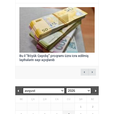
Bu il "Böyük Qayıdış" proqramı üzrə icra edilmiş
layihələrin sayı açıqlanıb
BE
ÇA
ÇƏ
CA
CÜ
ŞƏ
BZ
1
2