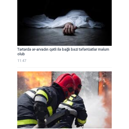
Tərtərdə ər-arvadın qətli ilə bağlı bəzi təfərrüatlar məlum
olub
11:47