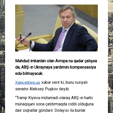
Güney Azərbaycan
Mədəniyyət
Müsahibə
İdman
Layihə
Məhdud imkanları olan Avropa nə qədər çalışsa
da, ABŞ-ın Ukraynaya yardımını kompensasiya
Gündəm
edə bilməyəcək.
xəbər verir ki, bunu rusiyalı
Xalqcebhesi.az
Cəmiyyət
senator Aleksey Puşkov deyib.
Peşə etikası
“Tramp Kiyevə mütəmadi olaraq ABŞ-ın hərbi
münaqişəni sona çatdırmaqda ciddi olduğuna
Əlaqə
dair siqnallar göndərir. Dolayısı ilə bunlar