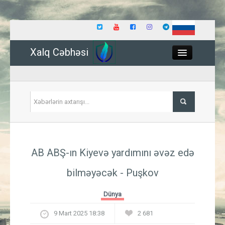
Xalq Cəbhəsi
Close
Siyasət
AB ABŞ-ın Kiyevə yardımını əvəz edə
İqtisadiyyat
bilməyəcək - Puşkov
Dünya
Dünya
Hadisə
9 Mart 2025 18:38
2 681