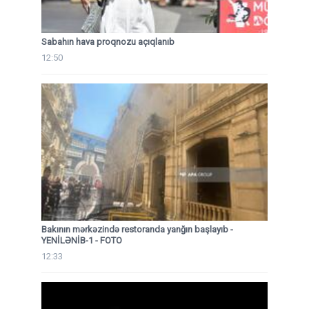
Sabahın hava proqnozu açıqlanıb
12:50
Bakının mərkəzində restoranda yanğın başlayıb
-
YENİLƏNİB-1 - FOTO
12:33