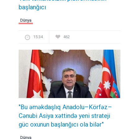
başlanğıcı
Dünya
15:34
462
"Bu əməkdaşlıq Anadolu–Körfəz–
Cənubi Asiya xəttində yeni strateji
güc oxunun başlanğıcı ola bilər"
Dünya