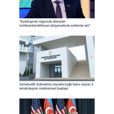
“Azərbaycan regionda etimadın
möhkəmləndirilməsi istiqamətində addımlar atır”
Səfərbərlik Xidmətinin rüşvətlə bağlı həbs olunan 3
əməkdaşının məhkəməsi başlayır