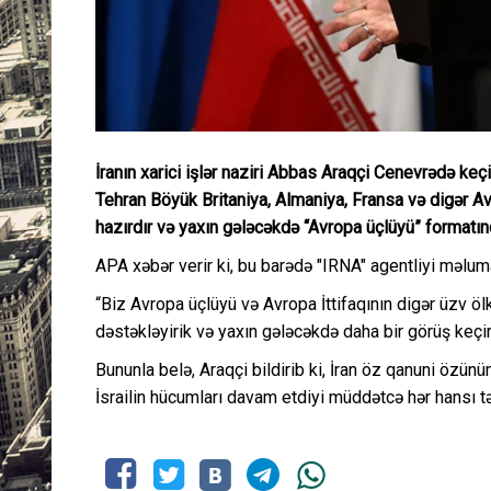
İranın xarici işlər naziri Abbas Araqçi Cenevrədə keçi
Tehran Böyük Britaniya, Almaniya, Fransa və digər A
hazırdır və yaxın gələcəkdə “Avropa üçlüyü” formatın
APA xəbər verir ki, bu barədə "IRNA" agentliyi məlum
“Biz Avropa üçlüyü və Avropa İttifaqının digər üzv öl
dəstəkləyirik və yaxın gələcəkdə daha bir görüş keçir
Bununla belə, Araqçi bildirib ki, İran öz qanuni ö
İsrailin hücumları davam etdiyi müddətcə hər hansı t