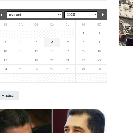
BE
ÇA
ÇƏ
CA
CÜ
ŞƏ
BZ
1
2
3
4
5
6
7
8
9
10
11
12
13
14
15
16
17
18
19
20
21
22
23
24
25
26
27
28
29
30
31
Hadisə