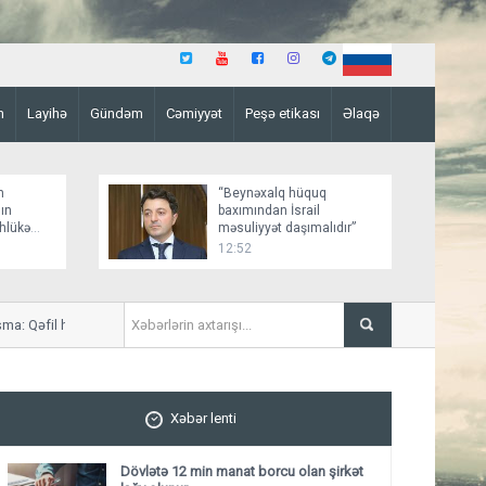
n
Layihə
Gündəm
Cəmiyyət
Peşə etikası
Əlaqə
n
“Beynəxalq hüquq
ın
baxımından İsrail
əhlükə
məsuliyyət daşımalıdır”
12:52
 Qəfil hücum 45 nəfərin həyatına son qoydu
Neft Fondunun daşınmaz əml
Xəbər lenti
Dövlətə 12 min manat borcu olan şirkət