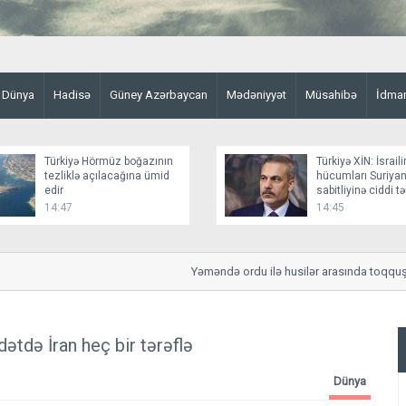
Dünya
Hadisə
Güney Azərbaycan
Mədəniyyət
Müsahibə
İdma
Türkiyə Hörmüz boğazının
Türkiyə XİN: İsraili
tezliklə açılacağına ümid
hücumları Suriyan
edir
sabitliyinə ciddi t
yaradır
14:47
14:45
Yəməndə ordu ilə husilər arasında toqquşma:
ətdə İran heç bir tərəflə
Dünya