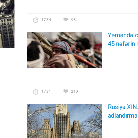
17:34
98
Yəməndə or
45 nəfərin
17:31
210
Rusiya XİN:
adlandırma