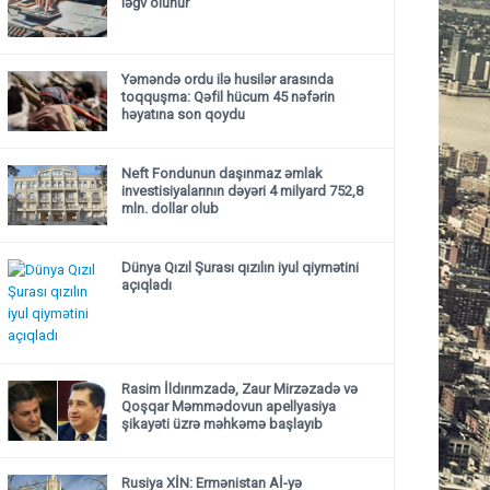
ləğv olunur
Yəməndə ordu ilə husilər arasında
toqquşma: Qəfil hücum 45 nəfərin
həyatına son qoydu
Neft Fondunun daşınmaz əmlak
investisiyalarının dəyəri 4 milyard 752,8
mln. dollar olub
Dünya Qızıl Şurası qızılın iyul qiymətini
açıqladı
Rasim İldırımzadə, Zaur Mirzəzadə və
Qoşqar Məmmədovun apellyasiya
şikayəti üzrə məhkəmə başlayıb
Rusiya XİN: Ermənistan Aİ-yə