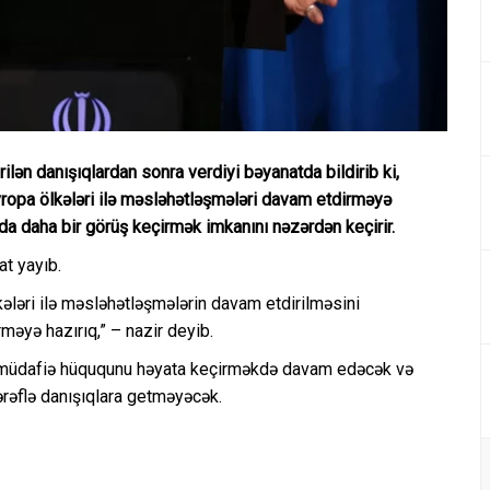
rilən danışıqlardan sonra verdiyi bəyanatda bildirib ki,
vropa ölkələri ilə məsləhətləşmələri davam etdirməyə
da daha bir görüş keçirmək imkanını nəzərdən keçirir.
at yayıb.
kələri ilə məsləhətləşmələrin davam etdirilməsini
məyə hazırıq,” – nazir deyib.
zünümüdafiə hüququnu həyata keçirməkdə davam edəcək və
ərəflə danışıqlara getməyəcək.