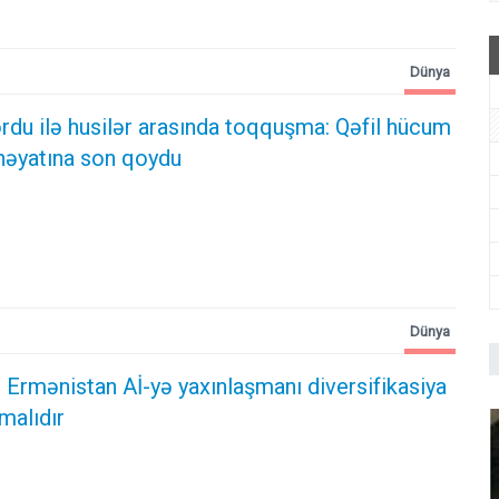
Dünya
du ilə husilər arasında toqquşma: Qəfil hücum
 həyatına son qoydu
Dünya
 Ermənistan Aİ-yə yaxınlaşmanı diversifikasiya
malıdır