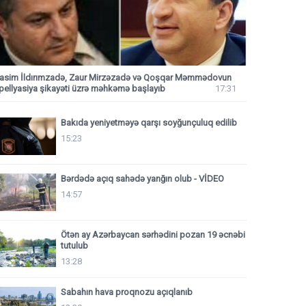
asim İldırımzadə, Zaur Mirzəzadə və Qoşqar Məmmədovun
pellyasiya şikayəti üzrə məhkəmə başlayıb
17:31
Bakıda yeniyetməyə qarşı soyğunçuluq edilib
15:23
Bərdədə açıq sahədə yanğın olub - VİDEO
14:57
Ötən ay Azərbaycan sərhədini pozan 19 əcnəbi
tutulub
13:28
Sabahın hava proqnozu açıqlanıb