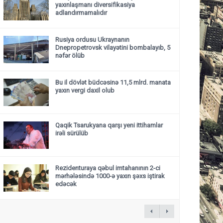
yaxınlaşmanı diversifikasiya
adlandırmamalıdır
Rusiya ordusu Ukraynanın
Dnepropetrovsk vilayətini bombalayıb, 5
nəfər ölüb
Bu il dövlət büdcəsinə 11,5 mlrd. manata
yaxın vergi daxil olub
Qaqik Tsarukyana qarşı yeni ittihamlar
irəli sürülüb
Rezidenturaya qəbul imtahanının 2-ci
mərhələsində 1000-ə yaxın şəxs iştirak
edəcək