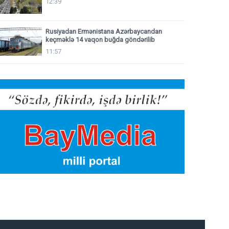
12:39
Rusiyadan Ermənistana Azərbaycandan
keçməklə 14 vaqon buğda göndərilib
11:57