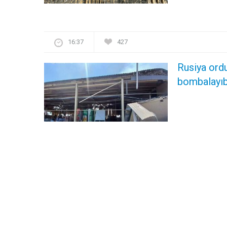
16:37
427
Rusiya ord
bombalayıb