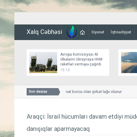
Xalq Cəbhəsi
Siyasət
İqtisadiyyat
Avropa Komissiyası Aİ
ölkələrini Ukraynaya HHM
raketləri verməyə çağırıb
15:13
Dövlətə 12 min manat borcu olan şirkət ləğv olunur
Son dəqiqə
Araqçi: İsrail hücumları davam etdiyi müdd
danışıqlar aparmayacaq