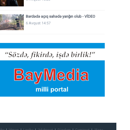
Bərdədə açıq sahədə yanğın olub - VİDEO
6 Avqust 14:57
ibə
İdman
Layihə
Ədəbiyyat
Gündəm
Cəmiyyət
Əlaqə