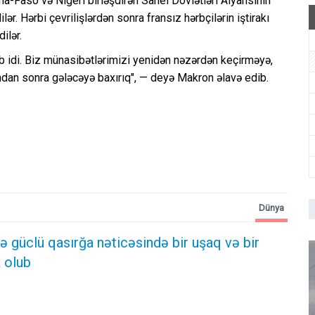
kina-Faso və Nigeri birləşdirən Sahel Dövlətləri Alyansının
r. Hərbi çevrilişlərdən sonra fransız hərbçilərin iştirakı
ilər.
ab idi. Biz münasibətlərimizi yenidən nəzərdən keçirməyə,
ndan sonra gələcəyə baxırıq", — deyə Makron əlavə edib.
Dünya
 güclü qasırğa nəticəsində bir uşaq və bir
 olub