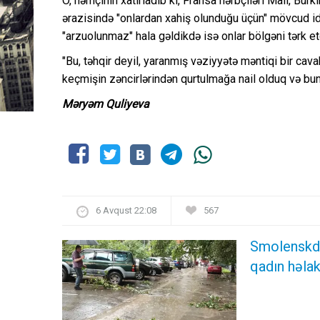
O, həmçinin xatırladıb ki, Fransa hərbçiləri Mali, Bur
ərazisində "onlardan xahiş olunduğu üçün" mövcud idilə
"arzuolunmaz" hala gəldikdə isə onlar bölgəni tərk etd
"Bu, təhqir deyil, yaranmış vəziyyətə məntiqi bir cav
keçmişin zəncirlərindən qurtulmağa nail olduq və bu
Məryəm Quliyeva
6 Avqust 22:08
567
Smolenskdə
qadın həlak