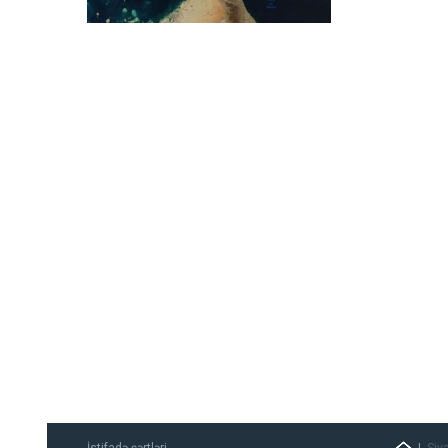
İstifadə şərtləri
Siy