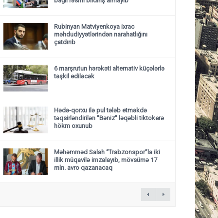
bağlı rəsmi bildiriş almayıb
Rubinyan Matviyenkoya ixrac
məhdudiyyətlərindən narahatlığını
çatdırıb
6 marşrutun hərəkəti alternativ küçələrlə
təşkil ediləcək
Hədə-qorxu ilə pul tələb etməkdə
təqsirləndirilən "Bəniz" ləqəbli tiktokerə
hökm oxunub
Məhəmməd Salah “Trabzonspor”la iki
illik müqavilə imzalayıb, mövsümə 17
mln. avro qazanacaq