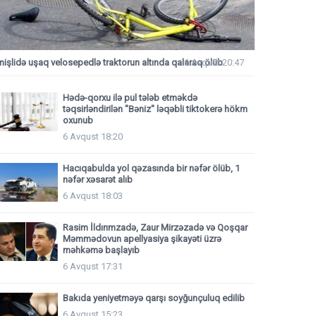
mişlidə uşaq velosepedlə traktorun altında qalaraq ölüb
6 Avqust 20:47
Hədə-qorxu ilə pul tələb etməkdə
təqsirləndirilən "Bəniz" ləqəbli tiktokerə hökm
oxunub
6 Avqust 18:20
Hacıqabulda yol qəzasında bir nəfər ölüb, 1
nəfər xəsarət alıb
6 Avqust 18:03
Rasim İldırımzadə, Zaur Mirzəzadə və Qoşqar
Məmmədovun apellyasiya şikayəti üzrə
məhkəmə başlayıb
6 Avqust 17:31
Bakıda yeniyetməyə qarşı soyğunçuluq edilib
6 Avqust 15:23