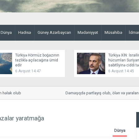
Dünya
Hadisə
Güney Azərbaycan
Mədəniyyət
Müsahibə
İdma
Türkiyə Hörmüz boğazının
Türkiyə XİN: İsraili
tezliklə açılacağına ümid
hücumları Suriyan
edir
sabitliyinə ciddi t
yaradır
6 Avqust 14:47
6 Avqust 14:45
əlak olub
Dəməşqdə partlayış olub, ölən və yaralananla
azalar yaratmağa
Dünya