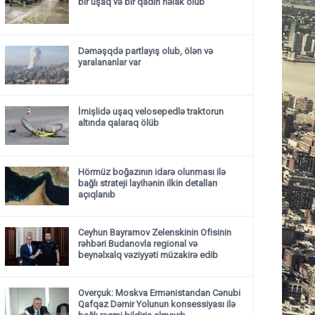
bir uşaq və bir qadın həlak olub
Dəməşqdə partlayış olub, ölən və
yaralananlar var
İmişlidə uşaq velosepedlə traktorun
altında qalaraq ölüb
Hörmüz boğazının idarə olunması ilə
bağlı strateji layihənin ilkin detalları
açıqlanıb
Ceyhun Bayramov Zelenskinin Ofisinin
rəhbəri Budanovla regional və
beynəlxalq vəziyyəti müzakirə edib
Overçuk: Moskva Ermənistandan Cənubi
Qafqaz Dəmir Yolunun konsessiyası ilə