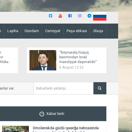
n
Layihə
Gündəm
Cəmiyyət
Peşə etikası
Əlaqə
n
“Beynəxalq hüquq
ın
baxımından İsrail
əhlükə
məsuliyyət daşımalıdır”
6 Avqust 12:52
r var
İmişlidə uşaq velosepedlə 
Xəbər lenti
Smolenskdə güclü qasırğa nəticəsində