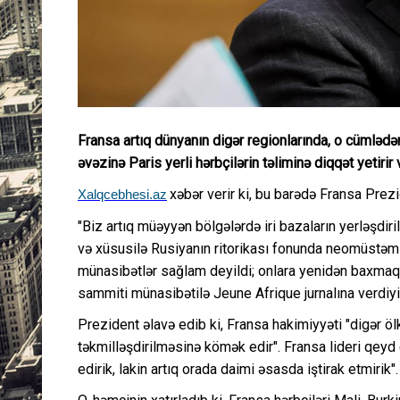
Fransa artıq dünyanın digər regionlarında, o cümlədə
əvəzinə Paris yerli hərbçilərin təliminə diqqət yetiri
xəbər verir ki, bu barədə Fransa Pre
Xalqcebhesi.az
"Biz artıq müəyyən bölgələrdə iri bazaların yerləşdiri
və xüsusilə Rusiyanın ritorikası fonunda neomüstəml
münasibətlər sağlam deyildi; onlara yenidən baxmaq la
sammiti münasibətilə Jeune Afrique jurnalına verdiyi
Prezident əlavə edib ki, Fransa hakimiyyəti "digər ölkə
təkmilləşdirilməsinə kömək edir". Fransa lideri qey
edirik, lakin artıq orada daimi əsasda iştirak etmirik".