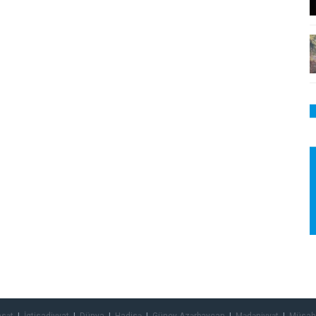
asət
İqtisadiyyat
Dünya
Hadisə
Güney Azərbaycan
Mədəniyyət
Müsah