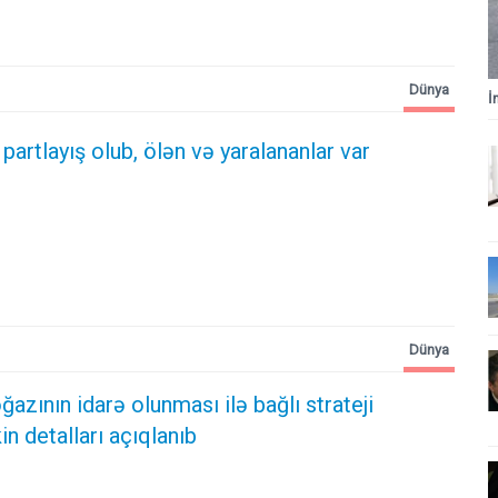
Dünya
İ
rtlayış olub, ölən və yaralananlar var
Dünya
zının idarə olunması ilə bağlı strateji
kin detalları açıqlanıb