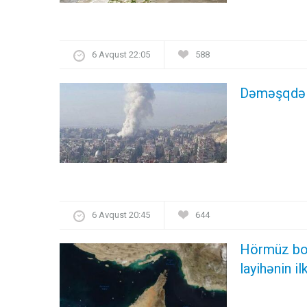
6 Avqust 22:05
588
Dəməşqdə pa
6 Avqust 20:45
644
Hörmüz boğa
layihənin il