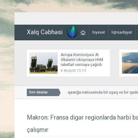
Xalq Cəbhəsi
Siyasət
İqtisadiyyat
Avropa Komissiyası Aİ
ölkələrini Ukraynaya HHM
raketləri verməyə çağırıb
6 Avqust 15:13
Smolenskdə güclü qasırğa nəticəsində bir uşaq və bir qadın h
Son dəqiqə
Makron: Fransa digər regionlarda hərbi b
çalışmır