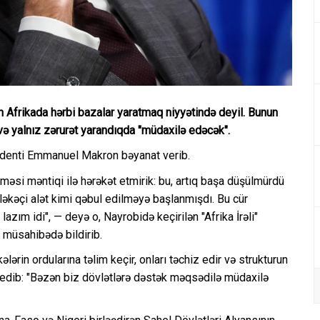
n Afrikada hərbi bazalar yaratmaq niyyətində deyil. Bunun
r və yalnız zərurət yarandıqda "müdaxilə edəcək".
zidenti Emmanuel Makron bəyanat verib.
lməsi məntiqi ilə hərəkət etmirik: bu, artıq başa düşülmürdü
əkəçi alət kimi qəbul edilməyə başlanmışdı. Bu cür
zım idi", — deyə o, Nayrobidə keçirilən "Afrika İrəli"
 müsahibədə bildirib.
lərin ordularına təlim keçir, onları təchiz edir və strukturun
d edib: "Bəzən biz dövlətlərə dəstək məqsədilə müdaxilə