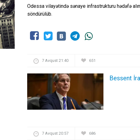
Odessa vilayətində sənaye infrastrukturu hədəfə alın
söndürülüb.
7 Avqust 21:40
651
Bessent İra
7 Avqust 20:57
686