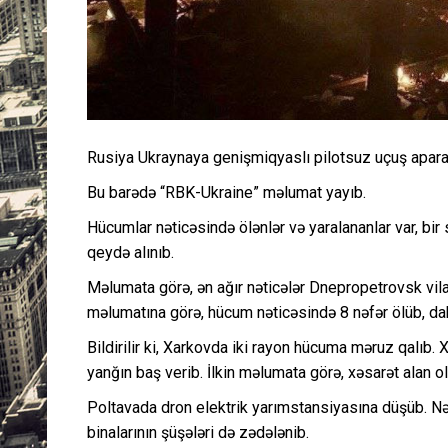
Rusiya Ukraynaya genişmiqyaslı pilotsuz uçuş aparatl
Bu barədə “RBK-Ukraine” məlumat yayıb.
Hücumlar nəticəsində ölənlər və yaralananlar var, bir 
qeydə alınıb.
Məlumata görə, ən ağır nəticələr Dnepropetrovsk vila
məlumatına görə, hücum nəticəsində 8 nəfər ölüb, dah
Bildirilir ki, Xarkovda iki rayon hücuma məruz qalıb
yanğın baş verib. İlkin məlumata görə, xəsarət alan o
Poltavada dron elektrik yarımstansiyasına düşüb. Nə
binalarının şüşələri də zədələnib.