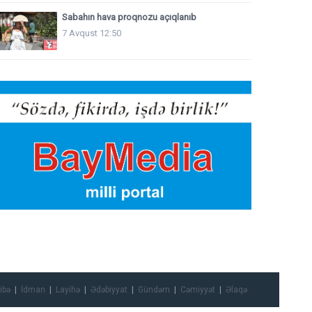
Sabahın hava proqnozu açıqlanıb
7 Avqust 12:50
ibə
İdman
Layihə
Ədəbiyyat
Gündəm
Cəmiyyət
Əlaqə