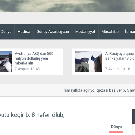
Dünya
Hadisə
Güney Azərbaycan
Mədəniyyət
Müsahibə
İdma
Avstraliya ABŞ-dən 500
Aİ Rusiyaya qarşı 
milyon dollarlıq yeni
sanksiyalar tətbiq
raketlər alır
7 Avqust 13:48
7 Avqust 13:18
İsmayıllıda ağır yol qəzası baş verib, 5 nəfər 
ta keçirib: 8 nəfər ölüb,
Dünya