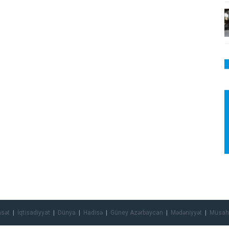
asət
İqtisadiyyat
Dünya
Hadisə
Güney Azərbaycan
Mədəniyyət
Müsah