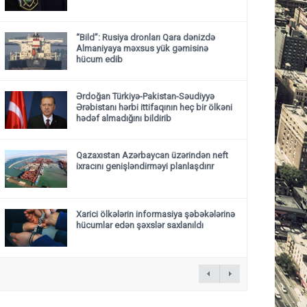
“Bild”: Rusiya dronları Qara dənizdə
Almaniyaya məxsus yük gəmisinə
hücum edib
Ərdoğan Türkiyə-Pakistan-Səudiyyə
Ərəbistanı hərbi ittifaqının heç bir ölkəni
hədəf almadığını bildirib
Qazaxıstan Azərbaycan üzərindən neft
ixracını genişləndirməyi planlaşdırır
Xarici ölkələrin informasiya şəbəkələrinə
hücumlar edən şəxslər saxlanıldı