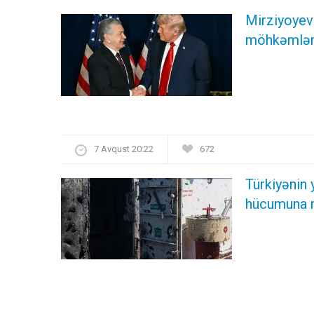
Mirziyoyev 
möhkəmlənd
7 Avqust 20:22
672
Türkiyənin
hücumuna 