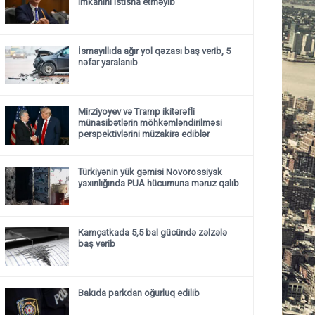
imkanını istisna etməyib
İsmayıllıda ağır yol qəzası baş verib, 5
nəfər yaralanıb
Mirziyoyev və Tramp ikitərəfli
münasibətlərin möhkəmləndirilməsi
perspektivlərini müzakirə ediblər
Türkiyənin yük gəmisi Novorossiysk
yaxınlığında PUA hücumuna məruz qalıb
Kamçatkada 5,5 bal gücündə zəlzələ
baş verib
Bakıda parkdan oğurluq edilib