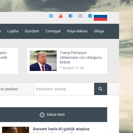
n
Layihə
Gündəm
Cəmiyyət
Peşə etikası
Əlaqə
yeni
Tramp Pentaqon
 edib
rəhbərindən razı olduğunu
bildirib
7 Avqust 11:56
yaralanıb
Mirziyoyev və Tramp ikitərə
ediblər
Xəbər lenti
Bessent İranla 60 günlük atəşkəs