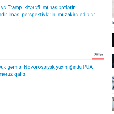
və Tramp ikitərəfli münasibətlərin
irilməsi perspektivlərini müzakirə ediblər
İ
Dünya
 yük gəmisi Novorossiysk yaxınlığında PUA
məruz qalıb