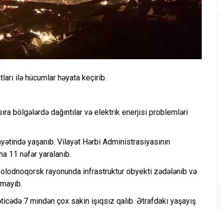
arı ilə hücumlar həyata keçirib.
sıra bölgələrdə dağıntılar və elektrik enerjisi problemləri
yətində yaşanıb. Vilayət Hərbi Administrasiyasının
a 11 nəfər yaralanıb.
. Xolodnoqorsk rayonunda infrastruktur obyekti zədələnib və
lmayıb.
ticədə 7 mindən çox sakin işıqsız qalıb. Ətrafdakı yaşayış