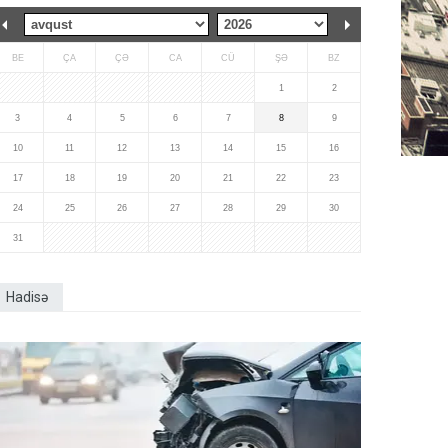
BE
ÇA
ÇƏ
CA
CÜ
ŞƏ
BZ
1
2
3
4
5
6
7
8
9
10
11
12
13
14
15
16
17
18
19
20
21
22
23
24
25
26
27
28
29
30
31
Hadisə