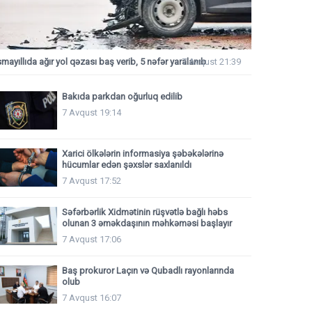
smayıllıda ağır yol qəzası baş verib, 5 nəfər yaralanıb
7 Avqust 21:39
Bakıda parkdan oğurluq edilib
7 Avqust 19:14
Xarici ölkələrin informasiya şəbəkələrinə
hücumlar edən şəxslər saxlanıldı
7 Avqust 17:52
Səfərbərlik Xidmətinin rüşvətlə bağlı həbs
olunan 3 əməkdaşının məhkəməsi başlayır
7 Avqust 17:06
Baş prokuror Laçın və Qubadlı rayonlarında
olub
7 Avqust 16:07