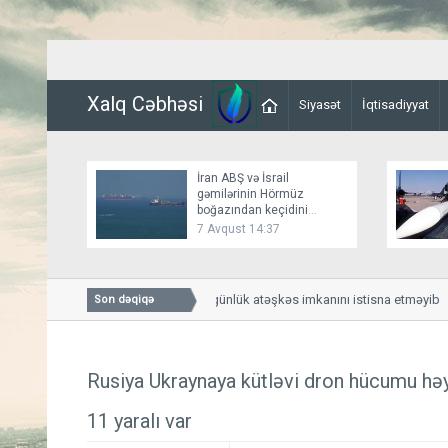
Xalq Cəbhəsi
Siyasət
İqtisadiyyat
İran ABŞ və İsrail
gəmilərinin Hörmüz
boğazından keçidini
bağlayır
7 Avqust 14:37
Bessent İranla 60 günlük atəşkəs imkanını istisna etməyib
Son dəqiqə
Rusiya Ukraynaya kütləvi dron hücumu həya
11 yaralı var