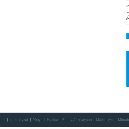
asət
İqtisadiyyat
Dünya
Hadisə
Güney Azərbaycan
Mədəniyyət
Müsah