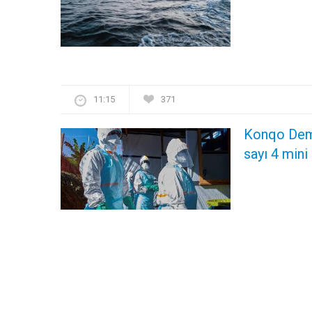
11:15
371
Konqo Demo
sayı 4 mini