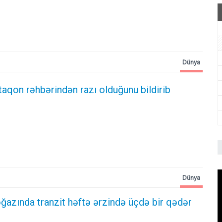
Dünya
aqon rəhbərindən razı olduğunu bildirib
Dünya
azında tranzit həftə ərzində üçdə bir qədər