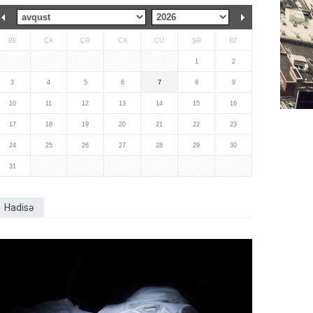
BE
ÇA
ÇƏ
CA
CÜ
ŞƏ
BZ
1
2
3
4
5
6
7
8
9
10
11
12
13
14
15
16
17
18
19
20
21
22
23
24
25
26
27
28
29
30
31
Hadisə