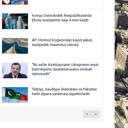
Konqo Demokratik Respublikasında
Ebola xəstələrinin sayı 4 mini keçib
AP: Hörmüz boğazından keçid yekun
sazişədək rüsumsuz olacaq
“Bu səfər Azərbaycanın Ukraynanın ərazi
bütövlüyünü dəstəkləməsinə növbəti
nümunədir”
Türkiyə, Səudiyyə Ərəbistanı və Pakistan
hərbi alyans yaratmaq niyyətindədir