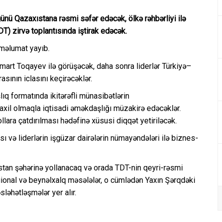
nü Qazaxıstana rəsmi səfər edəcək, ölkə rəhbərliyi ilə
DT) zirvə toplantısında iştirak edəcək.
 məlumat yayıb.
rt Toqayev ilə görüşəcək, daha sonra liderlər Türkiyə–
sının iclasını keçirəcəklər.
aşlıq formatında ikitərəfli münasibətlərin
daxil olmaqla iqtisadi əməkdaşlığı müzakirə edəcəklər.
llara çatdırılması hədəfinə xüsusi diqqət yetiriləcək.
ı və liderlərin işgüzar dairələrin nümayəndələri ilə biznes-
stan şəhərinə yollanacaq və orada TDT-nin qeyri-rəsmi
ional və beynəlxalq məsələlər, o cümlədən Yaxın Şərqdəki
əsləhətləşmələr yer alır.