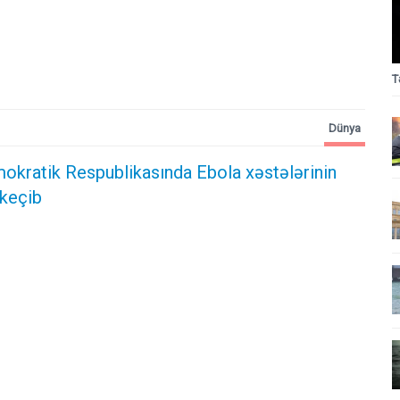
T
Dünya
kratik Respublikasında Ebola xəstələrinin
 keçib