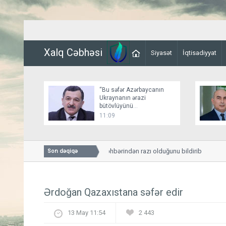
Xalq Cəbhəsi
Siyasət
İqtisadiyyat
“Bu səfər Azərbaycanın
Ukraynanın ərazi
bütövlüyünü
dəstəkləməsinə növbəti
11:09
nümunədir”
Tramp Pentaqon rəhbərindən razı olduğunu bildirib
Son dəqiqə
Ərdoğan Qazaxıstana səfər edir
13 May 11:54
2 443