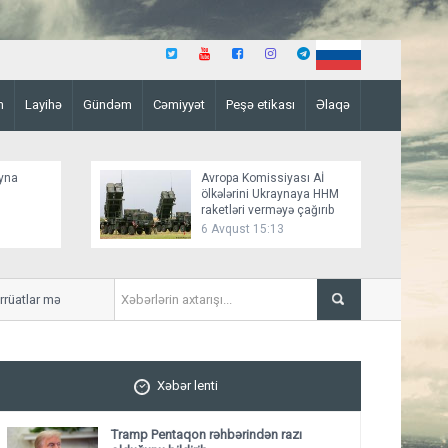
n
Layihə
Gündəm
Cəmiyyət
Peşə etikası
Əlaqə
ayna
Avropa Komissiyası Aİ
ölkələrini Ukraynaya HHM
raketləri verməyə çağırıb
6 Avqust 15:13
rüatlar məlum olub
Bakının mərkəzində obyekt
Xəbər lenti
Tramp Pentaqon rəhbərindən razı