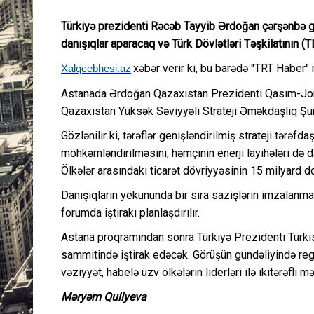
Türkiyə prezidenti Rəcəb Tayyib Ərdoğan çərşənbə gü
danışıqlar aparacaq və Türk Dövlətləri Təşkilatının (T
xəbər verir ki, bu barədə "TRT Haber"
Xalqcebhesi.az
Astanada Ərdoğan Qazaxıstan Prezidenti Qasım-Joma
Qazaxıstan Yüksək Səviyyəli Strateji Əməkdaşlıq Şura
Gözlənilir ki, tərəflər genişləndirilmiş strateji tərəfd
möhkəmləndirilməsini, həmçinin enerji layihələri də 
Ölkələr arasındakı ticarət dövriyyəsinin 15 milyard do
Danışıqların yekununda bir sıra sazişlərin imzalanmas
forumda iştirakı planlaşdırılır.
Astana proqramından sonra Türkiyə Prezidenti Türki
sammitində iştirak edəcək. Görüşün gündəliyində reg
vəziyyət, habelə üzv ölkələrin liderləri ilə ikitərəfli m
Məryəm Quliyeva