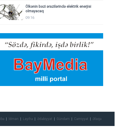
Ölkənin bəzi ərazilərində elektrik enerjisi
olmayacaq
09:16
ibə
İdman
Layihə
Ədəbiyyat
Gündəm
Cəmiyyət
Əlaqə