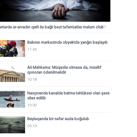
ərtərdə ər-arvadın qətli ilə bağlı bəzi təfərrüatlar məlum olub
11:47
Bakının mərkəzində obyektdə yanğın başlayıb
11:45
Ali Məhkəmə: Müqavilə olmasa da, müəllif
qonorarı ödənilməlidir
10:18
Naxçıvanda kanalda batma təhlükəsi olan şəxs
xilas edilib
10:00
Beyləqanda bir nəfər suda boğulub
09:19