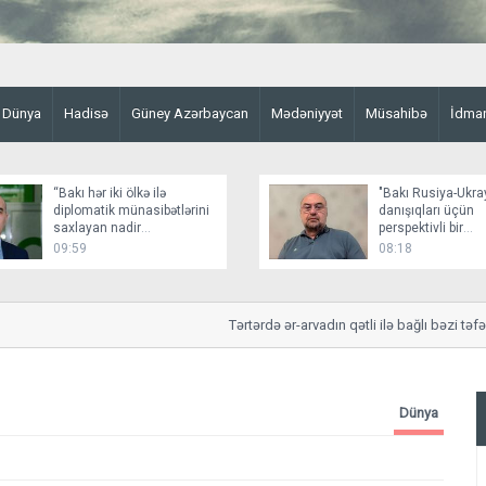
Dünya
Hadisə
Güney Azərbaycan
Mədəniyyət
Müsahibə
İdma
“Bakı hər iki ölkə ilə
"Bakı Rusiya-Ukr
diplomatik münasibətlərini
danışıqları üçün
saxlayan nadir
perspektivli bir
dövlətlərdəndir”
platformadır"
09:59
08:18
Tərtərdə ər-arvadın qətli ilə bağlı bəzi təfər
Dünya