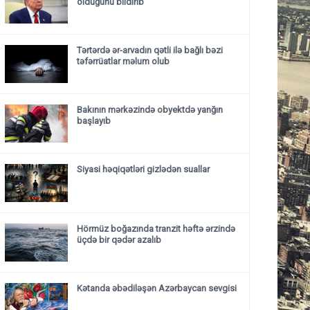
olduğunu bildirib
Tərtərdə ər-arvadın qətli ilə bağlı bəzi
təfərrüatlar məlum olub
Bakının mərkəzində obyektdə yanğın
başlayıb
Siyasi həqiqətləri gizlədən suallar
Hörmüz boğazında tranzit həftə ərzində
üçdə bir qədər azalıb
Kətanda əbədiləşən Azərbaycan sevgisi