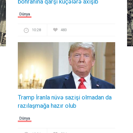
böhranına qarşı küçələrə axışıb
Dünya
10:28
483
Tramp İranla nüvə sazişi olmadan da
razılaşmağa hazır olub
Dünya