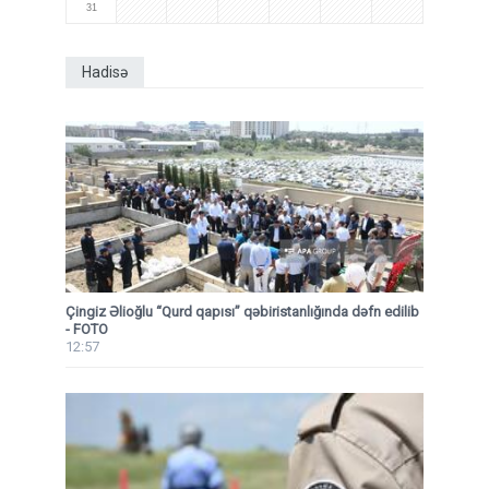
31
Hadisə
Çingiz Əlioğlu “Qurd qapısı” qəbiristanlığında dəfn edilib
- FOTO
12:57