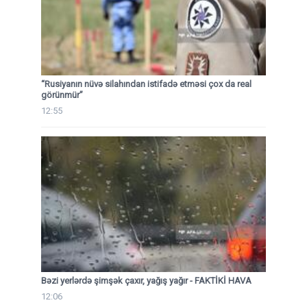
“Rusiyanın nüvə silahından istifadə etməsi çox da real
görünmür”
12:55
Bəzi yerlərdə şimşək çaxır, yağış yağır - FAKTİKİ HAVA
12:06