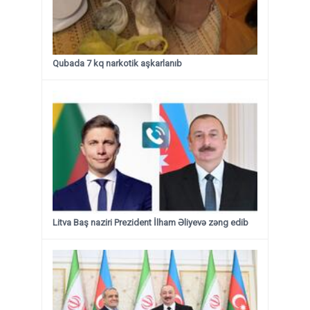
Qubada 7 kq narkotik aşkarlanıb
Litva Baş naziri Prezident İlham Əliyevə zəng edib