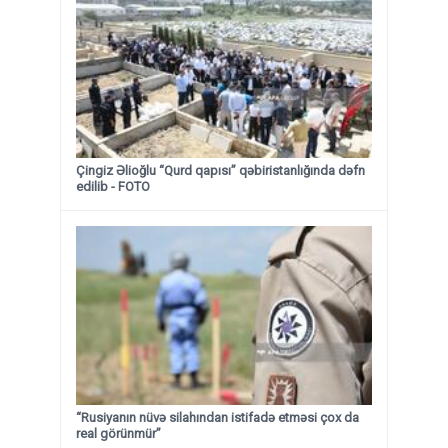
Çingiz Əlioğlu “Qurd qapısı” qəbiristanlığında dəfn
edilib
- FOTO
“Rusiyanın nüvə silahından istifadə etməsi çox da
real görünmür”