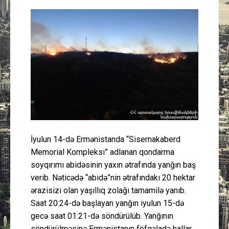
Güney Azərbaycan
Mədəniyyət
Müsahibə
İdman
Layihə
İyulun 14-də Ermənistanda “Sisernakaberd
Gündəm
Memorial Kompleksi” adlanan qondarma
soyqırımı abidəsinin yaxın ətrafında yanğın baş
Cəmiyyət
verib. Nəticədə “abidə”nin ətrafındakı 20 hektar
ərazisizi olan yaşıllıq zolağı tamamilə yanıb.
Peşə etikası
Saat 20:24-də başlayan yanğın iyulun 15-də
gecə saat 01:21-də söndürülüb. Yanğının
Əlaqə
söndürülməsinə Ermənistanın föfqəladə hallar