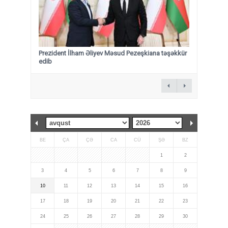
Prezident İlham Əliyev Məsud Pezeşkiana təşəkkür
edib
BE
ÇA
ÇƏ
CA
CÜ
ŞƏ
BZ
1
2
3
4
5
6
7
8
9
10
11
12
13
14
15
16
17
18
19
20
21
22
23
24
25
26
27
28
29
30