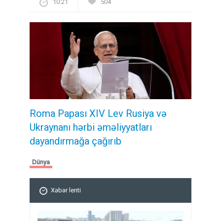
10:21
504
Roma Papası XIV Lev Rusiya və
Ukraynanı hərbi əməliyyatları
dayandırmağa çağırıb
Dünya
Xəbər lenti