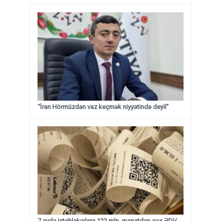
“İran Hörmüzdən vaz keçmək niyyətində deyil”
7 ayda istehlakçılara 122 mln. manatdan çox ƏDV