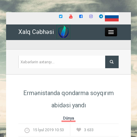
Xalq Cəbhəsi
Close
Siyasət
Ermənistanda qondarma soyqırım
İqtisadiyyat
abidəsi yandı
Dünya
Dünya
Hadisə
15 İyul 2019 10:53
3 633