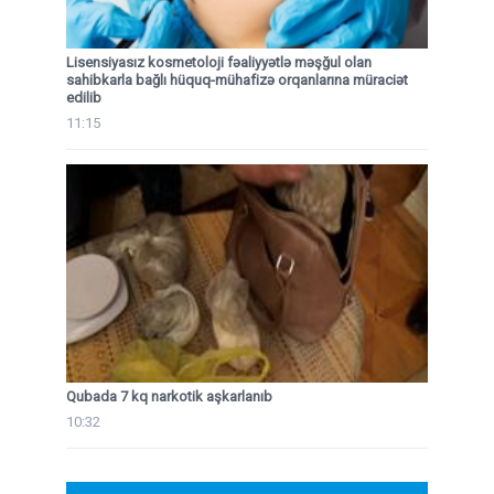
Lisensiyasız kosmetoloji fəaliyyətlə məşğul olan
sahibkarla bağlı hüquq-mühafizə orqanlarına müraciət
edilib
11:15
Qubada 7 kq narkotik aşkarlanıb
10:32