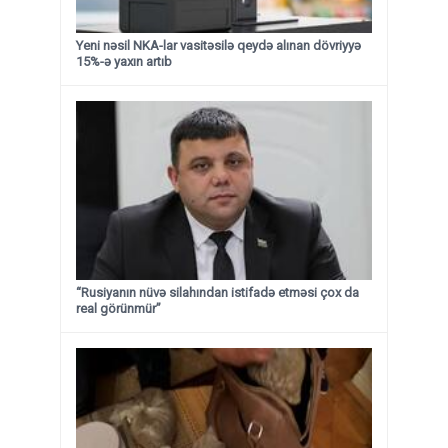
Yeni nəsil NKA-lar vasitəsilə qeydə alınan dövriyyə
15%-ə yaxın artıb
“Rusiyanın nüvə silahından istifadə etməsi çox da
real görünmür”