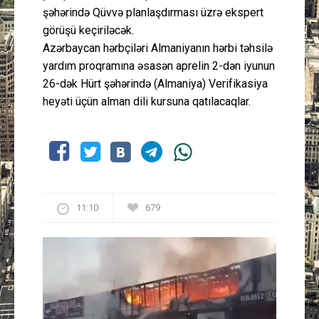
şəhərində Qüvvə planlaşdırması üzrə ekspert
görüşü keçiriləcək.
Azərbaycan hərbçiləri Almaniyanın hərbi təhsilə
yardım proqramına əsasən aprelin 2-dən iyunun
26-dək Hürt şəhərində (Almaniya) Verifikasiya
heyəti üçün alman dili kursuna qatılacaqlar.
11:10
679