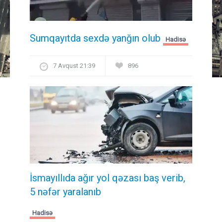
Sumqayıtda sexdə yanğın olub
Hadisə
7 Avqust 21:39
896
İsmayıllıda ağır yol qəzası baş verib,
5 nəfər yaralanıb
Hadisə