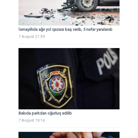
İsmayıllıda ağır yol qəzası baş verib, 5 nəfər yaralanıb
7 Avqust 21:39
Bakıda parkdan oğurluq edilib
7 Avqust 19:14