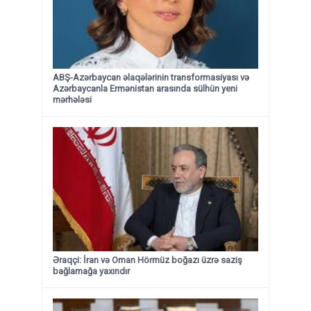
ABŞ-Azərbaycan əlaqələrinin transformasiyası və
Azərbaycanla Ermənistan arasında sülhün yeni
mərhələsi
Əraqçi: İran və Oman Hörmüz boğazı üzrə saziş
bağlamağa yaxındır