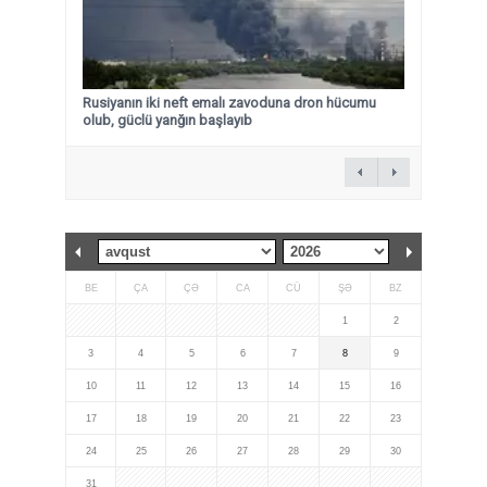
Rusiyanın iki neft emalı zavoduna dron hücumu
olub, güclü yanğın başlayıb
BE
ÇA
ÇƏ
CA
CÜ
ŞƏ
BZ
1
2
3
4
5
6
7
8
9
10
11
12
13
14
15
16
17
18
19
20
21
22
23
24
25
26
27
28
29
30
31