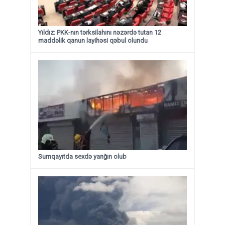
Yıldız: PKK-nın tərksilahını nəzərdə tutan 12
maddəlik qanun layihəsi qəbul olundu ​​​​​​​
Sumqayıtda sexdə yanğın olub