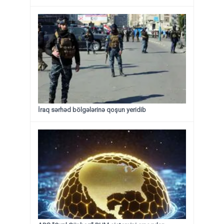
İraq sərhəd bölgələrinə qoşun yeridib