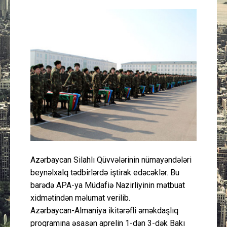
Güney Azərbaycan
Mədəniyyət
Müsahibə
İdman
Layihə
Gündəm
Azərbaycan Silahlı Qüvvələrinin nümayəndələri
Cəmiyyət
beynəlxalq tədbirlərdə iştirak edəcəklər. Bu
barədə APA-ya Müdafiə Nazirliyinin mətbuat
Peşə etikası
xidmətindən məlumat verilib.
Azərbaycan-Almaniya ikitərəfli əməkdaşlıq
Əlaqə
proqramına əsasən aprelin 1-dən 3-dək Bakı