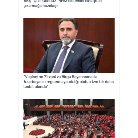
ABŞ "Qızıl Günbəz" RHM sistemini sınaqdan
çıxarmağa hazırlaşır
“Vaşinqton Zirvəsi və Birgə Bəyannamə ilə
Azərbayanın regionda yaratdığı status-kvo bir daha
təsbit olundu”