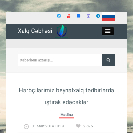
Xalq Cəbhəsi
Close
Siyasət
Hərbçilərimiz beynəlxalq tədbirlərdə
İqtisadiyyat
iştirak edəcəklər
Dünya
Hadisə
Hadisə
31 Mart 2014 18:19
2 625