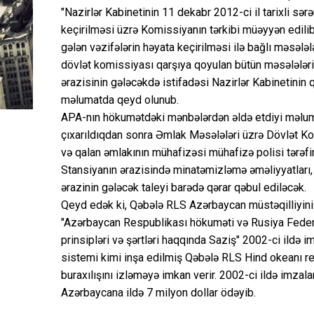
"Nazirlər Kabinetinin 11 dekabr 2012-ci il tarixli sər
keçirilməsi üzrə Komissiyanın tərkibi müəyyən edilib 
gələn vəzifələrin həyata keçirilməsi ilə bağlı məsələl
dövlət komissiyası qarşıya qoyulan bütün məsələləri
ərazisinin gələcəkdə istifadəsi Nazirlər Kabinetinin 
məlumatda qeyd olunub.
APA-nın hökumətdəki mənbələrdən əldə etdiyi məlum
çıxarıldıqdan sonra Əmlak Məsələləri üzrə Dövlət Kom
və qalan əmlakının mühafizəsi mühafizə polisi tərəfin
Stansiyanın ərazisində minatəmizləmə əməliyyatları,
ərazinin gələcək taleyi barədə qərar qəbul ediləcək.
Qeyd edək ki, Qəbələ RLS Azərbaycan müstəqilliyini 
"Azərbaycan Respublikası hökuməti və Rusiya Federa
prinsipləri və şərtləri haqqında Saziş" 2002-ci ildə 
sistemi kimi inşa edilmiş Qəbələ RLS Hind okeanı reg
buraxılışını izləməyə imkan verir. 2002-ci ildə imza
Azərbaycana ildə 7 milyon dollar ödəyib.