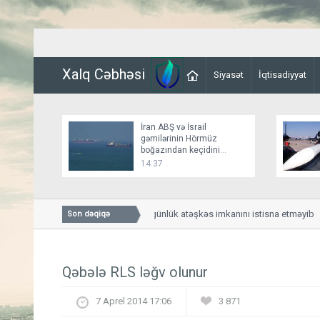
Xalq Cəbhəsi
Siyasət
İqtisadiyyat
İran ABŞ və İsrail
gəmilərinin Hörmüz
boğazından keçidini
bağlayır
14:37
Bessent İranla 60 günlük atəşkəs imkanını istisna etməyib
Son dəqiqə
Qəbələ RLS ləğv olunur
7 Aprel 2014 17:06
3 871