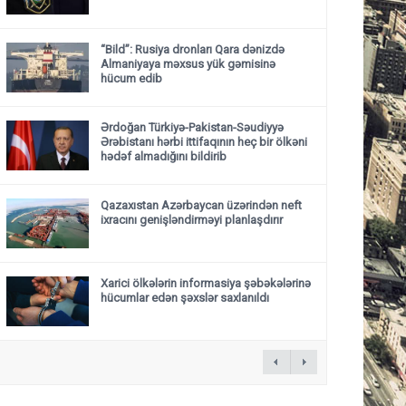
“Bild”: Rusiya dronları Qara dənizdə
Almaniyaya məxsus yük gəmisinə
hücum edib
Ərdoğan Türkiyə-Pakistan-Səudiyyə
Ərəbistanı hərbi ittifaqının heç bir ölkəni
hədəf almadığını bildirib
Qazaxıstan Azərbaycan üzərindən neft
ixracını genişləndirməyi planlaşdırır
Xarici ölkələrin informasiya şəbəkələrinə
hücumlar edən şəxslər saxlanıldı