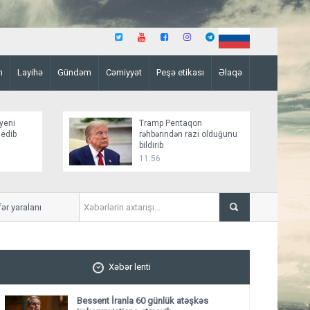
n
Layihə
Gündəm
Cəmiyyət
Peşə etikası
Əlaqə
yeni
Tramp Pentaqon
 edib
rəhbərindən razı olduğunu
bildirib
11:56
yaralanıb
Mirziyoyev və Tramp ikitərə
ediblər
Xəbər lenti
Bessent İranla 60 günlük atəşkəs