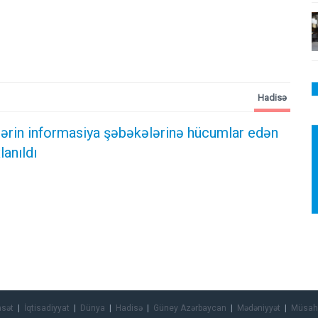
Hadisə
ələrin informasiya şəbəkələrinə hücumlar edən
lanıldı
asət
İqtisadiyyat
Dünya
Hadisə
Güney Azərbaycan
Mədəniyyət
Müsah