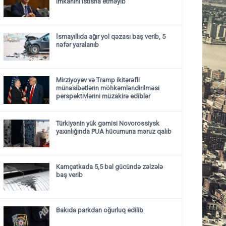
imkanını istisna etməyib
İsmayıllıda ağır yol qəzası baş verib, 5
nəfər yaralanıb
Mirziyoyev və Tramp ikitərəfli
münasibətlərin möhkəmləndirilməsi
perspektivlərini müzakirə ediblər
Türkiyənin yük gəmisi Novorossiysk
yaxınlığında PUA hücumuna məruz qalıb
Kamçatkada 5,5 bal gücündə zəlzələ
baş verib
Bakıda parkdan oğurluq edilib