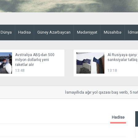
Dünya
Hadisə
Güney Azərbaycan
Mədəniyyət
Müsahibə
İdma
Avstraliya ABŞ-dən 500
Aİ Rusiyaya qarşı 
milyon dollarlıq yeni
sanksiyalar tətbiq
raketlər alır
13:48
13:18
İsmayıllıda ağır yol qəzası baş verib, 5 nəfər 
Hadisə