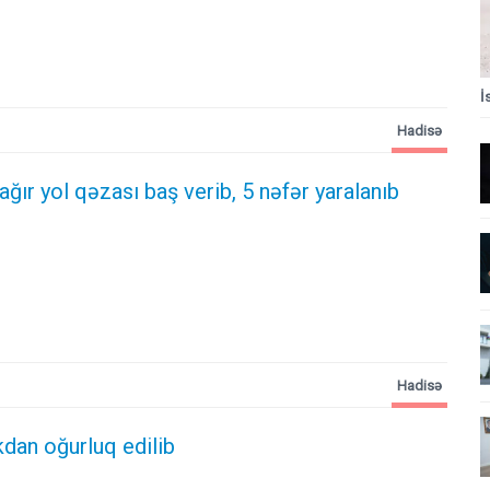
İ
Hadisə
 ağır yol qəzası baş verib, 5 nəfər yaralanıb
Hadisə
kdan oğurluq edilib