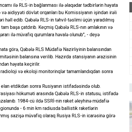
əncamı ilə RLS-in bağlanması ilə əlaqədar tədbirlərin həyata
və aidiyyəti dövlət orqanları bu Komissiyanın işindən irəli
əri həll edib. Qəbələ RLS-in təhvil-təslimi üçün yaradılmış
 tam başa çatdırıb. Keçmiş Qəbələ RLS-nın əmlakının və
qərarı ilə müvafiq qurumlara həvalə olunub", - deyə
ata görə, Qəbələ RLS Müdafiə Nazirliyinin balansından
itəsinin balansına verilib. Hazırda stansiyanın ərazisinin
dən həyata keçirilir.
 radioloji və ekoloji monitorinqlər tamamlandıqdan sonra
elan etdikdən sonra Rusiyanın istifadəsində olub.
siyası hökuməti arasında Qəbələ RLS-in statusu, istifadə
imzalanıb. 1984-cü ildə SSRİ-nin raket əleyhinə müdafiə
ionunda - 6 min km radiusda ballistik raketlərin
lanmış sazişə müvafiq olaraq Rusiya RLS-in icarəsinə görə