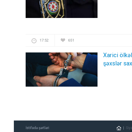
17:52
651
Xarici ölk
şəxslər sax
İstifadə şərtləri
Siy