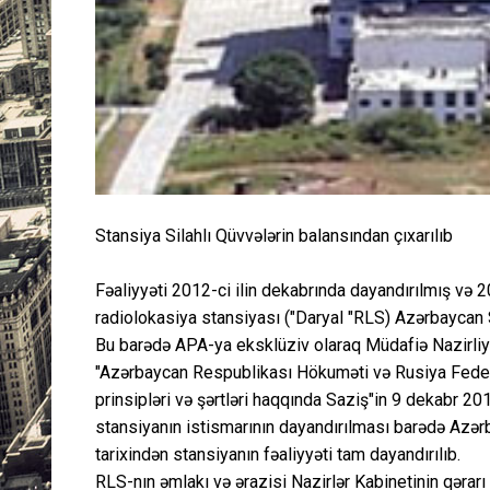
Stansiya Silahlı Qüvvələrin balansından çıxarılıb
Fəaliyyəti 2012-ci ilin dekabrında dayandırılmış və 2
radiolokasiya stansiyası ("Daryal "RLS) Azərbaycan Si
Bu barədə APA-ya eksklüziv olaraq Müdafiə Nazirliy
"Azərbaycan Respublikası Hökuməti və Rusiya Feder
prinsipləri və şərtləri haqqında Saziş"in 9 dekabr 20
stansiyanın istismarının dayandırılması barədə Azərb
tarixindən stansiyanın fəaliyyəti tam dayandırılıb.
RLS-nın əmlakı və ərazisi Nazirlər Kabinetinin qərarı