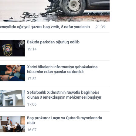
smayıllıda ağır yol qəzası baş verib, 5 nəfər yaralanıb
21:39
Bakıda parkdan oğurluq edilib
19:14
Xarici ölkələrin informasiya şəbəkələrinə
hücumlar edən şəxslər saxlanıldı
17:52
Səfərbərlik Xidmətinin rüşvətlə bağlı həbs
olunan 3 əməkdaşının məhkəməsi başlayır
17:06
Baş prokuror Laçın və Qubadlı rayonlarında
olub
16:07