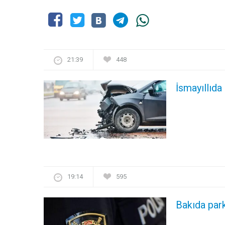
21:39
448
İsmayıllıda
19:14
595
Bakıda par