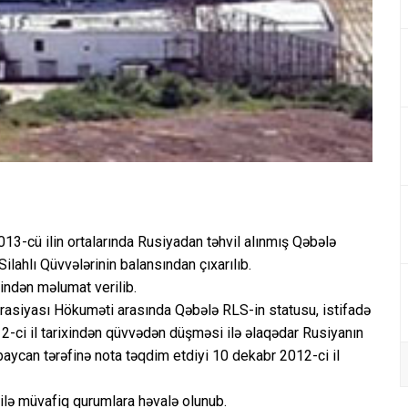
013-cü ilin ortalarında Rusiyadan təhvil alınmış Qəbələ
lahlı Qüvvələrinin balansından çıxarılıb.
indən məlumat verilib.
asiyası Hökuməti arasında Qəbələ RLS-in statusu, istifadə
12-ci il tarixindən qüvvədən düşməsi ilə əlaqədar Rusiyanın
aycan tərəfinə nota təqdim etdiyi 10 dekabr 2012-ci il
 ilə müvafiq qurumlara həvalə olunub.