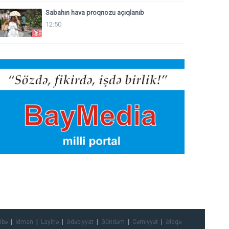
Sabahın hava proqnozu açıqlanıb
12:50
ibə
İdman
Layihə
Ədəbiyyat
Gündəm
Cəmiyyət
Əlaqə