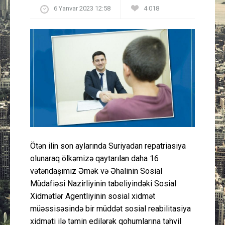
6 Yanvar 2023 12:58
4 018
Güney Azərbaycan
Mədəniyyət
Müsahibə
İdman
Layihə
Gündəm
Ötən ilin son aylarında Suriyadan repatriasiya
olunaraq ölkəmizə qaytarılan daha 16
Cəmiyyət
vətəndaşımız Əmək və Əhalinin Sosial
Müdafiəsi Nazirliyinin tabeliyindəki Sosial
Peşə etikası
Xidmətlər Agentliyinin sosial xidmət
müəssisəsində bir müddət sosial reabilitasiya
Əlaqə
xidməti ilə təmin edilərək qohumlarına təhvil