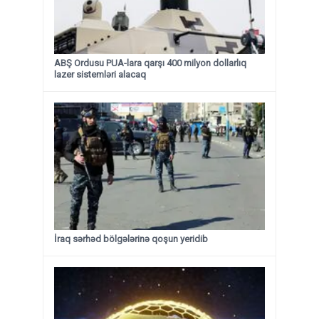
ABŞ Ordusu PUA-lara qarşı 400 milyon dollarlıq
lazer sistemləri alacaq
İraq sərhəd bölgələrinə qoşun yeridib