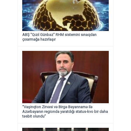
ABŞ "Qızıl Günbəz" RHM sistemini sınaqdan
çıxarmağa hazırlaşır
“Vaşinqton Zirvəsi və Birgə Bəyannamə ilə
Azərbayanın regionda yaratdığı status-kvo bir daha
təsbit olundu”