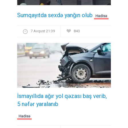
Sumqayıtda sexdə yanğın olub
Hadisə
7 Avqust 21:39
840
İsmayıllıda ağır yol qəzası baş verib,
5 nəfər yaralanıb
Hadisə