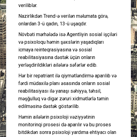
veriliblər.
Nazirlikdən Trend-ə verilən məlumata görə,
onlardan 3-ü qadın, 13-ü uşaqdır.
Növbəti mərhələdə isə Agentliyin sosial işçiləri
və psixoloqu həmin şəxslərin yaşadıqları
icmaya reinteqrasiyasına və sosial
reabilitasiyasına dəstək üçün onların
yerləşdirildikləri ailələrə səfərlər edib.
Hər bir repatriant ilə qiymətləndirmə aparılıb və
fərdi müdaxilə planı əsasında onların sosial
reabilitasiyası ilə yanaşı səhiyyə, təhsil,
məşğulluq və digər zəruri xidmətlərlə təmin
edilməsinə dəstək göstərilib.
Həmin ailələrin psixoloji vəziyyətinin
monitorinqi prosesi də aparılır və bu proses
bitdikdən sonra psixoloji yardıma ehtiyacı olan