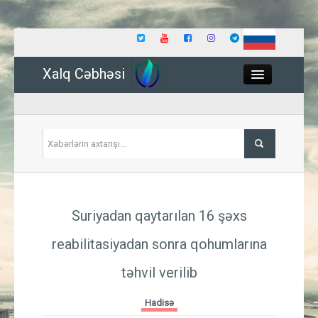
Xalq Cəbhəsi
Close
Siyasət
Suriyadan qaytarılan 16 şəxs
İqtisadiyyat
reabilitasiyadan sonra qohumlarına
Dünya
təhvil verilib
Hadisə
Hadisə