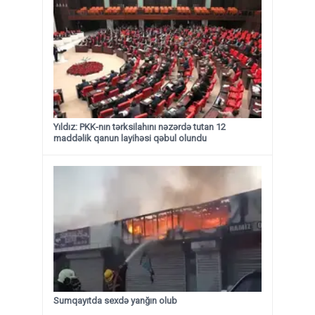
Yıldız: PKK-nın tərksilahını nəzərdə tutan 12
maddəlik qanun layihəsi qəbul olundu ​​​​​​​
Sumqayıtda sexdə yanğın olub