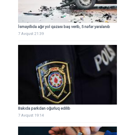
İsmayıllıda ağır yol qəzası baş verib, 5 nəfər yaralanıb
7 Avqust 21:39
Bakıda parkdan oğurluq edilib
7 Avqust 19:14