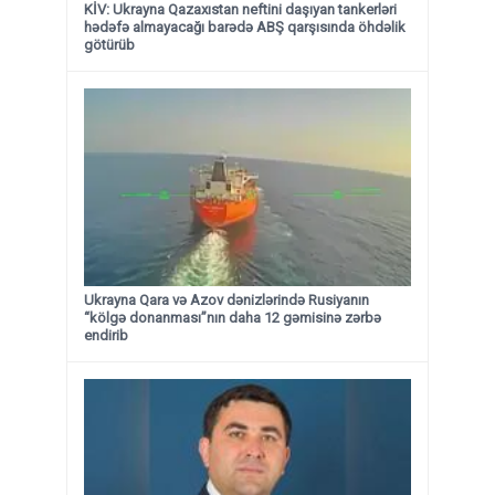
KİV: Ukrayna Qazaxıstan neftini daşıyan tankerləri
hədəfə almayacağı barədə ABŞ qarşısında öhdəlik
götürüb
Ukrayna Qara və Azov dənizlərində Rusiyanın
“kölgə donanması”nın daha 12 gəmisinə zərbə
endirib