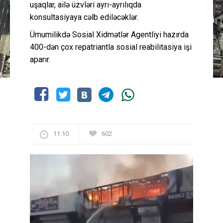
uşaqlar, ailə üzvləri ayrı-ayrılıqda
konsultasiyaya cəlb ediləcəklər.
Ümumilikdə Sosial Xidmətlər Agentliyi hazırda
400-dən çox repatriantla sosial reabilitasiya işi
aparır.
11:10
602