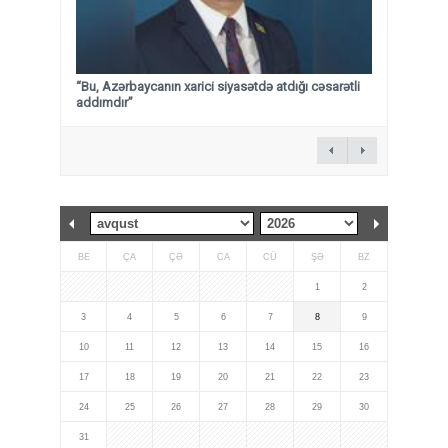
“Bu, Azərbaycanın xarici siyasətdə atdığı cəsarətli
addımdır”
BE
ÇA
ÇƏ
CA
CÜ
ŞƏ
BZ
1
2
3
4
5
6
7
8
9
10
11
12
13
14
15
16
17
18
19
20
21
22
23
24
25
26
27
28
29
30
31