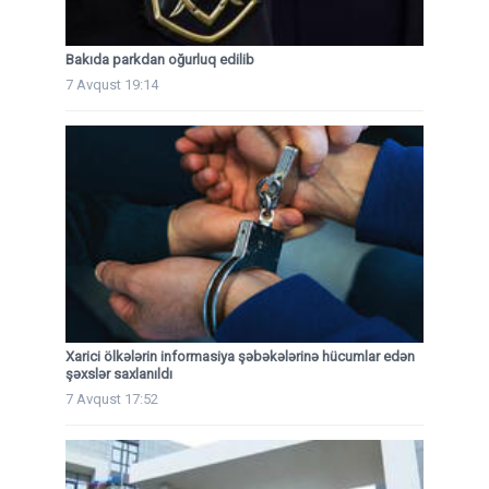
Bakıda parkdan oğurluq edilib
7 Avqust 19:14
Xarici ölkələrin informasiya şəbəkələrinə hücumlar edən
şəxslər saxlanıldı
7 Avqust 17:52