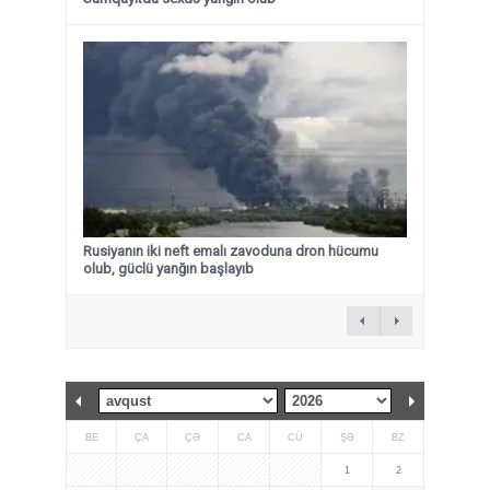
Rusiyanın iki neft emalı zavoduna dron hücumu
olub, güclü yanğın başlayıb
BE
ÇA
ÇƏ
CA
CÜ
ŞƏ
BZ
1
2