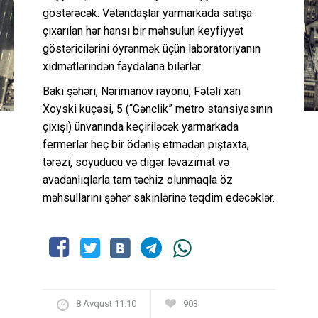
göstərəcək. Vətəndaşlar yarmarkada satışa
çıxarılan hər hansı bir məhsulun keyfiyyət
göstəricilərini öyrənmək üçün laboratoriyanın
xidmətlərindən faydalana bilərlər.
Bakı şəhəri, Nərimanov rayonu, Fətəli xan
Xoyski küçəsi, 5 (“Gənclik” metro stansiyasının
çıxışı) ünvanında keçiriləcək yarmarkada
fermerlər heç bir ödəniş etmədən piştaxta,
tərəzi, soyuducu və digər ləvazimat və
avadanlıqlarla tam təchiz olunmaqla öz
məhsullarını şəhər sakinlərinə təqdim edəcəklər.
8 Avqust 11:10
903