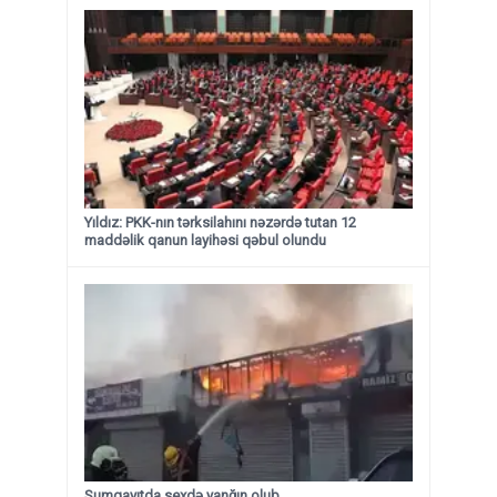
Yıldız: PKK-nın tərksilahını nəzərdə tutan 12
maddəlik qanun layihəsi qəbul olundu ​​​​​​​
Sumqayıtda sexdə yanğın olub