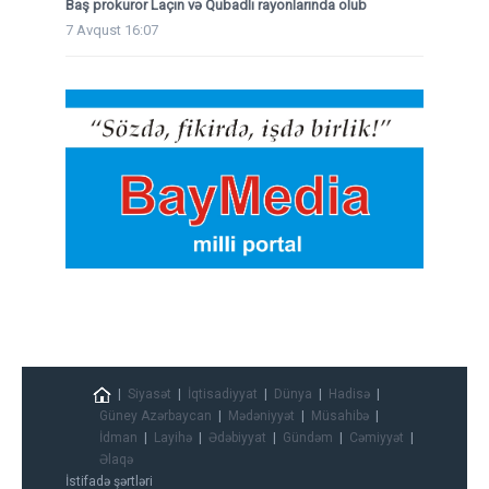
Baş prokuror Laçın və Qubadlı rayonlarında olub
7 Avqust 16:07
Siyasət
İqtisadiyyat
Dünya
Hadisə
Güney Azərbaycan
Mədəniyyət
Müsahibə
İdman
Layihə
Ədəbiyyat
Gündəm
Cəmiyyət
Əlaqə
İstifadə şərtləri