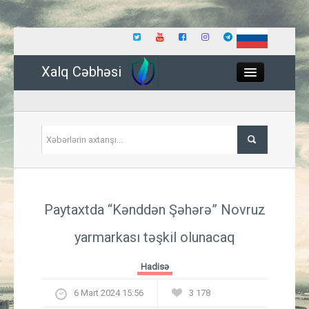
Xalq Cəbhəsi
Close
Siyasət
Paytaxtda “Kənddən Şəhərə” Novruz
İqtisadiyyat
yarmarkası təşkil olunacaq
Dünya
Hadisə
Hadisə
6 Mart 2024 15:56
3 178