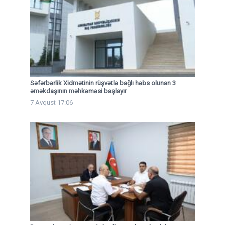
Səfərbərlik Xidmətinin rüşvətlə bağlı həbs olunan 3
əməkdaşının məhkəməsi başlayır
7 Avqust 17:06