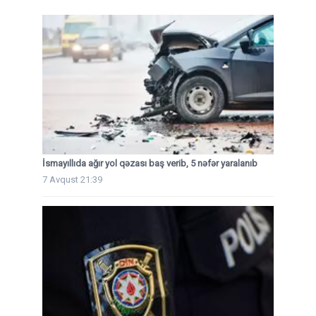
İsmayıllıda ağır yol qəzası baş verib, 5 nəfər yaralanıb
7 Avqust 21:39