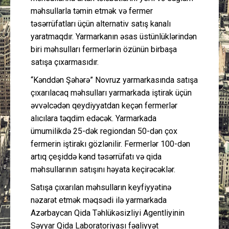
məhsullarla təmin etmək və fermer
təsərrüfatları üçün alternativ satış kanalı
yaratmaqdır. Yarmarkanın əsas üstünlüklərindən
biri məhsulları fermerlərin özünün birbaşa
satışa çıxarmasıdır.
“Kənddən Şəhərə” Novruz yarmarkasında satışa
çıxarılacaq məhsulları yarmarkada iştirak üçün
əvvəlcədən qeydiyyatdan keçən fermerlər
alıcılara təqdim edəcək. Yarmarkada
ümumilikdə 25-dək regiondan 50-dən çox
fermerin iştirakı gözlənilir. Fermerlər 100-dən
artıq çeşiddə kənd təsərrüfatı və qida
məhsullarının satışını həyata keçirəcəklər.
Satışa çıxarılan məhsulların kеyfiyyətinə
nəzarət etmək məqsədi ilə yarmarkada
Azərbaycan Qida Təhlükəsizliyi Agentliyinin
Səyyar Qida Laboratoriyası fəaliyyət