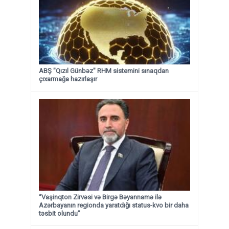
ABŞ "Qızıl Günbəz" RHM sistemini sınaqdan
çıxarmağa hazırlaşır
“Vaşinqton Zirvəsi və Birgə Bəyannamə ilə
Azərbayanın regionda yaratdığı status-kvo bir daha
təsbit olundu”