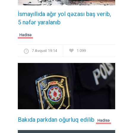
İsmayıllıda ağır yol qəzası baş verib,
5 nəfər yaralanıb
Hadisə
7 Avqust 19:14
1 099
Bakıda parkdan oğurluq edilib
Hadisə