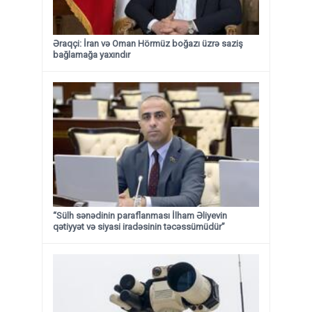
Əraqçi: İran və Oman Hörmüz boğazı üzrə saziş
bağlamağa yaxındır
“Sülh sənədinin paraflanması İlham Əliyevin
qətiyyət və siyasi iradəsinin təcəssümüdür”