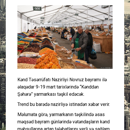
Güney Azərbaycan
Mədəniyyət
Müsahibə
İdman
Layihə
Kənd Təsərrüfatı Nazirliyi Novruz bayramı ilə
Gündəm
əlaqədar 9-19 mart tarixlərində “Kənddən
Şəhərə” yarmarkası təşkil edəcək.
Cəmiyyət
Trend bu barədə nazirliyə istinadən xəbər verir.
Peşə etikası
Məlumata görə, yarmarkanın təşkilində əsas
məqsəd bayram günlərində vətəndaşların kənd
Əlaqə
məhsullarına artan tələbatlarını yerli və sağlam