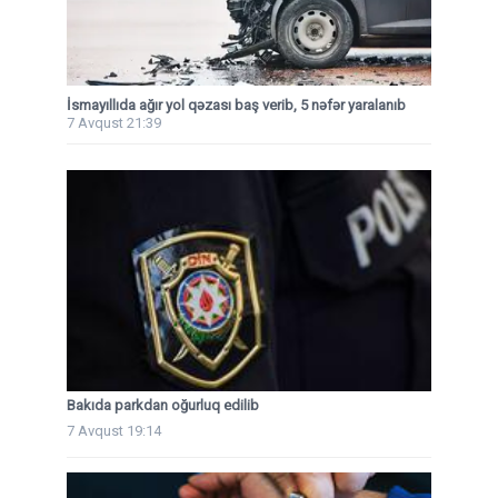
İsmayıllıda ağır yol qəzası baş verib, 5 nəfər yaralanıb
7 Avqust 21:39
Bakıda parkdan oğurluq edilib
7 Avqust 19:14