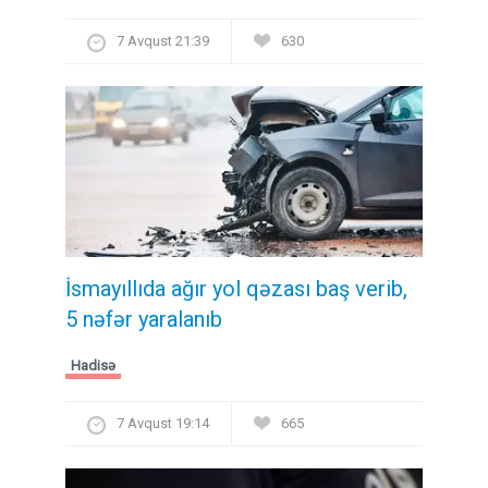
7 Avqust 21:39
630
İsmayıllıda ağır yol qəzası baş verib,
5 nəfər yaralanıb
Hadisə
7 Avqust 19:14
665