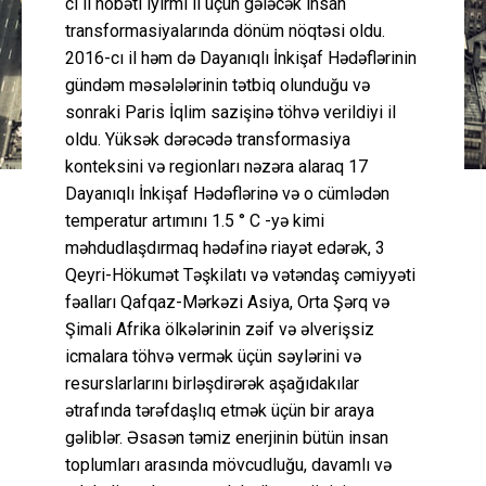
ci il nöbəti iyirmi il üçün gələcək insan
transformasiyalarında dönüm nöqtəsi oldu.
2016-cı il həm də Dayanıqlı İnkişaf Hədəflərinin
gündəm məsələlərinin tətbiq olunduğu və
sonraki Paris İqlim sazişinə töhvə verildiyi il
oldu. Yüksək dərəcədə transformasiya
konteksini və regionları nəzəra alaraq 17
Dayanıqlı İnkişaf Hədəflərinə və o cümlədən
temperatur artımını 1.5 ° C -yə kimi
məhdudlaşdırmaq hədəfinə riayət edərək, 3
Qeyri-Hökumət Təşkilatı və vətəndaş cəmiyyəti
fəalları Qafqaz-Mərkəzi Asiya, Orta Şərq və
Şimali Afrika ölkələrinin zəif və əlverişsiz
icmalara töhvə vermək üçün səylərini və
resurslarlarını birləşdirərək aşağıdakılar
ətrafında tərəfdaşlıq etmək üçün bir araya
gəliblər. Əsasən təmiz enerjinin bütün insan
toplumları arasında mövcudluğu, davamlı və