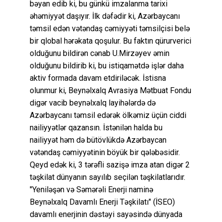
bəyan edib ki, bu günkü imzalanma tarixi
əhəmiyyət daşıyır. İlk dəfədir ki, Azərbaycanı
təmsil edən vətəndaş cəmiyyəti təmsilçisi belə
bir qlobal hərəkata qoşulur. Bu faktın qürurverici
olduğunu bildirən cənab U.Mirzəyev əmin
olduğunu bildirib ki, bu istiqamətdə işlər daha
aktiv formada davam etdiriləcək. İstisna
olunmur ki, Beynəlxalq Avrasiya Mətbuat Fondu
digər vacib beynəlxalq layihələrdə də
Azərbaycanı təmsil edərək ölkəmiz üçün ciddi
nailiyyətlər qazansın. İstənilən halda bu
nailiyyət həm də bütövlükdə Azərbaycan
vətəndaş cəmiyyətinin böyük bir qələbəsidir.
Qeyd edək ki, 3 tərəfli sazişə imza atan digər 2
təşkilat dünyanın sayılıb seçilən təşkilatlarıdır.
"Yeniləşən və Səmərəli Enerji naminə
Beynəlxalq Davamlı Enerji Təşkilatı" (İSEO)
davamlı enerjinin dəstəyi sayəsində dünyada