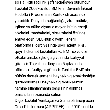
sosial -iqtisadi inkişafı hədəfləyən qurumdur.
Təşkilat 2003-cü ildə BMT-nin Davamlı İnkişaf
Hədəfləri Proqramının Konteksti əsasında
yaradılıb. Dünyada sağlamlığa, ətraf mühitə,
iqlimə və sülhə ziyanı olmayan bütün enerji
növlərini, mənbələrini, sistemlərini özündə
ehtiva edən İSEO-nun davamlı enerji
platforması çərçivəsində BMT agentlikləri,
qeyri hökumət təşkilatları və BMT üzvü olan
ölkələr əməkdaşlıq çərçivəsində fəaliyyət
göstərir. Təşkilatın dünyanın 5 qitəsində
bölmələri fəaliyyət göstərir. Təşkilat BMT-nin
sülhün dəstəklənməsi, beynəlxalq əməkdaşlığın
güxləndirilməsi, beynəlxalq təhlükəsizlik
naminə silahlanmanın qarşısının alınması
prinsiplərin əsasında çalışır.
Digər təşkilat Yeniləşən və Səmərəli Enerji üçün
Ərəb Platforması (APPFREE) isə 2010-cu ildə