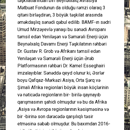
təşkilatlarından biri Beynəlxalq Avrasiya
Mətbuat Fondunun da olduğu rəmzi olaraq 3
qitəni birləşdirən, 3 böyük təşkilat arasında
əməkdaşlıq sənədi qəbul edilib. BAMF-ın sədri
Umud Mirzəyevlə yanaşı bu sənədi Avropanı
təmsil edən Yeniləşən və Səmərəli Enerji üçün
Beynəlxalq Davamı Enerji Təşkilatının rəhbəri
Dr. Gustav R. Grob və Afrikanı təmsil edən
Yeniləşən və Səmərəli Enerji üçün Ərəb
Platformasının rəhbəri Dr. Kamel Esseghairi
imzalayıblar. Sənəddə qeyd olunur ki, Əsrlər
boyu Qafqaz-Mərkəzi Asiya, Orta Şərq və
Şimali Afrika regionlari böyük insan köçlərinin
və nəticədə regionların bir- birilə qaynayıb
qarışmasının şahidi olmuşdur və bu da Afrika
,Asiya və Avropa regionlarının kəsişməsinə və
bir -birinə son dərəcədə qarşılıqlı təsir
etməsinə səbəb olmuşdur. Bu baxımdan 2016-