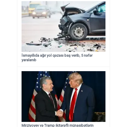
İsmayıllıda ağır yol qəzası baş verib, 5 nəfər
yaralanıb
Mirziyoyev və Tramp ikitərəfli münasibətlərin