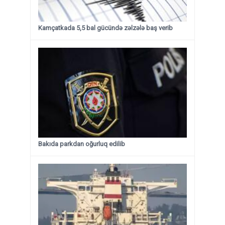
Kamçatkada 5,5 bal gücündə zəlzələ baş verib
Bakıda parkdan oğurluq edilib