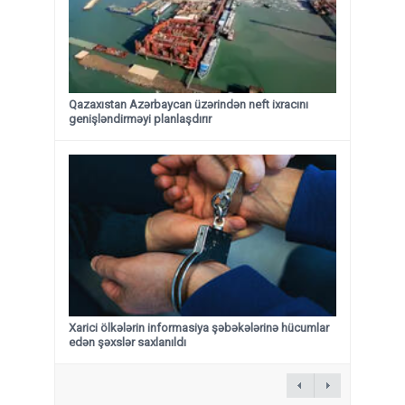
Qazaxıstan Azərbaycan üzərindən neft ixracını
genişləndirməyi planlaşdırır
Xarici ölkələrin informasiya şəbəkələrinə hücumlar
edən şəxslər saxlanıldı