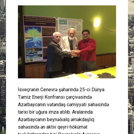
Güney Azərbaycan
Mədəniyyət
Müsahibə
İdman
Layihə
Gündəm
İsveçrənin Cenevrə şəhərində 25-ci Dünya
Təmiz Enerji Konfransı çərçivəsində
Cəmiyyət
Azərbaycanın vətəndaş cəmiyyəti sahəsində
tarixi bir uğura imza atılıb. Aralarında
Peşə etikası
Azərbaycanın beynəlxalq əməkdaşlıq
sahəsində ən aktiv qeyri-hökümət
Əlaqə