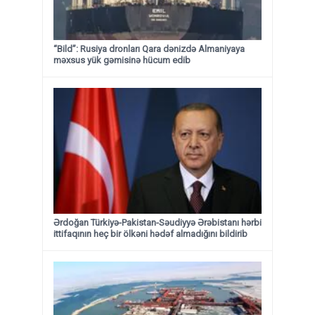
“Bild”: Rusiya dronları Qara dənizdə Almaniyaya
məxsus yük gəmisinə hücum edib
Ərdoğan Türkiyə-Pakistan-Səudiyyə Ərəbistanı hərbi
ittifaqının heç bir ölkəni hədəf almadığını bildirib