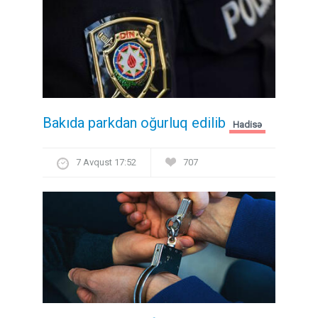
Bakıda parkdan oğurluq edilib
Hadisə
7 Avqust 17:52
707