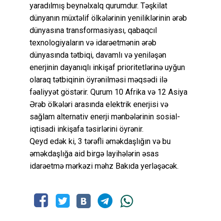
yaradılmış beynəlxalq qurumdur. Təşkilat
dünyanın müxtəlif ölkələrinin yeniliklərinin ərəb
dünyasına transformasiyası, qabaqcıl
texnologiyaların və idarəetmənin ərəb
dünyasında tətbiqi, davamlı və yeniləşən
enerjinin dayanıqlı inkişaf prioritetlərinə uyğun
olaraq tətbiqinin öyrənilməsi məqsədi ilə
fəaliyyət göstərir. Qurum 10 Afrika və 12 Asiya
Ərəb ölkələri arasında elektrik enerjisi və
sağlam alternativ enerji mənbələrinin sosial-
iqtisadi inkişafa təsirlərini öyrənir.
Qeyd edək ki, 3 tərəfli əməkdaşlığın və bu
əməkdaşlığa aid birgə layihələrin əsas
idarəetmə mərkəzi məhz Bakıda yerləşəcək.