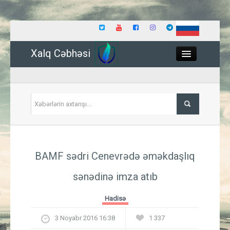
Xalq Cəbhəsi
Close
Siyasət
BAMF sədri Cenevrədə əməkdaşlıq
İqtisadiyyat
sənədinə imza atıb
Dünya
Hadisə
Hadisə
3 Noyabr 2016 16:38
1 337