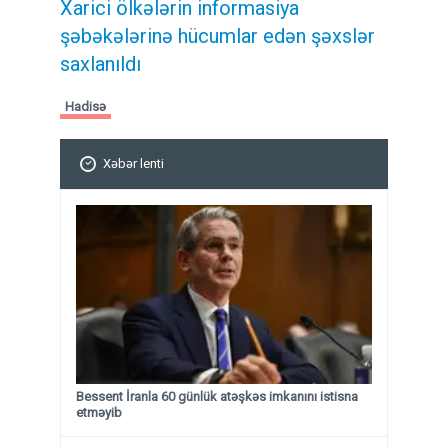
Xarici ölkələrin informasiya
şəbəkələrinə hücumlar edən şəxslər
saxlanıldı
Hadisə
Xəbər lenti
Bessent İranla 60 günlük atəşkəs imkanını istisna
etməyib