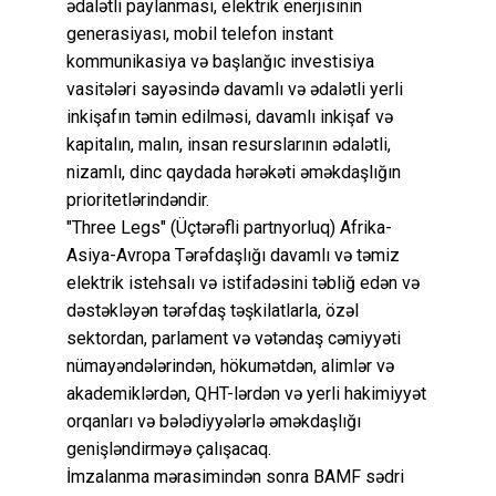
ədalətli paylanması, elektrik enerjisinin
generasiyası, mobil telefon instant
kommunikasiya və başlanğıc investisiya
vasitələri sayəsində davamlı və ədalətli yerli
inkişafın təmin edilməsi, davamlı inkişaf və
kapitalın, malın, insan resurslarının ədalətli,
nizamlı, dinc qaydada hərəkəti əməkdaşlığın
prioritetlərindəndir.
"Three Legs" (Üçtərəfli partnyorluq) Afrika-
Asiya-Avropa Tərəfdaşlığı davamlı və təmiz
elektrik istehsalı və istifadəsini təbliğ edən və
dəstəkləyən tərəfdaş təşkilatlarla, özəl
sektordan, parlament və vətəndaş cəmiyyəti
nümayəndələrindən, hökumətdən, alimlər və
akademiklərdən, QHT-lərdən və yerli hakimiyyət
orqanları və bələdiyyələrlə əməkdaşlığı
genişləndirməyə çalışacaq.
İmzalanma mərasimindən sonra BAMF sədri