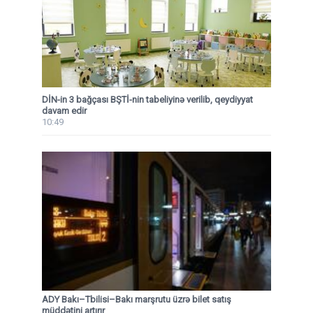
DİN-in 3 bağçası BŞTİ-nin tabeliyinə verilib, qeydiyyat
davam edir
10:49
ADY Bakı–Tbilisi–Bakı marşrutu üzrə bilet satış
müddətini artırır