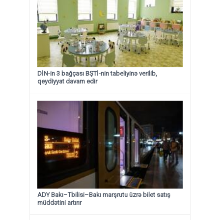
DİN-in 3 bağçası BŞTİ-nin tabeliyinə verilib,
qeydiyyat davam edir
ADY Bakı–Tbilisi–Bakı marşrutu üzrə bilet satış
müddətini artırır