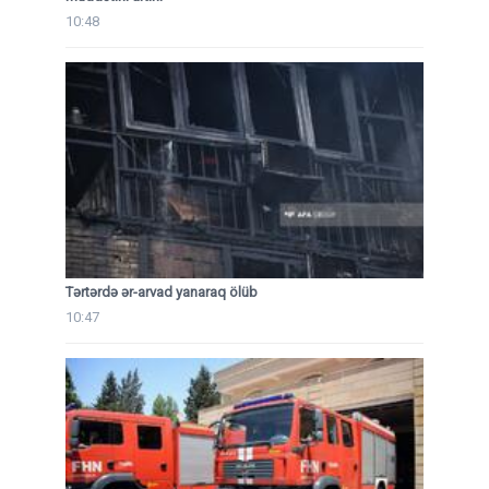
10:48
Tərtərdə ər-arvad yanaraq ölüb
10:47