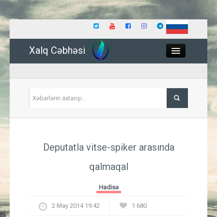
Xalq Cəbhəsi
Close
Siyasət
Deputatla vitse-spiker arasında
İqtisadiyyat
qalmaqal
Dünya
Hadisə
Hadisə
2 May 2014 19:42
1 680