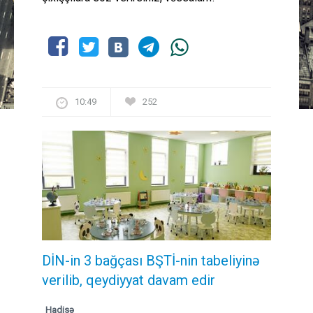
10:49
252
DİN-in 3 bağçası BŞTİ-nin tabeliyinə
verilib, qeydiyyat davam edir
Hadisə