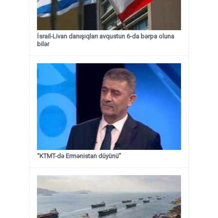
İsrail-Livan danışıqları avqustun 6-da bərpa oluna
bilər
“KTMT-də Ermənistan düyünü”