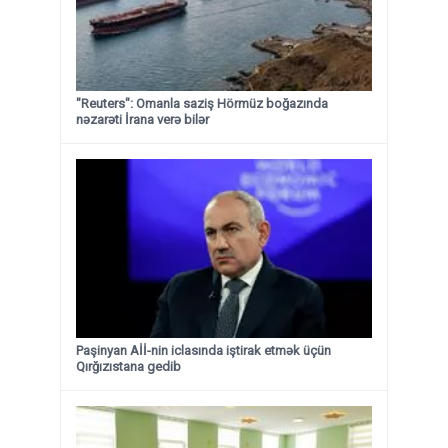
"Reuters": Omanla saziş Hörmüz boğazında
nəzarəti İrana verə bilər
Paşinyan Aİİ-nin iclasında iştirak etmək üçün
Qırğızıstana gedib