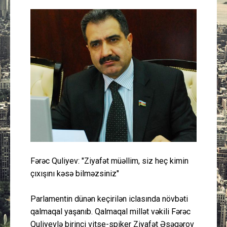
Güney Azərbaycan
Mədəniyyət
Müsahibə
İdman
Layihə
Gündəm
Fərəc Quliyev: "Ziyafət müəllim, siz heç kimin
Cəmiyyət
çıxışını kəsə bilməzsiniz"
Peşə etikası
Parlamentin dünən keçirilən iclasında növbəti
qalmaqal yaşanıb. Qalmaqal millət vəkili Fərəc
Əlaqə
Quliyevlə birinci vitse-spiker Ziyafət Əsəgərov