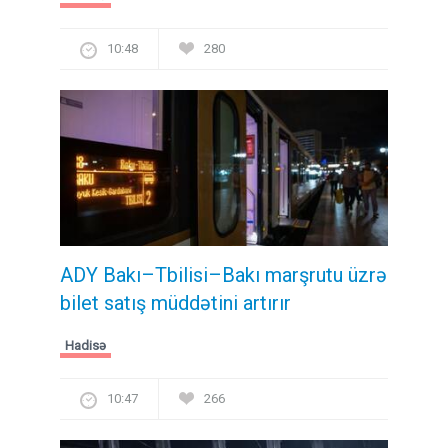
10:48
280
ADY Bakı–Tbilisi–Bakı marşrutu üzrə
bilet satış müddətini artırır
Hadisə
10:47
266