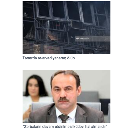
Tərtərdə ər-arvad yanaraq ölüb
"Zərbələrin davam etdirilməsi kütləvi hal almalıdır"