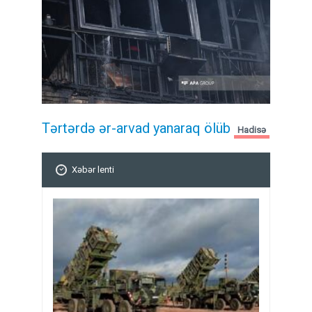
Tərtərdə ər-arvad yanaraq ölüb
Hadisə
Xəbər lenti