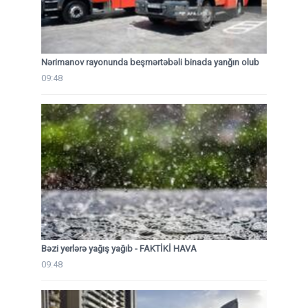
Nərimanov rayonunda beşmərtəbəli binada yanğın olub
09:48
Bəzi yerlərə yağış yağıb - FAKTİKİ HAVA
09:48