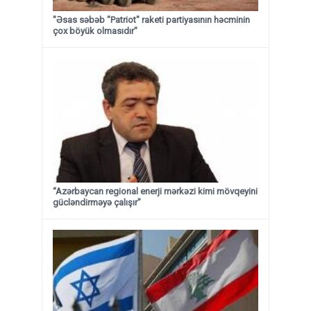
"Əsas səbəb "Patriot" raketi partiyasının həcminin
çox böyük olmasıdır"
“Azərbaycan regional enerji mərkəzi kimi mövqeyini
gücləndirməyə çalışır”