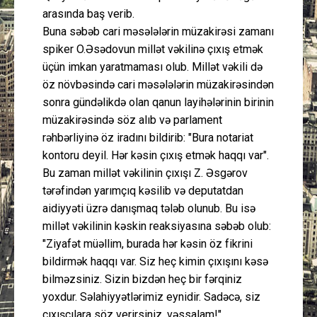
arasında baş verib.
Buna səbəb cari məsələlərin müzakirəsi zamanı
spiker O.Əsədovun millət vəkilinə çıxış etmək
üçün imkan yaratmaması olub. Millət vəkili də
öz növbəsində cari məsələlərin müzakirəsindən
sonra gündəlikdə olan qanun layihələrinin birinin
müzakirəsində söz alıb və parlament
rəhbərliyinə öz iradını bildirib: "Bura notariat
kontoru deyil. Hər kəsin çıxış etmək haqqı var".
Bu zaman millət vəkilinin çıxışı Z. Əsgərov
tərəfindən yarımçıq kəsilib və deputatdan
aidiyyəti üzrə danışmaq tələb olunub. Bu isə
millət vəkilinin kəskin reaksiyasına səbəb olub:
"Ziyafət müəllim, burada hər kəsin öz fikrini
bildirmək haqqı var. Siz heç kimin çıxışını kəsə
bilməzsiniz. Sizin bizdən heç bir fərqiniz
yoxdur. Səlahiyyətlərimiz eynidir. Sadəcə, siz
çıxışçılara söz verirsiniz, vəssalam!"