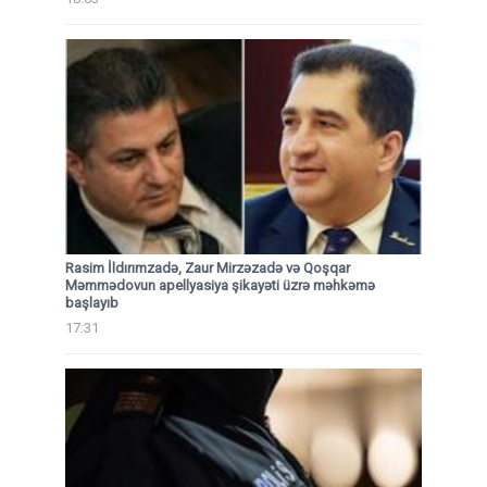
Rasim İldırımzadə, Zaur Mirzəzadə və Qoşqar
Məmmədovun apellyasiya şikayəti üzrə məhkəmə
başlayıb
17:31