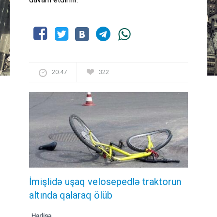
20:47
322
İmişlidə uşaq velosepedlə traktorun
altında qalaraq ölüb
Hadisə