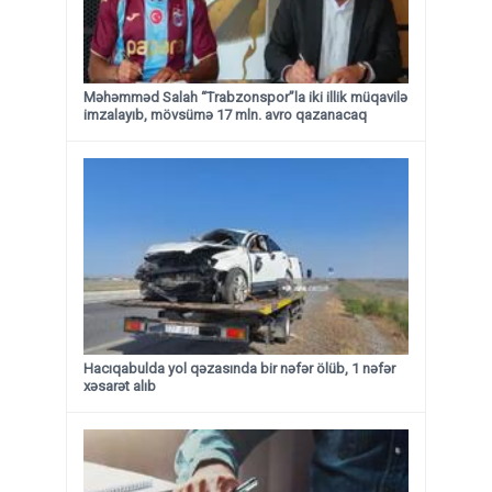
Məhəmməd Salah “Trabzonspor”la iki illik müqavilə
imzalayıb, mövsümə 17 mln. avro qazanacaq
Hacıqabulda yol qəzasında bir nəfər ölüb, 1 nəfər
xəsarət alıb