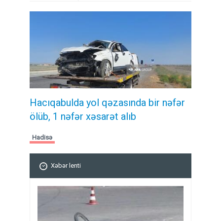
Hacıqabulda yol qəzasında bir nəfər
ölüb, 1 nəfər xəsarət alıb
Hadisə
Xəbər lenti