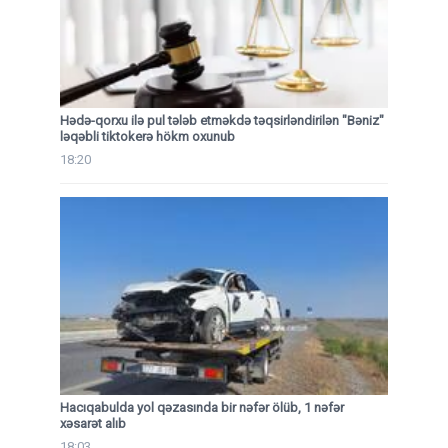
Hədə-qorxu ilə pul tələb etməkdə təqsirləndirilən "Bəniz"
ləqəbli tiktokerə hökm oxunub
18:20
Hacıqabulda yol qəzasında bir nəfər ölüb, 1 nəfər
xəsarət alıb
18:03