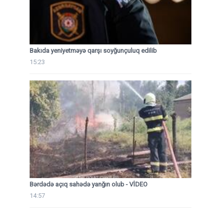
Bakıda yeniyetməyə qarşı soyğunçuluq edilib
15:23
Bərdədə açıq sahədə yanğın olub - VİDEO
14:57