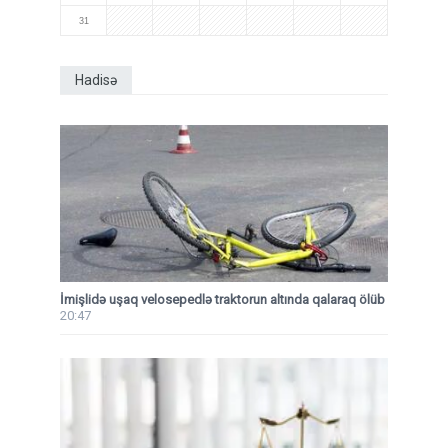
31
Hadisə
İmişlidə uşaq velosepedlə traktorun altında qalaraq ölüb
20:47