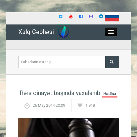
Xalq Cəbhəsi
Close
Siyasət
Rəis cinayət başında yaxalanıb
Hadisə
İqtisadiyyat
26 May 2014 20:09
1 918
Dünya
Hadisə