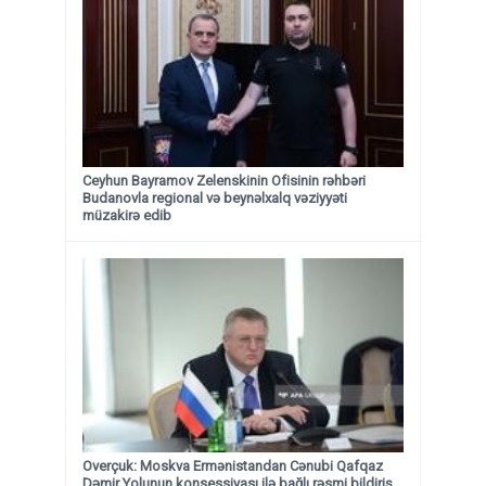
Ceyhun Bayramov Zelenskinin Ofisinin rəhbəri
Budanovla regional və beynəlxalq vəziyyəti
müzakirə edib
Overçuk: Moskva Ermənistandan Cənubi Qafqaz
Dəmir Yolunun konsessiyası ilə bağlı rəsmi bildiriş