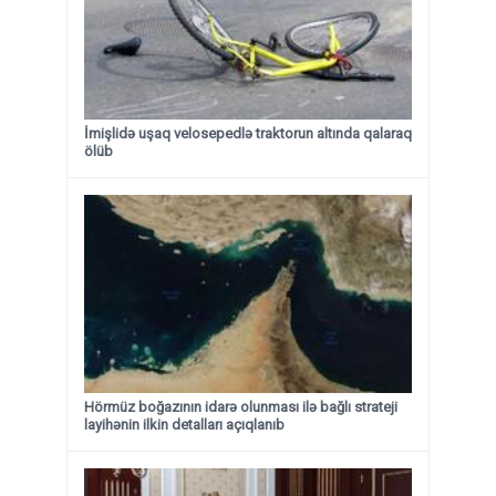
İmişlidə uşaq velosepedlə traktorun altında qalaraq
ölüb
Hörmüz boğazının idarə olunması ilə bağlı strateji
layihənin ilkin detalları açıqlanıb