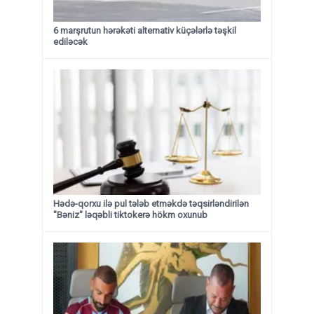
6 marşrutun hərəkəti alternativ küçələrlə təşkil
ediləcək
Hədə-qorxu ilə pul tələb etməkdə təqsirləndirilən
"Bəniz" ləqəbli tiktokerə hökm oxunub