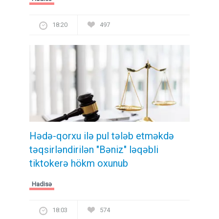
18:20
497
Hədə-qorxu ilə pul tələb etməkdə
təqsirləndirilən "Bəniz" ləqəbli
tiktokerə hökm oxunub
Hadisə
18:03
574