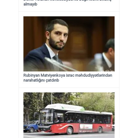
almayıb
Rubinyan Matviyenkoya ixrac məhdudiyyətlərindən
narahatlığını çatdırıb