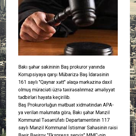
Güney Azərbaycan
Mədəniyyət
Müsahibə
İdman
Bakı şəhər sakininin Baş prokuror yanında
Layihə
Korrupsiyaya qarşı Mübarizə Baş İdarəsinin
161 saylı "Qaynar xətt" əlaqə mərkəzinə daxil
Gündəm
olmuş müraciəti üzrə təxirəsalınmaz əməliyyat
tədbirləri həyata keçirilib.
Cəmiyyət
Baş Prokurorluğun mətbuat xidmətindən APA-
ya verilən məlumata görə, Bakı şəhər Mənzil
Peşə etikası
Kommunal Təsərrüfatı Departamentinin 117
saylı Mənzil Kommunal İstismar Sahəsinin rəisi
Əlaqə
Bəşir Bəşirov "Ekspress servis" MMC-nin