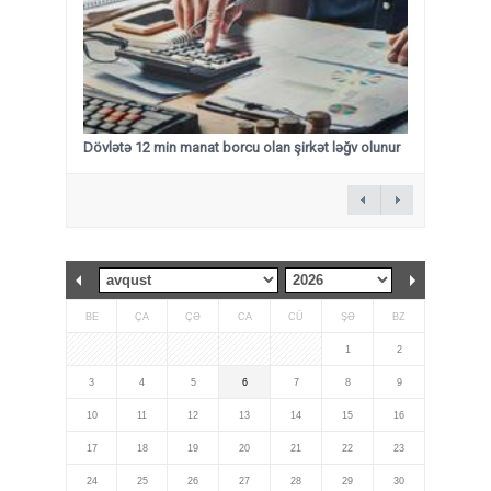
Dövlətə 12 min manat borcu olan şirkət ləğv olunur
BE
ÇA
ÇƏ
CA
CÜ
ŞƏ
BZ
1
2
3
4
5
6
7
8
9
10
11
12
13
14
15
16
17
18
19
20
21
22
23
24
25
26
27
28
29
30