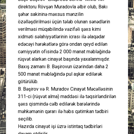
direktoru Rövşən Muradovla əlbir olub, Bakı
şəhər sakininə məxsus mənzilin
özəlləşdirilməsi üçün tələb olunan sənədlərin
verilməsi müqabilində vəzifəli şəxs kimi
xidməti səlahiyyətlərinin icrası ilə əlaqədar
edəcəyi hərəkətlərə görə ondan qeyd edilən
cəmiyyətin ofisində 2 000 manat məbləğində
rüşvət alarkən cinayət başında yaxalanmışdır.
Baxış zamanı B. Bəşirovun üzərindən daha 2
500 manat məbləğində pul aşkar edilərək
götürülüb.
B. Bəşirov və R. Muradov Cinayət Məcəlləsinin
311-ci (rüşvət alma) maddəsi ilə təqsirləndirilən
şəxs qismində cəlb edilərək barələrində
məhkəmənin qərarı ilə həbs qətimkan tədbiri
seçilib.
Hazırda cinayət işi üzrə istintaq tədbirləri
davam etdirilir.