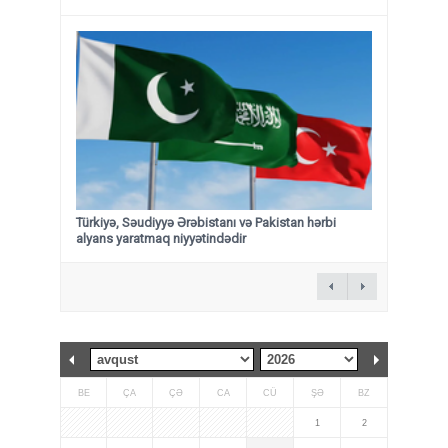
Türkiyə, Səudiyyə Ərəbistanı və Pakistan hərbi
alyans yaratmaq niyyətindədir
BE
ÇA
ÇƏ
CA
CÜ
ŞƏ
BZ
1
2