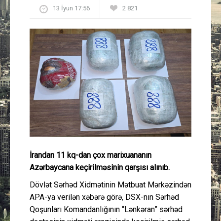
13 İyun 17:56
2 821
Güney Azərbaycan
Mədəniyyət
Müsahibə
İdman
Layihə
Gündəm
İrandan 11 kq-dan çox marixuananın
Cəmiyyət
Azərbaycana keçirilməsinin qarşısı alınıb.
Dövlət Sərhəd Xidmətinin Mətbuat Mərkəzindən
Peşə etikası
APA-ya verilən xəbərə görə, DSX-nın Sərhəd
Qoşunları Komandanlığının “Lənkəran” sərhəd
Əlaqə