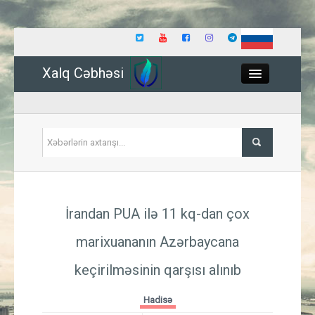
Xalq Cəbhəsi
Close
Siyasət
İrandan PUA ilə 11 kq-dan çox
İqtisadiyyat
marixuananın Azərbaycana
Dünya
keçirilməsinin qarşısı alınıb
Hadisə
Hadisə