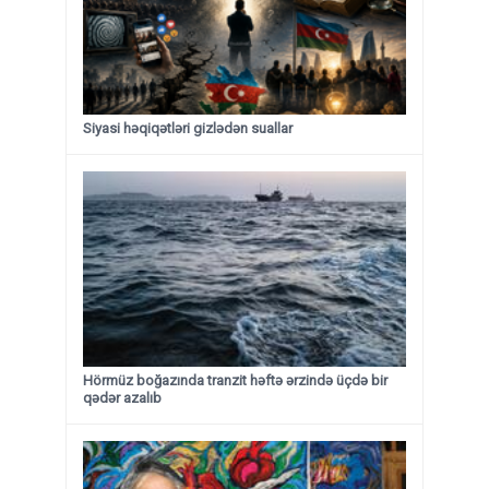
Siyasi həqiqətləri gizlədən suallar
Hörmüz boğazında tranzit həftə ərzində üçdə bir
qədər azalıb