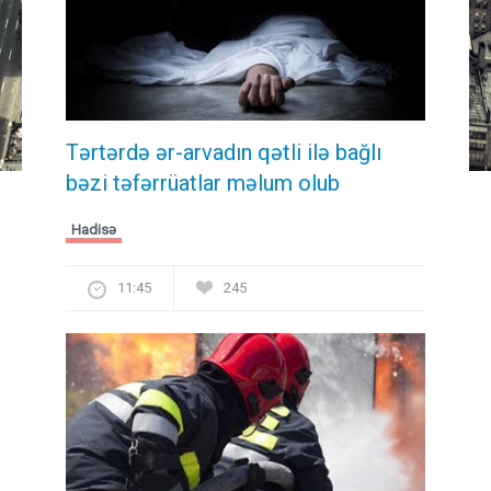
Tərtərdə ər-arvadın qətli ilə bağlı
bəzi təfərrüatlar məlum olub
Hadisə
11:45
245