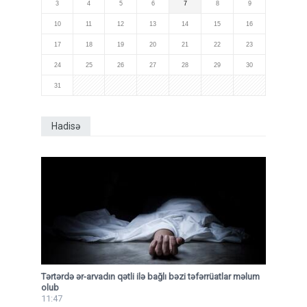
3
4
5
6
7
8
9
10
11
12
13
14
15
16
17
18
19
20
21
22
23
24
25
26
27
28
29
30
31
Hadisə
Tərtərdə ər-arvadın qətli ilə bağlı bəzi təfərrüatlar məlum
olub
11:47