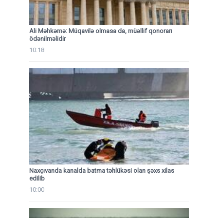
Ali Məhkəmə: Müqavilə olmasa da, müəllif qonorarı
ödənilməlidir
10:18
Naxçıvanda kanalda batma təhlükəsi olan şəxs xilas
edilib
10:00