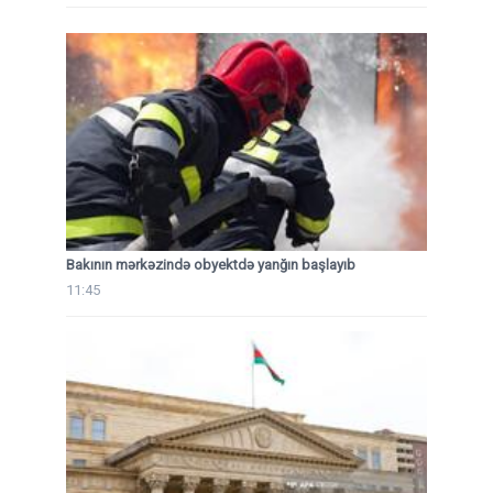
Bakının mərkəzində obyektdə yanğın başlayıb
11:45