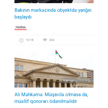
Bakının mərkəzində obyektdə yanğın
başlayıb
Hadisə
10:18
434
Ali Məhkəmə: Müqavilə olmasa da,
müəllif qonorarı ödənilməlidir