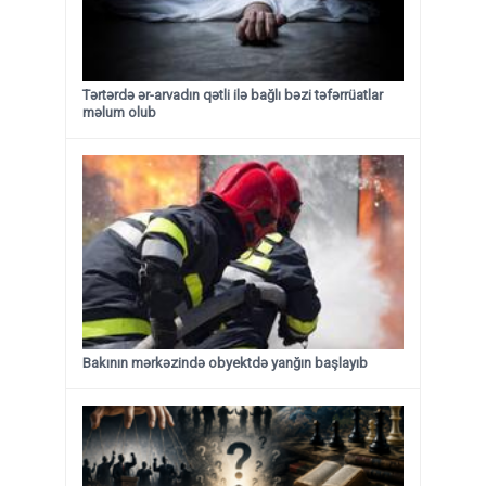
Tərtərdə ər-arvadın qətli ilə bağlı bəzi təfərrüatlar
məlum olub
Bakının mərkəzində obyektdə yanğın başlayıb