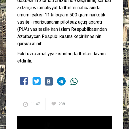
dəstəsinin xidməti ərazisində keçirilmiş sərhəd
axtarışı və əməliyyat tədbirləri nəticəsində
ümumi çəkisi 11 kiloqram 500 qram narkotik
vasitə - marixuananın pilotsuz uçuş aparatı
(PUA) vasitəsilə İran İslam Respublikasından
Azərbaycan Respublikasına keçirilməsinin
qarşısı alınıb.
Fakt üzrə əməliyyat-istintaq tədbirləri davam
etdirilir.
11:47
238