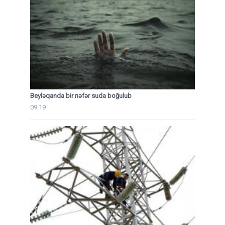
Beyləqanda bir nəfər suda boğulub
09:19