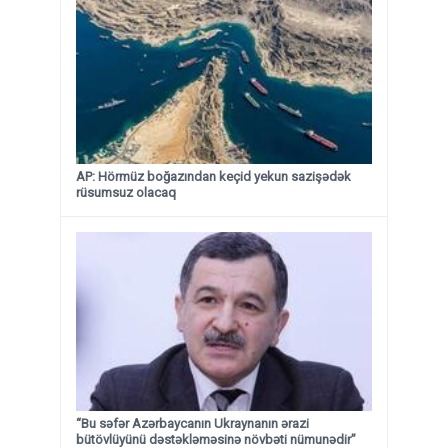
AP: Hörmüz boğazından keçid yekun sazişədək
rüsumsuz olacaq
“Bu səfər Azərbaycanın Ukraynanın ərazi
bütövlüyünü dəstəkləməsinə növbəti nümunədir”