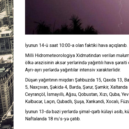
İyunun 14-ü saat 10:00-a olan faktiki hava açıqlanıb.
Milli Hidrometeorologiya Xidmətindən verilən məlum
ölkə ərazisinin əksər yerlərində yağıntılı hava şəraiti
Ayrı-ayrı yerlərdə yağıntılar intensiv xarakterlidir.
Düşən yağıntının miqdarı Şahbuzda 15, Qaxda 13, B
5, Naxçıvan, Şəkidə 4, Bərdə, Şərur, Şəmkir, Xaltand
Ceyrançöl, İsmayıllı, Ağsu, Qobustan, Xızı, Quba, Ye
Kəlbəcər, Laçın, Qubadlı, Şuşa, Xankəndi, Xocalı, Fü
İyunun 13-də bəzi yerlərdə şimal-qərb küləyi əsib, k
Naftalanda 18 m/s-yə çatıb.