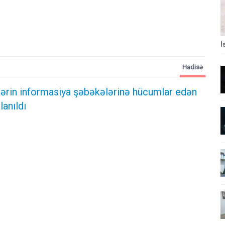
İ
Hadisə
ələrin informasiya şəbəkələrinə hücumlar edən
lanıldı