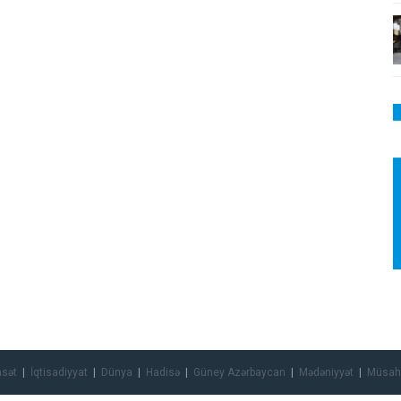
asət
İqtisadiyyat
Dünya
Hadisə
Güney Azərbaycan
Mədəniyyət
Müsah