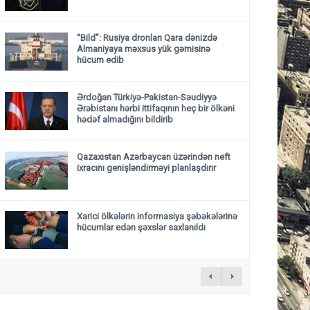
“Bild”: Rusiya dronları Qara dənizdə
Almaniyaya məxsus yük gəmisinə
hücum edib
Ərdoğan Türkiyə-Pakistan-Səudiyyə
Ərəbistanı hərbi ittifaqının heç bir ölkəni
hədəf almadığını bildirib
Qazaxıstan Azərbaycan üzərindən neft
ixracını genişləndirməyi planlaşdırır
Xarici ölkələrin informasiya şəbəkələrinə
hücumlar edən şəxslər saxlanıldı