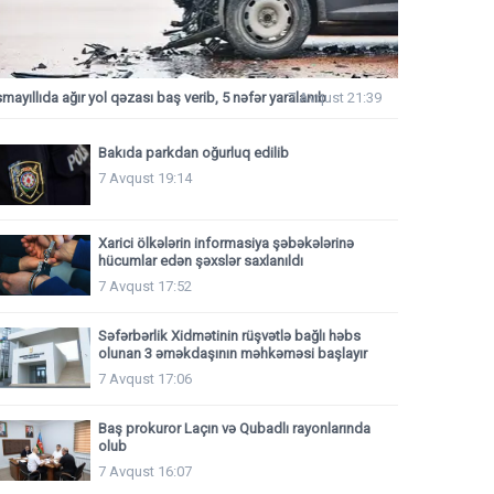
smayıllıda ağır yol qəzası baş verib, 5 nəfər yaralanıb
7 Avqust 21:39
Bakıda parkdan oğurluq edilib
7 Avqust 19:14
Xarici ölkələrin informasiya şəbəkələrinə
hücumlar edən şəxslər saxlanıldı
7 Avqust 17:52
Səfərbərlik Xidmətinin rüşvətlə bağlı həbs
olunan 3 əməkdaşının məhkəməsi başlayır
7 Avqust 17:06
Baş prokuror Laçın və Qubadlı rayonlarında
olub
7 Avqust 16:07