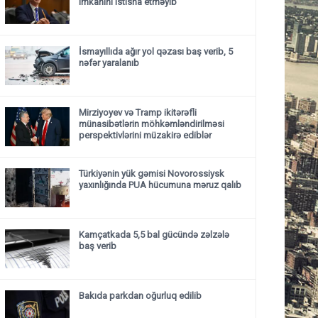
imkanını istisna etməyib
İsmayıllıda ağır yol qəzası baş verib, 5
nəfər yaralanıb
Mirziyoyev və Tramp ikitərəfli
münasibətlərin möhkəmləndirilməsi
perspektivlərini müzakirə ediblər
Türkiyənin yük gəmisi Novorossiysk
yaxınlığında PUA hücumuna məruz qalıb
Kamçatkada 5,5 bal gücündə zəlzələ
baş verib
Bakıda parkdan oğurluq edilib