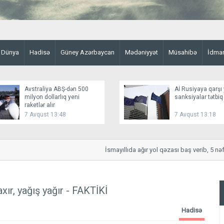
Dünya
Hadisə
Güney Azərbaycan
Mədəniyyət
Müsahibə
İdma
Avstraliya ABŞ-dən 500
Aİ Rusiyaya qarşı 
milyon dollarlıq yeni
sanksiyalar tətbiq
raketlər alır
7 Avqust 13:48
7 Avqust 13:18
İsmayıllıda ağır yol qəzası baş verib, 5 nəfər 
ır, yağış yağır - FAKTİKİ
Hadisə