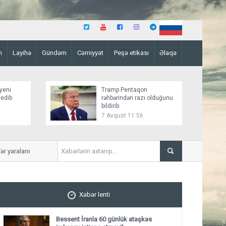
n
Layihə
Gündəm
Cəmiyyət
Peşə etikası
Əlaqə
yeni
Tramp Pentaqon
 edib
rəhbərindən razı olduğunu
bildirib
7 Avqust 11:56
yaralanıb
Mirziyoyev və Tramp ikitərə
ediblər
Xəbər lenti
Bessent İranla 60 günlük atəşkəs