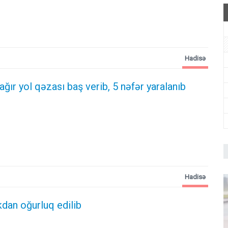
Hadisə
 ağır yol qəzası baş verib, 5 nəfər yaralanıb
Hadisə
kdan oğurluq edilib