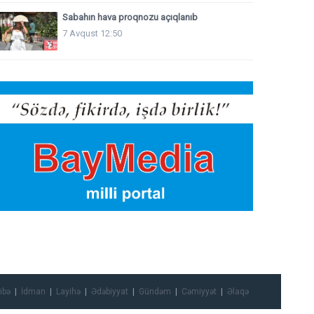
Sabahın hava proqnozu açıqlanıb
7 Avqust 12:50
ibə
İdman
Layihə
Ədəbiyyat
Gündəm
Cəmiyyət
Əlaqə