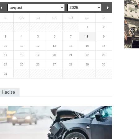
BE
ÇA
ÇƏ
CA
CÜ
ŞƏ
BZ
1
2
3
4
5
6
7
8
9
10
11
12
13
14
15
16
17
18
19
20
21
22
23
24
25
26
27
28
29
30
31
Hadisə