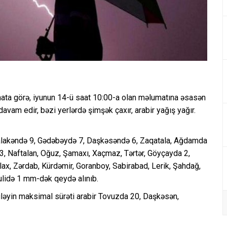
ata görə, iyunun 14-ü saat 10:00-a olan məlumatına əsasən
 davam edir, bəzi yerlərdə şimşək çaxır, arabir yağış yağır.
alakəndə 9, Gədəbəydə 7, Daşkəsəndə 6, Zaqatala, Ağdamda
a 3, Naftalan, Oğuz, Şamaxı, Xaçmaz, Tərtər, Göyçayda 2,
vlax, Zərdab, Kürdəmir, Goranboy, Sabirabad, Lerik, Şahdağ,
zulidə 1 mm-dək qeydə alınıb.
üləyin maksimal sürəti arabir Tovuzda 20, Daşkəsən,