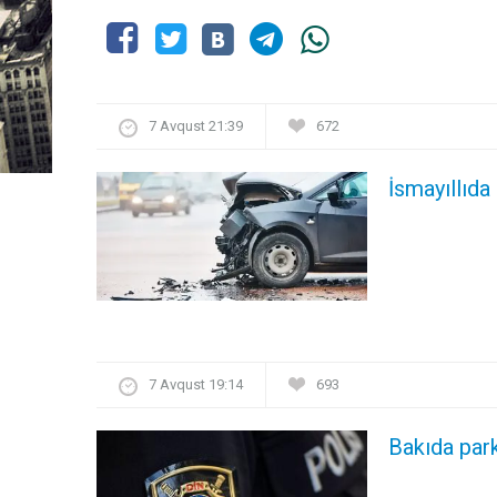
7 Avqust 21:39
672
İsmayıllıda
7 Avqust 19:14
693
Bakıda par