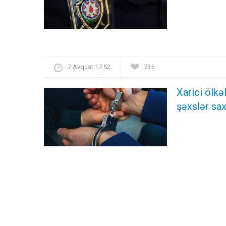
7 Avqust 17:52
735
Xarici ölk
şəxslər sax