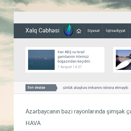
Xalq Cəbhəsi
Siyasət
İqtisadiyyat
İran ABŞ və İsrail
gəmilərinin Hörmüz
boğazından keçidini
bağlayır
7 Avqust 14:37
Bessent İranla 60 günlük atəşkəs imkanını istisna etməyib
Son dəqiqə
Azərbaycanın bəzi rayonlarında şimşək çax
HAVA