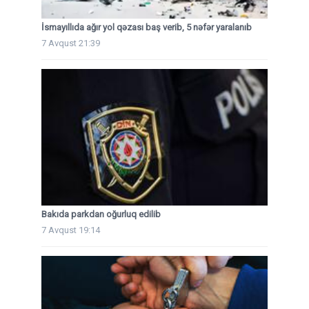
İsmayıllıda ağır yol qəzası baş verib, 5 nəfər yaralanıb
7 Avqust 21:39
Bakıda parkdan oğurluq edilib
7 Avqust 19:14