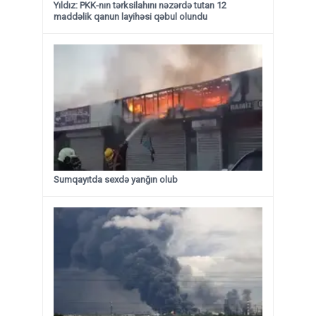
Yıldız: PKK-nın tərksilahını nəzərdə tutan 12
maddəlik qanun layihəsi qəbul olundu ​​​​​​​
Sumqayıtda sexdə yanğın olub