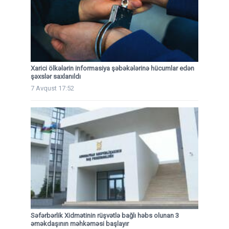
Xarici ölkələrin informasiya şəbəkələrinə hücumlar edən
şəxslər saxlanıldı
7 Avqust 17:52
Səfərbərlik Xidmətinin rüşvətlə bağlı həbs olunan 3
əməkdaşının məhkəməsi başlayır