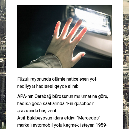
Güney Azərbaycan
Mədəniyyət
Müsahibə
İdman
Layihə
Füzuli rayonunda ölümlə nəticələnən yol-
Gündəm
nəqliyyat hadisəsi qeydə alınıb.
Cəmiyyət
APA-nın Qarabağ bürosunun məlumatına görə,
hadisə gecə saatlarında "Fin qəsəbəsi"
Peşə etikası
ərazisində baş verib.
Asif Balabəyovun idarə etdiyi "Mercedes"
markalı avtomobil yolu keçmək istəyən 1959-
Əlaqə