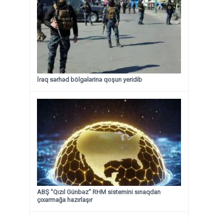
İraq sərhəd bölgələrinə qoşun yeridib
ABŞ "Qızıl Günbəz" RHM sistemini sınaqdan
çıxarmağa hazırlaşır