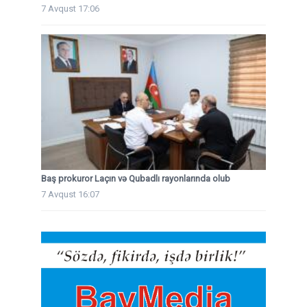
7 Avqust 17:06
Baş prokuror Laçın və Qubadlı rayonlarında olub
7 Avqust 16:07