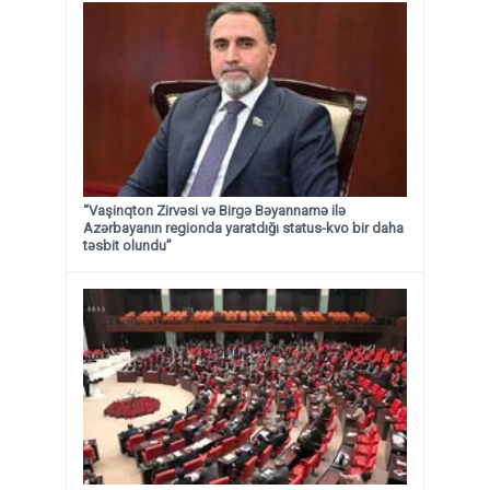
“Vaşinqton Zirvəsi və Birgə Bəyannamə ilə
Azərbayanın regionda yaratdığı status-kvo bir daha
təsbit olundu”