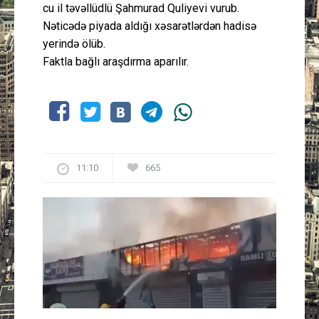
cu il təvəllüdlü Şahmurad Quliyevi vurub.
Nəticədə piyada aldığı xəsarətlərdən hadisə
yerində ölüb.
Faktla bağlı araşdırma aparılır.
11:10
665