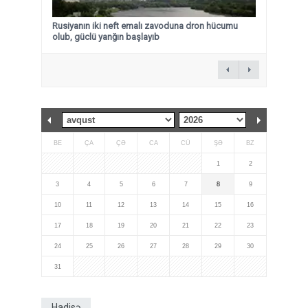
Rusiyanın iki neft emalı zavoduna dron hücumu
olub, güclü yanğın başlayıb
BE
ÇA
ÇƏ
CA
CÜ
ŞƏ
BZ
1
2
3
4
5
6
7
8
9
10
11
12
13
14
15
16
17
18
19
20
21
22
23
24
25
26
27
28
29
30
31
Hadisə