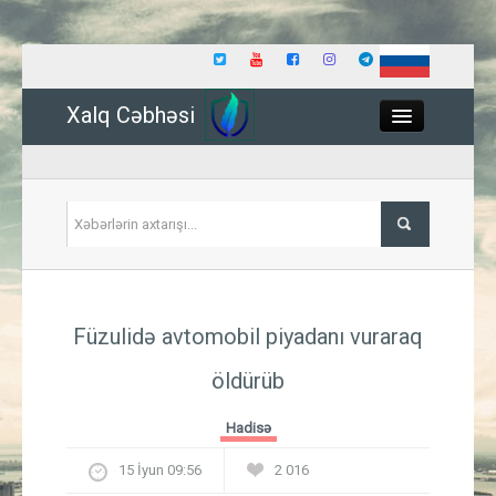
Xalq Cəbhəsi
Close
Siyasət
Füzulidə avtomobil piyadanı vuraraq
İqtisadiyyat
öldürüb
Dünya
Hadisə
Hadisə
15 İyun 09:56
2 016