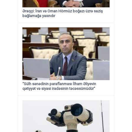
Əraqçi: İran və Oman Hörmüz boğazı üzrə saziş
bağlamağa yaxındır
“Sülh sənədinin paraflanması İlham Əliyevin
qətiyyət və siyasi iradəsinin təcəssümüdür”