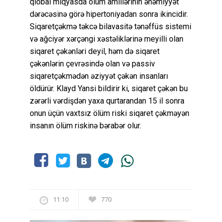
qlobal miqyasda ölüm amillərinin əhəmiyyət
dərəcəsinə görə hipertoniyadan sonra ikincidir.
Siqaretçəkmə təkcə bilavasitə tənəffüs sistemi
və ağciyər xərçəngi xəstəliklərinə meyilli olan
siqaret çəkənləri deyil, həm də siqaret
çəkənlərin çevrəsində olan və passiv
siqaretçəkmədən əziyyət çəkən insanları
öldürür. Klayd Yansi bildirir ki, siqaret çəkən bu
zərərli vərdişdən yaxa qurtarandan 15 il sonra
onun üçün vaxtsız ölüm riski siqaret çəkməyən
insanın ölüm riskinə bərabər olur.
11:10
770