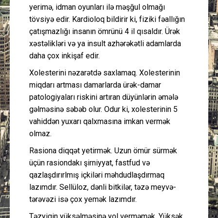
yerimə, idman oyunları ilə məşğul olmağı
tövsiyə edir. Kardioloq bildirir ki, fiziki fəallığın
çatışmazlığı insanın ömrünü 4 il qısaldır. Ürək
xəstəlikləri və ya insult azhərəkətli adamlarda
daha çox inkişaf edir.
Xolesterini nəzarətdə saxlamaq. Xolesterinin
miqdarı artması damarlarda ürək-damar
patologiyaları riskini artıran düyünlərin əmələ
gəlməsinə səbəb olur. Odur ki, xolesterinin 5
vahiddən yuxarı qalxmasına imkan vermək
olmaz.
Rasiona diqqət yetirmək. Uzun ömür sürmək
üçün rasiondakı şirniyyat, fastfud və
qazlaşdırırlmış içkiləri məhdudlaşdırmaq
lazımdır. Sellüloz, dənli bitkilər, təzə meyvə-
tərəvəzi isə çox yemək lazımdır.
Təzyiqin yüksəlməsinə yol verməmək. Yüksək