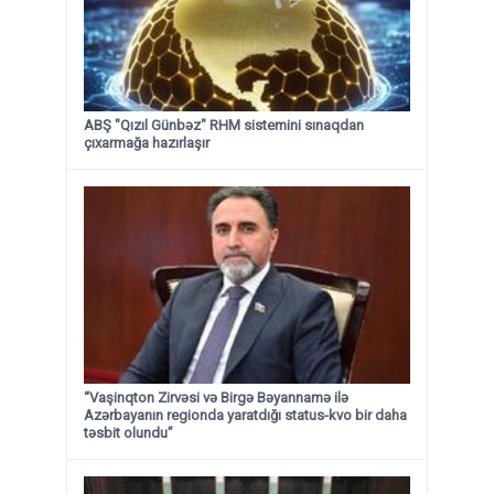
ABŞ "Qızıl Günbəz" RHM sistemini sınaqdan
çıxarmağa hazırlaşır
“Vaşinqton Zirvəsi və Birgə Bəyannamə ilə
Azərbayanın regionda yaratdığı status-kvo bir daha
təsbit olundu”