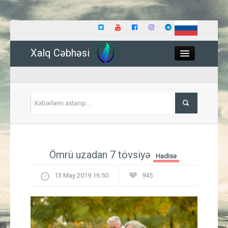
Xalq Cəbhəsi
Close
Siyasət
Ömrü uzadan 7 tövsiyə
Hadisə
İqtisadiyyat
13 May 2019 16:50
945
Dünya
Hadisə