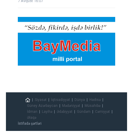
7 Avqust 16:07
Siyasət
İqtisadiyyat
Dünya
Hadisə
Güney Azərbaycan
Mədəniyyət
Müsahibə
İdman
Layihə
Ədəbiyyat
Gündəm
Cəmiyyət
Əlaqə
İstifadə şərtləri