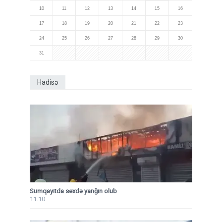
10
11
12
13
14
15
16
17
18
19
20
21
22
23
24
25
26
27
28
29
30
31
Hadisə
Sumqayıtda sexdə yanğın olub
11:10