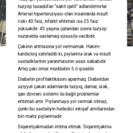
təzyiqi təsadüfən “sakit qatil” adlandırmırlar.
Arterial hipertenziyası olan insanlarda insult
riski 40 faiz, infarkt ehtimalı isə 25 faiz
yüksəkdir. 45 yaşına çatandan sonra təzyiqi
nəzarətdə saxlamaq xüsusilə vacibdir.
Çəkinin artmasına yol verməmək. Həkim-
kardioloq xatırladıb ki, piylənmə ürək və insult
xəstəliklərinin yaranmasının əsas səbəbidir.
Artıq çəki ömür müddətini 5 il qısaldır.
Diabetin profilaktikasını aparmaq. Diabetdən
əziyyət çəkən adamlarda təzyiq, damar, ürək,
qan dövranı sistemi ilə bağlı problemlər
ehtimalı artır. Piylənməyə yol vermək olmaz,
çünki bu xəstəliyin həlledici inkişaf amillərindən
biri məhz piylənmədir.
Siqaretçəkmədən imtina etmək. Siqaretçəkmə