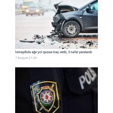
İsmayıllıda ağır yol qəzası baş verib, 5 nəfər yaralanıb
7 Avqust 21:39