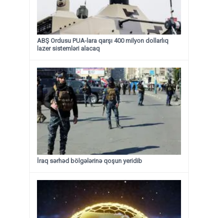
ABŞ Ordusu PUA-lara qarşı 400 milyon dollarlıq
lazer sistemləri alacaq
İraq sərhəd bölgələrinə qoşun yeridib