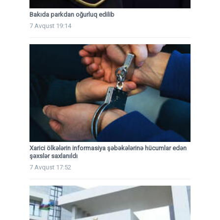
Bakıda parkdan oğurluq edilib
7 Avqust 19:14
Xarici ölkələrin informasiya şəbəkələrinə hücumlar edən
şəxslər saxlanıldı
7 Avqust 17:52