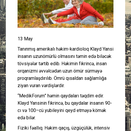
Güney Azərbaycan
Mədəniyyət
Müsahibə
13 May
Tanınmış amerikalı həkim-kardioloq Klayd Yansi
İdman
insanın uzunömürlü olmasını təmin edə biləcək
tövsiyələr tərtib edib. Həkimin fikrincə, insan
Layihə
orqanizmi əvvəlcədən uzun ömür sürməyə
proqramlaşdırılıb. Ömrü qısaldan sağlamlığa
Gündəm
ziyan vuran vərdişlərdir.
“MedikForum” həmin qaydaları təqdim edir.
Cəmiyyət
Klayd Yansinin fikrincə, bu qaydalar insanın 90-
cı və 100–cü yubileyini qeyd etməyə kömək
Peşə etikası
edə bilər.
Əlaqə
Fiziki fəallıq. Həkim qaçış, üzgüçülük, intensiv