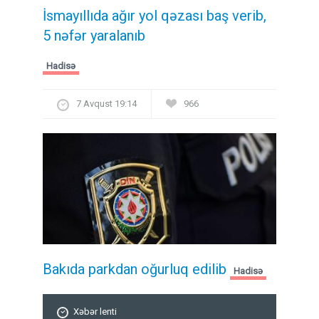
İsmayıllıda ağır yol qəzası baş verib,
5 nəfər yaralanıb
Hadisə
7 Avqust 19:14
966
Bakıda parkdan oğurluq edilib
Hadisə
Xəbər lenti