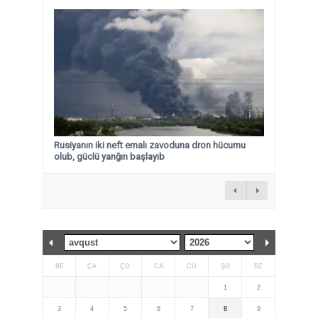
Rusiyanın iki neft emalı zavoduna dron hücumu
olub, güclü yanğın başlayıb
BE
ÇA
ÇƏ
CA
CÜ
ŞƏ
BZ
1
2
3
4
5
6
7
8
9