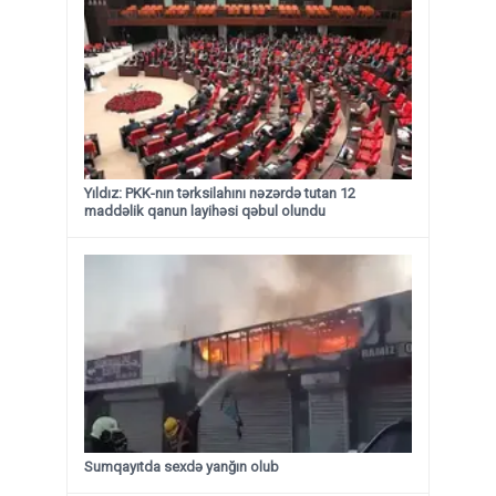
Yıldız: PKK-nın tərksilahını nəzərdə tutan 12
maddəlik qanun layihəsi qəbul olundu ​​​​​​​
Sumqayıtda sexdə yanğın olub