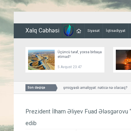
Xalq Cəbhəsi
Siyasət
İqtisadiyyat
Üçüncü tərəf, yoxsa birbaşa
etimad?
5 Avqust 23:47
Husilərə qarşı genişmiqyaslı əməliyyat: nəticə nə olacaq?
Son dəqiqə
Prezident İlham Əliyev Fuad Ələsgərovu “Ş
edib