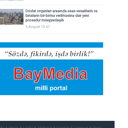
Dövlət orqanları arasında əsas vəsaitlərin və
binaların bir-birinə verilməsinə dair yeni
prosedur müəyyənləşib
5 Avqust 13:47
ibə
İdman
Layihə
Ədəbiyyat
Gündəm
Cəmiyyət
Əlaqə