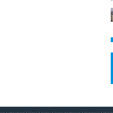
asət
İqtisadiyyat
Dünya
Hadisə
Güney Azərbaycan
Mədəniyyət
Müsah