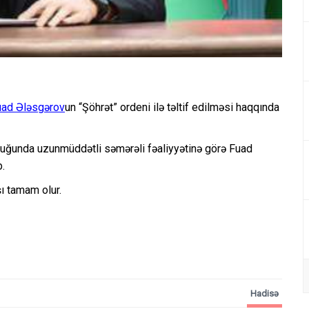
uad Ələsgərov
un “Şöhrət” ordeni ilə təltif edilməsi haqqında
uğunda uzunmüddətli səmərəli fəaliyyətinə görə Fuad
b.
ı tamam olur.
Hadisə