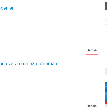
çənlər...
Hadisə
tənə verən ölməz qəhrəman
Hadisə