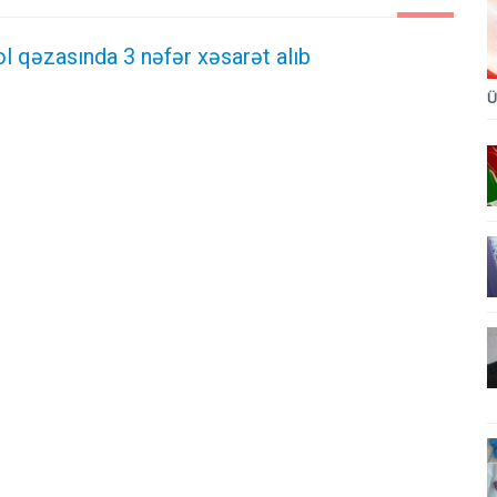
l qəzasında 3 nəfər xəsarət alıb
Ü