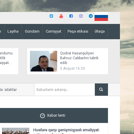
n
Layihə
Gündəm
Cəmiyyət
Peşə etikası
Əlaqə
andumu:
Qüdrət Həsənquliyev
tlik
Bəhruz Cabbarlını təbrik
əqqəti
edib
5 Avqust 16:20
silahlar susacaq?
Üçüncü tərəf, yoxsa birbaş
Xəbər lenti
Husilərə qarşı genişmiqyaslı əməliyyat: