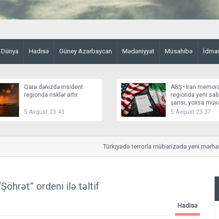
Dünya
Hadisə
Güney Azərbaycan
Mədəniyyət
Müsahibə
İdma
Qara dənizdə insident:
ABŞ–İran memor
regionda risklər artır
regionda yeni sabi
şansı, yoxsa müv
fasilə?
5 Avqust 23:43
5 Avqust 23:37
Türkiyədə terrorla mübarizədə yeni mərhələ: 
öhrət” ordeni ilə təltif
Hadisə