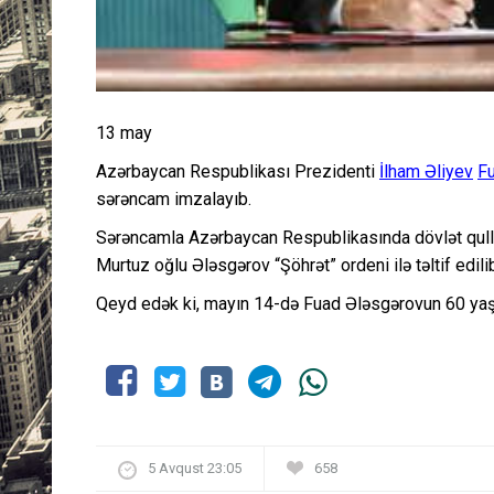
13 may
Azərbaycan Respublikası Prezidenti
İlham Əliyev
F
sərəncam imzalayıb.
Sərəncamla Azərbaycan Respublikasında dövlət qull
Murtuz oğlu Ələsgərov “Şöhrət” ordeni ilə təltif edili
Qeyd edək ki, mayın 14-də Fuad Ələsgərovun 60 yaş
5 Avqust 23:05
658