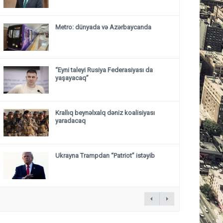
Metro: dünyada və Azərbaycanda
“Eyni taleyi Rusiya Federasiyası da
yaşayacaq”
Krallıq beynəlxalq dəniz koalisiyası
yaradacaq
Ukrayna Trampdan “Patriot” istəyib