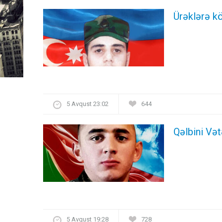
Ürəklərə kö
5 Avqust 23:02
644
Qəlbini Və
5 Avqust 19:28
728