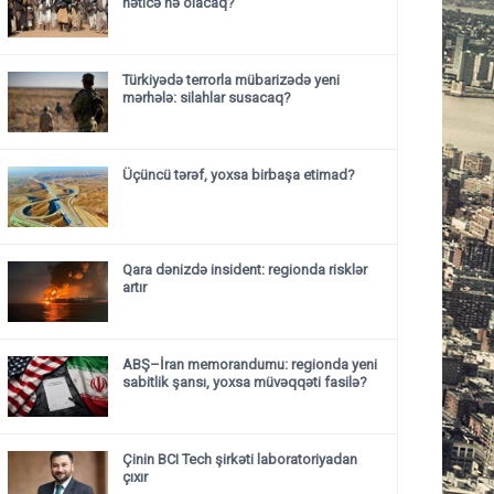
nəticə nə olacaq?
Türkiyədə terrorla mübarizədə yeni
mərhələ: silahlar susacaq?
Üçüncü tərəf, yoxsa birbaşa etimad?
Qara dənizdə insident: regionda risklər
artır
ABŞ–İran memorandumu: regionda yeni
sabitlik şansı, yoxsa müvəqqəti fasilə?
Çinin BCI Tech şirkəti laboratoriyadan
çıxır