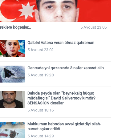
rəklərə köçənlər...
5 Avqust 23:05
Qəlbini Vətənə verən ölməz qəhrəman
5 Avqust 23:02
Gəncədə yol qəzasında 3 nəfər xəsarət alıb
5 Avqust 19:28
Bakıda peyda olan "beynəlxalq hüquq
müdafiəçisi" David Seliverstov kimdir? –
SENSASİON detallar
5 Avqust 18:16
Məhkumun həbsdən əvvəl gizlətdiyi silah-
sursat aşkar edildi
5 Avqust 14:29