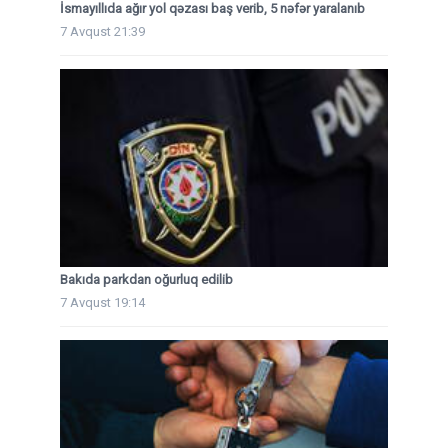
İsmayıllıda ağır yol qəzası baş verib, 5 nəfər yaralanıb
7 Avqust 21:39
Bakıda parkdan oğurluq edilib
7 Avqust 19:14