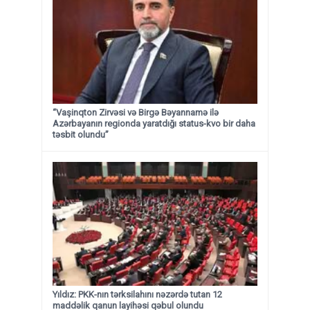
“Vaşinqton Zirvəsi və Birgə Bəyannamə ilə
Azərbayanın regionda yaratdığı status-kvo bir daha
təsbit olundu”
Yıldız: PKK-nın tərksilahını nəzərdə tutan 12
maddəlik qanun layihəsi qəbul olundu ​​​​​​​