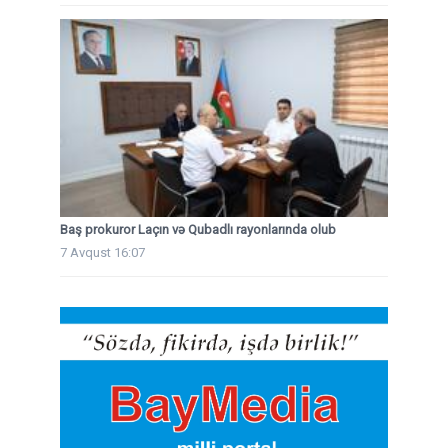
Baş prokuror Laçın və Qubadlı rayonlarında olub
7 Avqust 16:07