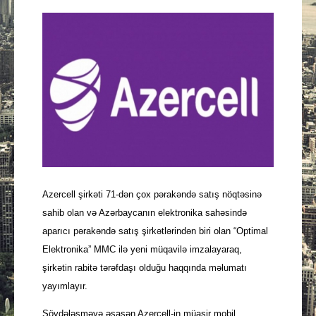
Güney Azərbaycan
Mədəniyyət
Müsahibə
İdman
Layihə
Azercell şirkəti 71-dən çox pərakəndə satış nöqtəsinə
Gündəm
sahib olan və Azərbaycanın elektronika sahəsində
aparıcı pərakəndə satış şirkətlərindən biri olan “Optimal
Cəmiyyət
Elektronika” MMC ilə yeni müqavilə imzalayaraq,
şirkətin rabitə tərəfdaşı olduğu haqqında məlumatı
Peşə etikası
yayımlayır.
Əlaqə
Sövdələşməyə əsasən Azercell-in müasir mobil