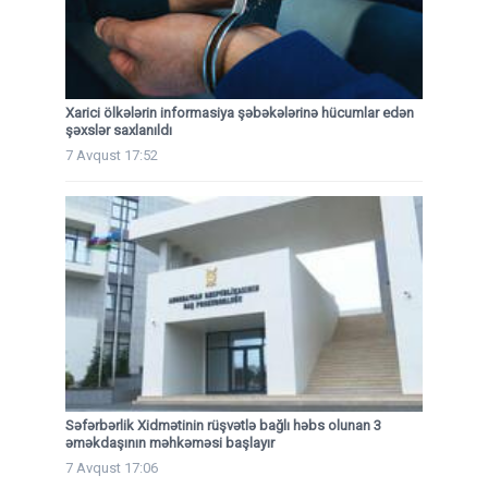
Xarici ölkələrin informasiya şəbəkələrinə hücumlar edən
şəxslər saxlanıldı
7 Avqust 17:52
Səfərbərlik Xidmətinin rüşvətlə bağlı həbs olunan 3
əməkdaşının məhkəməsi başlayır
7 Avqust 17:06