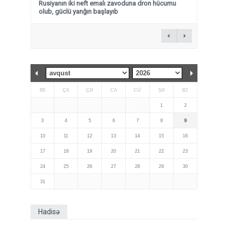
Rusiyanın iki neft emalı zavoduna dron hücumu
olub, güclü yanğın başlayıb
BE
ÇA
ÇƏ
CA
CÜ
ŞƏ
BZ
1
2
3
4
5
6
7
8
9
10
11
12
13
14
15
16
17
18
19
20
21
22
23
24
25
26
27
28
29
30
31
Hadisə