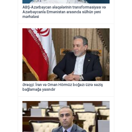
ABŞ-Azərbaycan əlaqələrinin transformasiyası və
Azərbaycanla Ermənistan arasında sülhün yeni
mərhələsi
Əraqçi: İran və Oman Hörmüz boğazı üzrə saziş
bağlamağa yaxındır