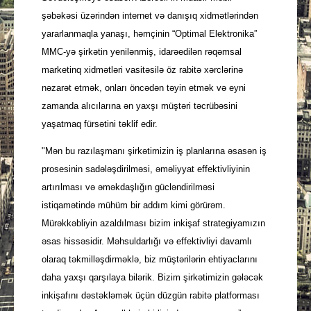
şəbəkəsi üzərindən internet və danışıq xidmətlərindən
yararlanmaqla yanaşı, həmçinin “Optimal Elektronika”
MMC-yə şirkətin yenilənmiş, idarəedilən rəqəmsal
marketinq xidmətləri vasitəsilə öz
rabitə xərclərinə
nəzarət etmək, onları öncədən təyin etmək və eyni
zamanda alıcılarına ən yaxşı müştəri təcrübəsini
yaşatmaq fürsətini təklif edir.
"Mən bu razılaşmanı şirkətimizin iş planlarına əsasən iş
prosesinin sadələşdirilməsi, əməliyyat effektivliyinin
artırılması və əməkdaşlığın gücləndirilməsi
istiqamətində mühüm bir addım kimi görürəm.
Mürəkkəbliyin azaldılması bizim inkişaf strategiyamızın
əsas hissəsidir. Məhsuldarlığı və effektivliyi davamlı
olaraq təkmilləşdirməklə, biz müştərilərin ehtiyaclarını
daha yaxşı qarşılaya bilərik. Bizim şirkətimizin gələcək
inkişafını dəstəkləmək üçün düzgün rabitə platforması