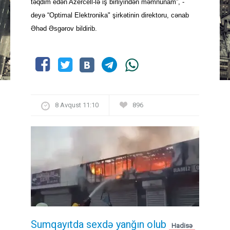
təqdim edən Azercell-lə iş birliyindən məmnunam”, -
deyə “Optimal Elektronika" şirkətinin direktoru, cənab
Əhəd Əsgərov bildirib.
8 Avqust 11:10
896
Sumqayıtda sexdə yanğın olub
Hadisə