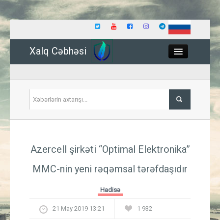
Xalq Cəbhəsi
Close
Siyasət
Azercell şirkəti “Optimal Elektronika”
İqtisadiyyat
MMC-nin yeni rəqəmsal tərəfdaşıdır
Dünya
Hadisə
Hadisə
21 May 2019 13:21
1 932