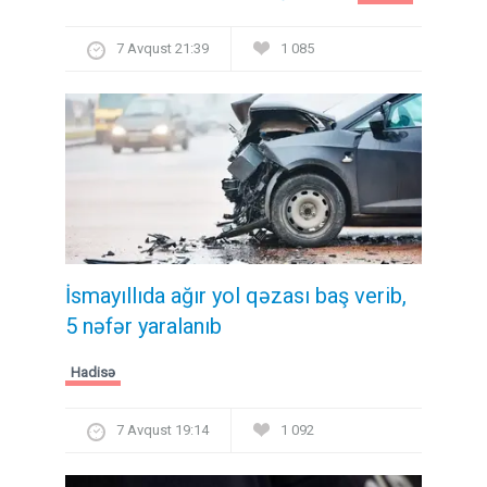
7 Avqust 21:39
1 085
İsmayıllıda ağır yol qəzası baş verib,
5 nəfər yaralanıb
Hadisə
7 Avqust 19:14
1 092