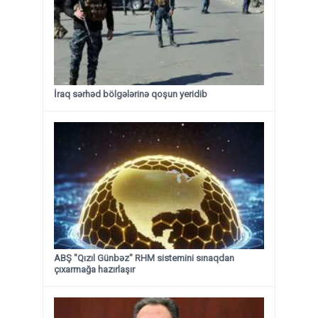
İraq sərhəd bölgələrinə qoşun yeridib
ABŞ "Qızıl Günbəz" RHM sistemini sınaqdan
çıxarmağa hazırlaşır