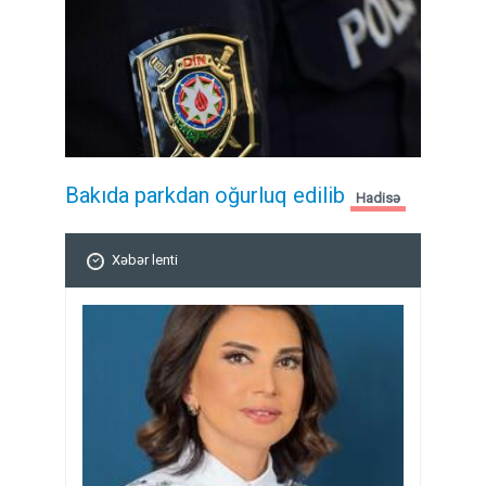
Bakıda parkdan oğurluq edilib
Hadisə
Xəbər lenti