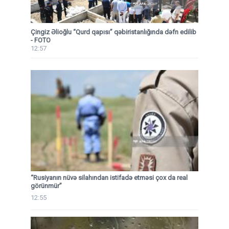
Çingiz Əlioğlu “Qurd qapısı” qəbiristanlığında dəfn edilib
- FOTO
12:57
“Rusiyanın nüvə silahından istifadə etməsi çox da real
görünmür”
12:55