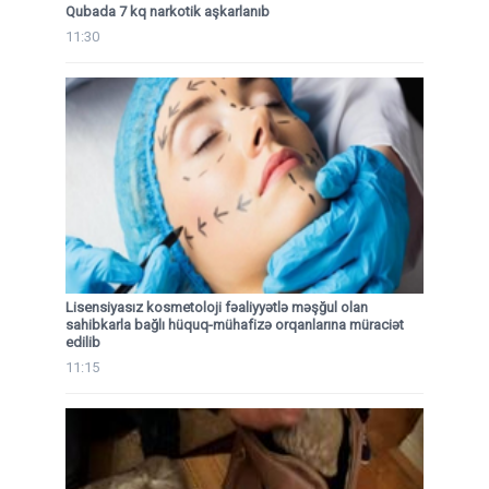
Qubada 7 kq narkotik aşkarlanıb
11:30
Lisensiyasız kosmetoloji fəaliyyətlə məşğul olan
sahibkarla bağlı hüquq-mühafizə orqanlarına müraciət
edilib
11:15