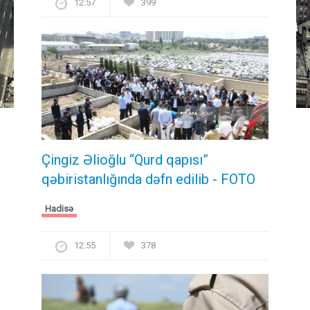
12:57
399
Çingiz Əlioğlu “Qurd qapısı”
qəbiristanlığında dəfn edilib
- FOTO
Hadisə
12:55
378