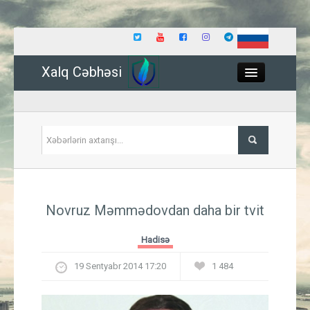
Xalq Cəbhəsi
Close
Siyasət
Novruz Məmmədovdan daha bir tvit
İqtisadiyyat
Hadisə
Dünya
19 Sentyabr 2014 17:20
1 484
Hadisə