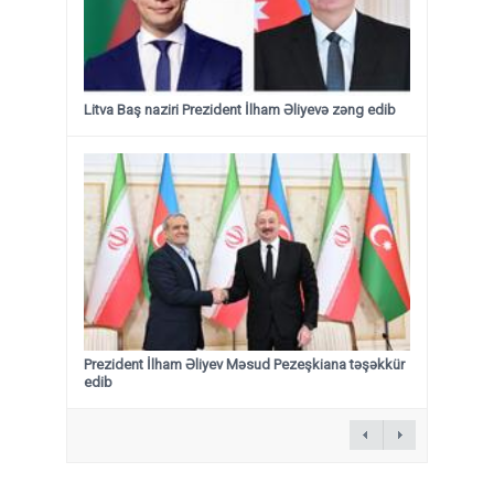
Litva Baş naziri Prezident İlham Əliyevə zəng edib
Prezident İlham Əliyev Məsud Pezeşkiana təşəkkür
edib