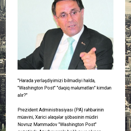
Güney Azərbaycan
Mədəniyyət
Müsahibə
İdman
Layihə
"Harada yerləşdiyimizi bilmədiyi halda,
Gündəm
"Washington Post" "dəqiq məlumatları" kimdən
alır?"
Cəmiyyət
Prezident Administrasiyası (PA) rəhbərinin
Peşə etikası
müavini, Xarici əlaqələr şöbəsinin müdiri
Novruz Məmmədov "Washington Post"
Əlaqə