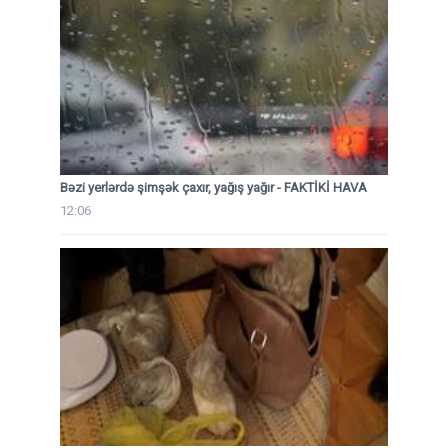
Bəzi yerlərdə şimşək çaxır, yağış yağır - FAKTİKİ HAVA
12:06