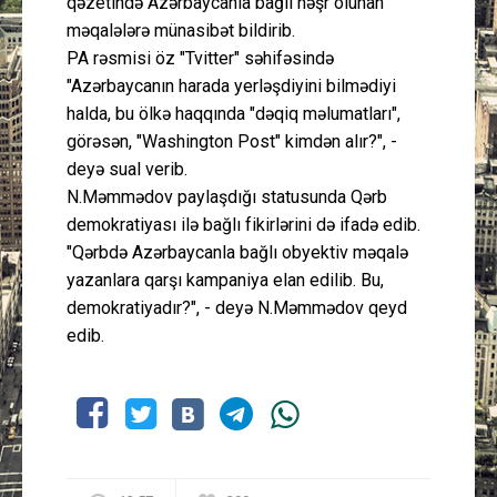
qəzetində Azərbaycanla bağlı nəşr olunan
məqalələrə münasibət bildirib.
PA rəsmisi öz "Tvitter" səhifəsində
"Azərbaycanın harada yerləşdiyini bilmədiyi
halda, bu ölkə haqqında "dəqiq məlumatları",
görəsən, "Washington Post" kimdən alır?", -
deyə sual verib.
N.Məmmədov paylaşdığı statusunda Qərb
demokratiyası ilə bağlı fikirlərini də ifadə edib.
"Qərbdə Azərbaycanla bağlı obyektiv məqalə
yazanlara qarşı kampaniya elan edilib. Bu,
demokratiyadır?", - deyə N.Məmmədov qeyd
edib.