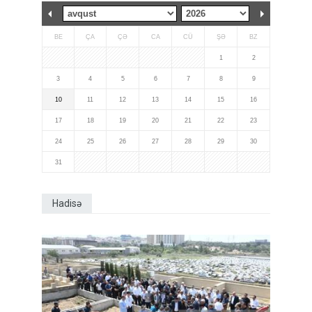
BE
ÇA
ÇƏ
CA
CÜ
ŞƏ
BZ
1
2
3
4
5
6
7
8
9
10
11
12
13
14
15
16
17
18
19
20
21
22
23
24
25
26
27
28
29
30
31
Hadisə