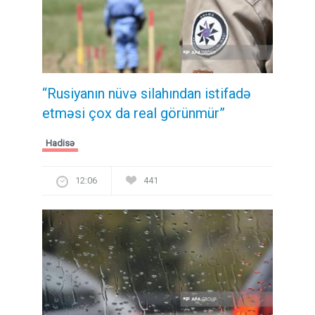
“Rusiyanın nüvə silahından istifadə
etməsi çox da real görünmür”
Hadisə
12:06
441