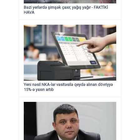
Bəzi yerlərdə şimşək çaxır, yağış yağır - FAKTİKİ
HAVA
Yeni nəsil NKA-lar vasitəsilə qeydə alınan dövriyyə
15%-ə yaxın artıb