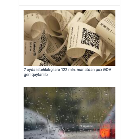
7 ayda istehlakçılara 122 mln. manatdan çox ƏDV
geri qaytarılıb