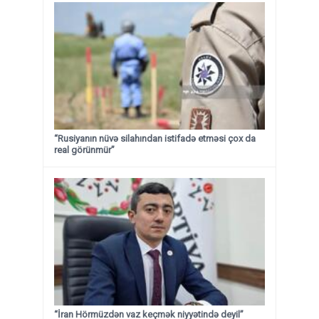
“Rusiyanın nüvə silahından istifadə etməsi çox da
real görünmür”
“İran Hörmüzdən vaz keçmək niyyətində deyil”