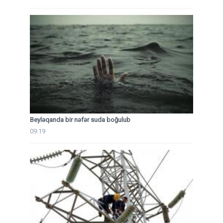
Beyləqanda bir nəfər suda boğulub
09:19