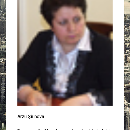
Güney Azərbaycan
Mədəniyyət
Müsahibə
İdman
Layihə
Gündəm
Cəmiyyət
Peşə etikası
Arzu Şirinova
Əlaqə