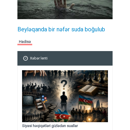
Beyləqanda bir nəfər suda boğulub
Hadisə
Xəbər lenti
Siyasi həqiqətləri gizlədən suallar