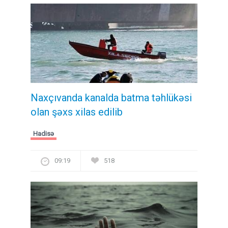
Naxçıvanda kanalda batma təhlükəsi
olan şəxs xilas edilib
Hadisə
09:19
518