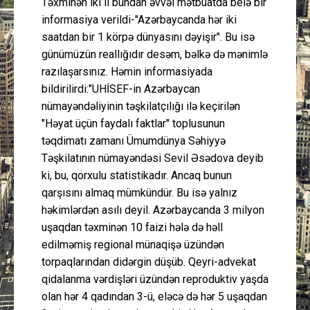
Təxminən iki il bundan əvvəl mətbuatda belə bir
informasiya verildi-"Azərbaycanda hər iki
saatdan bir 1 körpə dünyasını dəyişir". Bu isə
günümüzün reallığıdır desəm, bəlkə də mənimlə
razılaşarsınız. Həmin informasiyada
bildirilirdi:"UHİSEF-in Azərbaycan
nümayəndəliyinin təşkilatçılığı ilə keçirilən
"Həyat üçün faydalı faktlar" toplusunun
təqdimatı zamanı Ümumdünya Səhiyyə
Təşkilatının nümayəndəsi Sevil Əsədova deyib
ki, bu, qorxulu statistikadır. Ancaq bunun
qarşısını almaq mümkündür. Bu isə yalnız
həkimlərdən asılı deyil. Azərbaycanda 3 milyon
uşaqdan təxminən 10 faizi hələ də həll
edilməmiş regional münaqişə üzündən
torpaqlarından didərgin düşüb. Qeyri-advekat
qidalanma vərdişləri üzündən reproduktiv yaşda
olan hər 4 qadından 3-ü, eləcə də hər 5 uşaqdan