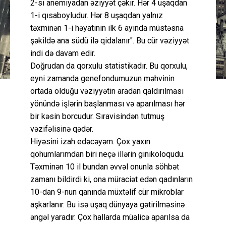
2-si anemiyadan əziyyət çəkir. Hər 4 uşaqdan
1-i qısaboyludur. Hər 8 uşaqdan yalnız
təxminən 1-i həyatının ilk 6 ayında müstəsna
şəkildə ana südü ilə qidalanır". Bu cür vəziyyət
indi də davam edir.
Doğrudan da qorxulu statistikadır. Bu qorxulu,
eyni zamanda genefondumuzun məhvinin
ortada olduğu vəziyyətin aradan qaldırılması
yönündə işlərin başlanması və aparılması hər
bir kəsin borcudur. Sıravisindən tutmuş
vəzifəlisinə qədər.
Hiyəsini izah edəcəyəm. Çox yaxın
qohumlarımdan biri neçə illərin ginikoloqudu.
Təxminən 10 il bundan əvvəl onunla söhbət
zamanı bildirdi ki, ona müraciət edən qadınların
10-dan 9-nun qanında müxtəlif cür mikroblar
aşkarlanır. Bu isə uşaq dünyaya gətirilməsinə
əngəl yaradır. Çox hallarda müalicə aparılsa da