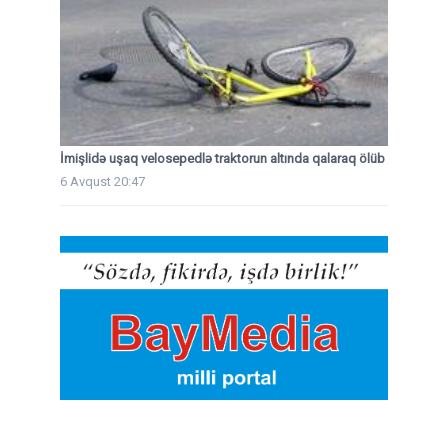
İmişlidə uşaq velosepedlə traktorun altında qalaraq ölüb
6 Avqust 20:47