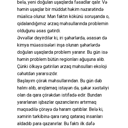
belə, yeni doğulan uşaqlarda fəsadlar qalır. Və
həmin uşaqlar bir müddət həkim nəzarətində
müalicə olunur. Mən faktın kökünü soruşanda o,
qidalandığımız ərzaq məhsullarında problemin
olduğunu əsas gətirdi.
Əvvəllər deyirdilər ki, iri şəhərlərdə, əsasən də
kimya müəssisələri inşa olunan şəhərlərdə
doğulan uşaqlarda problem yaranır. Bu gün isə
həmin problem bütün regionları ağuşuna alıb.
Çünki ölkəyə gətirilən ərzaq məhsulları ekoloji
cəhətdən yararsızdır.
Başlayım çörək məhsullarından. Bu gün dəb
halını alıb, arıqlamaq istəyən də, şəkər xəstəliyi
olan da qara çörəkdən istifadə edir. Bundan
yararlanan işbazlar qazanclarını artırmaq
məqsədilə çörəyə də haram qatıblar. Belə ki,
xəmirin tərkibinə qara rəng qataraq insanları
aldadıb para qazanırlar. Bu faktı ilk dəfə