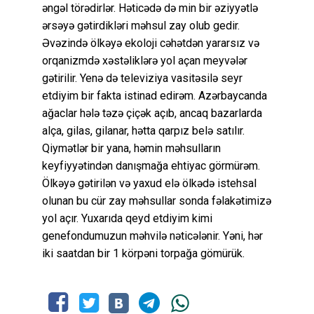
əngəl törədirlər. Həticədə də min bir əziyyətlə
ərsəyə gətirdikləri məhsul zay olub gedir.
Əvəzində ölkəyə ekoloji cəhətdən yararsız və
orqanizmdə xəstəliklərə yol açan meyvələr
gətirilir. Yenə də televiziya vasitəsilə seyr
etdiyim bir fakta istinad edirəm. Azərbaycanda
ağaclar hələ təzə çiçək açıb, ancaq bazarlarda
alça, gilas, gilanar, hətta qarpız belə satılır.
Qiymətlər bir yana, həmin məhsulların
keyfiyyətindən danışmağa ehtiyac görmürəm.
Ölkəyə gətirilən və yaxud elə ölkədə istehsal
olunan bu cür zay məhsullar sonda fəlakətimizə
yol açır. Yuxarıda qeyd etdiyim kimi
genefondumuzun məhvilə nəticələnir. Yəni, hər
iki saatdan bir 1 körpəni torpağa gömürük.