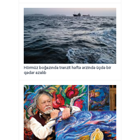
Hörmüz boğazında tranzit həftə ərzində üçdə bir
qədər azalıb