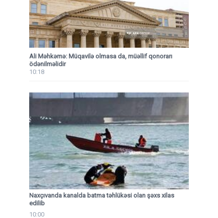
Ali Məhkəmə: Müqavilə olmasa da, müəllif qonorarı
ödənilməlidir
10:18
Naxçıvanda kanalda batma təhlükəsi olan şəxs xilas
edilib
10:00