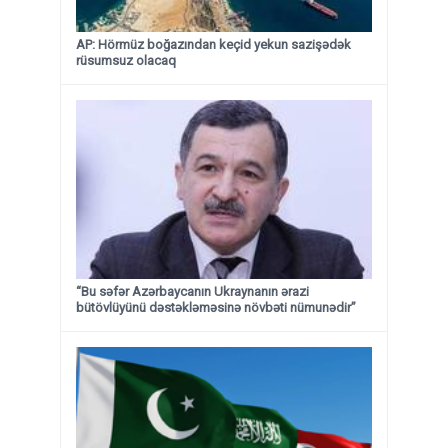
AP: Hörmüz boğazından keçid yekun sazişədək
rüsumsuz olacaq
“Bu səfər Azərbaycanın Ukraynanın ərazi
bütövlüyünü dəstəkləməsinə növbəti nümunədir”