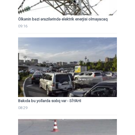
Ölkənin bəzi ərazilərində elektrik enerjisi olmayacaq
09:16
Bakıda bu yollarda sıxlıq var - SİYAHI
08:29