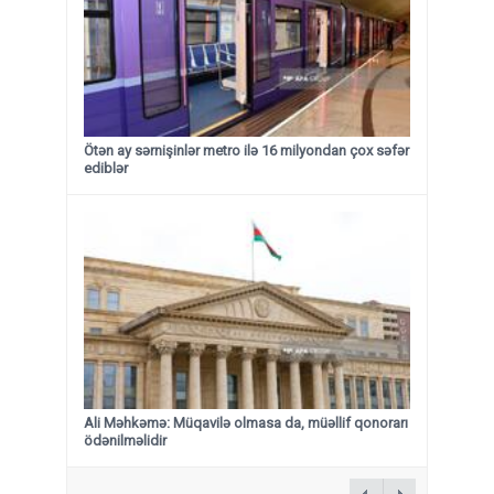
Ötən ay sərnişinlər metro ilə 16 milyondan çox səfər
ediblər
Ali Məhkəmə: Müqavilə olmasa da, müəllif qonorarı
ödənilməlidir