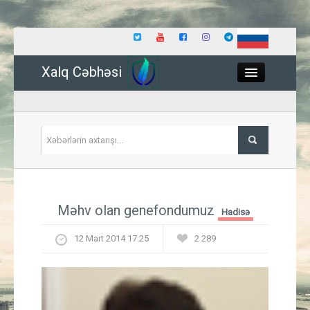
Xalq Cəbhəsi
Close
Siyasət
Məhv olan genefondumuz
Hadisə
İqtisadiyyat
12 Mart 2014 17:25
2 289
Dünya
Hadisə