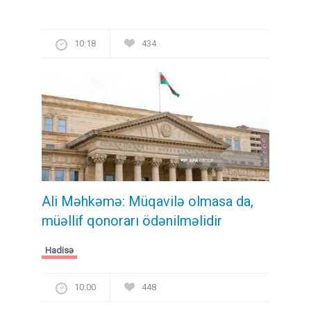
10:18
434
Ali Məhkəmə: Müqavilə olmasa da,
müəllif qonorarı ödənilməlidir
Hadisə
10:00
448