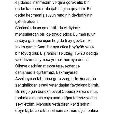
eşidəndə inanmadım və qara çörək alıb bir
qədər kəsib su dolu qabın içinə qoydum. Bir
qədər keçməmiş suyun rənginin dəyişdiyinin
şahidi oldum.
Günümüzdə ən çox istifadə etdiyimiz
məhsullardan biri də toyuq ətidir. Bu məhsulun
ərsəyə gəlməsi üçün heç də 6 ay gözləmək
lazım gəmir. Cəmi bir aya cücə böyüyüb yekə
bir toyuq olur. Bişirəndə isə uzağı 15-20 dəqiqə
vaxt lazımdır, yoxsa yemək horraya dönər.
Ölkəyə gətirilən meyvə tərəvəzdənsə
danışmaqla qurtarmaz. Baxmayaraq
Azərbaycan təbiətinə görə zəngindir. Ancaq bu
zənginlikdən sıravi vətəndaşlar faydalana bilmir.
Bir neçə gün bundan əvvəl Qubada xarab olmuş
tonlarla almanın çaya axıdıldığını televiziyadan
seyr etdim. Məhsulu yetişdirən kənd sakini
deyir ki, becərdikləri almanı satmaq üçün onlara