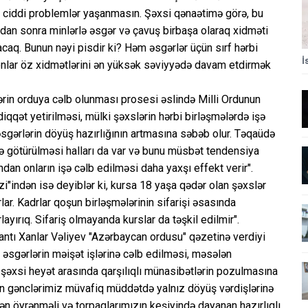
sa ciddi problemlər yaşanmasın. Şəxsi qənaətimə görə, bu
dan sonra minlərlə əsgər və çavuş birbaşa olaraq xidməti
ıracaq. Bunun nəyi pisdir ki? Həm əsgərlər üçün sırf hərbi
İ
 onlar öz xidmətlərini ən yüksək səviyyədə davam etdirmək
lərin orduya cəlb olunması prosesi əslində Milli Ordunun
iqqət yetirilməsi, mülki şəxslərin hərbi birləşmələrdə işə
sgərlərin döyüş hazırlığının artmasına səbəb olur. Təqaüdə
şə götürülməsi halları da var və bunu müsbət tendensiya
ndan onların işə cəlb edilməsi daha yaxşı effekt verir".
i"indən isə deyiblər ki, kursa 18 yaşa qədər olan şəxslər
ırlar. Kadrlar qoşun birləşmələrinin sifarişi əsasında
rlayırıq. Sifariş olmayanda kurslar da təşkil edilmir".
antı Xanlar Vəliyev "Azərbaycan ordusu" qəzetinə verdiyi
əsgərlərin məişət işlərinə cəlb edilməsi, məsələn
şəxsi heyət arasında qarşılıqlı münasibətlərin pozulmasına
ılan gənclərimiz müvafiq müddətdə yalnız döyüş vərdişlərinə
indən öyrənməli və torpaqlarımızın keşiyində dayanan hazırlıqlı