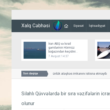
Xalq Cəbhəsi
Siyasət
İqtisadiyyat
İran ABŞ və İsrail
gəmilərinin Hörmüz
boğazından keçidini
bağlayır
7 Avqust 14:37
Bessent İranla 60 günlük atəşkəs imkanını istisna etməyib
Son dəqiqə
Silahlı Qüvvələrdə bir sıra vəzifələrin icr
olunur