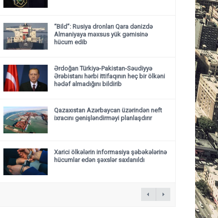
“Bild”: Rusiya dronları Qara dənizdə
Almaniyaya məxsus yük gəmisinə
hücum edib
Ərdoğan Türkiyə-Pakistan-Səudiyyə
Ərəbistanı hərbi ittifaqının heç bir ölkəni
hədəf almadığını bildirib
Qazaxıstan Azərbaycan üzərindən neft
ixracını genişləndirməyi planlaşdırır
Xarici ölkələrin informasiya şəbəkələrinə
hücumlar edən şəxslər saxlanıldı