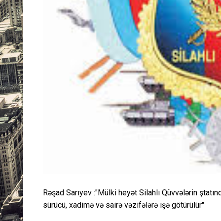
Rəşad Sarıyev :"Mülki heyət Silahlı Qüvvələrin ştatınd
sürücü, xadimə və sairə vəzifələrə işə götürülür"