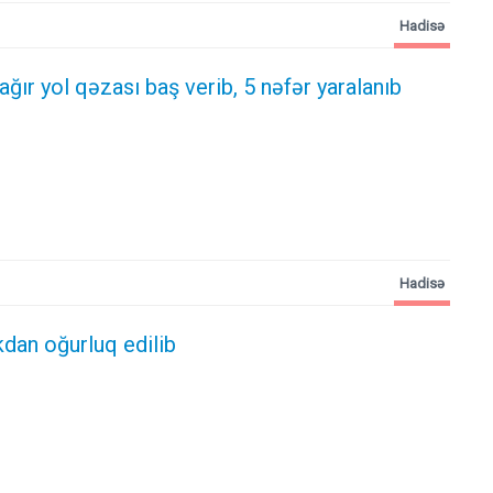
Hadisə
 ağır yol qəzası baş verib, 5 nəfər yaralanıb
Hadisə
kdan oğurluq edilib