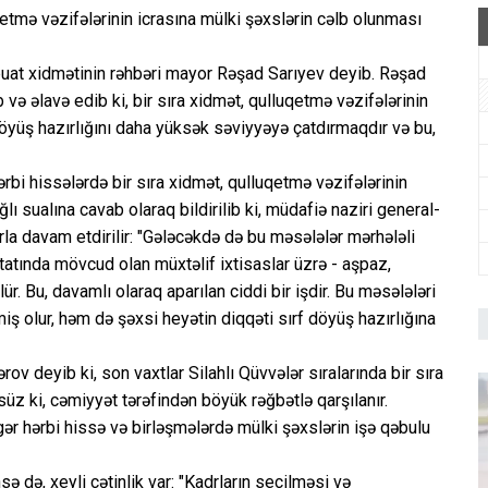
qetmə vəzifələrinin icrasına mülki şəxslərin cəlb olunması
ətbuat xidmətinin rəhbəri mayor Rəşad Sarıyev deyib. Rəşad
 və əlavə edib ki, bir sıra xidmət, qulluqetmə vəzifələrinin
yüş hazırlığını daha yüksək səviyyəyə çatdırmaqdır və bu,
bi hissələrdə bir sıra xidmət, qulluqetmə vəzifələrinin
lı sualına cavab olaraq bildirilib ki, müdafiə naziri general-
a davam etdirilir: "Gələcəkdə də bu məsələlər mərhələli
ştatında mövcud olan müxtəlif ixtisaslar üzrə - aşpaz,
lür. Bu, davamlı olaraq aparılan ciddi bir işdir. Bu məsələləri
miş olur, həm də şəxsi heyətin diqqəti sırf döyüş hazırlığına
v deyib ki, son vaxtlar Silahlı Qüvvələr sıralarında bir sıra
süz ki, cəmiyyət tərəfindən böyük rəğbətlə qarşılanır.
ər hərbi hissə və birləşmələrdə mülki şəxslərin işə qəbulu
 də, xeyli çətinlik var: "Kadrların seçilməsi və