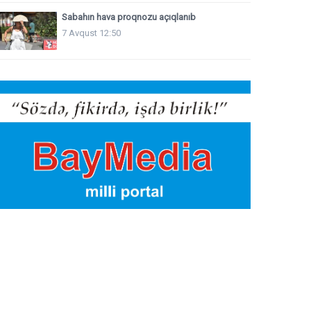
Sabahın hava proqnozu açıqlanıb
7 Avqust 12:50