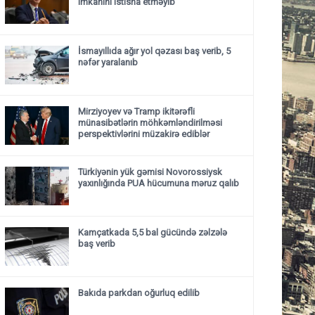
imkanını istisna etməyib
İsmayıllıda ağır yol qəzası baş verib, 5
nəfər yaralanıb
Mirziyoyev və Tramp ikitərəfli
münasibətlərin möhkəmləndirilməsi
perspektivlərini müzakirə ediblər
Türkiyənin yük gəmisi Novorossiysk
yaxınlığında PUA hücumuna məruz qalıb
Kamçatkada 5,5 bal gücündə zəlzələ
baş verib
Bakıda parkdan oğurluq edilib