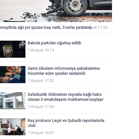
smayıllıda ağır yol qəzası baş verib, 5 nəfər yaralanıb
7 Avqust 21:39
Bakıda parkdan oğurluq edilib
7 Avqust 19:14
Xarici ölkələrin informasiya şəbəkələrinə
hücumlar edən şəxslər saxlanıldı
7 Avqust 17:52
Səfərbərlik Xidmətinin rüşvətlə bağlı həbs
olunan 3 əməkdaşının məhkəməsi başlayır
7 Avqust 17:06
Baş prokuror Laçın və Qubadlı rayonlarında
olub
7 Avqust 16:07