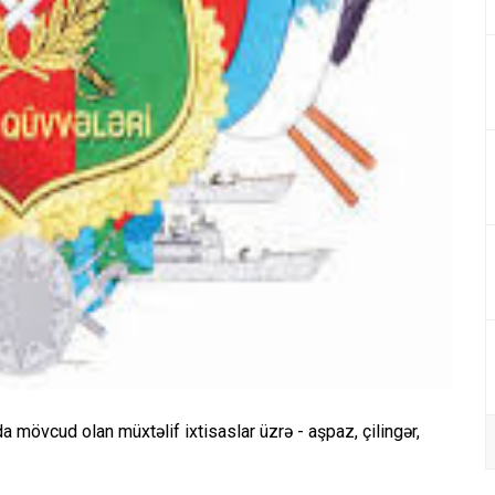
a mövcud olan müxtəlif ixtisaslar üzrə - aşpaz, çilingər,