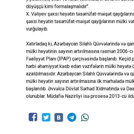
döyüşçü kimi formalaşmalıdır".
X. Vəliyev şəxsi heyətin təsərrüfat-məişət qayğıların
şəxsi heyətin təsərrüfat-məişət qayğılarının mülki v
vurğulayıb.
Xatırladaq ki, Azərbaycan Silahlı Qüvvələrində və qan
mülki heyətinin sayının artırılmasına rəsmən 2006-cı 
Fəaliyyət Planı (İPAP) çərçivəsində başlanıb. Keçi
hərbi əhəmiyyət kəsb edən vəzifələrin mülki heyətə öt
azaldılmasıdır. Azərbaycan Silahlı Qüvvələrində və q
mülki heyətin sayının artırılmasına ilk mərhələdə mülk
başlanılıb. Əvvəlcə Dövlət Sərhəd Xidmətində və Daxil
olunublar. Müdafiə Nazirliyi isə prosesə 2013-cü ildə