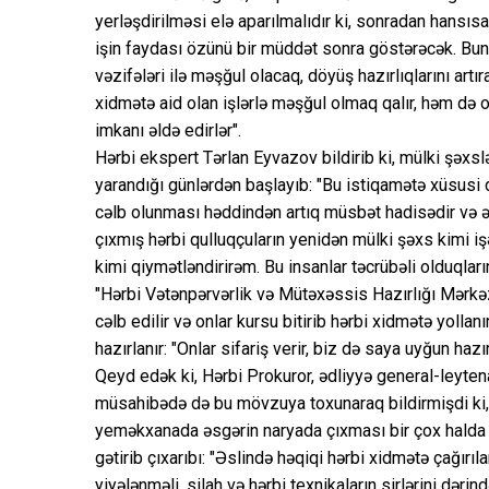
yerləşdirilməsi elə aparılmalıdır ki, sonradan hansı
işin faydası özünü bir müddət sonra göstərəcək. Bun
vəzifələri ilə məşğul olacaq, döyüş hazırlıqlarını art
xidmətə aid olan işlərlə məşğul olmaq qalır, həm də
imkanı əldə edirlər".
Hərbi ekspert Tərlan Eyvazov bildirib ki, mülki şəxs
yarandığı günlərdən başlayıb: "Bu istiqamətə xüsusi d
cəlb olunması həddindən artıq müsbət hadisədir və ə
çıxmış hərbi qulluqçuların yenidən mülki şəxs kimi i
kimi qiymətləndirirəm. Bu insanlar təcrübəli olduqları
"Hərbi Vətənpərvərlik və Mütəxəssis Hazırlığı Mərkəz
cəlb edilir və onlar kursu bitirib hərbi xidmətə yollan
hazırlanır: "Onlar sifariş verir, biz də saya uyğun hazı
Qeyd edək ki, Hərbi Prokuror, ədliyyə general-leyten
müsahibədə də bu mövzuya toxunaraq bildirmişdi ki, 
yeməkxanada əsgərin naryada çıxması bir çox halda 
gətirib çıxarıbı: "Əslində həqiqi hərbi xidmətə çağır
yiyələnməli, silah və hərbi texnikaların sirlərini dər