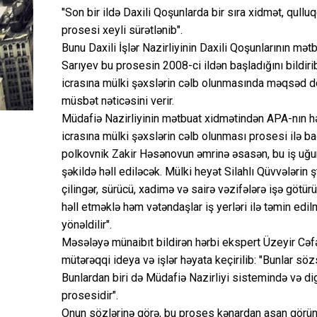
"Son bir ildə Daxili Qoşunlarda bir sıra xidmət, qullu
prosesi xeyli sürətlənib".
Bunu Daxili İşlər Nazirliyinin Daxili Qoşunlarının m
Sarıyev bu prosesin 2008-ci ildən başladığını bildirib
icrasına mülki şəxslərin cəlb olunmasında məqsəd dö
müsbət nəticəsini verir.
Müdafiə Nazirliyinin mətbuat xidmətindən APA-nın hər
icrasına mülki şəxslərin cəlb olunması prosesi ilə bağ
polkovnik Zakir Həsənovun əmrinə əsasən, bu iş uğurl
şəkildə həll ediləcək. Mülki heyət Silahlı Qüvvələrin 
çilingər, sürücü, xadimə və sairə vəzifələrə işə götürü
həll etməklə həm vətəndaşlar iş yerləri ilə təmin edil
yönəldilir".
Məsələyə münaibıt bildirən hərbi ekspert Üzeyir Cəfəro
mütərəqqi ideya və işlər həyata keçirilib: "Bunlar söz
Bunlardan biri də Müdafiə Nazirliyi sistemində və dig
prosesidir".
Onun sözlərinə görə, bu proses kənardan asan görünsə