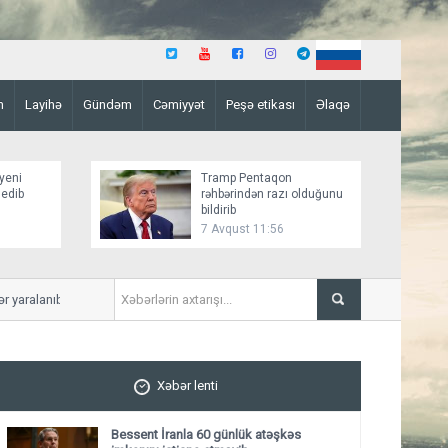
n
Layihə
Gündəm
Cəmiyyət
Peşə etikası
Əlaqə
yeni
Tramp Pentaqon
 edib
rəhbərindən razı olduğunu
bildirib
7 Avqust 11:56
ralanıb
Mirziyoyev və Tramp ikitərəf
ediblər
Xəbər lenti
Bessent İranla 60 günlük atəşkəs