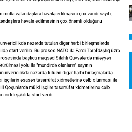
ın mülki vətəndaşlara həvalə edilməsini çox vacib sayıb,
ətəndaşlara həvalə edilməsinin çox önəmli olduğunu
unvericilikdə nəzərdə tutulan digər hərbi birləşmələrdə
ildə start verilib. Bu proses NATO ilə Fərdi Tərəfdaşlıq üzrə
d prosesində başlıca məqsəd Silahlı Qüvvələrdə müəyyən
ürülməsi yolu ilə "mundirdə olanların" sayının
anunvericilikdə nəzərdə tutulan digər hərbi birləşmələrdə
i işçilərin əsasən təsərrüfat xidmətlərinə cəlb olunması ilə
i Qoşunlarda mülki işçilər təsərrüfat xidmətlərinə cəlb
n ciddi şəkildə start verib.