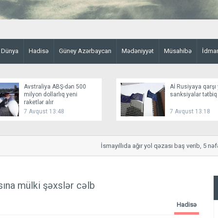
Dünya
Hadisə
Güney Azərbaycan
Mədəniyyət
Müsahibə
İdma
Avstraliya ABŞ-dən 500
Aİ Rusiyaya qarşı 
milyon dollarlıq yeni
sanksiyalar tətbiq
raketlər alır
7 Avqust 13:48
7 Avqust 13:18
İsmayıllıda ağır yol qəzası baş verib, 5 nəfər ya
asına mülki şəxslər cəlb
Hadisə