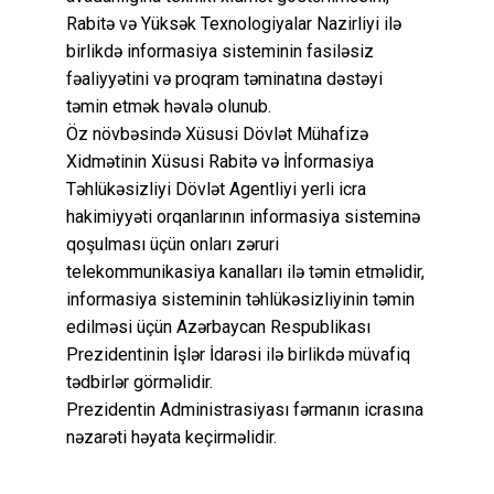
Rabitə və Yüksək Texnologiyalar Nazirliyi ilə
birlikdə informasiya sisteminin fasiləsiz
fəaliyyətini və proqram təminatına dəstəyi
təmin etmək həvalə olunub.
Öz növbəsində Xüsusi Dövlət Mühafizə
Xidmətinin Xüsusi Rabitə və İnformasiya
Təhlükəsizliyi Dövlət Agentliyi yerli icra
hakimiyyəti orqanlarının informasiya sisteminə
qoşulması üçün onları zəruri
telekommunikasiya kanalları ilə təmin etməlidir,
informasiya sisteminin təhlükəsizliyinin təmin
edilməsi üçün Azərbaycan Respublikası
Prezidentinin İşlər İdarəsi ilə birlikdə müvafiq
tədbirlər görməlidir.
Prezidentin Administrasiyası fərmanın icrasına
nəzarəti həyata keçirməlidir.