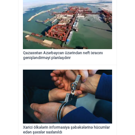
Qazaxıstan Azərbaycan üzərindən neft ixracını
genişləndirməyi planlaşdırır
Xarici ölkələrin informasiya şəbəkələrinə hücumlar
edən şəxslər saxlanıldı