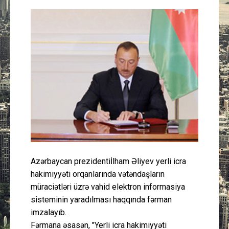
Güney Azərbaycan
Mədəniyyət
Müsahibə
İdman
Layihə
Gündəm
Azərbaycan prezidentiİlham Əliyev yerli icra
Cəmiyyət
hakimiyyəti orqanlarında vətəndaşların
müraciətləri üzrə vahid elektron informasiya
Peşə etikası
sisteminin yaradılması haqqında fərman
imzalayıb.
Əlaqə
Fərmana əsasən, "Yerli icra hakimiyyəti