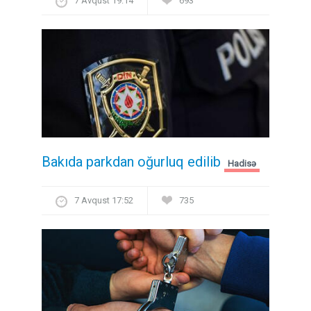
7 Avqust 19:14
693
Bakıda parkdan oğurluq edilib
Hadisə
7 Avqust 17:52
735