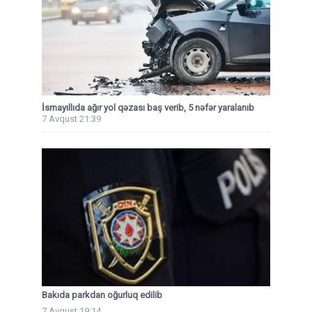
İsmayıllıda ağır yol qəzası baş verib, 5 nəfər yaralanıb
7 Avqust 21:39
Bakıda parkdan oğurluq edilib
7 Avqust 19:14