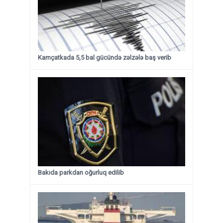
Kamçatkada 5,5 bal gücündə zəlzələ baş verib
Bakıda parkdan oğurluq edilib