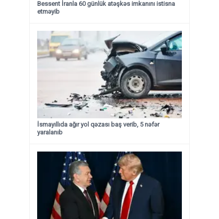
Bessent İranla 60 günlük atəşkəs imkanını istisna
etməyib
İsmayıllıda ağır yol qəzası baş verib, 5 nəfər
yaralanıb