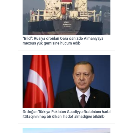
“Bild”: Rusiya dronları Qara dənizdə Almaniyaya
məxsus yük gəmisinə hücum edib
Ərdoğan Türkiyə-Pakistan-Səudiyyə Ərəbistanı hərbi
ittifaqının heç bir ölkəni hədəf almadığını bildirib