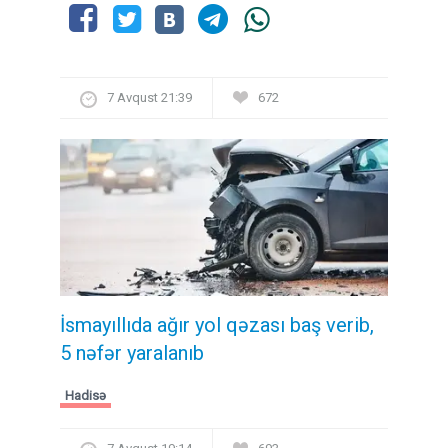
7 Avqust 21:39
672
İsmayıllıda ağır yol qəzası baş verib,
5 nəfər yaralanıb
Hadisə