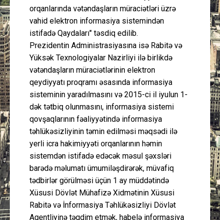
orqanlarında vətəndaşların müraciətləri üzrə
vahid elektron informasiya sistemindən
istifadə Qaydaları" təsdiq edilib.
Prezidentin Administrasiyasına isə Rabitə və
Yüksək Texnologiyalar Nazirliyi ilə birlikdə
vətəndaşların müraciətlərinin elektron
qeydiyyatı proqramı əsasında informasiya
sisteminin yaradılmasını və 2015-ci il iyulun 1-
dək tətbiq olunmasını, informasiya sistemi
qovşaqlarının fəaliyyətində informasiya
təhlükəsizliyinin təmin edilməsi məqsədi ilə
yerli icra hakimiyyəti orqanlarının həmin
sistemdən istifadə edəcək məsul şəxsləri
barədə məlumatı ümumiləşdirərək, müvafiq
tədbirlər görülməsi üçün 1 ay müddətində
Xüsusi Dövlət Mühafizə Xidmətinin Xüsusi
Rabitə və İnformasiya Təhlükəsizliyi Dövlət
Agentliyinə təqdim etmək, habelə informasiya