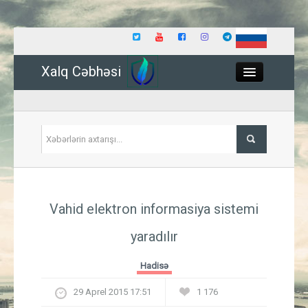
Xalq Cəbhəsi
Close
Siyasət
Vahid elektron informasiya sistemi
İqtisadiyyat
yaradılır
Dünya
Hadisə
Hadisə
29 Aprel 2015 17:51
1 176