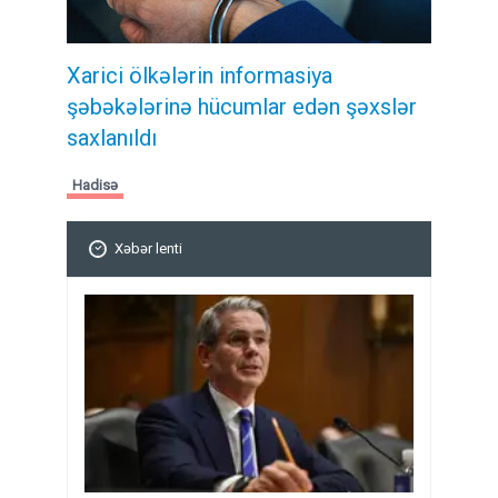
Xarici ölkələrin informasiya
şəbəkələrinə hücumlar edən şəxslər
saxlanıldı
Hadisə
Xəbər lenti