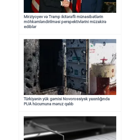
Mirziyoyev və Tramp ikitərəfli münasibətlərin
möhkəmləndirilməsi perspektivlərini müzakirə
ediblər
Türkiyənin yük gəmisi Novorossiysk yaxınlığında
PUA hücumuna məruz qalıb