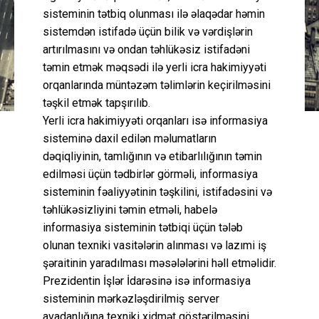
sisteminin tətbiq olunması ilə əlaqədar həmin
sistemdən istifadə üçün bilik və vərdişlərin
artırılmasını və ondan təhlükəsiz istifadəni
təmin etmək məqsədi ilə yerli icra hakimiyyəti
orqanlarında müntəzəm təlimlərin keçirilməsini
təşkil etmək tapşırılıb.
Yerli icra hakimiyyəti orqanları isə informasiya
sisteminə daxil edilən məlumatların
dəqiqliyinin, tamlığının və etibarlılığının təmin
edilməsi üçün tədbirlər görməli, informasiya
sisteminin fəaliyyətinin təşkilini, istifadəsini və
təhlükəsizliyini təmin etməli, habelə
informasiya sisteminin tətbiqi üçün tələb
olunan texniki vasitələrin alınması və lazımi iş
şəraitinin yaradılması məsələlərini həll etməlidir.
Prezidentin İşlər İdarəsinə isə informasiya
sisteminin mərkəzləşdirilmiş server
avadanlığına texniki xidmət göstərilməsini,