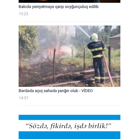
Bakıda yeniyetməyə qarşı soyğunçuluq edilib
15:23
Bərdədə açıq sahədə yanğın olub - VİDEO
14:57