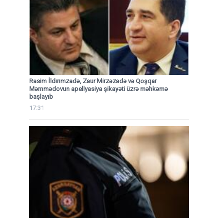
Rasim İldırımzadə, Zaur Mirzəzadə və Qoşqar
Məmmədovun apellyasiya şikayəti üzrə məhkəmə
başlayıb
17:31