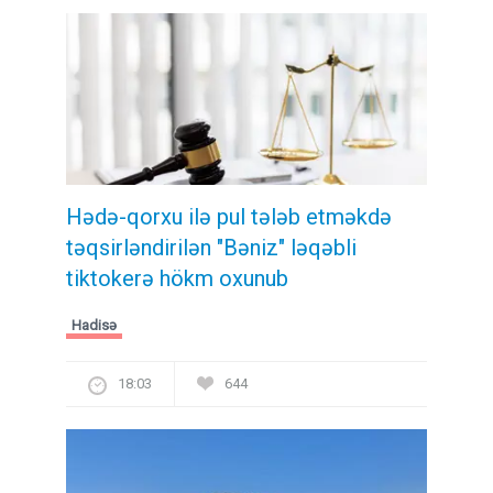
Hədə-qorxu ilə pul tələb etməkdə
təqsirləndirilən "Bəniz" ləqəbli
tiktokerə hökm oxunub
Hadisə
18:03
644