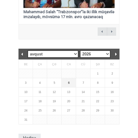
Məhəmməd Salah “Trabzonspor”la iki illik müqavilə
imzalayıb, mövsümə 17 mln. avro qazanacaq
BE
ÇA
ÇƏ
CA
CÜ
ŞƏ
BZ
1
2
3
4
5
6
7
8
9
10
11
12
13
14
15
16
17
18
19
20
21
22
23
24
25
26
27
28
29
30
31
Hadisə