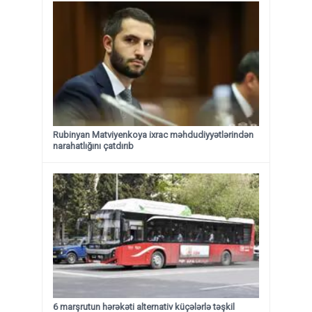
Rubinyan Matviyenkoya ixrac məhdudiyyətlərindən
narahatlığını çatdırıb
6 marşrutun hərəkəti alternativ küçələrlə təşkil