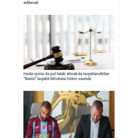
ediləcək
Hədə-qorxu ilə pul tələb etməkdə təqsirləndirilən
"Bəniz" ləqəbli tiktokerə hökm oxunub