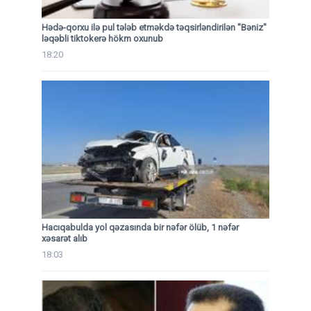
Hədə-qorxu ilə pul tələb etməkdə təqsirləndirilən "Bəniz"
ləqəbli tiktokerə hökm oxunub
18:20
Hacıqabulda yol qəzasında bir nəfər ölüb, 1 nəfər
xəsarət alıb
18:03