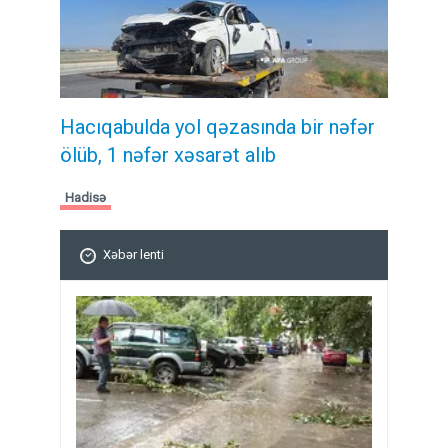
Hacıqabulda yol qəzasında bir nəfər
ölüb, 1 nəfər xəsarət alıb
Hadisə
Xəbər lenti