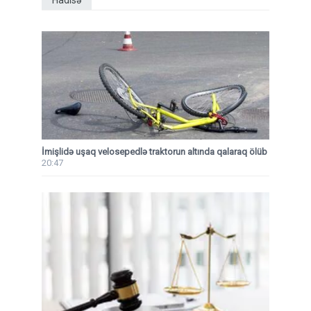
İmişlidə uşaq velosepedlə traktorun altında qalaraq ölüb
20:47