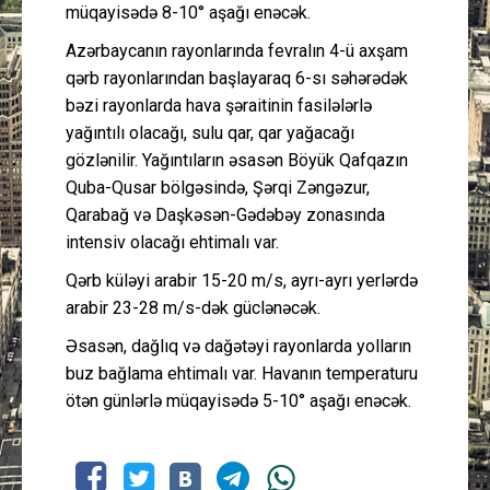
müqayisədə 8-10° aşağı enəcək.
Azərbaycanın rayonlarında fevralın 4-ü axşam
qərb rayonlarından başlayaraq 6-sı səhərədək
bəzi rayonlarda hava şəraitinin fasilələrlə
yağıntılı olacağı, sulu qar, qar yağacağı
gözlənilir. Yağıntıların əsasən Böyük Qafqazın
Quba-Qusar bölgəsində, Şərqi Zəngəzur,
Qarabağ və Daşkəsən-Gədəbəy zonasında
intensiv olacağı ehtimalı var.
Qərb küləyi arabir 15-20 m/s, ayrı-ayrı yerlərdə
arabir 23-28 m/s-dək güclənəcək.
Əsasən, dağlıq və dağətəyi rayonlarda yolların
buz bağlama ehtimalı var. Havanın temperaturu
ötən günlərlə müqayisədə 5-10° aşağı enəcək.