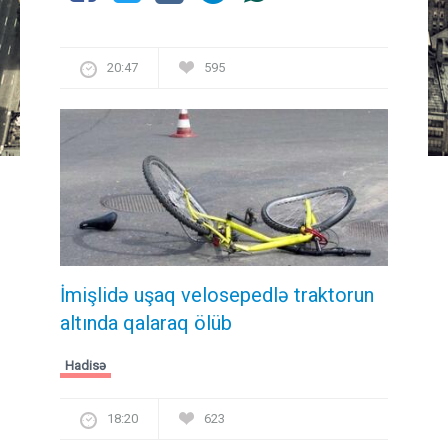
20:47
595
İmişlidə uşaq velosepedlə traktorun
altında qalaraq ölüb
Hadisə
18:20
623