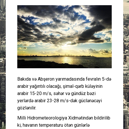
Güney Azərbaycan
Mədəniyyət
Müsahibə
İdman
Layihə
Bakıda və Abşeron yarımadasında fevralın 5-də
Gündəm
arabir yağıntılı olacağı, şimal-qərb küləyinin
arabir 15-20 m/s, səhər və gündüz bəzi
Cəmiyyət
yerlərdə arabir 23-28 m/s-dək güclənəcəyi
gözlənilir.
Peşə etikası
Milli Hidrometeorologiya Xidmətindən bildirilib
ki, havanın temperaturu ötən günlərlə
Əlaqə