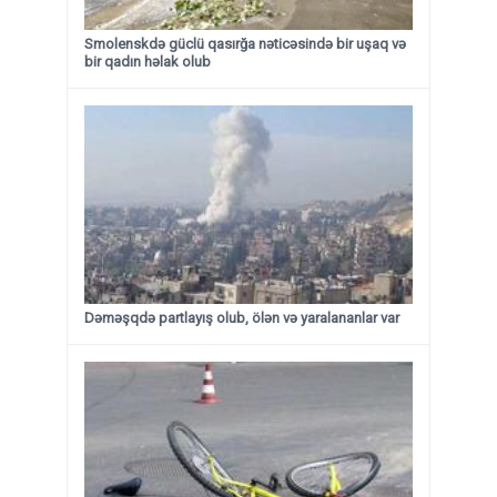
Smolenskdə güclü qasırğa nəticəsində bir uşaq və
bir qadın həlak olub
Dəməşqdə partlayış olub, ölən və yaralananlar var