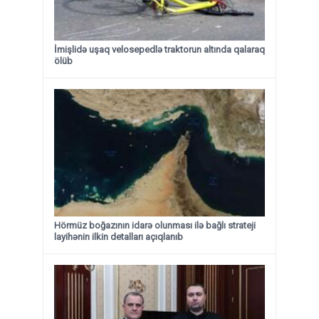
İmişlidə uşaq velosepedlə traktorun altında qalaraq
ölüb
Hörmüz boğazının idarə olunması ilə bağlı strateji
layihənin ilkin detalları açıqlanıb