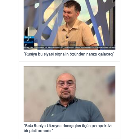
"Rusiya bu siyasi siqnalın özündən narazı qalacaq"
"Bakı Rusiya-Ukrayna danışıqları üçün perspektivli
bir platformadır"