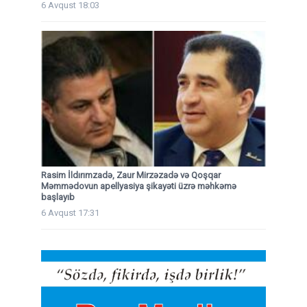
6 Avqust 18:03
Rasim İldırımzadə, Zaur Mirzəzadə və Qoşqar
Məmmədovun apellyasiya şikayəti üzrə məhkəmə
başlayıb
6 Avqust 17:31