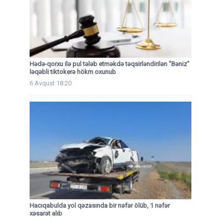
Hədə-qorxu ilə pul tələb etməkdə təqsirləndirilən "Bəniz"
ləqəbli tiktokerə hökm oxunub
6 Avqust 18:20
Hacıqabulda yol qəzasında bir nəfər ölüb, 1 nəfər
xəsarət alıb