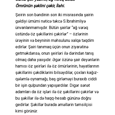
Ömrünün şəklini çəkir, İlahi.
Şeirin son bəndinin son iki misrasında şairin
gəldiyi ümümi nəticə təkcə S.İbrahimliyə
ünvanlanmamışdır. Bütün şairlər “ağ vərəq
üstündə öz şəkillərini çəkirlər” – özlərinin
ürəyinin və beyninin məhsulunu xalqa təqdim
edirlər. Şairi tanımaq üçün onun ziyarətinə
getməkdənsə, onun şeirləri ilə dərindən tanış
olmaq daha yaxşıdır. Əgər özünə şair deyənlərin
hamısı öz şeirləri ilə öz ömürlərinin, həyatlarının
şəkillərini çəkdiklərini bilsəydilər, çoxları kağız-
qələmlə oynamağı, baş girləməyi buraxıb ciddi
bir işin qulpundan yapışardılar. Digər sənət
adamları da öz işləri ilə öz şəkillərini çəkirlər və
bu şəkillər ilə də haqq-hesab gününə doğru
gedirlər. Şəkillər burada əməllərin təmsilçisi
kimi görünür.