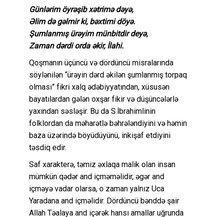
Günlərim öyrəşib xətrimə dəyə,
Əlim də gəlmir ki, bəxtimi döyə.
Şumlanmış ürəyim münbitdir deyə,
Zaman dərdi orda əkir, İlahi.
Qoşmanın üçüncü və dördüncü misralarında
söylənilən “ürəyin dərd əkilən şumlanmış torpaq
olması” fikri xalq ədəbiyyatından, xüsusən
bayatılardan gələn oxşar fikir və düşüncələrlə
yaxından səsləşir. Bu da S.İbrahimlinin
folklordan da məharətlə bəhrələndiyini və həmin
baza üzərində böyüdüyünü, inkişaf etdiyini
təsdiq edir.
Saf xarakterə, təmiz əxlaqa malik olan insan
mümkün qədər and içməməlidir, əgər and
içməyə vadar olarsa, o zaman yalnız Uca
Yaradana and içməlidir. Dördüncü bənddə şair
Allah Təalaya and içərək hansı amallar uğrunda