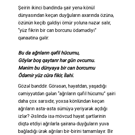
Şeirin ikinci bəndində şair yenə könül
dünyasından keçən duyğuların axarında özünə,
özünün keçib gəldiyi ömür yoluna nəzər salır,
“yüz fikrin bir can borcunu ödəmədiyi”
qənaətinə gəlir:
Bu da ağrıların qəfil hücumu,
Göylər boş qaytarır hər gün ovcumu.
Mənim bu dünyaya bir can borcumu
Ödəmir yüz cürə fikir, İlahi.
Gözəl bənddir. Görəsən, həyatdan, yaşadığı
cəmiyyətdən gələn “ağrıların qəfil hücumu” şairi
daha çox sarsıdır, yoxsa könlündən keçən
ağrıların asta-asta sümüyə yeriyərək açdığı
izlər? Əslində isə mövcud həyat şərtlərinin
diqtə etdiyi ağrılarla şairanə duyğuların yuva
bağladığı ürək ağrıları bir-birini tamamlayır. Bir