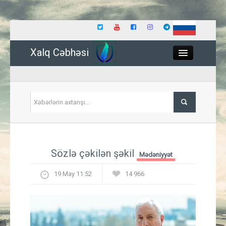
Xalq Cəbhəsi
Close
Siyasət
Sözlə çəkilən şəkil
Mədəniyyət
İqtisadiyyat
19 May 11:52
14 966
Dünya
Hadisə