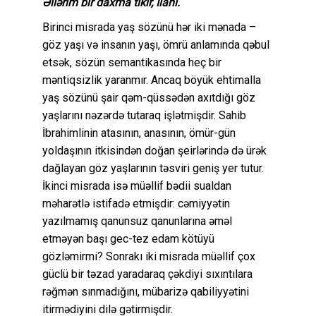
Əllərim bir daxma tikir, İlahi.
Birinci misrada yaş sözünü hər iki mənada –
göz yaşı və insanın yaşı, ömrü anlamında qəbul
etsək, sözün semantikasında heç bir
məntiqsizlik yaranmır. Ancaq böyük ehtimalla
yaş sözünü şair qəm-qüssədən axıtdığı göz
yaşlarını nəzərdə tutaraq işlətmişdir. Sahib
İbrahimlinin atasının, anasının, ömür-gün
yoldaşının itkisindən doğan şeirlərində də ürək
dağlayan göz yaşlarının təsviri geniş yer tutur.
İkinci misrada isə müəllif bədii sualdan
məharətlə istifadə etmişdir: cəmiyyətin
yazılmamış qanunsuz qanunlarına əməl
etməyən başı gec-tez edam kötüyü
gözləmirmi? Sonrakı iki misrada müəllif çox
güclü bir təzad yaradaraq çəkdiyi sıxıntılara
rəğmən sınmadığını, mübarizə qabiliyyətini
itirmədiyini dilə gətirmişdir.