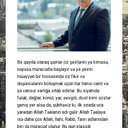
Güney Azərbaycan
Mədəniyyət
Müsahibə
İdman
Bir qayda olaraq şairlər öz şeirlərini ya kiməsə,
Layihə
nəyəsə müraciətlə başlayır və ya şeirin
müəyyən bir hissəsində öz fikir və
Gündəm
düşüncələrini bölüşmək üçün hər hansı canlı və
ya cansız varlığa xitab edirlər. Bu siyahıda
Cəmiyyət
fələk, dağlar, könül, yar, sevgili, dost kimi sözlər
geniş yer alsa da, şübhəsiz ki, ilk sırada uca
Peşə etikası
yaradan Allah Təalanın adı gəlir. Allah Təalaya
isə daha çox Allah, İlahi, Rəbb, Tanrı adlarından
Əlaqə
biri ilə müraciət olunur. Bu gün klassik