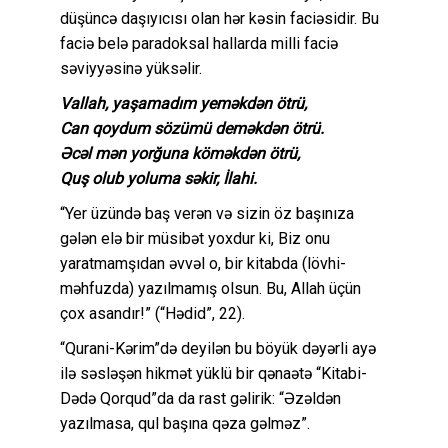
düşüncə daşıyıcısı olan hər kəsin faciəsidir. Bu
faciə belə paradoksal hallarda milli faciə
səviyyəsinə yüksəlir.
Vallah, yaşamadım yeməkdən ötrü,
Can qoydum sözümü deməkdən ötrü.
Əcəl mən yorğuna köməkdən ötrü,
Quş olub yoluma səkir, İlahi.
“Yer üzündə baş verən və sizin öz başınıza
gələn elə bir müsibət yoxdur ki, Biz onu
yaratmamşıdan əvvəl o, bir kitabda (lövhi-
məhfuzda) yazılmamış olsun. Bu, Allah üçün
çox asandır!” (“Hədid”, 22).
“Qurani-Kərim”də deyilən bu böyük dəyərli ayə
ilə səsləşən hikmət yüklü bir qənaətə “Kitabi-
Dədə Qorqud”da da rast gəlirik: “Əzəldən
yazılmasa, qul başına qəza gəlməz”.