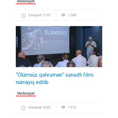
Mədəniyyət
5 Avqust 11:07
1 099
“Ölümsüz qəhrəman” sənədli filmi
nümayiş edilib
Mədəniyyət
4 Avqust 10:05
1 372