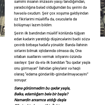
səmimi insanın imzasını yaxşı tanıdığımdan,
yaradıcılığına bələd olduğumdan bu şeirini də
həvəslə oxudum. Şeir çox xoşuma gəldiyindən
öz fikirlərimi müəlliflə də, oxucularla da
bölüşməyi lazım bildim.
Şeirin ilk bəndindən müəllif könlündə tüğyan
edən kədərin yaratdığı düşüncələrini bədii sözə
çevirib birbaşa hədəfə yönəldir. Bəndə İlahinin
sirlərini bilmək iqtidarında olmasa da, Ona
xitabən suallarını vermək ixtiyarını özündə
saxlayır. Şair də elə ilk bənddən “bu qədər yaşla
onu görməyən” İlahidən gileylənir və haqlı
olaraq “edama göndərilib-göndərilməyəcəyini”
soruşur:
Sənə görünmədim bu qədər yaşla,
Bəlkə, edamlığam belə bir başla?
Namərdin arxamca atdığı daşla