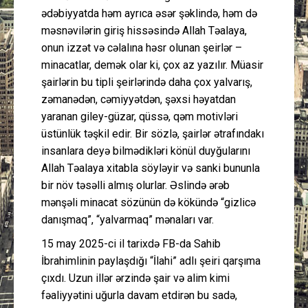
ədəbiyyatda həm ayrıca əsər şəklində, həm də
məsnəvilərin giriş hissəsində Allah Təalaya,
onun izzət və cəlalına həsr olunan şeirlər –
minacatlar, demək olar ki, çox az yazılır. Müasir
şairlərin bu tipli şeirlərində daha çox yalvarış,
zəmanədən, cəmiyyətdən, şəxsi həyatdan
yaranan giley-güzar, qüssə, qəm motivləri
üstünlük təşkil edir. Bir sözlə, şairlər ətrafındakı
insanlara deyə bilmədikləri könül duyğularını
Allah Təalaya xitabla söyləyir və sanki bununla
bir növ təsəlli almış olurlar. Əslində ərəb
mənşəli minacat sözünün də kökündə “gizlicə
danışmaq”, “yalvarmaq” mənaları var.
15 may 2025-ci il tarixdə FB-da Sahib
İbrahimlinin paylaşdığı “İlahi” adlı şeiri qarşıma
çıxdı. Uzun illər ərzində şair və alim kimi
fəaliyyətini uğurla davam etdirən bu sadə,