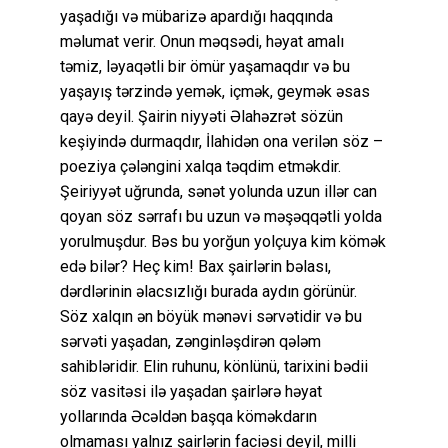
yaşadığı və mübarizə apardığı haqqında
məlumat verir. Onun məqsədi, həyat amalı
təmiz, ləyaqətli bir ömür yaşamaqdır və bu
yaşayış tərzində yemək, içmək, geymək əsas
qayə deyil. Şairin niyyəti Əlahəzrət sözün
keşiyində durmaqdır, İlahidən ona verilən söz –
poeziya çələngini xalqa təqdim etməkdir.
Şeiriyyət uğrunda, sənət yolunda uzun illər can
qoyan söz sərrafı bu uzun və məşəqqətli yolda
yorulmuşdur. Bəs bu yorğun yolçuya kim kömək
edə bilər? Heç kim! Bax şairlərin bəlası,
dərdlərinin əlacsızlığı burada aydın görünür.
Söz xalqın ən böyük mənəvi sərvətidir və bu
sərvəti yaşadan, zənginləşdirən qələm
sahibləridir. Elin ruhunu, könlünü, tarixini bədii
söz vasitəsi ilə yaşadan şairlərə həyat
yollarında Əcəldən başqa köməkdarın
olmaması yalnız şairlərin faciəsi deyil, milli