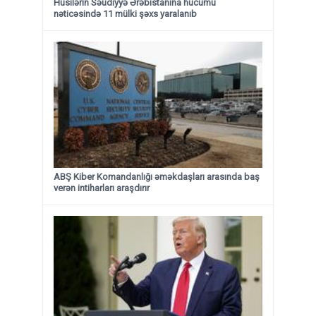
Husilərin Səudiyyə Ərəbistanına hücumu
nəticəsində 11 mülki şəxs yaralanıb
ABŞ Kiber Komandanlığı əməkdaşları arasında baş
verən intiharları araşdırır