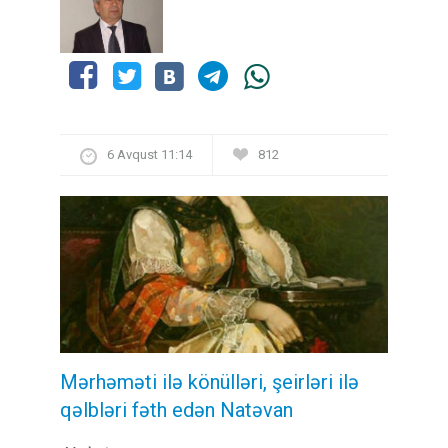
6 Avqust 11:14
812
Mərhəməti ilə könülləri, şeirləri ilə
qəlbləri fəth edən Natəvan