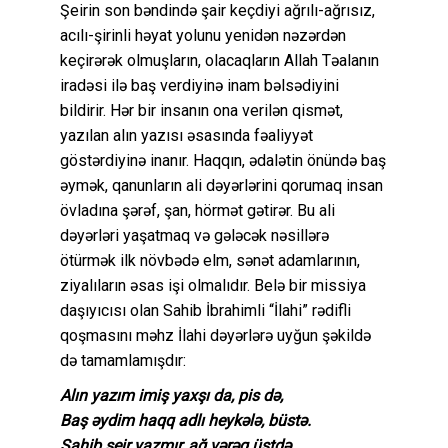
Şeirin son bəndində şair keçdiyi ağrılı-ağrısız,
acılı-şirinli həyat yolunu yenidən nəzərdən
keçirərək olmuşların, olacaqların Allah Təalanın
iradəsi ilə baş verdiyinə inam bəlsədiyini
bildirir. Hər bir insanın ona verilən qismət,
yazılan alın yazısı əsasında fəaliyyət
göstərdiyinə inanır. Haqqın, ədalətin önündə baş
əymək, qanunların ali dəyərlərini qorumaq insan
övladına şərəf, şan, hörmət gətirər. Bu ali
dəyərləri yaşatmaq və gələcək nəsillərə
ötürmək ilk növbədə elm, sənət adamlarının,
ziyalıların əsas işi olmalıdır. Belə bir missiya
daşıyıcısı olan Sahib İbrahimli “İlahi” rədifli
qoşmasını məhz İlahi dəyərlərə uyğun şəkildə
də tamamlamışdır:
Alın yazım imiş yaxşı da, pis də,
Baş əydim haqq adlı heykələ, büstə.
Sahib şeir yazmır, ağ vərəq üstdə