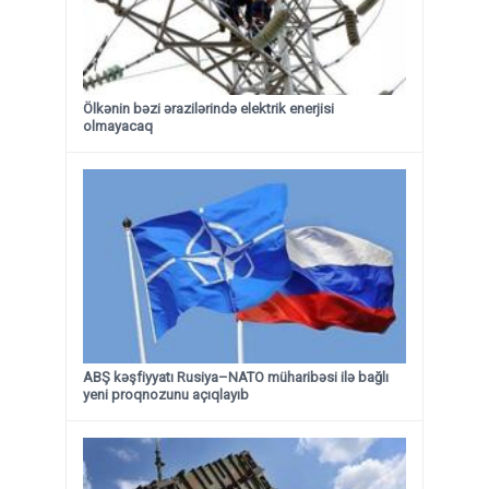
Ölkənin bəzi ərazilərində elektrik enerjisi
olmayacaq
ABŞ kəşfiyyatı Rusiya–NATO müharibəsi ilə bağlı
yeni proqnozunu açıqlayıb