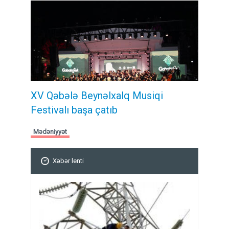
XV Qəbələ Beynəlxalq Musiqi
Festivalı başa çatıb
Mədəniyyət
Xəbər lenti