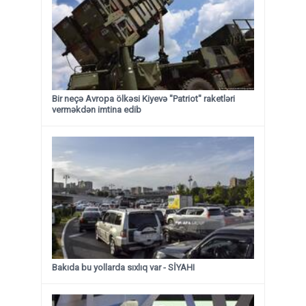
Bir neçə Avropa ölkəsi Kiyevə "Patriot" raketləri
verməkdən imtina edib
Bakıda bu yollarda sıxlıq var - SİYAHI