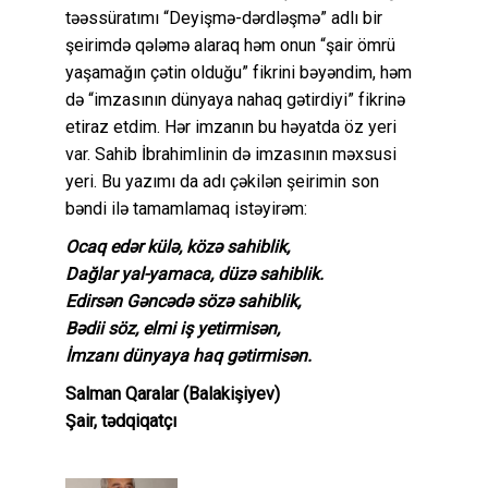
təəssüratımı “Deyişmə-dərdləşmə” adlı bir
şeirimdə qələmə alaraq həm onun “şair ömrü
yaşamağın çətin olduğu” fikrini bəyəndim, həm
də “imzasının dünyaya nahaq gətirdiyi” fikrinə
etiraz etdim. Hər imzanın bu həyatda öz yeri
var. Sahib İbrahimlinin də imzasının məxsusi
yeri. Bu yazımı da adı çəkilən şeirimin son
bəndi ilə tamamlamaq istəyirəm:
Ocaq edər külə, közə sahiblik,
Dağlar yal-yamaca, düzə sahiblik.
Edirsən Gəncədə sözə sahiblik,
Bədii söz, elmi iş yetirmisən,
İmzanı dünyaya haq gətirmisən.
Salman Qaralar (Balakişiyev)
Şair, tədqiqatçı