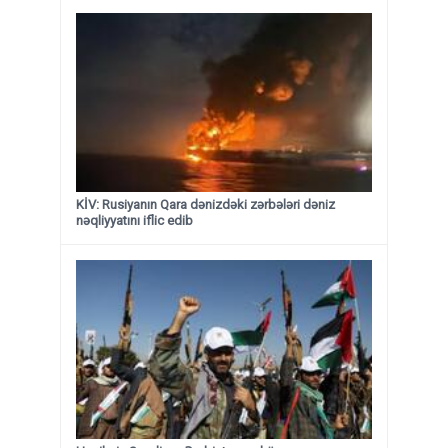
KİV: Rusiyanın Qara dənizdəki zərbələri dəniz
nəqliyyatını iflic edib