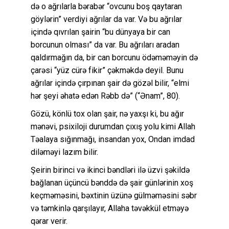
də o ağrılarla bərabər “ovcunu boş qaytaran
göylərin” verdiyi ağrılar da var. Və bu ağrılar
içində qıvrılan şairin “bu dünyaya bir can
borcunun olması” da var. Bu ağrıları aradan
qaldırmağın da, bir can borcunu ödəməməyin də
çarəsi “yüz cürə fikir” çəkməkdə deyil. Bunu
ağrılar içində çırpınan şair də gözəl bilir, “elmi
hər şeyi əhatə edən Rəbb də” (“Ənam”, 80).
Gözü, könlü tox olan şair, nə yaxşı ki, bu ağır
mənəvi, psixiloji durumdan çıxış yolu kimi Allah
Təalaya sığınmağı, insandan yox, Ondan imdad
diləməyi lazım bilir.
Şeirin birinci və ikinci bəndləri ilə üzvi şəkildə
bağlanan üçüncü bənddə də şair günlərinin xoş
keçməməsini, bəxtinin üzünə gülməməsini səbr
və təmkinlə qarşılayır, Allaha təvəkkül etməyə
qərar verir.