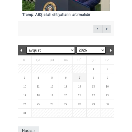
Tramp: ABŞ silah ehtiyatlarını artırmalıdır
BE
ÇA
ÇƏ
CA
CÜ
ŞƏ
BZ
1
2
3
4
5
6
7
8
9
10
11
12
13
14
15
16
17
18
19
20
21
22
23
24
25
26
27
28
29
30
31
Hadisə