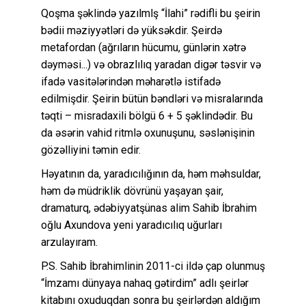
Qoşma şəklində yazılmlş “İlahi” rədifli bu şeirin
bədii məziyyətləri də yüksəkdir. Şeirdə
metafordan (ağrıların hücumu, günlərin xətrə
dəyməsi...) və obrazlılıq yaradan digər təsvir və
ifadə vasitələrindən məharətlə istifadə
edilmişdir. Şeirin bütün bəndləri və misralarında
təqti – misradaxili bölgü 6 + 5 şəklindədir. Bu
da əsərin vahid ritmlə oxunuşunu, səslənişinin
gözəlliyini təmin edir.
Həyatının da, yaradıcılığının da, həm məhsuldar,
həm də müdriklik dövrünü yaşayan şair,
dramaturq, ədəbiyyatşünas alim Sahib İbrahim
oğlu Axundova yeni yaradıcılıq uğurları
arzulayıram.
P.S. Sahib İbrahimlinin 2011-ci ildə çap olunmuş
“İmzamı dünyaya nahaq gətirdim” adlı şeirlər
kitabını oxuduqdan sonra bu şeirlərdən aldığım