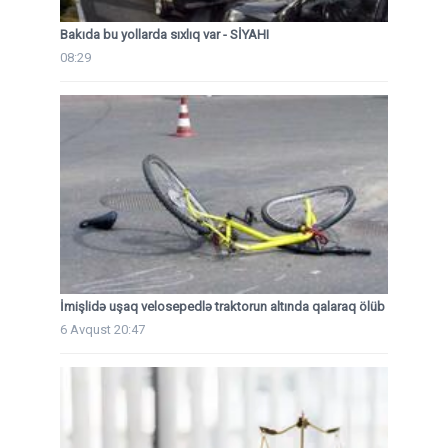
Bakıda bu yollarda sıxlıq var - SİYAHI
08:29
İmişlidə uşaq velosepedlə traktorun altında qalaraq ölüb
6 Avqust 20:47