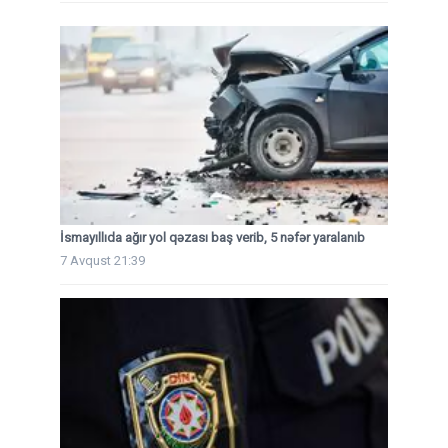
İsmayıllıda ağır yol qəzası baş verib, 5 nəfər yaralanıb
7 Avqust 21:39