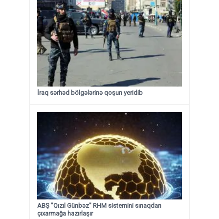
İraq sərhəd bölgələrinə qoşun yeridib
ABŞ "Qızıl Günbəz" RHM sistemini sınaqdan
çıxarmağa hazırlaşır