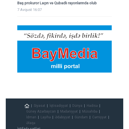
Baş prokuror Laçın və Qubadlı rayonlarında olub
7 Avqust 16:07
Siyasət
İqtisadiyyat
Dünya
Hadisə
Güney Azərbaycan
Mədəniyyət
Müsahibə
İdman
Layihə
Ədəbiyyat
Gündəm
Cəmiyyət
Əlaqə
İstifadə şərtləri