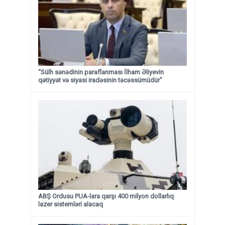
“Sülh sənədinin paraflanması İlham Əliyevin
qətiyyət və siyasi iradəsinin təcəssümüdür”
ABŞ Ordusu PUA-lara qarşı 400 milyon dollarlıq
lazer sistemləri alacaq