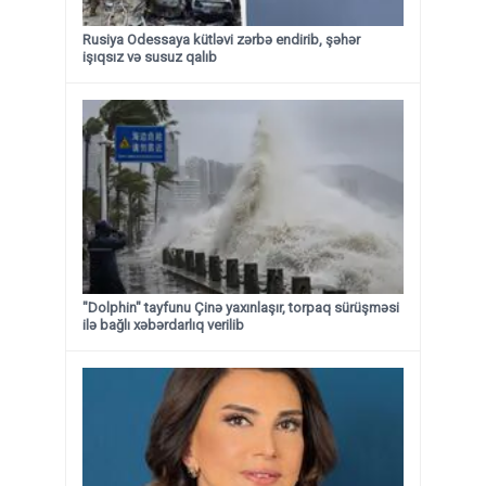
Rusiya Odessaya kütləvi zərbə endirib, şəhər
işıqsız və susuz qalıb
"Dolphin" tayfunu Çinə yaxınlaşır, torpaq sürüşməsi
ilə bağlı xəbərdarlıq verilib