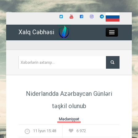
Xalq Cəbhəsi
Close
Siyasət
Niderlandda Azərbaycan Günləri
İqtisadiyyat
təşkil olunub
Dünya
Mədəniyyət
Hadisə
11 İyun 15:48
6 972