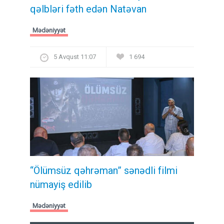
qəlbləri fəth edən Natəvan
Mədəniyyət
5 Avqust 11:07
1 694
“Ölümsüz qəhrəman” sənədli filmi
nümayiş edilib
Mədəniyyət