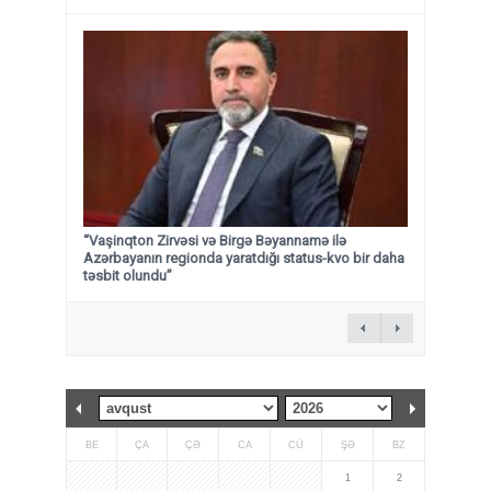
“Vaşinqton Zirvəsi və Birgə Bəyannamə ilə
Azərbayanın regionda yaratdığı status-kvo bir daha
təsbit olundu”
BE
ÇA
ÇƏ
CA
CÜ
ŞƏ
BZ
1
2