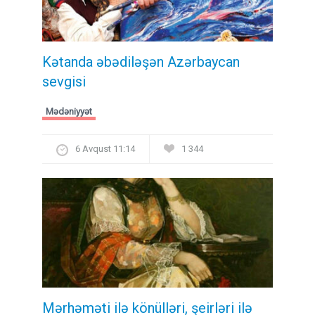
Kətanda əbədiləşən Azərbaycan
sevgisi
Mədəniyyət
6 Avqust 11:14
1 344
Mərhəməti ilə könülləri, şeirləri ilə