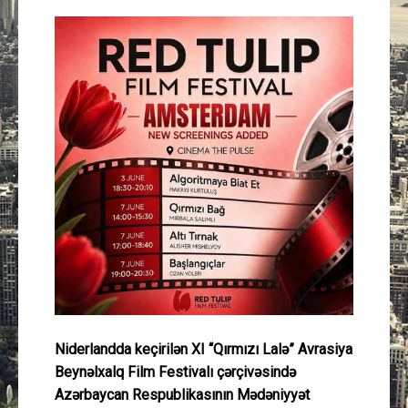
Güney Azərbaycan
Mədəniyyət
Müsahibə
İdman
Layihə
Gündəm
Cəmiyyət
Niderlandda keçirilən XI “Qırmızı Lalə” Avrasiya
Peşə etikası
Beynəlxalq Film Festivalı çərçivəsində
Azərbaycan Respublikasının Mədəniyyət
Əlaqə