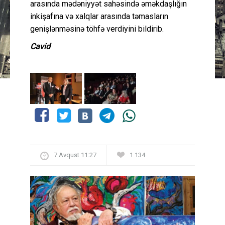
arasında mədəniyyət sahəsində əməkdaşlığın
inkişafına və xalqlar arasında təmasların
genişlənməsinə töhfə verdiyini bildirib.
Cavid
7 Avqust 11:27
1 134