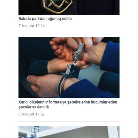
Bakıda parkdan oğurluq edilib
7 Avqust 19:14
Xarici ölkələrin informasiya şəbəkələrinə hücumlar edən
şəxslər saxlanıldı
7 Avqust 17:52