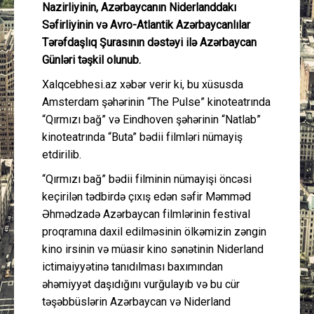
Nazirliyinin, Azərbaycanın Niderlanddakı
Səfirliyinin və Avro-Atlantik Azərbaycanlılar
Tərəfdaşlıq Şurasının dəstəyi ilə Azərbaycan
Günləri təşkil olunub.
Xalqcebhesi.az xəbər verir ki, bu xüsusda
Amsterdam şəhərinin “The Pulse” kinoteatrında
“Qırmızı bağ” və Eindhoven şəhərinin “Natlab”
kinoteatrında “Buta” bədii filmləri nümayiş
etdirilib.
“Qırmızı bağ” bədii filminin nümayişi öncəsi
keçirilən tədbirdə çıxış edən səfir Məmməd
Əhmədzadə Azərbaycan filmlərinin festival
proqramına daxil edilməsinin ölkəmizin zəngin
kino irsinin və müasir kino sənətinin Niderland
ictimaiyyətinə tanıdılması baxımından
əhəmiyyət daşıdığını vurğulayıb və bu cür
təşəbbüslərin Azərbaycan və Niderland