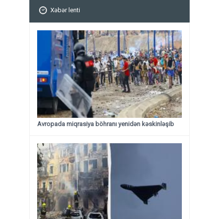
Xəbər lenti
Avropada miqrasiya böhranı yenidən kəskinləşib