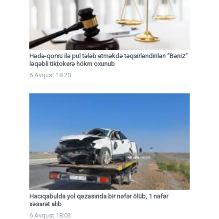
Hədə-qorxu ilə pul tələb etməkdə təqsirləndirilən "Bəniz"
ləqəbli tiktokerə hökm oxunub
6 Avqust 18:20
Hacıqabulda yol qəzasında bir nəfər ölüb, 1 nəfər
xəsarət alıb
6 Avqust 18:03