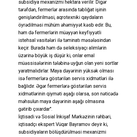
subsidiya mexanizmi hektara verilir. Digər
tərəfdən, fermerlər arasında təbliğat işinin
genişləndirilməsi, aqrotexniki qaydaların
öyrədilməsi mühüm əhəmiyyət kəsb edir. Bu,
həm də fermerlərin müəyyən keyfiyyətli
istehsal vasitələri ilə təminatı məsələsindən
keçir. Burada həm də seleksiyaçı alimlərin
üzərinə böyük iş düşür ki, onlar emal
müəssisələrinin tələbinə uyğun olan yeni sortlar
yaratmalıdırlar. Maya dəyərinin yüksək olması
isə fermerlərə göstərilən servis xidmətləri ilə
bağlıdır. Əgər fermerlərə göstərilən servis
xidmətlərinin qiyməti aşağı olarsa, son nəticədə
məhsulun maya dəyərinin aşağı olmasına
gətirib çıxardar".
İqtisadi və Sosial İnkişaf Mərkəzinin rəhbəri,
iqtisadçı ekspert Vüqar Bayramov deyir ki,
subsidiyaların bölüşdürülməsi mexanizmi