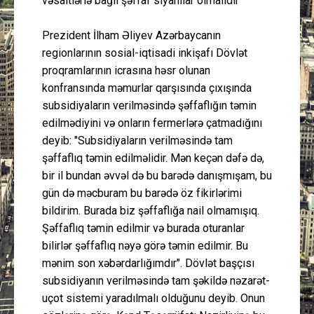
vəsaitlərlə bağlı şəffaf siyahılar olmalıdır"
Prezident İlham Əliyev Azərbaycanın
regionlarının sosial-iqtisadi inkişafı Dövlət
proqramlarının icrasına həsr olunan
konfransında məmurlar qarşısında çıxışında
subsidiyaların verilməsində şəffaflığın təmin
edilmədiyini və onların fermerlərə çatmadığını
deyib: "Subsidiyaların verilməsində tam
şəffaflıq təmin edilməlidir. Mən keçən dəfə də,
bir il bundan əvvəl də bu barədə danışmışam, bu
gün də məcburam bu barədə öz fikirlərimi
bildirim. Burada biz şəffaflığa nail olmamışıq.
Şəffaflıq təmin edilmir və burada oturanlar
bilirlər şəffaflıq nəyə görə təmin edilmir. Bu
mənim son xəbərdarlığımdır". Dövlət başçısı
subsidiyanın verilməsində tam şəkildə nəzarət-
uçot sistemi yaradılmalı olduğunu deyib. Onun