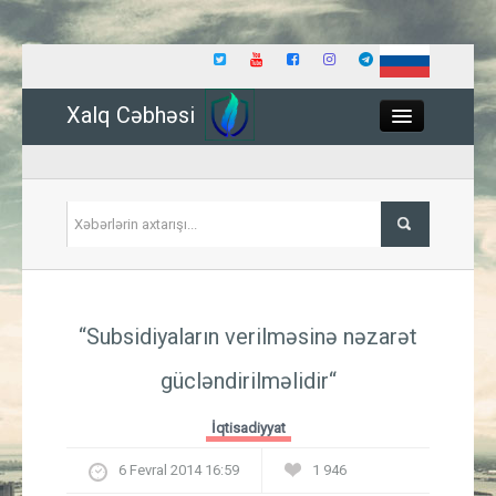
Xalq Cəbhəsi
Close
Siyasət
“Subsidiyaların verilməsinə nəzarət
İqtisadiyyat
gücləndirilməlidir“
Dünya
İqtisadiyyat
Hadisə
6 Fevral 2014 16:59
1 946