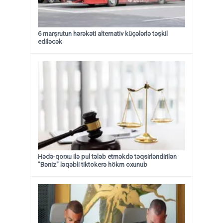
6 marşrutun hərəkəti alternativ küçələrlə təşkil
ediləcək
Hədə-qorxu ilə pul tələb etməkdə təqsirləndirilən
"Bəniz" ləqəbli tiktokerə hökm oxunub