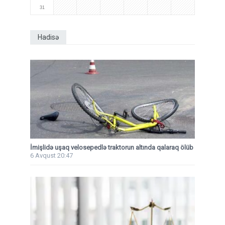
31
Hadisə
İmişlidə uşaq velosepedlə traktorun altında qalaraq ölüb
6 Avqust 20:47