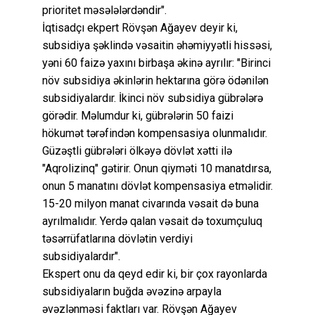
prioritet məsələlərdəndir".
İqtisadçı ekpert Rövşən Ağayev deyir ki,
subsidiya şəklində vəsaitin əhəmiyyətli hissəsi,
yəni 60 faizə yaxını birbaşa əkinə ayrılır: "Birinci
növ subsidiya əkinlərin hektarına görə ödənilən
subsidiyalardır. İkinci növ subsidiya gübrələrə
görədir. Məlumdur ki, gübrələrin 50 faizi
hökumət tərəfindən kompensasiya olunmalıdır.
Güzəştli gübrələri ölkəyə dövlət xətti ilə
"Aqrolizinq" gətirir. Onun qiyməti 10 manatdırsa,
onun 5 manatını dövlət kompensasiya etməlidir.
15-20 milyon manat civarında vəsait də buna
ayrılmalıdır. Yerdə qalan vəsait də toxumçuluq
təsərrüfatlarına dövlətin verdiyi
subsidiyalardır".
Ekspert onu da qeyd edir ki, bir çox rayonlarda
subsidiyaların buğda əvəzinə arpayla
əvəzlənməsi faktları var. Rövşən Ağayev