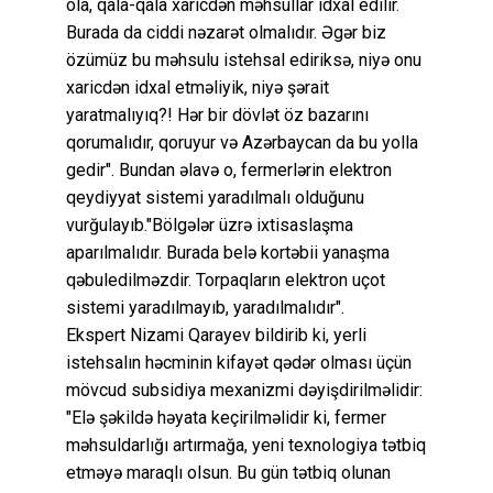
ola, qala-qala xaricdən məhsullar idxal edilir.
Burada da ciddi nəzarət olmalıdır. Əgər biz
özümüz bu məhsulu istehsal ediriksə, niyə onu
xaricdən idxal etməliyik, niyə şərait
yaratmalıyıq?! Hər bir dövlət öz bazarını
qorumalıdır, qoruyur və Azərbaycan da bu yolla
gedir". Bundan əlavə o, fermerlərin elektron
qeydiyyat sistemi yaradılmalı olduğunu
vurğulayıb."Bölgələr üzrə ixtisaslaşma
aparılmalıdır. Burada belə kortəbii yanaşma
qəbuledilməzdir. Torpaqların elektron uçot
sistemi yaradılmayıb, yaradılmalıdır".
Ekspert Nizami Qarayev bildirib ki, yerli
istehsalın həcminin kifayət qədər olması üçün
mövcud subsidiya mexanizmi dəyişdirilməlidir:
"Elə şəkildə həyata keçirilməlidir ki, fermer
məhsuldarlığı artırmağa, yeni texnologiya tətbiq
etməyə maraqlı olsun. Bu gün tətbiq olunan