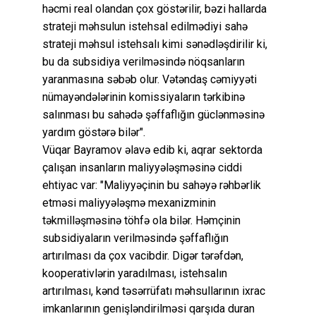
həcmi real olandan çox göstərilir, bəzi hallarda
strateji məhsulun istehsal edilmədiyi sahə
strateji məhsul istehsalı kimi sənədləşdirilir ki,
bu da subsidiya verilməsində nöqsanların
yaranmasına səbəb olur. Vətəndaş cəmiyyəti
nümayəndələrinin komissiyaların tərkibinə
salınması bu sahədə şəffaflığın güclənməsinə
yardım göstərə bilər".
Vüqar Bayramov əlavə edib ki, aqrar sektorda
çalışan insanların maliyyələşməsinə ciddi
ehtiyac var: "Maliyyəçinin bu sahəyə rəhbərlik
etməsi maliyyələşmə mexanizminin
təkmilləşməsinə töhfə ola bilər. Həmçinin
subsidiyaların verilməsində şəffaflığın
artırılması da çox vacibdir. Digər tərəfdən,
kooperativlərin yaradılması, istehsalın
artırılması, kənd təsərrüfatı məhsullarının ixrac
imkanlarının genişləndirilməsi qarşıda duran