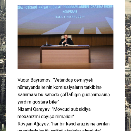
Güney Azərbaycan
Mədəniyyət
Müsahibə
İdman
Layihə
Vüqar Bayramov: "Vətəndaş cəmiyyəti
Gündəm
nümayəndələrinin komissiyaların tərkibinə
salınması bu sahədə şəffaflığın güclənməsinə
Cəmiyyət
yardım göstərə bilər"
Nizami Qarayev: "Mövcud subsidiya
Peşə etikası
mexanizmi dəyişdirilməlidir"
Rövşən Ağayev: "hər bir kənd ərazisinə ayrılan
Əlaqə