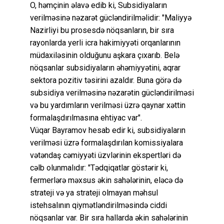
O, həmçinin əlavə edib ki, Subsidiyaların
verilməsinə nəzarət gücləndirilməlidir: "Maliyyə
Nazirliyi bu prosesdə nöqsanların, bir sıra
rayonlarda yerli icra hakimiyyəti orqanlarının
müdaxiləsinin olduğunu aşkara çıxarıb. Belə
nöqsanlar subsidiyaların əhəmiyyətini, aqrar
sektora pozitiv təsirini azaldır. Buna görə də
subsidiya verilməsinə nəzarətin gücləndirilməsi
və bu yardımların verilməsi üzrə qaynar xəttin
formalaşdırılmasına ehtiyac var".
Vüqar Bayramov hesab edir ki, subsidiyaların
verilməsi üzrə formalaşdırılan komissiyalara
vətəndaş cəmiyyəti üzvlərinin ekspertləri də
cəlb olunmalıdır: "Tədqiqatlar göstərir ki,
fermerlərə məxsus əkin sahələrinin, eləcə də
strateji və ya strateji olmayan məhsul
istehsalının qiymətləndirilməsində ciddi
nöqsanlar var. Bir sıra hallarda əkin sahələrinin