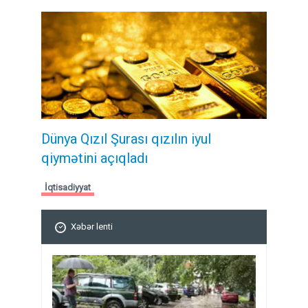
Dünya Qızıl Şurası qızılın iyul
qiymətini açıqladı
İqtisadiyyat
Xəbər lenti