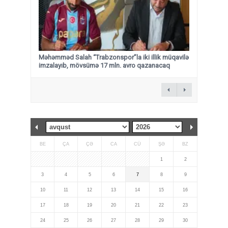
Məhəmməd Salah “Trabzonspor”la iki illik müqavilə
imzalayıb, mövsümə 17 mln. avro qazanacaq
BE
ÇA
ÇƏ
CA
CÜ
ŞƏ
BZ
1
2
3
4
5
6
7
8
9
10
11
12
13
14
15
16
17
18
19
20
21
22
23
24
25
26
27
28
29
30