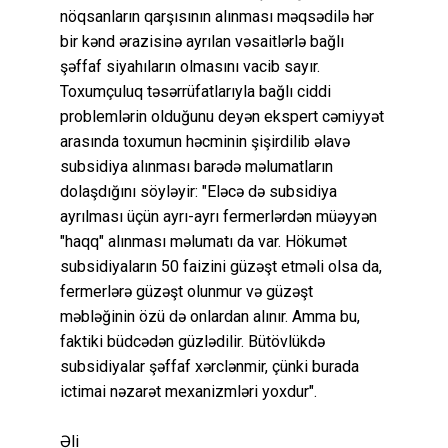
nöqsanların qarşısının alınması məqsədilə hər
bir kənd ərazisinə ayrılan vəsaitlərlə bağlı
şəffaf siyahıların olmasını vacib sayır.
Toxumçuluq təsərrüfatlarıyla bağlı ciddi
problemlərin olduğunu deyən ekspert cəmiyyət
arasında toxumun həcminin şişirdilib əlavə
subsidiya alınması barədə məlumatların
dolaşdığını söyləyir: "Eləcə də subsidiya
ayrılması üçün ayrı-ayrı fermerlərdən müəyyən
"haqq" alınması məlumatı da var. Hökumət
subsidiyaların 50 faizini güzəşt etməli olsa da,
fermerlərə güzəşt olunmur və güzəşt
məbləğinin özü də onlardan alınır. Amma bu,
faktiki büdcədən güzlədilir. Bütövlükdə
subsidiyalar şəffaf xərclənmir, çünki burada
ictimai nəzarət mexanizmləri yoxdur".
Əli