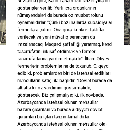
sözlərinə görə, Kənd Təsərrüfatı Nazirliyinə bu
göstərişlər verilib. Yerli icra orqanlarının
nümayəndələri də burada öz müsbət rolunu
oynamalıdırlar. "Çünki bəzi hallarda subsidiyalar
fermerlərə çatmır. Ona görə, konkret təkliflər
veriləcək və yeni müvafiq sərəncam da
imzalanacaq. Məqsəd şəffaflığı yaratmaq, kənd
təsərrüfatını inkişaf etdirmək və fermer
təsərrüfatlarına yardım etməkdir". İlham Əliyev
fermerlərin problemlərinə də toxunub. O, qeyd
edib ki, problemlərdən biri də istehsal etdikləri
məhsulların satışı ilə bağlıdır: "Dövlət burada da
əlbəttə ki, öz yardımını göstərməlidir,
göstərəcək. Biz çalışmalıyıq ki, ilk növbədə,
Azərbaycanda istehsal olunan məhsullar
bazara çıxarılsın və burada aidiyyəti dövlət
qurumları bu işləri tənzimləməlidirlər.
Azərbaycanda istehsal olunan məhsullar ola-