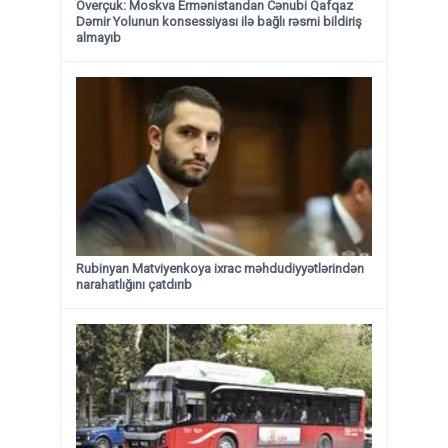
Overçuk: Moskva Ermənistandan Cənubi Qafqaz
Dəmir Yolunun konsessiyası ilə bağlı rəsmi bildiriş
almayıb
Rubinyan Matviyenkoya ixrac məhdudiyyətlərindən
narahatlığını çatdırıb