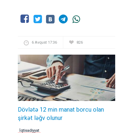
6 Avqust 17:36
826
Dövlətə 12 min manat borcu olan
şirkət ləğv olunur
İqtisadiyyat