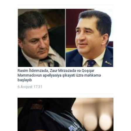
Rasim İldırımzadə, Zaur Mirzəzadə və Qoşqar
Məmmədovun apellyasiya şikayəti üzrə məhkəmə
başlayıb
6 Avqust 17:31