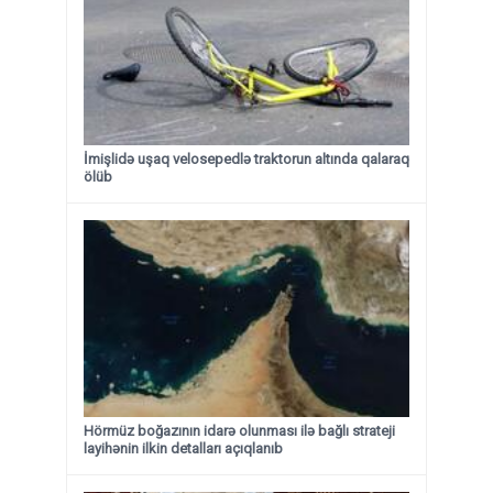
İmişlidə uşaq velosepedlə traktorun altında qalaraq
ölüb
Hörmüz boğazının idarə olunması ilə bağlı strateji
layihənin ilkin detalları açıqlanıb