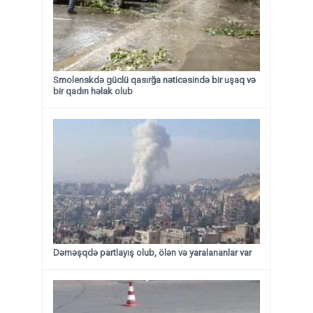
Smolenskdə güclü qasırğa nəticəsində bir uşaq və
bir qadın həlak olub
Dəməşqdə partlayış olub, ölən və yaralananlar var