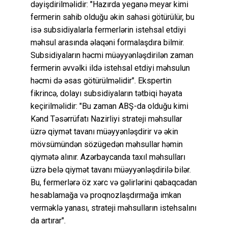
dəyişdirilməlidir: "Hazırda yeganə meyar kimi
fermerin sahib olduğu əkin sahəsi götürülür, bu
isə subsidiyalarla fermerlərin istehsal etdiyi
məhsul arasında əlaqəni formalaşdıra bilmir.
Subsidiyaların həcmi müəyyənləşdirilən zaman
fermerin əvvəlki ildə istehsal etdiyi məhsulun
həcmi də əsas götürülməlidir". Ekspertin
fikrincə, dolayı subsidiyaların tətbiqi həyata
keçirilməlidir: "Bu zaman ABŞ-da olduğu kimi
Kənd Təsərrüfatı Nazirliyi strateji məhsullar
üzrə qiymət tavanı müəyyənləşdirir və əkin
mövsümündən sözügedən məhsullar həmin
qiymətə alınır. Azərbaycanda taxıl məhsulları
üzrə belə qiymət tavanı müəyyənləşdirilə bilər.
Bu, fermerlərə öz xərc və gəlirlərini qabaqcadan
hesablamağa və proqnozlaşdırmağa imkan
verməklə yanası, strateji məhsulların istehsalını
da artırar".