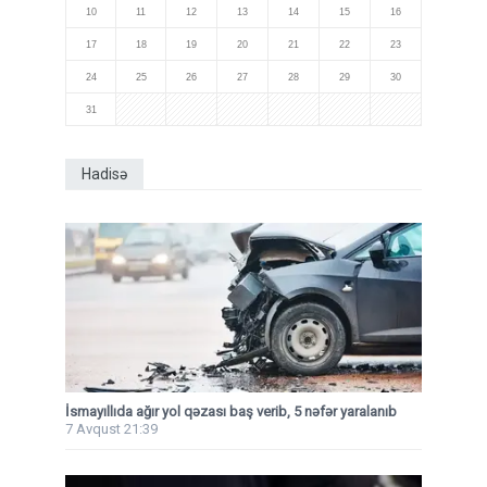
10
11
12
13
14
15
16
17
18
19
20
21
22
23
24
25
26
27
28
29
30
31
Hadisə
İsmayıllıda ağır yol qəzası baş verib, 5 nəfər yaralanıb
7 Avqust 21:39