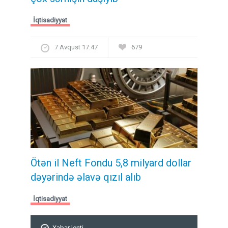
İqtisadiyyat
7 Avqust 17:47
679
Ötən il Neft Fondu 5,8 milyard dollar
dəyərində əlavə qızıl alıb
İqtisadiyyat
Xəbər lenti