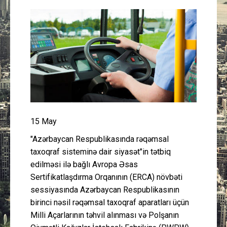
Güney Azərbaycan
Mədəniyyət
Müsahibə
İdman
Layihə
15 May
"Azərbaycan Respublikasında rəqəmsal
Gündəm
taxoqraf sisteminə dair siyasət"in tətbiq
edilməsi ilə bağlı Avropa Əsas
Cəmiyyət
Sertifikatlaşdırma Orqanının (ERCA) növbəti
sessiyasında Azərbaycan Respublikasının
Peşə etikası
birinci nəsil rəqəmsal taxoqraf aparatları üçün
Milli Açarlarının təhvil alınması və Polşanın
Əlaqə