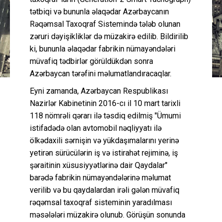
tətbiqi və bununla əlaqədar Azərbaycanın
Rəqəmsal Taxoqraf Sistemində tələb olunan
zəruri dəyişikliklər də müzakirə edilib. Bildirilib
ki, bununla əlaqədar fabrikin nümayəndələri
müvafiq tədbirlər görüldükdən sonra
Azərbaycan tərəfini məlumatlandıracaqlar.
Eyni zamanda, Azərbaycan Respublikası
Nazirlər Kabinetinin 2016-cı il 10 mart tarixli
118 nömrəli qərarı ilə təsdiq edilmiş "Ümumi
istifadədə olan avtomobil nəqliyyatı ilə
ölkədaxili sərnişin və yükdaşımalarını yerinə
yetirən sürücülərin iş və istirahət rejiminə, iş
şəraitinin xüsusiyyətlərinə dair Qaydalar"
barədə fabrikin nümayəndələrinə məlumat
verilib və bu qaydalardan irəli gələn müvafiq
rəqəmsal taxoqraf sisteminin yaradılması
məsələləri müzakirə olunub. Görüşün sonunda