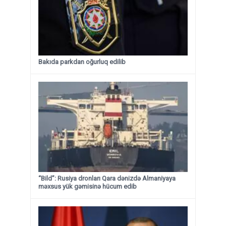
Bakıda parkdan oğurluq edilib
“Bild”: Rusiya dronları Qara dənizdə Almaniyaya
məxsus yük gəmisinə hücum edib