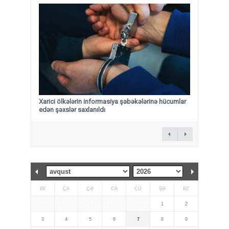
Xarici ölkələrin informasiya şəbəkələrinə hücumlar
edən şəxslər saxlanıldı
BE
ÇA
ÇƏ
CA
CÜ
ŞƏ
BZ
1
2
3
4
5
6
7
8
9