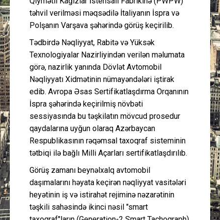
Qiymətli Kağızlar İstehsalı Fabrikinə (PWPW)
təhvil verilməsi məqsədilə İtaliyanın İspra və
Polşanın Varşava şəhərində görüş keçirilib.
Tədbirdə Nəqliyyat, Rabitə və Yüksək
Texnologiyalar Nazirliyindən verilən məlumata
görə, nazirlik yanında Dövlət Avtomobil
Nəqliyyatı Xidmətinin nümayəndələri iştirak
edib. Avropa Əsas Sertifikatlaşdırma Orqanının
İspra şəhərində keçirilmiş növbəti
sessiyasında bu təşkilatın mövcud prosedur
qaydalarına uyğun olaraq Azərbaycan
Respublikasının rəqəmsal taxoqraf sisteminin
tətbiqi ilə bağlı Milli Açarları sertifikatlaşdırılıb.
Görüş zamanı beynəlxalq avtomobil
daşımalarını həyata keçirən nəqliyyat vasitələri
heyətinin iş və istirahət rejiminə nəzarətinin
təşkili sahəsində ikinci nəsil "smart
taxoqraf"ların (Generation-2 Smart Tachograph)