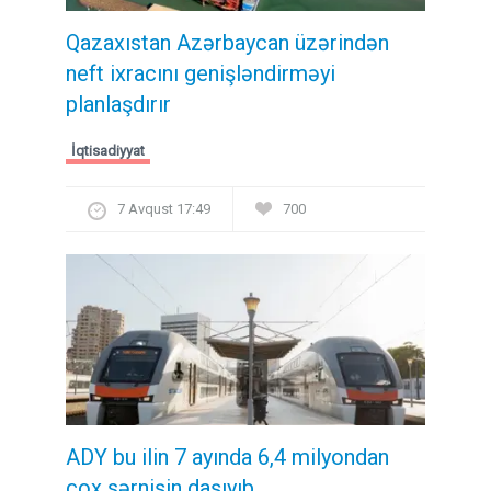
Qazaxıstan Azərbaycan üzərindən
neft ixracını genişləndirməyi
planlaşdırır
İqtisadiyyat
7 Avqust 17:49
700
ADY bu ilin 7 ayında 6,4 milyondan
çox sərnişin daşıyıb