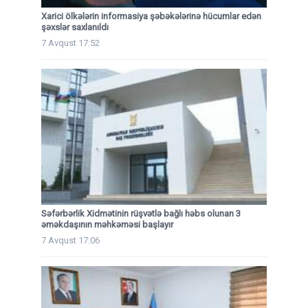
Xarici ölkələrin informasiya şəbəkələrinə hücumlar edən
şəxslər saxlanıldı
7 Avqust 17:52
Səfərbərlik Xidmətinin rüşvətlə bağlı həbs olunan 3
əməkdaşının məhkəməsi başlayır
7 Avqust 17:06