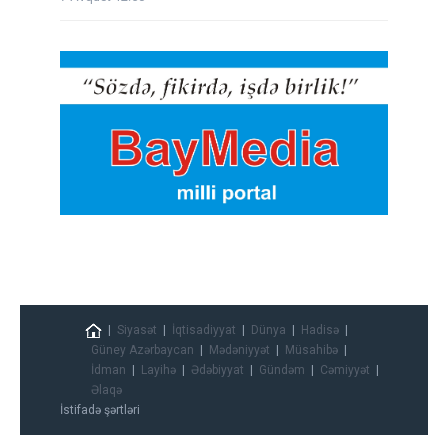
Siyasət
İqtisadiyyat
Dünya
Hadisə
Güney Azərbaycan
Mədəniyyət
Müsahibə
İdman
Layihə
Ədəbiyyat
Gündəm
Cəmiyyət
Əlaqə
İstifadə şərtləri