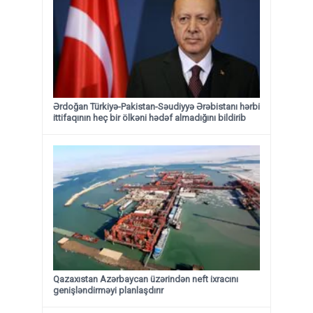
Ərdoğan Türkiyə-Pakistan-Səudiyyə Ərəbistanı hərbi
ittifaqının heç bir ölkəni hədəf almadığını bildirib
Qazaxıstan Azərbaycan üzərindən neft ixracını
genişləndirməyi planlaşdırır