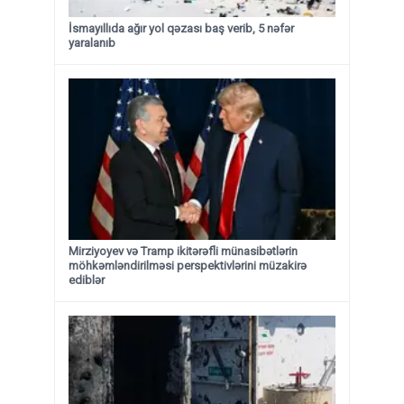
İsmayıllıda ağır yol qəzası baş verib, 5 nəfər
yaralanıb
Mirziyoyev və Tramp ikitərəfli münasibətlərin
möhkəmləndirilməsi perspektivlərini müzakirə
ediblər