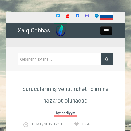
Xalq Cəbhəsi
Close
Siyasət
Sürücülərin iş və istirahət rejiminə
İqtisadiyyat
nəzarət olunacaq
Dünya
İqtisadiyyat
Hadisə
15 May 2019 17:51
1 393