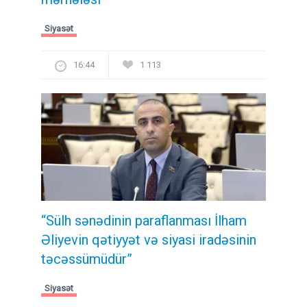
Siyasət
16:44
1 113
“Sülh sənədinin paraflanması İlham
Əliyevin qətiyyət və siyasi iradəsinin
təcəssümüdür”
Siyasət