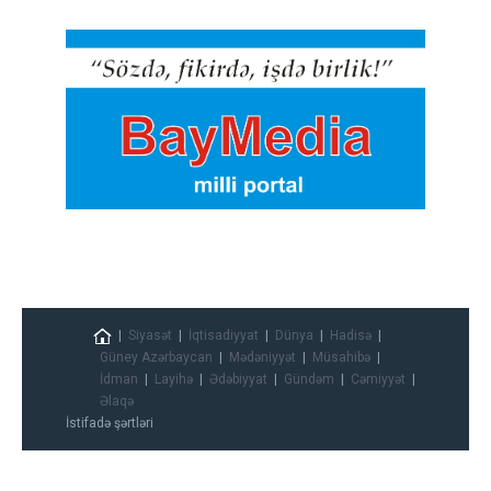
Siyasət
İqtisadiyyat
Dünya
Hadisə
Güney Azərbaycan
Mədəniyyət
Müsahibə
İdman
Layihə
Ədəbiyyat
Gündəm
Cəmiyyət
Əlaqə
İstifadə şərtləri