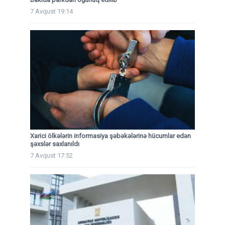
7 Avqust 19:14
Xarici ölkələrin informasiya şəbəkələrinə hücumlar edən
şəxslər saxlanıldı
7 Avqust 17:52