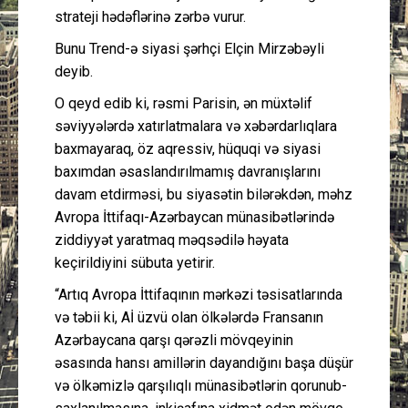
strateji hədəflərinə zərbə vurur.
Bunu Trend-ə siyasi şərhçi Elçin Mirzəbəyli
deyib.
O qeyd edib ki, rəsmi Parisin, ən müxtəlif
səviyyələrdə xatırlatmalara və xəbərdarlıqlara
baxmayaraq, öz aqressiv, hüquqi və siyasi
baxımdan əsaslandırılmamış davranışlarını
davam etdirməsi, bu siyasətin bilərəkdən, məhz
Avropa İttifaqı-Azərbaycan münasibətlərində
ziddiyyət yaratmaq məqsədilə həyata
keçirildiyini sübuta yetirir.
“Artıq Avropa İttifaqının mərkəzi təsisatlarında
və təbii ki, Aİ üzvü olan ölkələrdə Fransanın
Azərbaycana qarşı qərəzli mövqeyinin
əsasında hansı amillərin dayandığını başa düşür
və ölkəmizlə qarşılıqlı münasibətlərin qorunub-