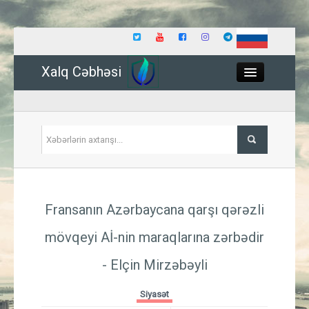
Xalq Cəbhəsi
Close
Siyasət
Fransanın Azərbaycana qarşı qərəzli
İqtisadiyyat
mövqeyi Aİ-nin maraqlarına zərbədir
Dünya
- Elçin Mirzəbəyli
Hadisə
Siyasət