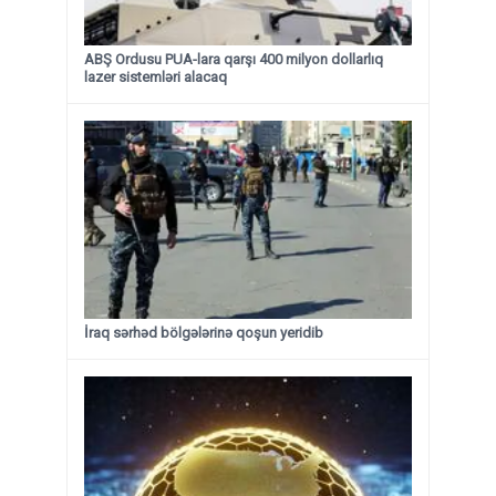
ABŞ Ordusu PUA-lara qarşı 400 milyon dollarlıq
lazer sistemləri alacaq
İraq sərhəd bölgələrinə qoşun yeridib