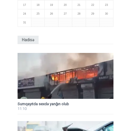
17
18
19
20
21
22
23
24
25
26
27
28
29
30
31
Hadisə
Sumqayıtda sexdə yanğın olub
11:10