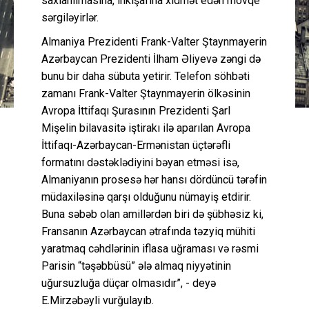
saxlanılmasına, inkişafına xidmət edən mövqe
sərgiləyirlər.
Almaniya Prezidenti Frank-Valter Ştaynmayerin
Azərbaycan Prezidenti İlham Əliyevə zəngi də
bunu bir daha sübuta yetirir. Telefon söhbəti
zamanı Frank-Valter Ştaynmayerin ölkəsinin
Avropa İttifaqı Şurasının Prezidenti Şarl
Mişelin bilavasitə iştirakı ilə aparılan Avropa
İttifaqı-Azərbaycan-Ermənistan üçtərəfli
formatını dəstəklədiyini bəyan etməsi isə,
Almaniyanın prosesə hər hansı dördüncü tərəfin
müdaxiləsinə qarşı olduğunu nümayiş etdirir.
Buna səbəb olan amillərdən biri də şübhəsiz ki,
Fransanın Azərbaycan ətrafında təzyiq mühiti
yaratmaq cəhdlərinin iflasa uğraması və rəsmi
Parisin “təşəbbüsü” ələ almaq niyyətinin
uğursuzluğa düçar olmasıdır”, - deyə
E.Mirzəbəyli vurğulayıb.