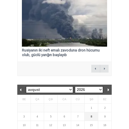
Rusiyanın iki neft emalı zavoduna dron hücumu
olub, güclü yanğın başlayıb
BE
ÇA
ÇƏ
CA
CÜ
ŞƏ
BZ
1
2
3
4
5
6
7
8
9
10
11
12
13
14
15
16