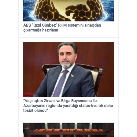
ABŞ "Qızıl Günbəz" RHM sistemini sınaqdan
çıxarmağa hazırlaşır
“Vaşinqton Zirvəsi və Birgə Bəyannamə ilə
Azərbayanın regionda yaratdığı status-kvo bir daha
təsbit olundu”