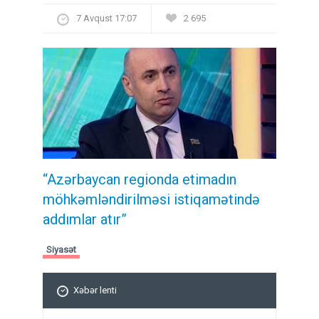
7 Avqust 17:07
2 695
“Azərbaycan regionda etimadın
möhkəmləndirilməsi istiqamətində
addımlar atır”
Siyasət
Xəbər lenti