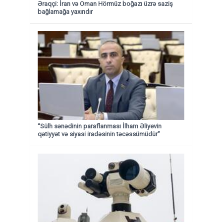
Əraqçi: İran və Oman Hörmüz boğazı üzrə saziş
bağlamağa yaxındır
“Sülh sənədinin paraflanması İlham Əliyevin
qətiyyət və siyasi iradəsinin təcəssümüdür”