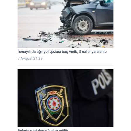
İsmayıllıda ağır yol qəzası baş verib, 5 nəfər yaralanıb
7 Avqust 21:39
Bakıda parkdan oğurluq edilib