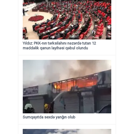
Yıldız: PKK-nın tərksilahını nəzərdə tutan 12
maddəlik qanun layihəsi qəbul olundu ​​​​​​​
Sumqayıtda sexdə yanğın olub