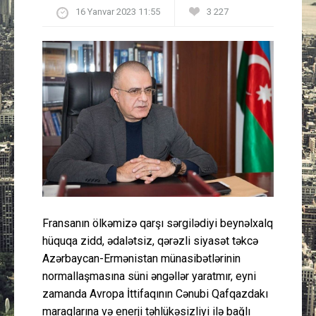
16 Yanvar 2023 11:55
3 227
Güney Azərbaycan
Mədəniyyət
Müsahibə
İdman
Layihə
Gündəm
Fransanın ölkəmizə qarşı sərgilədiyi beynəlxalq
Cəmiyyət
hüquqa zidd, ədalətsiz, qərəzli siyasət təkcə
Azərbaycan-Ermənistan münasibətlərinin
Peşə etikası
normallaşmasına süni əngəllər yaratmır, eyni
zamanda Avropa İttifaqının Cənubi Qafqazdakı
Əlaqə
maraqlarına və enerji təhlükəsizliyi ilə bağlı